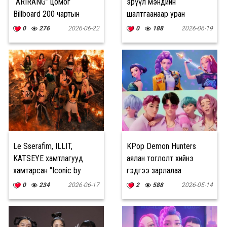
“ARIRANG” цомог
эрүүл мэндийн
Billboard 200 чартын
шалтгаанаар уран
шилдэг 10-т багтла
бүтээлээсээ түр
0
276
2026-06-22
0
188
2026-06-19
завсарлага авахаар
болжээ
Le Sserafim, ILLIT,
KPop Demon Hunters
KATSEYE хамтлагууд
аялан тоглолт хийнэ
хамтарсан “Iconic by
гэдгээ зарлалаа
mistake” дуугаа гаргалаа
0
234
2026-06-17
2
588
2026-05-14