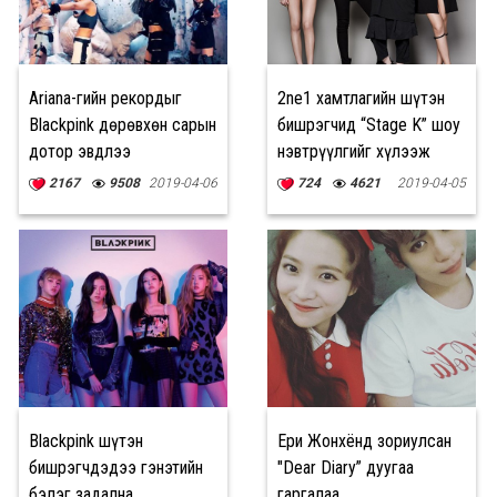
Ariana-гийн рекордыг
2ne1 хамтлагийн шүтэн
Blackpink дөрөвхөн сарын
бишрэгчид “Stage K” шоу
дотор эвдлээ
нэвтрүүлгийг хүлээж
байна
2167
9508
2019-04-06
724
4621
2019-04-05
Blackpink шүтэн
Ери Жонхёнд зориулсан
бишрэгчдэдээ гэнэтийн
"Dear Diary” дуугаа
бэлэг задална
гаргалаа