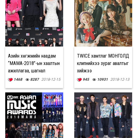
Азийн хөгжмийн наадам
TWICE хамтлаг МОНГОЛД
“MAMA-2018”-ын хаалтын
клипнийхээ зураг авалтыг
ажиллагаа, шагнал
хийжээ
гардуулах ёслол
1468
8287
2018-12-15
945
10931
2018-12-13