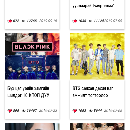
уучлаарай. Баярлалаа”
672
12765
2019-09-16
1035
11124
2019-07-08
Бүх цаг үеийн хамгийн
BTS саяхан дахин нэг
шилдэг 10 КПОП ДУУ
амжилт тогтоолоо
895
16467
2019-07-23
1053
8644
2019-07-05