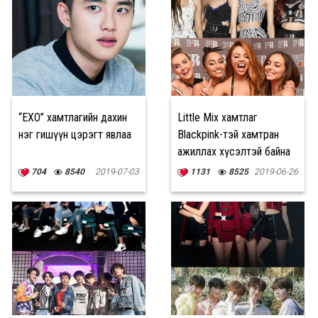
“EXO” хамтлагийн дахин
Little Mix хамтлаг
нэг гишүүн цэрэгт явлаа
Blackpink-тэй хамтран
ажиллах хүсэлтэй байна
704
8540
2019-07-03
1131
8525
2019-06-26