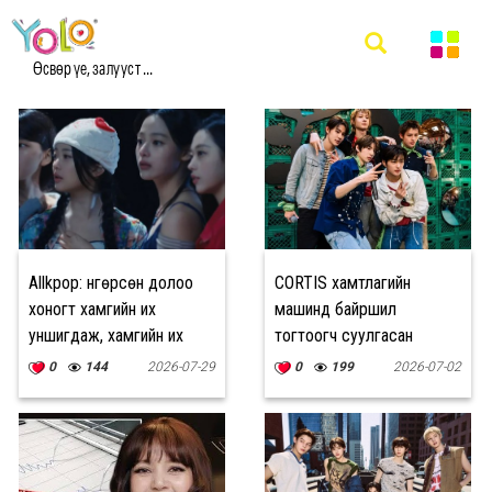
#KPOP МЭДЭЭ
Өсвөр үе, залууст ...
Allkpop: Өнгөрсөн долоо
CORTIS хамтлагийн
хоногт хамгийн их
машинд байршил
уншигдаж, хамгийн их
тогтоогч суулгасан
яригдсан сэдвүүд
хэргийг шүүхэд өгөхөө
0
144
2026-07-29
0
199
2026-07-02
мэдэгдэв