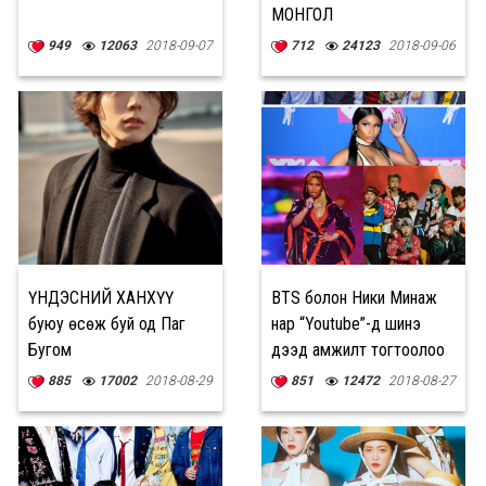
МОНГОЛ
949
12063
2018-09-07
712
24123
2018-09-06
ҮНДЭСНИЙ ХАНХҮҮ
BTS болон Ники Минаж
буюу өсөж буй од Паг
нар “Youtube”-д шинэ
Бугом
дээд амжилт тогтоолоо
885
17002
2018-08-29
851
12472
2018-08-27