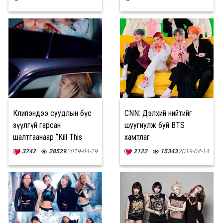
Клипэндээ суудлын бүс
CNN: Дэлхий нийтийг
зүүлгүй гарсан
шуугиулж буй BTS
шалтгаанаар “Kill This
хамтлаг
Love” дууг цацахаас
3742
28529
2019-04-29
2122
15343
2019-04-14
татгалзлаа