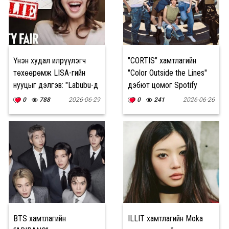
Үнэн худал илрүүлэгч
"CORTIS" хамтлагийн
төхөөрөмж LISA-гийн
"Color Outside the Lines"
нууцыг дэлгэв: "Labubu-д
дэбют цомог Spotify
дургүй бол шууд Red
дээр 600 сая хандалт
0
788
2026-06-29
0
241
2026-06-26
Flag!"
авлаа
BTS хамтлагийн
ILLIT хамтлагийн Moka