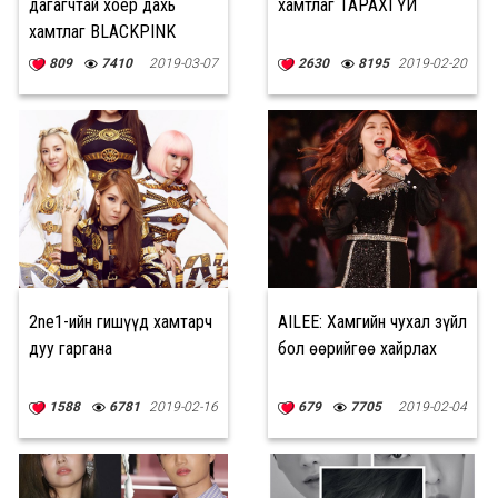
дагагчтай хоёр дахь
хамтлаг ТАРАХГҮЙ
хамтлаг BLACKPINK
809
7410
2019-03-07
2630
8195
2019-02-20
2ne1-ийн гишүүд хамтарч
AILEE: Хамгийн чухал зүйл
дуу гаргана
бол өөрийгөө хайрлах
1588
6781
2019-02-16
679
7705
2019-02-04