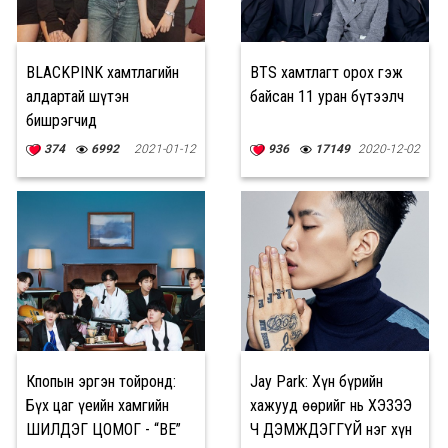
BLACKPINK хамтлагийн
BTS хамтлагт орох гэж
алдартай шүтэн
байсан 11 уран бүтээлч
бишрэгчид
374
6992
2021-01-12
936
17149
2020-12-02
Кпопын эргэн тойронд:
Jay Park: Хүн бүрийн
Бүх цаг үеийн хамгийн
хажууд өөрийг нь ХЭЗЭЭ
ШИЛДЭГ ЦОМОГ - “BE”
Ч ДЭМЖДЭГГҮЙ нэг хүн