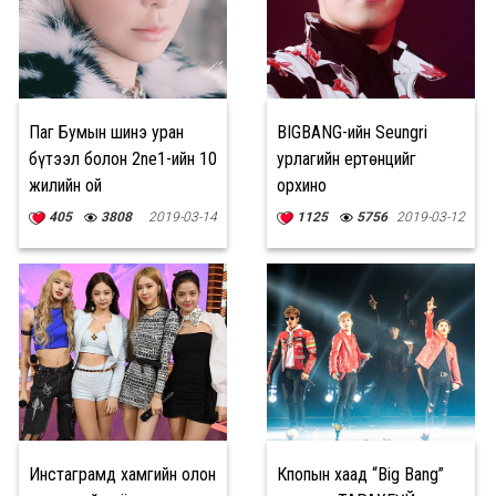
Паг Бумын шинэ уран
BIGBANG-ийн Seungri
бүтээл болон 2ne1-ийн 10
урлагийн ертөнцийг
жилийн ой
орхино
405
3808
2019-03-14
1125
5756
2019-03-12
Инстаграмд хамгийн олон
Кпопын хаад “Big Bang”