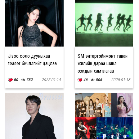
Jisoo соло дууныхаа
SM энтертэйнмэнт таван
teaser бичлэгийг цацлаа
жилийн дараа шинэ
охидын хамтлагаа
танилцууллаа
50
782
2025-01-14
46
806
2025-01-13