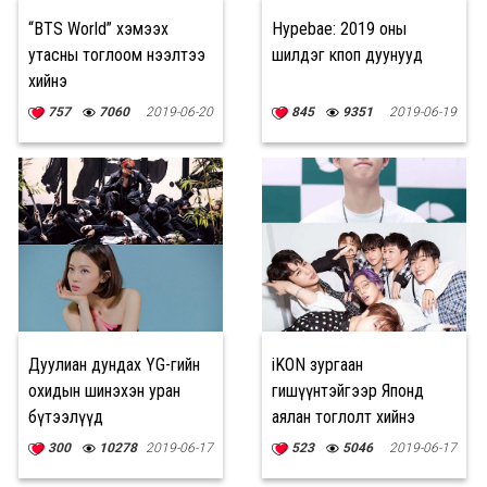
“BTS World” хэмээх
Hypebae: 2019 оны
утасны тоглоом нээлтээ
шилдэг кпоп дуунууд
хийнэ
757
7060
2019-06-20
845
9351
2019-06-19
Дуулиан дундах YG-гийн
iKON зургаан
охидын шинэхэн уран
гишүүнтэйгээр Японд
бүтээлүүд
аялан тоглолт хийнэ
300
10278
2019-06-17
523
5046
2019-06-17