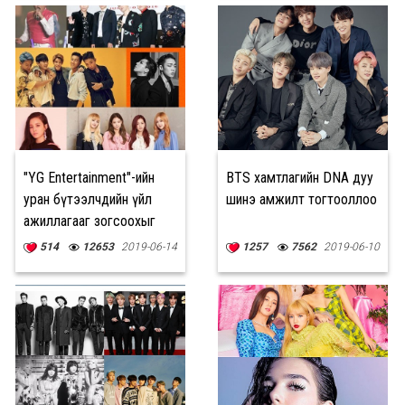
"YG Entertainment"-ийн
BTS хамтлагийн DNA дуу
уран бүтээлчдийн үйл
шинэ амжилт тогтооллоо
ажиллагааг зогсоохыг
хүсжээ
514
12653
2019-06-14
1257
7562
2019-06-10