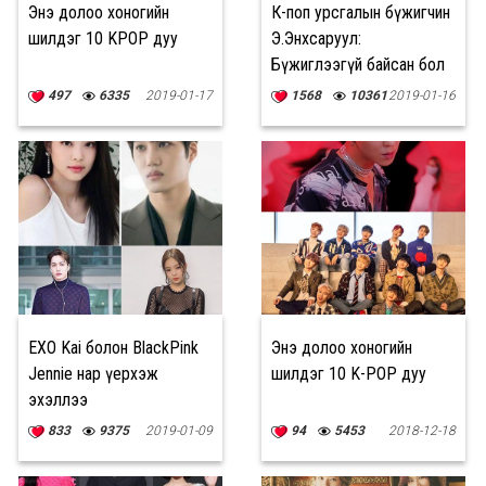
Энэ долоо хоногийн
К-поп урсгалын бүжигчин
шилдэг 10 KPOP дуу
Э.Энхсаруул:
Бүжиглээгүй байсан бол
чадах зүйлгүй, өөрийгөө
497
6335
2019-01-17
1568
10361
2019-01-16
олоогүй байх байсан
EXO Kai болон BlackPink
Энэ долоо хоногийн
Jennie нар үерхэж
шилдэг 10 K-POP дуу
эхэллээ
833
9375
2019-01-09
94
5453
2018-12-18