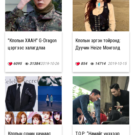
"Кпопын ХААН" G-Dragon
Kпопын эргэн тойронд:
цэргээс халагдлаа
Дуучин Heize Монголд
6095
31384
2019-10-26
854
14714
2019-10-15
Кпопын сонин хачнаас
T.O.P: “Намайг үнэхээр