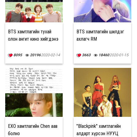
BTS хамтлагийн тухай
BTS хамтлагийн шилдэг
олон ангит кино хийгдэнэ
ахлагч RM
8095
20196
2020-02-14
3663
18460
2020-01-15
EXO хамтлагийн Chen аав
"Blackpink" хамтлагийн
болно
алдарт хүрсэн НУУЦ