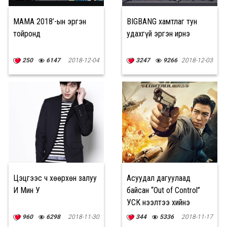
MAMA 2018’-ын эргэн
BIGBANG хамтлаг тун
тойронд
удахгүй эргэн ирнэ
250
6147
2018-12-04
3247
9266
2018-12-03
Цэцгээс ч хөөрхөн залуу
Асуудал дагуулаад
И Мин У
байсан “Out of Control”
УСК нээлтээ хийнэ
960
6298
2018-11-30
344
5336
2018-11-17