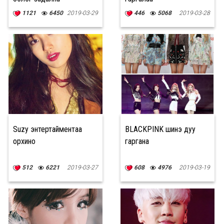
1121
6450
2019-03-29
446
5068
2019-03-28
Suzy энтертайментаа
BLACKPINK шинэ дуу
орхино
гаргана
512
6221
2019-03-27
608
4976
2019-03-19