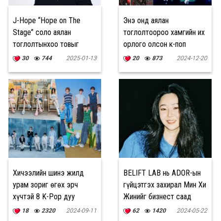
J-Hope “Hope on The
Энэ онд аялан
Stage” соло аялан
тоглолтоороо хамгийн их
тоглолтынхоо товыг
орлого олсон к-поп
зарлалаа
дуучид
30
744
2025-01-13
20
873
2024-12-20
Хичээлийн шинэ жилд
BELIFT LAB нь ADOR-ын
урам зориг өгөх эрч
гүйцэтгэх захирал Мин Хи
хүчтэй 8 K-Pop дуу
Жинийг бизнест саад
учруулсан, гүтгэсэн
18
2320
2024-09-11
62
1420
2024-05-22
хэргээр гомдол гаргав