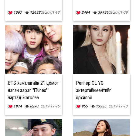
1367
12638
2020-01-13
2464
39936
2020-01-09
BTS хамтлагийн 21 цомог
Реппер CL YG
нэгэн зэрэг "iTunes"
энтертайнментийг
чартад жагслаа
орхилоо
1874
6290
2019-11-16
955
13555
2019-11-10