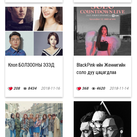
Кпоп БОЛЗООНЫ ЭЗЭД
BlackPink-ийн Женнигийн
соло дуу цацагдлаа
208
8434
2018-11-16
368
4620
2018-11-14