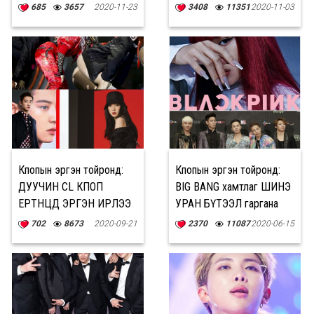
байдаг
685
3657
2020-11-23
3408
11351
2020-11-03
Кпопын эргэн тойронд:
Кпопын эргэн тойронд:
ДУУЧИН CL КПОП
BIG BANG хамтлаг ШИНЭ
ЕРТӨНЦӨД ЭРГЭН ИРЛЭЭ
УРАН БҮТЭЭЛ гаргана
702
8673
2020-09-21
2370
11087
2020-06-15