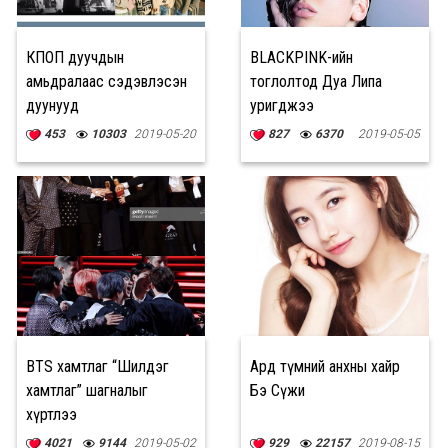
КПОП дуучдын
BLACKPINK-ийн
амьдралаас сэдэвлэсэн
тоглолтод Дуа Липа
дуунууд
уригджээ
453
10303
2019-05-20
827
6370
2019-05-05
BTS хамтлаг “Шилдэг
Ард түмний анхны хайр
хамтлаг” шагналыг
Бэ Сүжи
хүртлээ
4021
9144
2019-05-02
929
22157
2019-08-15