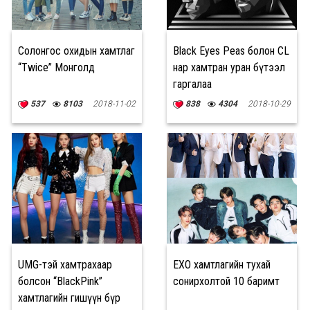
Солонгос охидын хамтлаг
Black Eyes Peas болон CL
“Twice” Монголд
нар хамтран уран бүтээл
гаргалаа
537
8103
2018-11-02
838
4304
2018-10-29
UMG-тэй хамтрахаар
EXO хамтлагийн тухай
болсон “BlackPink”
сонирхолтой 10 баримт
хамтлагийн гишүүн бүр