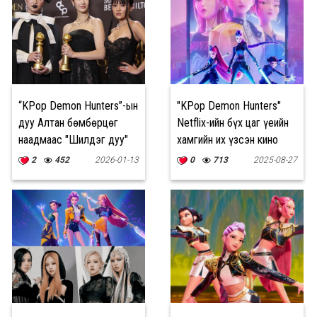
“KPop Demon Hunters”-ын
"KPop Demon Hunters"
дуу Алтан бөмбөрцөг
Netflix-ийн бүх цаг үеийн
наадмаас "Шилдэг дуу"
хамгийн их үзсэн кино
шагнал хүртлээ
болжээ
2
452
2026-01-13
0
713
2025-08-27