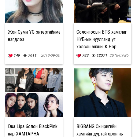
Жон Суми YG энтертайнментэд
Солонгосын BTS хамтлаг
нэгдлээ
НҮБ-ын чуулганд үг
хэлсэн анхны K Pop
хамтлаг боллоо
149
7611
2018-09-30
783
12371
2018-09-26
Dua Lipa болон BlackPink
BIGBANG Сынригийн
нар ХАМТАРНА
хамгийн дуртай орон нь