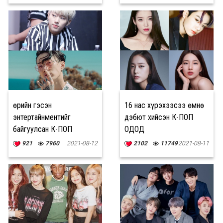
Өөрийн гэсэн
16 нас хүрэхээсээ өмнө
энтертайнментийг
дэбют хийсэн К-ПОП
байгуулсан К-ПОП
ОДОД
алдартнууд
921
7960
2021-08-12
2102
11749
2021-08-11