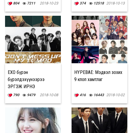
соло дуу гаргана
804
7211
2018-10-23
374
12518
2018-10-13
EXO бүрэн
HYPEBAE: Мэдвэл зохих
бүрэлдэхүүнээрээ
9 кпоп хамтлаг
ЭРГЭЖ ИРНЭ
790
9479
2018-10-08
416
16443
2018-10-02