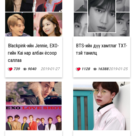
Blackpink-ийн Jennie, EXO-
BTS-ийн дүү хамтлаг TXT-
гийн Kai нар албан ёсоор
тэй танилц
саллаа
739
9040
2019-01-27
1128
16388
2019-01-25