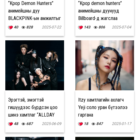
“Kpop Demon Hunters”
“Kpop demon hunters”
анимейшны дуу
анимейшны дуунууд
BLACKPINK-ын амжилтыг
Billboard-д жагслаа
эвдлээ
40
828
2025-07-22
143
806
2025-07-04
Эрэгтэй, эмэгтэй
Itzy хамтлагийн ахлагч
гишүүдээс бүрдсэн цоо
Yeji соло уран бүтээлээ
шинэ хамтлаг “ALLDAY
гаргана
PROJECT”
48
687
2025-06-09
18
847
2025-01-17