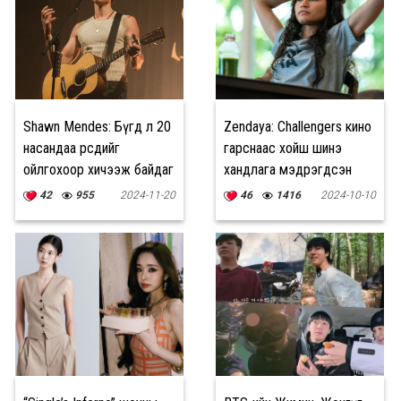
Shawn Mendes: Бүгд л 20
Zendaya: Challengers кино
насандаа өөрсдийгөө
гарснаас хойш шинэ
ойлгохоор хичээж байдаг
хандлага мэдрэгдсэн
байх
42
955
2024-11-20
46
1416
2024-10-10