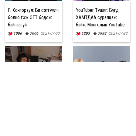
Г. Хонгорзул: Би сэтгүүлч
YouTuber Түшиг: Бүгд
болно гэж ОГТ бодож
ХАМТДАА суралцаж
байгаагүй
байж Монголын YouTube
сувгууд хөгжинө
1006
7006
2021-07-30
1203
7988
2021-07-23
Davaidasha: Миний дууг
VOGUE KOREA: Манай
сонсож байгаа хүн бүрийг
сэтгүүлийн шаардлагыг
битгий ганцаардаасай гэж
бүрэн хангасан
хүсдэг
BLACKPINK хамтлаг
1748
7696
2021-06-24
707
4746
2021-06-22