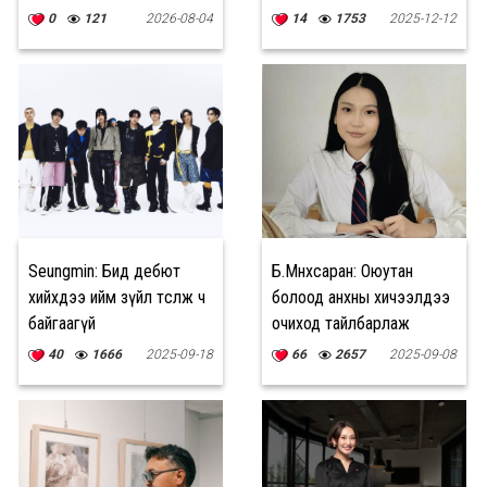
бол миний АЗ ЖАРГАЛЫН
болчихсон
0
121
2026-08-04
14
1753
2025-12-12
ГАЗАР
Seungmin: Бид дебют
Б.Мөнхсаран: Оюутан
хийхдээ ийм зүйл төсөөлж ч
болоод анхны хичээлдээ
байгаагүй
очиход тайлбарлаж
болохооргүй сонин
40
1666
2025-09-18
66
2657
2025-09-08
мэдрэмж төрсөн