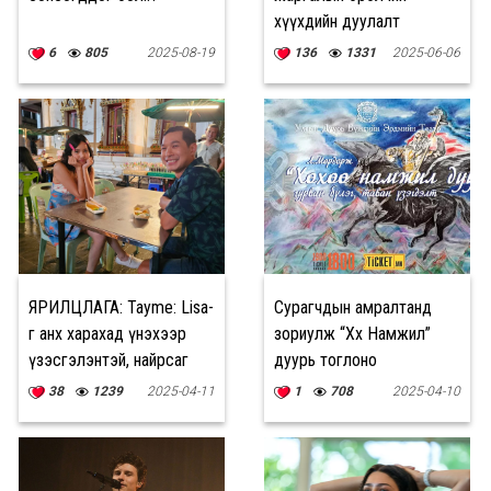
хүүхдийн дуулалт
жүжгийг Францад
6
805
2025-08-19
136
1331
2025-06-06
тоглоно
ЯРИЛЦЛАГА: Tayme: Lisa-
Сурагчдын амралтанд
г анх харахад үнэхээр
зориулж “Хөхөө Намжил”
үзэсгэлэнтэй, найрсаг
дуурь тоглоно
хүн шиг санагдсан
38
1239
2025-04-11
1
708
2025-04-10