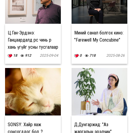
Ц.Ган-Эрдэнэ:
Миний санал болгох кино:
Ганцаардалд өөрөөс чинь өөр
"Farewell My Concubine"
хань үгүйг усны тусгалаар
илэрхийлдэг
18
912
2025-09-04
0
718
2025-08-26
SONSY: Хайр яаж
Д.Дунгаржид: "Аз
сонсогддог бол..?
жаргалын эрэлчин"