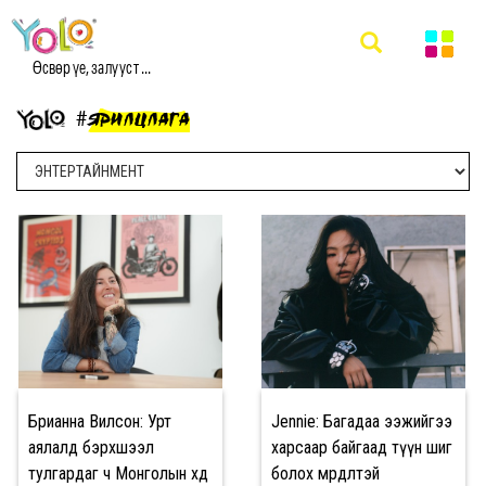
Өсвөр үе, залууст ...
#ЯРИЛЦЛАГА
Брианна Вилсон: Урт
Jennie: Багадаа ээжийгээ
аялалд бэрхшээл
харсаар байгаад түүн шиг
тулгардаг ч Монголын хөдөө
болох мөрөөдөлтэй