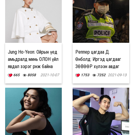
Jung Ho-Yeon: Ойрын үед
Реппер цагдаа Д.
амьдралд минь ОЛОН үйл
Өнөболд: Иргэд цагдааг
явдал зэрэг өрнөж байна
ЗӨВӨӨР хүлээн авдаг
байгаасай
665
8058
2021-10-07
1753
7252
2021-09-13