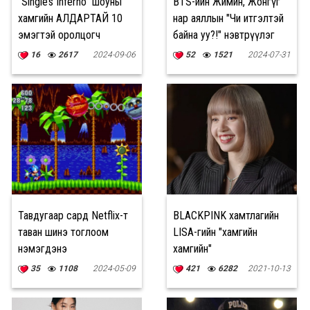
“Single’s Inferno” шоуны
BTS-ийн Жимин, Жонгүг
хамгийн АЛДАРТАЙ 10
нар аяллын "Чи итгэлтэй
эмэгтэй оролцогч
байна уу?!" нэвтрүүлэг
хийнэ
16
2617
2024-09-06
52
1521
2024-07-31
Тавдугаар сард Netflix-т
BLACKPINK хамтлагийн
таван шинэ тоглоом
LISA-гийн "хамгийн
нэмэгдэнэ
хамгийн"
35
1108
2024-05-09
421
6282
2021-10-13