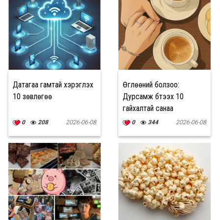
Датагаа гамтай хэрэглэх
Өглөөний болзоо:
10 зөвлөгөө
Дурсамж бүтээх 10
гайхалтай санаа
0
208
2026-06-08
0
344
2026-06-08