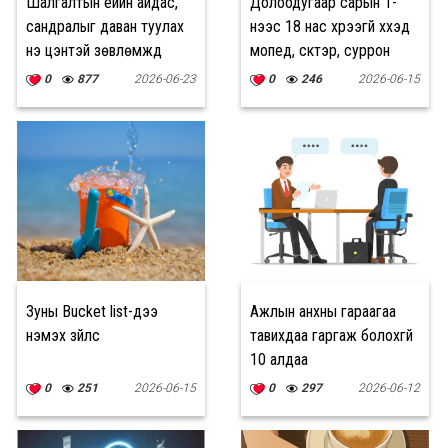
Шалгалтын үеийн айдас,
Долоодугаар сарын 1-
сандралыг даван туулах
нээс 18 нас хүрээгүй хүүхэд
үнэ цэнтэй зөвлөмжүүд
мопед, скүүтэр, суррон
унахгүй
0
877
2026-06-23
0
246
2026-06-15
Зуны Bucket list-дээ
Ажлын анхны гараагаа
нэмэх зүйлс
тавихдаа гаргаж болохгүй
10 алдаа
0
251
2026-06-15
0
297
2026-06-12