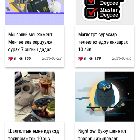
Мөнгөний менежмент:
Магистрт сурахаар
Мөнгөө зөв зарцуулж
төлөвлөх үедээ анхаарах
сурах 7 энгийн дадал
10 зүйл
0
155
2026-07-28
0
189
2026-07-06
Шалгалтын өмнө идэхэд
Night owl буюу шөнө илүү
тохиромжтой 10 хүнс
төвлөрч ажилладаг