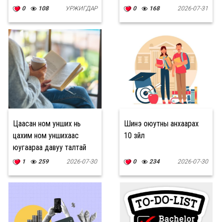
жагсаалт гэж бий
0
108
УРЖИГДАР
0
168
2026-07-31
Цаасан ном унших нь
Шинэ оюутны анхаарах
цахим ном уншихаас
10 зүйл
юугаараа давуу талтай
вэ?
1
259
2026-07-30
0
234
2026-07-30