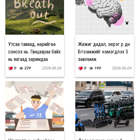
Утсаа тавиад, өөрийгөө
Жижиг дадал, эерэг үр дүн:
сонсох нь: Ганцаараа байх
Бүтээмжийг нэмэгдүүлэх 5
нь яагаад заримдаа
зөвлөмж
хамгийн зөв сонголт
0
229
2026-06-26
0
199
2026-06-24
болдог вэ?