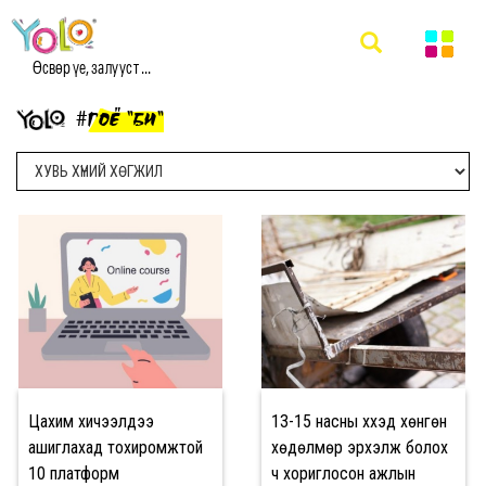
Өсвөр үе, залууст ...
#ГОЁ "БИ"
Цахим хичээлдээ
13-15 насны хүүхэд хөнгөн
ашиглахад тохиромжтой
хөдөлмөр эрхэлж болох
10 платформ
ч хориглосон ажлын