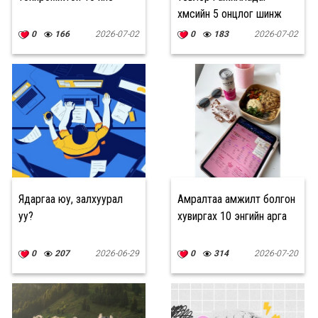
хүмүүсийн 5 онцлог шинж
0
166
2026-07-02
0
183
2026-07-02
Ядаргаа юу, залхуурал
Амралтаа амжилт болгон
уу?
хувиргах 10 энгийн арга
0
207
2026-06-29
0
314
2026-07-20