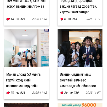
109 мянган хүүхэд ХПВ-ийн
"Уралдаанд оролцож
эсрэг вакцин хийлгэжээ
вакцин яагаад хэрэгтэй,
хэрхэн хамгаалдаг
талаар илүү ойлголттой
43
425
2025-11-18
5
465
2025-11-17
болсон"
Манай улсад 53 мянга
Вакцин биднийг маш
гаруй хүүхэд хүний
аюултай өвчнөөс
папиллома вирусийн
хамгаалдгийг ойлголоо
эсрэг вакцинаа
70
528
2025-11-12
39
736
2025-11-07
хийлгэжээ