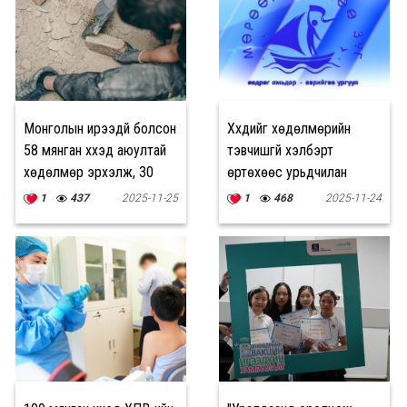
Монголын ирээдүй болсон
Хүүхдийг хөдөлмөрийн
58 мянган хүүхэд аюултай
тэвчишгүй хэлбэрт
хөдөлмөр эрхэлж, 30
өртөхөөс урьдчилан
жилийн амлалт ахицгүй
сэргийлье
1
437
2025-11-25
1
468
2025-11-24
хэвээр байна