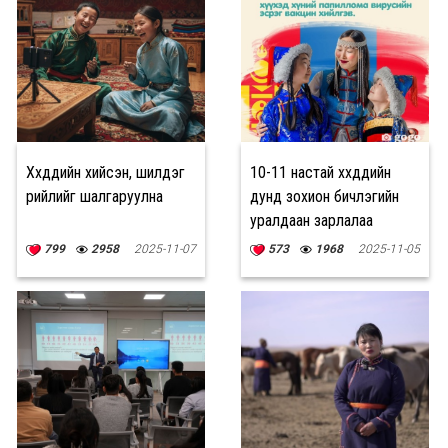
Хүүхдүүдийн хийсэн, шилдэг
10-11 настай хүүхдүүдийн
рийлийг шалгаруулна
дунд зохион бичлэгийн
уралдаан зарлалаа
799
2958
2025-11-07
573
1968
2025-11-05