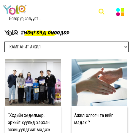
Өсвөр үе, залууст ...
#МОНГОЛД ӨНӨӨДӨР
“Хүүхдийн хөдөлмөр,
Ажил олгогч та үүнийг
эрхийг хуульд хэрхэн
мэдэх үү?
зохицуулдгийг мэдэж