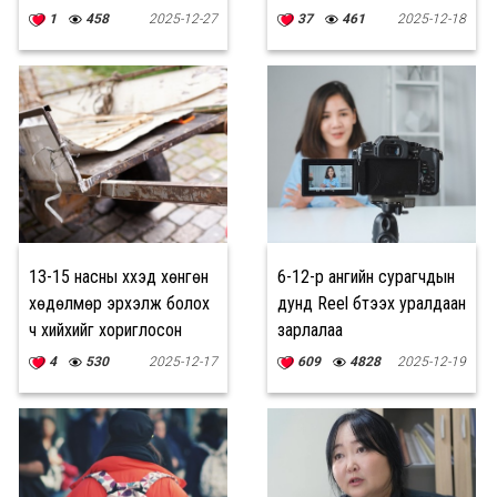
авлаа”
1
458
2025-12-27
37
461
2025-12-18
13-15 насны хүүхэд хөнгөн
6-12-р ангийн сурагчдын
хөдөлмөр эрхэлж болох
дунд Reel бүтээх уралдаан
ч хийхийг хориглосон
зарлалаа
ажлын жагсаалт гэж бий
4
530
2025-12-17
609
4828
2025-12-19