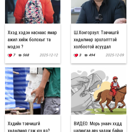
Хүүхэд хэдэн наснаас ямар
Ш.Хонгорзул: Тэвчишгүй
ажил хийж болохыг та
хөдөлмөр эрхлэлттэй
мэдэх үү?
холбоотой асуудал
нуугдмал орчинд
7
568
2025-12-12
3
494
2025-12-09
үйлдэгддэг
Хүүхдийн тэвчишгүй
ВИДЕО: Морь унаач хүүхдүүд
хөдөлмөр гэж юу вэ?
цалингаа авч чадаж байна