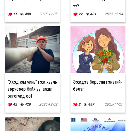
уу?
11
408
2025-12-05
22
481
2025-12-04
“Хүүхэд юм чинь” гэж хууль
Ээждээ барьсан гэнэтийн
зөрчсөөр байх уу, ажил
бэлэг
олгогчид оо!
42
428
2025-12-02
2
487
2025-11-27