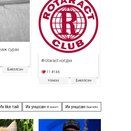
унаж сурах
#rotaract нэгдэх
Биелүүлсэн
11
#146
Нэмэх
Биелүүлсэн
Их like тай
Их уншсан
Их уншсан
30 хоногт
Хамгийн