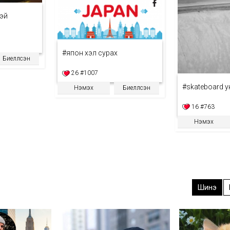
тэй
#япон хэл сурах
Биелүүлсэн
26
#1007
#skateboard 
Нэмэх
Биелүүлсэн
16
#763
Нэмэх
Шинэ