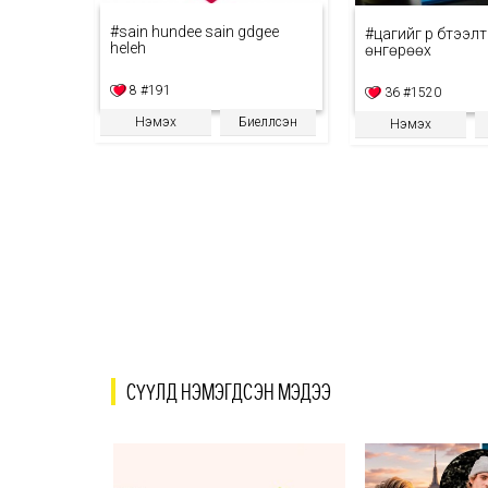
#sain hundee sain gdgee
#цагийг үр бүтээл
heleh
өнгөрөөх
8
#191
36
#1520
Нэмэх
Биелүүлсэн
Нэмэх
СҮҮЛД НЭМЭГДСЭН МЭДЭЭ