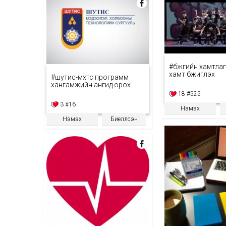
#бүжгийн хамтла
хамт бүжиглэх
#шутис-мхтс программ
хангамжийн ангид орох
18
#525
3
#16
Нэмэх
Нэмэх
Биелүүлсэн