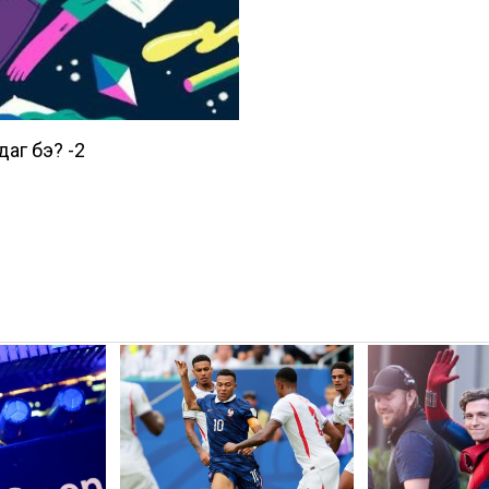
аг бэ? -2