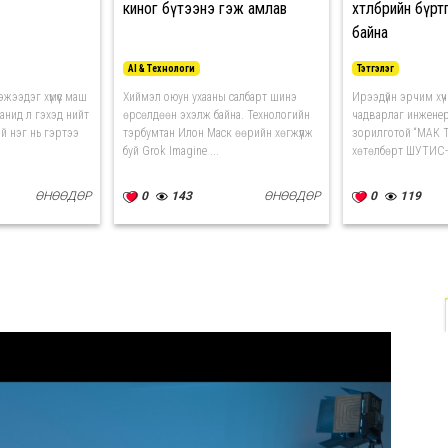
киног бүтээнэ гэж амлав
хөтөлбөрийн бүр
байна
AI & Технологи
Тэтгэлэг
жээдэг хүмүүс маш
Хиймэл оюун ухааны салбарт шинэ
Ирээдүйн эрчим хү
анид л гэхэд нийт
өрсөлдөөн эхэлж байна. Технологийн
чадварлаг инженер
й нэг нь гэртээ
тэрбумтан Илон Маск өөрийн хөгжүүлж
зорилготой “МАК Т
буй Grok Imagine ...
хөтөлбөрт ШУТИС-и
ӨНӨӨДӨР
0
143
ӨНӨӨДӨР
0
119