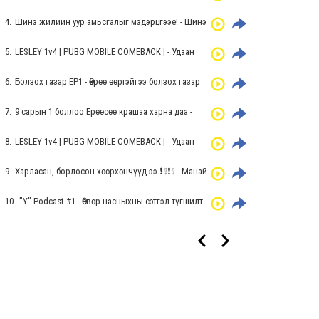
төгсөж байгаа 12-р ангийнхан байна уу
4.
Шинэ жилийн уур амьсгалыг мэдэрцгээе! - Шинэ
жилийн уур амьсгалыг мэдэрцгээе!
5.
LESLEY 1v4 | PUBG MOBILE COMEBACK | - Удаан
тоглоогүй хүн тоглоход...?
6.
Болзох газар EP1 - Өөрөө өөртэйгээ болзох газар
хайж буй эртэч шувуухайнууддаа зориуллаа.
7.
9 сарын 1 боллоо Ерөөсөө крашаа харна даа -
Хөвгүүдээ охидыг битгий гомдоо Крашлуулсан л
бол заавал үерх
8.
LESLEY 1v4 | PUBG MOBILE COMEBACK | - Удаан
тоглоогүй хүн тоглоход...?
9.
Харласан, борлосон хөөрхөнчүүд ээ ❗️ ❕❗️ ❕ - Манай
хоёрын дуулсан, шүлэглэсэн, уянгаласан коверыг
нэг сонсоод үзээрэй❤️
10.
"Y" Podcast #1 - Өсвөр насныхны сэтгэл түгшилт