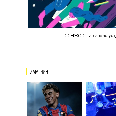
СОНЖОО: Та хэрхэн унтд
ХАМГИЙН