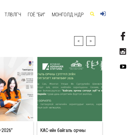
ТӨЛӨВЛӨГЧ
ГОЁ "БИ"
МОНГОЛД ӨНӨӨДӨР
<
>
–2026”
КАС-ийн байгаль орчны
Хичээлийн ш