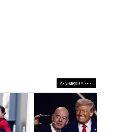
Их уншсан
30 хоногт