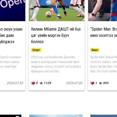
л оюун ухаан
Килиан Мбаппе ДАШТ-ий бүх
“Spider-Man: B
бие даан
цаг үеийн мэргэн бууч
кино нээлтээ х
 үйлджээ
боллоо
Спорт
Кино
 OpenAI компани
2026 оны хөл бөмбөгийн Дэлхийн
Spider-Man: Brand N
эл оюун ухааны
аварга шалгаруулах тэмцээний хүрэл
нээлтээ хийлээ. Өм
 нь хяналтаас
медалийн төлөөх тоглолт Англи болон
болох Spider-Man: H
Францын шигшээ баг...
Man: Far From Home.
2026-07-23
0
1129
2026-07-20
1
993