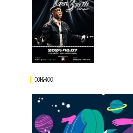
Opozit Энэрэлийн "Ai хө Gen зээ
хөө" тоглолт
17
00
Нарру Парк /
8
7
Хүүхдийн...
САР
ӨДӨР
ЦАГ
СОНЖОО