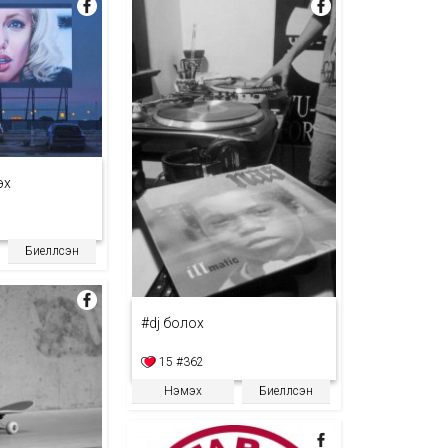
эх
Биелүүлсэн
#dj болох
15
#362
Нэмэх
Биелүүлсэн