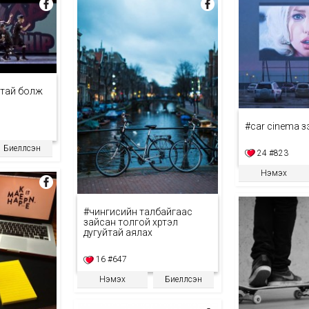
гтай болж
#car cinema үз
Биелүүлсэн
24
#823
Нэмэх
#чингисийн талбайгаас
зайсан толгой хүртэл
дугуйтай аялах
16
#647
Нэмэх
Биелүүлсэн