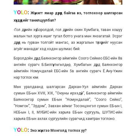
Y
O
L
O
:
Жүжигт ямар дүрүүд байгаа вэ, тоглохоор шалгарсан
хүүхдүүдийг танилцуулбал?
-Гол дүрийн хүү Боролдой, гол дүрийн охин Хумбага, таван хошуу
малын төл хурга ишиг тугал ботго унага мөн янзагатай. Эсрэг
дүрүүд нь гурван толгойт мангас, аз жаргалын түлхүүрийг нуусан
агуйг манадаг хэд хэдэн шулмас бий.
Боролдойн дүрд Баянхонгор аймгийн Соого Сейкео ЕБС-ийн 8в
ангийн сурагч Б.Билгүүнтөгөлдөр, Хумбагын дүрд Баянхонгор
аймгийн Номундалай ЕБС-ийн 5в ангийн сурагч Ё.Ану-Үжин
нар тоглох юм.
Мөн уралдаанд шалгарсан Дархан-Уул аймгийн Дархан
сумын ЕБ-ын XVIII, XIX, “Оюуны ирээдүй”, Баянхонгор аймгийн
Баянхонгор сумын ЕБ-ын “Номундалай”, “Соого Сейко”,
“Номгон”, “Эрдэм”, Завхан аймаг Тосонцэнгэл сумын ЕБ-ын I,
НЕБ-ын I, II, МУБИС-ийн харьяа ЕБ-ын сургууль, ШУТИС-ийн
харьяа ЕБ-ын ахлах сургуулийн сурагчид хамтран тоглоно.
Y
O
L
O
:
Энэ жүжгээ Монголд тоглох уу?