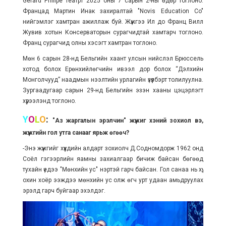
Gerard Philipe театрт 2025 оны 7 сарын 2-ны өдөр тоглоно.
Францад Мартин Инак захиралтай "Novis Education Co"
нийгэмлэг хамтран ажиллаж буй. Жүжгээ Ил до Франц Вилл
Жувив хотын Консерваторын сурагчидтай хамтарч тоглоно.
Франц сурагчид олны хэсэгт хамтран тоглоно.
Мөн 6 сарын 28-нд Бельгийн хаант улсын нийслэл Брюссель
хотод болох Ерөнхийлөгчийн ивээл дор болох “Дэлхийн
Монголчууд” наадмын нээлтийн урлагийн үзүүлбэрт толилуулна.
Зургаадугаар сарын 29-нд Бельгийн эзэн хааны цэцэрлэгт
хүрээлэнд тоглоно.
Y
O
L
O
:
"Аз жаргалын эрэлчин" жүжиг хэний зохиол вэ,
жүжгийн гол утга санааг ярьж өгөөч?
-Энэ жүжгийг хүүхдийн алдарт зохиолч Д.Содномдорж 1962 онд
Соёл гэгээрлийн яамны захиалгаар бичиж байсан бөгөөд
тухайн үедээ "Мөнхийн ус" нэртэй гарч байсан. Гол санаа нь хүү,
охин хоёр ээждээ мөнхийн ус олж өгч урт удаан амьдруулах
эрэлд гарч буйгаар эхэлдэг.