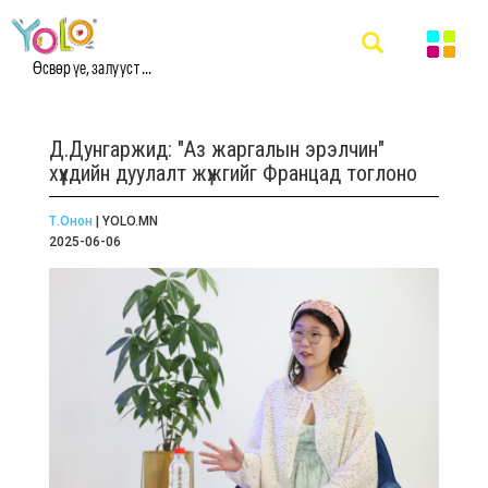
Өсвөр үе, залууст ...
Д.Дунгаржид: "Аз жаргалын эрэлчин"
хүүхдийн дуулалт жүжгийг Францад тоглоно
Т.Онон
| YOLO.MN
2025-06-06