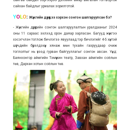
сайхан байдлыг уриалах зорилготой.
Y
O
L
O
:
Жүжгийн дүрүүдээ хэрхэн сонгон шалгаруулсан бэ?
- Жүжгийн дүрүүдийн сонгон шалгаруулалтын уралдааныг 2024
оны 11 сараас эхлээд орон даяар зарласан. Багууд жүжгээ
хэсэгчлэн тоглож бичлэгээ явуулаад тэр бичлэгийг 4-5 хүнтэй
шүүгчдийн бүрэлдэхүүн хянаж мөн тухайн газруудаар очиж
тоглолтыг нь үзээд гурван байгууллагыг сонгон авсан. Үүнд:
Баянхонгор аймгийн Тэмүүжин театр, Завхан аймгийн соёлын
төв, Дархан хотын соёлын төв.