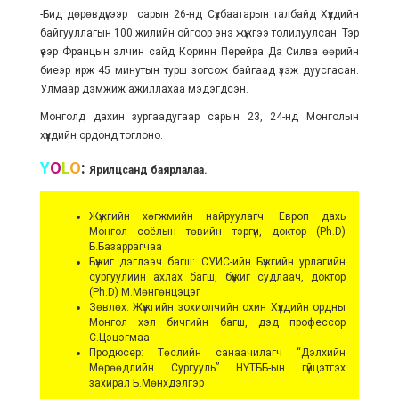
-Бид дөрөвдүгээр сарын 26-нд Сүхбаатарын талбайд Хүүхдийн
байгууллагын 100 жилийн ойгоор энэ жүжгээ толилуулсан. Тэр
үеэр Францын элчин сайд Коринн Перейра Да Силва өөрийн
биеэр ирж 45 минутын турш зогсож байгаад үзэж дуусгасан.
Улмаар дэмжиж ажиллахаа мэдэгдсэн.
Монголд дахин зургаадугаар сарын 23, 24-нд Монголын
хүүхдийн ордонд тоглоно.
Y
O
L
O
:
Ярилцсанд баярлалаа.
Жүжгийн хөгжмийн найруулагч: Европ дахь
Монгол соёлын төвийн тэргүүн, доктор (Ph.D)
Б.Базаррагчаа
Бүжиг дэглээч багш: СУИС-ийн Бүжгийн урлагийн
сургуулийн ахлах багш, бүжиг судлаач, доктор
(Ph.D) М.Мөнгөнцэцэг
Зөвлөх: Жүжгийн зохиолчийн охин Хүүхдийн ордны
Монгол хэл бичгийн багш, дэд профессор
С.Цэцэгмаа
Продюсер: Төслийн санаачилагч “Дэлхийн
Мөрөөдлийн Сургууль” НҮТББ-ын гүйцэтгэх
захирал Б.Мөнхдэлгэр