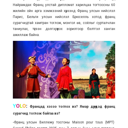
Найрамдах Франц улстай дипломат харилцаа тогтоосны 60
жилийн ойн арга хэмжээний хүрээнд Франц улсын нийслэл
Парис, Бельги улсын нийслэл Брюселль хотод франц
сурагчидтай хамтран тоглож, монгол өв, соёлыг сурталчлан
таниулах, түгээн дэлгэрүүлэх зорилгоор бэлтгэл ханган
ажиллаж байна.
Y
O
L
O
:
Францад хэзээ тоглох вэ? Ямар дүрүүдэд франц
сурагчид тоглож байгаа вэ?
-Франц улсын Виллежу тосгоны Maison pour tous (MPT)