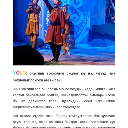
Y
O
L
O
:
Жүжгийн зохиолын онцлог юу вэ, яагаад энэ
зохиолыг сонгож авсан бэ?
-Энэ жүжгийн гол онцлог нь Монголчуудын хэдэн мянган жил
хэрхэн байгальдаа ээлтэй, зохилдолгоотой амьдарч ирсэн
бэ, эх дэлхийгээ гэсэн нүүдэлчдийн соёл иргэншлийн
онцлогийг хамгийн энгийнээр харуулдаг.
Нэг талаас хүүхдийн жүжиг боловч том зургаараа бол нүүдэлчин
ахуйн хэвшил, амар амгалан байдал, хүсэл зорилгодоо хүрч
байгаа байдал зэргээрээ дэлхийн амар амгалан тогтвортой