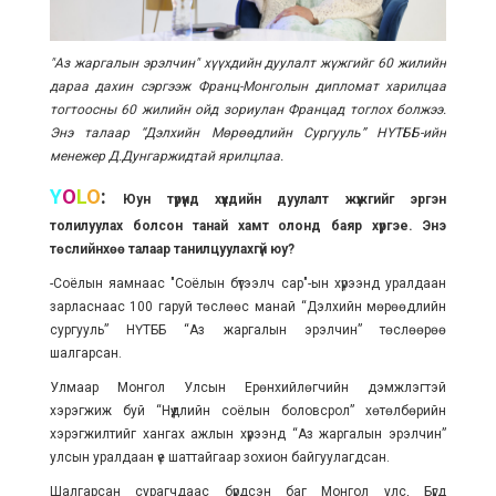
"Аз жаргалын эрэлчин" хүүхдийн дуулалт жүжгийг 60 жилийн
дараа дахин сэргээж Франц-Монголын дипломат харилцаа
тогтоосны 60 жилийн ойд зориулан Францад тоглох болжээ.
Энэ талаар “Дэлхийн Мөрөөдлийн Сургууль” НҮТББ-ийн
менежер Д.Дунгаржидтай ярилцлаа.
Y
O
L
O
:
Юун түрүүнд хүүхдийн дуулалт жүжгийг эргэн
толилуулах болсон танай хамт олонд баяр хүргэе. Энэ
төслийнхөө талаар танилцуулахгүй юу?
-Соёлын яамнаас "Соёлын бүтээлч сар"-ын хүрээнд уралдаан
зарласнаас 100 гаруй төслөөс манай “Дэлхийн мөрөөдлийн
сургууль” НҮТББ “Аз жаргалын эрэлчин” төслөөрөө
шалгарсан.
Улмаар Монгол Улсын Ерөнхийлөгчийн дэмжлэгтэй
хэрэгжиж буй “Нүүдлийн соёлын боловсрол” хөтөлбөрийн
хэрэгжилтийг хангах ажлын хүрээнд “Аз жаргалын эрэлчин”
улсын уралдаан үе шаттайгаар зохион байгуулагдсан.
Шалгарсан сурагчдаас бүрдсэн баг Монгол улс, Бүгд