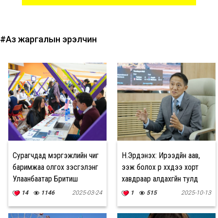
#Аз жаргалын эрэлчин
Сурагчдад мэргэжлийн чиг
Н.Эрдэнэхүү: Ирээдүйн аав,
баримжаа олгох үзэсгэлэнг
ээж болох үр хүүхдээ хорт
Улаанбаатар Бритиш
хавдраар алдахгүйн тулд
сургуулиас зохион
ХПВ-ийн эсрэг вакциныг
14
1146
2025-03-24
1
515
2025-10-13
байгууллаа
хийлгэх хэрэгтэй