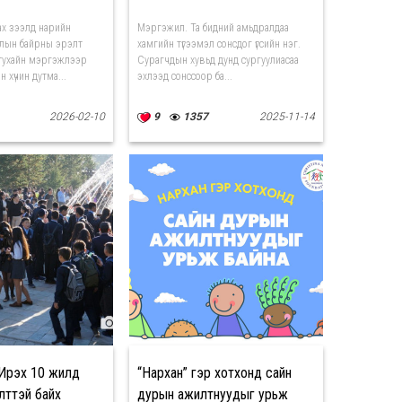
х зээлд нарийн
Мэргэжил. Та бидний амьдралдаа
лын байрны эрэлт
хамгийн түгээмэл сонсдог үгсийн нэг.
 тухайн мэргэжлээр
Сурагчдын хувьд дунд сургуулиасаа
 хүчин дутма...
эхлээд сонссоор ба...
2026-02-10
9
1357
2025-11-14
Ирэх 10 жилд
“Нархан” гэр хотхонд сайн
лттэй байх
дурын ажилтнуудыг урьж