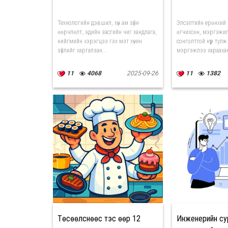
Технологийн дэвшил, хүн ам зүйн
Элсэлтийн ерөнхий 
өөрчлөлт, эдийн засгийн чиг хандлага,
өгчихсөн, мэргэжил
нийгмийн хэрэгцээ гэх мэт хүчин
сонголттой нүүр тулж
зүйлийг харгалзан...
мэргэжлээ хараахан
11
4068
2025-09-26
11
1382
Төсөөлснөөс тэс өөр 12
Инженерийн су