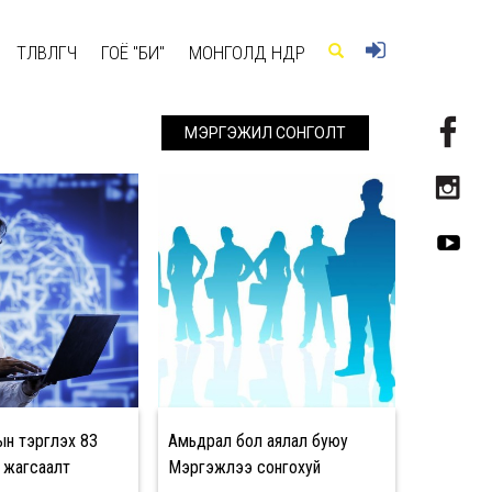
ТӨЛӨВЛӨГЧ
ГОЁ "БИ"
МОНГОЛД ӨНӨӨДӨР
МЭРГЭЖИЛ СОНГОЛТ
н тэргүүлэх 83
Амьдрал бол аялал буюу
 жагсаалт
Мэргэжлээ сонгохуй