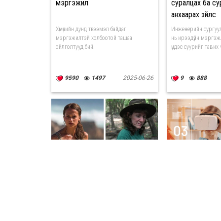
мэргэжил
суралцах ба с
анхаарах зүйлс
Хүмүүсийн дунд түгээмэл байдаг
Инженерийн сургуул
мэргэжилтэй холбоотой ташаа
нь ирээдүйн мэргэ
ойлголтууд бий.
үндэс суурийг тавих
9590
1497
2025-06-26
9
888
Бодит байдал дээр киноноос
Ирээдүйд хамги