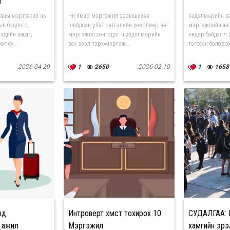
л
ааны мэргэжил нь
Чи ямар мэргэжил эзэмшихээ
Хөдөлмөрийн за
ын бодлого,
шийдсэн үү. Хэт сэтгэлийн хөөрлөөр нэг
мэргэжлийн аж
эдийн засаг,
мэргэжил сонгодог ч хөдөлмөрийн
өндөр байдаг ч
г су...
зах зээл тэрхүү мэргэж...
төгссөн боловсон
2026-04-29
1
2650
2026-02-10
1
1658
нд
Интроверт хүмүүст тохирох 10
СУДАЛГАА: 
 ажил
Мэргэжил
хамгийн эрэ