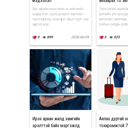
мэдээлэл
анхаарах 10 зүй
Эрх зүйчийн мэргэжил нь нийгмийн
Олон улсын харилц
шударга ёс, хууль дээдлэх зарчмыг
дэлхийн улс орнууд
хэрэгжүүлэхэд чухал үүрэг гүйцэтгэдэг нэр
дипломат харилцаа, 
хүндтэй мэр...
соёлын уялдаа холбоо
0
899
2026-06-09
0
523
Ирэх арван жилд хамгийн
Аялах дуртай хү
эрэлттэй байх мэргэжлүүд
тохиромжтой 7