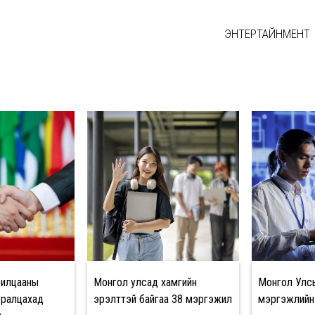
ЭНТЕРТАЙНМЕНТ
рилцааны
Монгол улсад хамгийн
Монгол Улсы
ралцахад
эрэлттэй байгаа 38 мэргэжил
мэргэжлийн