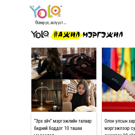
Өсвөр үе, залууст ...
#АЖИЛ МЭРГЭЖИЛ
“Эрх зүйч” мэргэжлийн талаар
Олон улсын ха
бидний боддог 10 ташаа
мэргэжлээр су