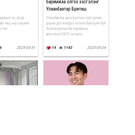
баримжаа олгох үзэсгэлэнг
Улаанбаатар Бритиш
сургуулиас зохион байгууллаа
даадын их, дээд
Улаанбаатар дахь Бритиш сургуулиас
 үйл явц өөр өөрийн
дөрөв дэх жилдээ зохион байгуулж буй
огтой.
“Боловсролын ба Карьерын
үзэсгэлэн-2025” өнгөрсө...
6
2025-03-31
14
1142
2025-03-24
члөгддөг ч
Мэргэжил сонгоё: КОНСЕПТ