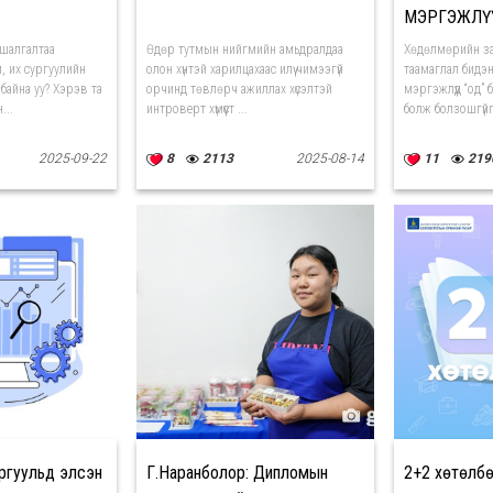
МЭРГЭЖЛҮ
шалгалтаа
Өдөр тутмын нийгмийн амьдралдаа
Хөдөлмөрийн за
, их сургуулийн
олон хүнтэй харилцахаас илүү чимээгүй
таамаглал бидэн
 байна уу? Хэрэв та
орчинд төвлөрч ажиллах хүсэлтэй
мэргэжлүүд “од” 
...
интроверт хүмүүст ...
болж болзошгүйг 
2025-09-22
8
2113
2025-08-14
11
219
ргуульд элсэн
Г.Наранболор: Дипломын
2+2 хөтөлбөр