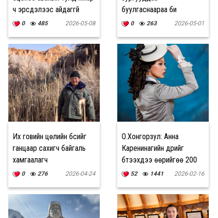
ч эрсдэлээс айдаггүй
буулгаснаараа би
өөрийгөө чөлөөлж,
0
485
2026-05-08
0
263
2026-05-01
чөлөөт уран бүтээлч
болсон"
Их говийн цөлийн бүсийг
О.Хонгорзул: Анна
ганцаар сахигч байгаль
Каренинагийн дүрийг
хамгаалагч
бүтээхдээ өөрийгөө 200
хувь дайчилсан
0
276
2026-04-24
52
1441
2026-02-16