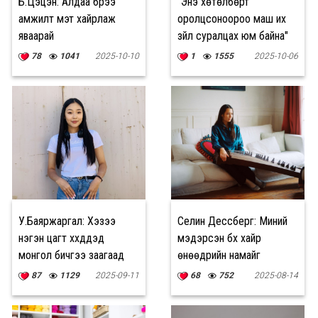
Б.Цэцэн: Алдаа бүрээ
"Энэ хөтөлбөрт
амжилт мэт хайрлаж
оролцсоноороо маш их
яваарай
зүйл суралцах юм байна"
78
1041
2025-10-10
1
1555
2025-10-06
У.Баяржаргал: Хэзээ
Селин Дессберг: Миний
нэгэн цагт хүүхдүүдэд
мэдэрсэн бүх хайр
монгол бичгээ заагаад
өнөөдрийн намайг
зогсож байна гэхээр гоё
бүтээсэн
87
1129
2025-09-11
68
752
2025-08-14
санагддаг