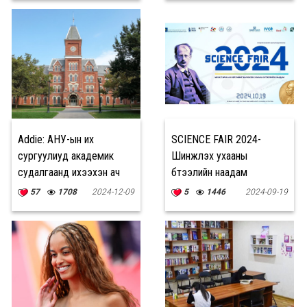
Addie: АНУ-ын их
SCIENCE FAIR 2024-
сургуулиуд академик
Шинжлэх ухааны
судалгаанд ихээхэн ач
бүтээлийн наадам
холбогдол өгдөг
57
1708
2024-12-09
5
1446
2024-09-19