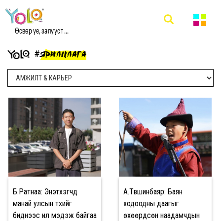
Өсвөр үе, залууст ...
#ЯРИЛЦЛАГА
Б.Ратнаа: Энэтхэгчүүд
А.Түвшинбаяр: Баян
манай улсын түүхийг
ходоодны даагыг
биднээс илүү мэдэж байгаа
өхөөрдсөн наадамчдын