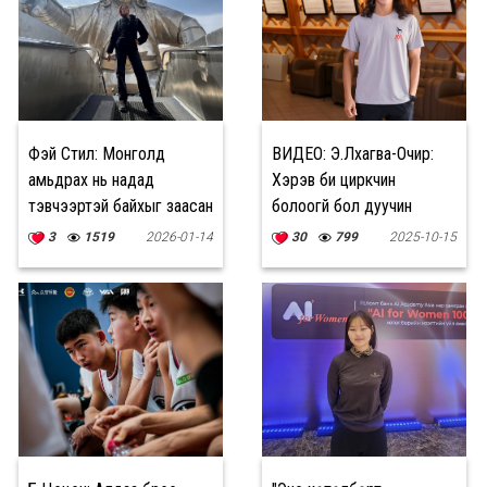
Фэй Стил: Монголд
ВИДЕО: Э.Лхагва-Очир:
амьдрах нь надад
Хэрэв би циркчин
тэвчээртэй байхыг заасан
болоогүй бол дуучин
болох байсан
3
1519
2026-01-14
30
799
2025-10-15