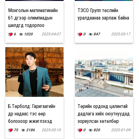
Монголын математикийн
ТЭСО Групп төслийн
61 дүгээр олимпиадын
уралдаанаа зарлаж байна
шилдгүүд тодорлоо
6
1020
2025-04-07
0
847
2025-03-17
Б.Төрболд: Гаригаагийн
Төрийн ордонд цалинтай
дүр надаас тэс өөр
дадлага хийх оюутнуудад
болохоор жүжиглэхэд
зориулсан хөтөлбөр
бага зэрэг хэцүү байсан
зарлажээ
75
2186
2025-03-10
0
820
2025-01-09