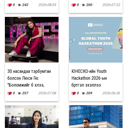
мэт санагдаж
уухай надад их урам
0
242
2026-08-05
0
200
2026-07-22
эмзэглэдэг
өгсөн
30 насандаа тэрбумтан
ЮНЕСКО-ийн Youth
болсон Люси Гю:
Hackathon 2026-ын
"Боломжийг бүү хүлээ,
бүртгэл эхэллээ
эрсдэлийг тооцоод шууд
0
257
2026-07-08
0
209
2026-06-26
хийж эхэл."