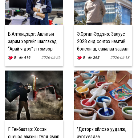
Б.Алтанцэцэг: Авлигын
Э.Оргил-Эрдэнэ: Залуус
зарим хэргийг шалгахад
2028 онд сонгох намтай
“Арай ч дээ” л гэмээр
болсон шүү, саналаа заавал
санагддаг
өгөөрэй
0
419
2026-05-26
0
295
2026-05-13
Г.Гүенбаатар: Хүссэн
"Доторх зүйлсээ уудалж,
сценээ авахын тулд ямар
зургууддаа