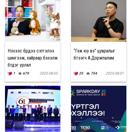
Нэхээс бүрдээ сэтгэлээ
“Гэж юу вэ” цувралыг
шингээж, хайраар бэхэлж
бүтээгч А.Доржпалам
бүтдэг урлал
1
679
2025-08-05
25
754
2025-08-01