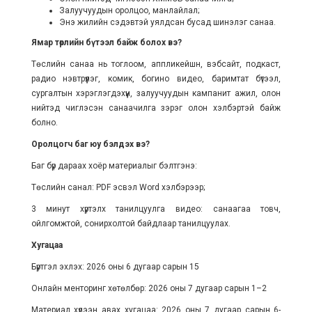
Залуучуудын оролцоо, манлайлал;
Энэ жилийн сэдэвтэй уялдсан бусад шинэлэг санаа.
Ямар төрлийн бүтээл байж болох вэ?
Төслийн санаа нь тоглоом, аппликейшн, вэбсайт, подкаст,
радио нэвтрүүлэг, комик, богино видео, баримтат бүтээл,
сургалтын хэрэглэгдэхүүн, залуучуудын кампанит ажил, олон
нийтэд чиглэсэн санаачилга зэрэг олон хэлбэртэй байж
болно.
Оролцогч баг юу бэлдэх вэ?
Баг бүр дараах хоёр материалыг бэлтгэнэ:
Төслийн санал: PDF эсвэл Word хэлбэрээр;
3 минут хүртэлх танилцуулга видео: санаагаа товч,
ойлгомжтой, сонирхолтой байдлаар танилцуулах.
Хугацаа
Бүртгэл эхлэх: 2026 оны 6 дугаар сарын 15
Онлайн менторинг хөтөлбөр: 2026 оны 7 дугаар сарын 1–2
Материал хүлээн авах хугацаа: 2026 оны 7 дугаар сарын 6-