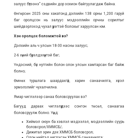
залуус бүтээнэ” сэдвийн дор зохион байгуулагдаж байна.
Өнгөрсөн 2025 оны хакатонд дэлхийн 138 орны 1,200 гаруй
баг оролцсон нь залуус мэдээллийн орчны сорилтыг
шийдвэрлэхэд чухал үүрэгтэй болохыг харуулсан юм.
Хэн оролцох боломжтой вэ?
Дэлхийн аль ч улсын 18-30 насны залуус;
2-6 хүний бүрэлдэхүүнтэй баг;
Үндэсний, бүс нутгийн болон олон улсын хамтарсан баг байж
болно;
Өмнөх туршлага шаардахгүй, харин санаачилга, хүсэл
эрмэлзлийг чухалчилна.
Ямар чиглэлээр санаа боловсруулах вэ?
Багууд дараах чиглэлүүдээс сонгон төсөл, санаагаа
боловсруулж болно. Үүнд:
Хиймэл оюун ба хэвлэл мэдээлэл, мэдээллийн суурь
боловсрол/ХММСБ/;
Дижитал эрин дэх ХММСБ боловсрол;
Олон нийтэд чиглэсэн ХММСБ санаачилга;