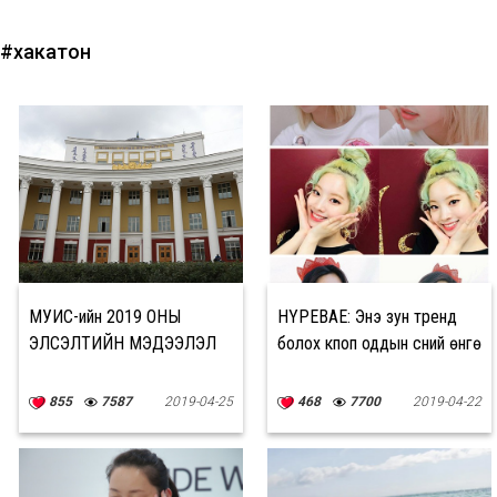
#хакатон
МУИС-ийн 2019 ОНЫ
HYPEBAE: Энэ зун тренд
ЭЛСЭЛТИЙН МЭДЭЭЛЭЛ
болох кпоп оддын үсний өнгө
855
7587
2019-04-25
468
7700
2019-04-22