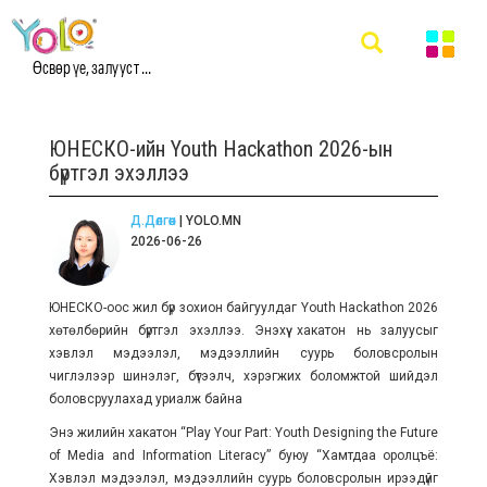
Өсвөр үе, залууст ...
ЮНЕСКО-ийн Youth Hackathon 2026-ын
бүртгэл эхэллээ
Д.Дөлгөөн
| YOLO.MN
2026-06-26
ЮНЕСКО-оос жил бүр зохион байгуулдаг Youth Hackathon 2026
хөтөлбөрийн бүртгэл эхэллээ. Энэхүү хакатон нь залуусыг
хэвлэл мэдээлэл, мэдээллийн суурь боловсролын
чиглэлээр шинэлэг, бүтээлч, хэрэгжих боломжтой шийдэл
боловсруулахад уриалж байна
Энэ жилийн хакатон “Play Your Part: Youth Designing the Future
of Media and Information Literacy” буюу “Хамтдаа оролцъё:
Хэвлэл мэдээлэл, мэдээллийн суурь боловсролын ирээдүйг