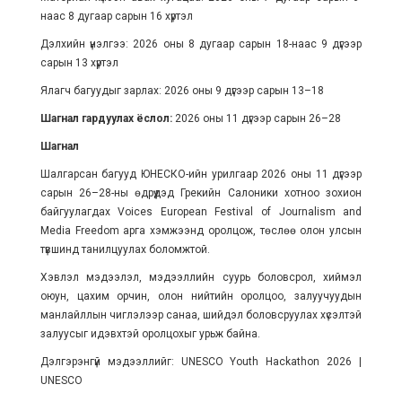
наас 8 дугаар сарын 16 хүртэл
Дэлхийн үнэлгээ: 2026 оны 8 дугаар сарын 18-наас 9 дүгээр
сарын 13 хүртэл
Ялагч багуудыг зарлах: 2026 оны 9 дүгээр сарын 13–18
Шагнал гардуулах ёслол:
2026 оны 11 дүгээр сарын 26–28
Шагнал
Шалгарсан багууд ЮНЕСКО-ийн урилгаар 2026 оны 11 дүгээр
сарын 26–28-ны өдрүүдэд Грекийн Салоники хотноо зохион
байгуулагдах Voices European Festival of Journalism and
Media Freedom арга хэмжээнд оролцож, төслөө олон улсын
түвшинд танилцуулах боломжтой.
Хэвлэл мэдээлэл, мэдээллийн суурь боловсрол, хиймэл
оюун, цахим орчин, олон нийтийн оролцоо, залуучуудын
манлайллын чиглэлээр санаа, шийдэл боловсруулах хүсэлтэй
залуусыг идэвхтэй оролцохыг урьж байна.
Дэлгэрэнгүй мэдээллийг: UNESCO Youth Hackathon 2026 |
UNESCO