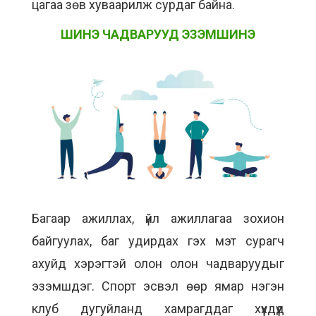
цагаа зөв хуваарилж сурдаг байна.
ШИНЭ ЧАДВАРУУД ЭЗЭМШИНЭ
Багаар ажиллах, үйл ажиллагаа зохион
байгуулах, баг удирдах гэх мэт сурагч
ахуйд хэрэгтэй олон олон чадваруудыг
эзэмшдэг. Спорт эсвэл өөр ямар нэгэн
клуб дугуйланд хамрагддаг хүүхдүүд