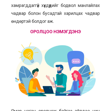
хамрагддаггүй хүүхдүүдийг бодвол манлайлах
чадвар болон бусадтай харилцах чадвар
өндөртэй болдог аж.
ОРОЛЦОО НЭМЭГДЭНЭ
Ямар нэгэн оролцож байгаа зүйлдээ чин