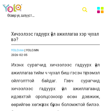
Өсвөр үе, залууст ...
Хичээлээс гадуурх үйл ажиллагаа хэр чухал
вэ?
YOLO.mn
| YOLO.MN
2026-02-05
Ихэнх сурагчид хичээлээс гадуурх үйл
ажиллагаа тийм ч чухал биш гэсэн түгээмэл
ойлголттой байдаг. Гэвч сурагчид
хичээлээс гадуурх үйл ажиллагаанд
идэвхтэй оролцсоноор өсөн дэвжиж,
өөрийгөө хөгжүүлэх бүрэн боломжтой билээ.