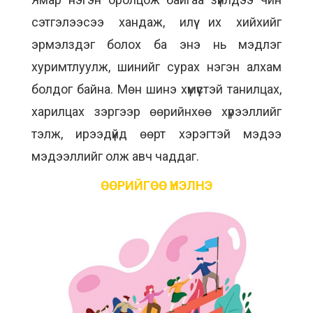
сэтгэлээсээ хандаж, илүү их хийхийг
эрмэлздэг болох ба энэ нь мэдлэг
хуримтлуулж, шинийг сурах нэгэн алхам
болдог байна. Мөн шинэ хүмүүстэй танилцах,
харилцах зэргээр өөрийнхөө хүрээллийг
тэлж, ирээдүйд өөрт хэрэгтэй мэдээ
мэдээллийг олж авч чаддаг.
ӨӨРИЙГӨӨ ҮНЭЛНЭ