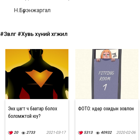
Н.Бүрэнжаргал
#Зөвлөгөө
#Хувь хүний хөгжил
Энх цагт ч баатар болох
ФОТО: Өндөр охидын зовлон
боломжтой юу?
20
2733
2021-03-17
5313
40932
2020-02-06