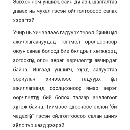
Зөвхөн ном уншиж, сайн дүн авч, шалгалтаа
давах нь чухал гэсэн ойлголтоосоо салах
хэрэгтэй.
Учир нь хичээлээс гадуурх төрөл бүрийн үйл
ажиллагаануудад тогтмол оролцсоноор
оюун санаа болоод бие бялдрыг хөгжүүлээд
зогсохгүй, олон эерэг өөрчлөлтүүд авчирдаг
байна. Ингээд уншигч, хүүхэд залуустаа
зориулан хичээлээс гадуурх үйл
ажиллагаанд оролцсоноор ямар эерэг
өөрчлөлтүүд бий болох талаар зөвлөгөөг
хүргэж байна. Тиймээс одооноос эхлэн "би
чадахгүй" гэсэн ойлголтоосоо салан шинэ
зүйлс туршаад үзээрэй.