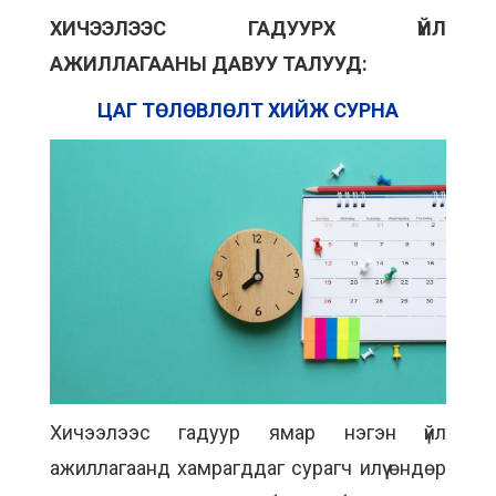
ХИЧЭЭЛЭЭС ГАДУУРХ ҮЙЛ
АЖИЛЛАГААНЫ ДАВУУ ТАЛУУД:
ЦАГ ТӨЛӨВЛӨЛТ ХИЙЖ СУРНА
Хичээлээс гадуур ямар нэгэн үйл
ажиллагаанд хамрагддаг сурагч илүү өндөр