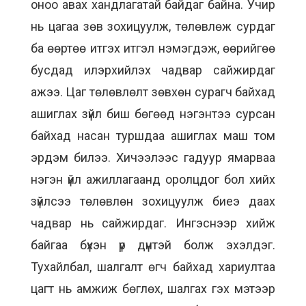
оноо авах хандлагатай байдаг байна. Учир
нь цагаа зөв зохицуулж, төлөвлөж сурдаг
ба өөртөө итгэх итгэл нэмэгдэж, өөрийгөө
бусдад илэрхийлэх чадвар сайжирдаг
ажээ. Цаг төлөвлөлт зөвхөн сурагч байхад
ашиглах зүйл биш бөгөөд нэгэнтээ сурсан
байхад насан туршдаа ашиглах маш том
эрдэм билээ. Хичээлээс гадуур ямарваа
нэгэн үйл ажиллагаанд оролцдог бол хийх
зүйлсээ төлөвлөн зохицуулж биеэ даах
чадвар нь сайжирдаг. Ингэснээр хийж
байгаа бүхэн үр дүнтэй болж эхэлдэг.
Тухайлбал, шалгалт өгч байхад хариултаа
цагт нь амжиж бөглөх, шалгах гэх мэтээр