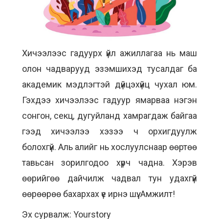
Хичээлээс гадуурх үйл ажиллагаа нь маш
олон чадварууд эзэмшихэд тусалдаг ба
академик мэдлэгтэй дүйцэхүйц чухал юм.
Гэхдээ хичээлээс гадуур ямарваа нэгэн
сонгон, секц, дугуйланд хамрагдаж байгаа
гээд хичээлээ хэзээ ч орхигдуулж
болохгүй. Аль алийг нь хослуулснаар өөртөө
тавьсан зорилгодоо хүрч чадна. Хэрэв
өөрийгөө дайчилж чадвал тун удахгүй
өөрөөрөө бахархах үе ирнэ шүү. Амжилт!
Эх сурвалж: Yourstory