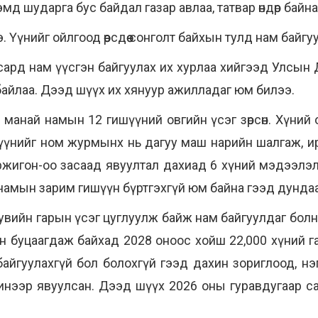
мд шударга бус байдал газар авлаа, татвар өндөр байн
 Үүнийг ойлгоод өөрсдөө сонголт байхын тулд нам байг
сард нам үүсгэн байгуулах их хурлаа хийгээд Улсын
 л байлаа. Дээд шүүх их хянуур ажилладаг юм билээ.
манай намын 12 гишүүний овгийн үсэг зөрсөн. Хүний 
х үүнийг ном журмынх нь дагуу маш нарийн шалгаж, и
жигон-оо засаад явуултал дахиад 6 хүний мэдээлэл 
нд намын зарим гишүүн бүртгэхгүй юм байна гээд дунда
увийн гарын үсэг цуглуулж байж нам байгуулдаг бол
н буцаагдаж байхад 2028 оноос хойш 22,000 хүний г
айгуулахгүй бол болохгүй гээд дахин зориглоод, нэг
инээр явуулсан. Дээд шүүх 2026 оны гуравдугаар с