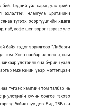
бий. Тэдний үйл хэрэг, улс төрийн
 л эхлэлтэй. Ялангуяа Британийн
аа түгээх, эсэргүүцлийн хөдөлгөөн
р, паб, кофе шоп зэрэг газраас улс
тай байя гэдэг зорилгоор “Либерти
даг юм. Хоёр салбар нээсэн ч, оны
анайхаар улстөрийн янз бүрийн үзэл
й арга хэмжээний үеэр мэтгэлцээн
наа түгээх хамгийн том талбар нь
өөр улстөрийн хүчин сонгоё гэхээр
 гараад байна шүү дээ. Бид ТББ-ын