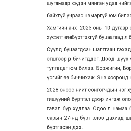
шугамаар хэдэн мянган удаа нийгэ
байхгүй учраас нэмэргүй юм билээ.
Хамгийн анх 2023 оны 10 дугаар 
хүсэлт өглөө. Бүртгэхгүй буцаагаад
Сүүлд буцаагдсан шалтгаан гэхэд 
эгшгээр өөр бичигддэг. Дээд шүү
тулгадаг юм билээ. Боржигин, Бор
үсгийг өөрөөр биччихэж. Энэ хооро
2028 оноос нийт сонгогчдын нэг х
гишүүний бүртгэл дээр ингэж оло
гэвэл бүр худлаа. Одоо л намаа б
сарын 27-нд бүртгэлээ дахиад ш
бүртгэсэн дээ.