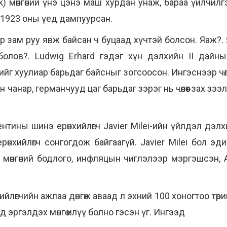
) мөнгөний үнэ цэнэ маш хурдан унаж, бараа үйлчилг
921-1923 оны үед дампуурсан.
р зам руу явж байсан ч буцаад хүчтэй болсон. Яаж?. 
болов?. Ludwig Erhard гэдэг хүн дэлхийн II дайн
г хуулиар барьдаг байсныг зогсоосон. Ингэснээр чөлөөт
чанар, германчууд цаг барьдаг зэрэг нь чөлөөт зах зээл
тины шинэ ерөнхийлөгч Javier Milei-ийн үйлдэл дэлхий
рөнхийлөгч сонгогдож байгаагүй. Javier Milei бол эд
 мөнгөний бодлого, инфляцын чиглэлээр мэргэшсэн, 
йлөгчийн ажлаа дөнгөж аваад л эхний 100 хоногтоо төр
 эргэлдэх мөнгө илүү болно гэсэн үг. Ингээд