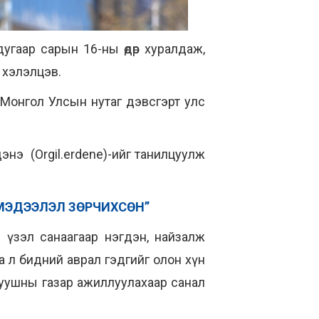
гаар сарын 16-ны өдөр хуралдаж,
 хэлэлцэв.
 Монгол Улсын нутаг дэвсгэрт улс
энэ (Orgil.erdene)-ийг танилцуулж
 МЭДЭЭЛЭЛ ЗӨРЧИХСӨН”
 үзэл санаагаар нэгдэн, найзалж
анаа л бидний аврал гэдгийг олон хүн
 уушны газар ажиллуулахаар санал