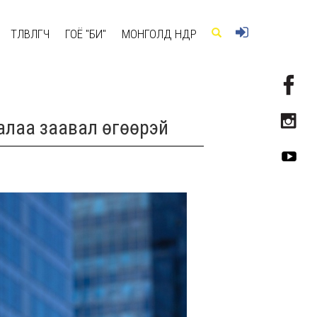
ТӨЛӨВЛӨГЧ
ГОЁ "БИ"
МОНГОЛД ӨНӨӨДӨР
налаа заавал өгөөрэй