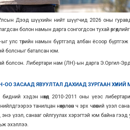
 Улсын Дээд шүүхийн нийт шүүгчид 2026 оны гуравду
лагдсан болон намын дарга сонгогдсон тухай өргөдлийг
ыг улс төрийн намын бүртгэлд албан ёсоор бүртгэж
тэй болсныг баталсан юм.
ай болсон. Либертари нам (ЛН)-ын дарга Э.Оргил-Эрд
-ОО ЗАСААД ЯВУУЛТАЛ ДАХИАД ЗУРГААН ХҮНИЙ
 бидний хэдэн нөхөд 2010-2011 оны үеэс либертари
 нийлдгээрээ танилцан нөхөрлөсөн ч эрх чөлөөний үзэл с
 энэ үзэл, санааг ойлгуулах хэрэгтэй юм байна гээд
ьж эхэллээ.