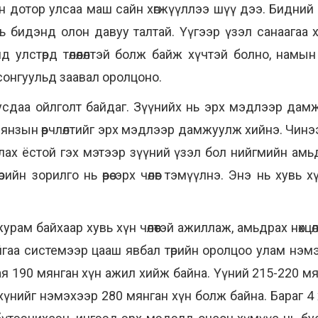
йн дотор улсаа маш сайн хөгжүүллээ шүү дээ. Бидний 
ль бидэнд олон давуу талтай. Үүгээр үзэл санаагаа
д улстөрд төлөөлөлтэй болж байж хүчтэй болно, нам
сонгуульд заавал оролцоно.
р тусдаа ойлголт байдаг. Зүүнийх нь эрх мэдлээр д
 янзын өөрчлөлтийг эрх мэдлээр дамжуулж хийнэ. Чинэ
улах ёстой гэх мэтээр зүүний үзэл бол нийгмийн ам
н зорилго нь өөрөө эрх чөлөөг тэмүүлнэ. Энэ нь хувь хүн 
урам байхаар хувь хүн чөлөөтэй ажиллаж, амьдрах нөхц
йгаа системээр цааш явбал төрийн оролцоо улам нэм
я 190 мянган хүн ажил хийж байна. Үүний 215-220 мянг
хүнийг нэмэхээр 280 мянган хүн болж байна. Бараг 4 