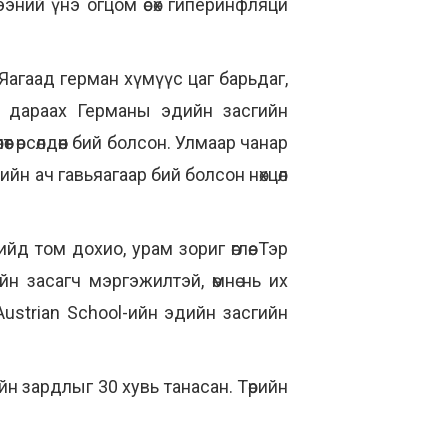
ээний үнэ огцом өсөх гиперинфляци
Яагаад герман хүмүүс цаг барьдаг,
ы дараах Германы эдийн засгийн
 өрсөлдөөн бий болсон. Улмаар чанар
ийн ач гавьяагаар бий болсон нөхцөл
д том дохио, урам зориг өглөө. Тэр
ийн засагч мэргэжилтэй, өмнө нь их
Austrian School-ийн эдийн засгийн
ийн зардлыг 30 хувь танасан. Төрийн