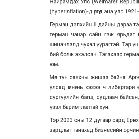
Найрамдах Улс (Weimarer Republik
(hyperinflation)-д өртөөд энэ улс 1
Герман дэлхийн II дайны дараа тэ
герман чанар сайн гэж ярьдаг 
шинэчлэлд чухал үүрэгтэй. Тэр үний
бий болж эхэлсэн. Тэгэхээр герман 
юм.
Мөн тун саяхны жишээ байна. Арген
улсад өмнө нь хэзээ ч либертари е
сургуулийн багш, судлаач байсан,
үзэл баримтлалтай хүн.
Тэр 2023 оны 12 дугаар сард Ерөнхи
зардлыг танахад бизнесийн орчинд