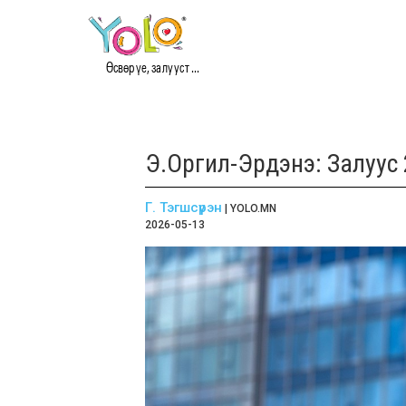
Өсвөр үе, залууст ...
Э.Оргил-Эрдэнэ: Залуус 
Г. Тэгшсүрэн
| YOLO.MN
2026-05-13