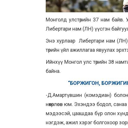
Монголд улстөрийн 37 нам байв.
Либертари нам (ЛН) үүсгэн байгуу
Энэ хурлаар Либертари нам (ЛН)-
төрийн үйл ажиллагаа явуулах эрх
Ийнхүү Монгол улс төрийн 38 намт
байна.
“БОРЖИГОН, БОРЖИГИН
-Д.Амартүвшин (комэдиан) болон
нөхөрлөсөн юм. Эхэндээ бодол, санаа
мэдээсэй, цаашдаа бүр олон хүнд
нэгдэж, ажил хэрэг болгохоор зор