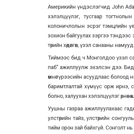
Америкийн үндэслэгчид John Adams
хэлэлцүүлэг, тусгаар тогтнолын
колоничлолын эсрэг тэмцлийн үед 
зохион байгуулах зэргээ тэндээс э
төрийн хөдөлгөөн, үзэл санааны намууд
Тиймээс бид ч Монголдоо үзэл сан
паб” ажиллуулж эхэлсэн дээ. Бид 
өмнө түрээсийн асуудлаас болоод н
баримтлалтай хүмүүс орж ирнэ, с
болно, халуухан хэлэлцүүлэг өрнөнө 
Уушны газраа ажиллуулахаас гадн
улстөрийн тайз, улстөрийн сонгуу
тийм орон зай байхгүй. Сонголт н