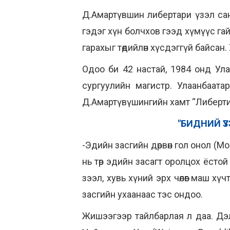
Д.Амартүвшин либертари үзэл сан
гэдэг хүн болчхов гээд хүмүүс га
гарахыг төдийлөн хүсдэггүй байсан
Одоо би 42 настай, 1984 онд Ула
сургуулийн магистр. Улаанбаата
Д.Амартүвүшингийн хамт “Либерти
"БИДНИЙ Ү
-Эдийн засгийн дөрвөн гол онол (Mo
нь төр эдийн засагт оролцох ёстой
зээл, хувь хүний эрх чөлөөг маш х
засгийн ухаанаас тэс ондоо.
Жишээгээр тайлбарлая л даа. Дэл