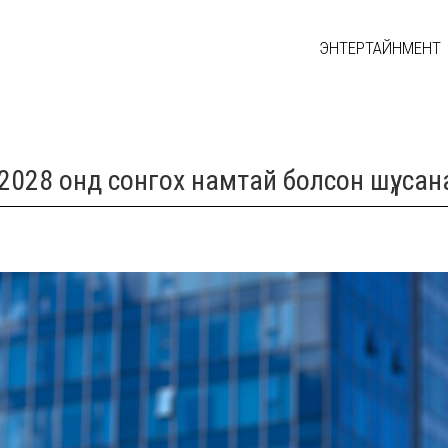
ЭНТЕРТАЙНМЕНТ
2028 онд сонгох намтай болсон шүү, са