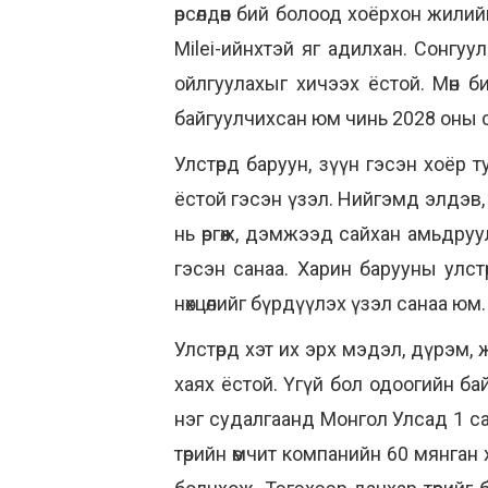
өрсөлдөөн бий болоод хоёрхон жили
Milei-ийнхтэй яг адилхан. Сонгуу
ойлгуулахыг хичээх ёстой. Мөн би
байгуулчихсан юм чинь 2028 оны 
Улстөрд баруун, зүүн гэсэн хоё
ёстой гэсэн үзэл. Нийгэмд элдэв,
нь өргөж, дэмжээд сайхан амьдру
гэсэн санаа. Харин барууны улстөрий
нөхцөлийг бүрдүүлэх үзэл санаа юм.
Улстөрд хэт их эрх мэдэл, дүрэм, ж
хаях ёстой. Үгүй бол одоогийн ба
нэг судалгаанд Монгол Улсад 1 са
төрийн өмчит компанийн 60 мянган 