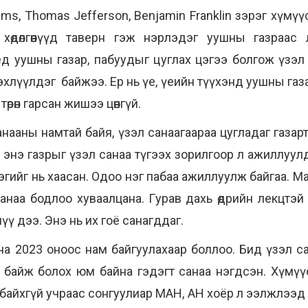
, Thomas Jefferson, Benjamin Franklin зэрэг хүмүүс 
 хөдөлгөөнүүд таверн гэж нэрлэдэг уушны газраас
уушны газар, пабуудыг цуглах цэгээ болгож үзэл сан
хлүүлдэг байжээ. Ер нь үе, үеийн түүхэнд уушны газа
 төрөн гарсан жишээ цөөнгүй.
ааны намтай байя, үзэл санаагаараа цугладаг газар
энэ газрыг үзэл санаа түгээх зорилгоор л ажиллуул
эгийг нь хаасан. Одоо нэг пабаа ажиллуулж байгаа. М
анаа бодлоо хуваалцана. Гурав дахь өдрийн лекцтэ
шүү дээ. Энэ нь их гоё санагддаг.
а 2023 оноос нам байгуулахаар боллоо. Бид үзэл са
ль байж болох юм байна гэдэгт санаа нэгдсэн. Хүмүүс 
ь байхгүй учраас сонгуулиар МАН, АН хоёр л ээлжлээд