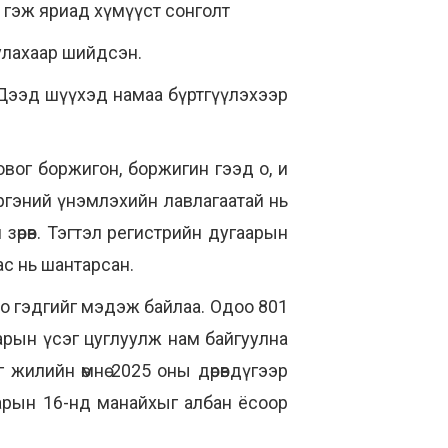
а гэж яриад хүмүүст сонголт
уулахаар шийдсэн.
 Дээд шүүхэд намаа бүртгүүлэхээр
овог боржигон, боржигин гээд о, и
ргэний үнэмлэхийн лавлагаатай нь
зөрөв. Тэгтэл регистрийн дугаарын
ас нь шантарсан.
но гэдгийг мэдэж байлаа. Одоо 801
арын үсэг цуглуулж нам байгуулна
 жилийн өмнө 2025 оны дөрөвдүгээр
арын 16-нд манайхыг албан ёсоор