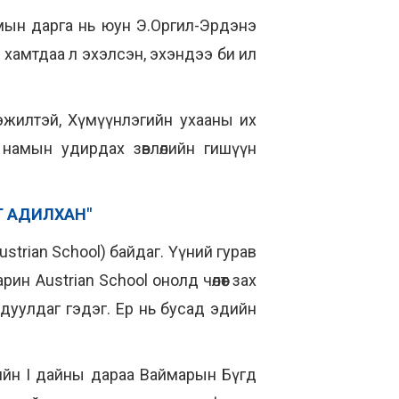
амын дарга нь юун Э.Оргил-Эрдэнэ
 хамтдаа л эхэлсэн, эхэндээ би ил
гэжилтэй, Хүмүүнлэгийн ухааны их
 намын удирдах зөвлөлийн гишүүн
Г АДИЛХАН"
ustrian School) байдаг. Үүний гурав
н Austrian School онолд чөлөөт зах
уудуулдаг гэдэг. Ер нь бусад эдийн
хийн I дайны дараа Ваймарын Бүгд