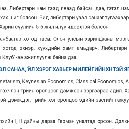
аа, Либертари нам гээд яваад байсан даа, гэтэл н
йхах шиг болсон. Бид либертари үзэл санааг түгээхээр
. Харин сүүлийн 5-6 жил илүү идэвхтэй болсон.
анбаатар хотод төрсөн. Олон улсын харилцааны мэр
р хотод эхнэр, хүүхдийн хамт амьдарч, Либертари
 Клуб”-ээ ажиллуулж байна даа.
ЗЭЛ САНАА, ҮЙЛ ХЭРЭГ ХАВЬЕР МИЛЕЙГИЙНХНТЭЙ Я
netarism, Keynesian Economics, Classical Economics, A
 гэхчлэн төрийн оролцоог дэмжсэн зэргээрээ адил. Хари
үчтэй дэмждэг, төрийн хэт оролцоо эдийн засгийг гаж
хийн I, II дайны дараа Герман уналтад орсон. Дэл