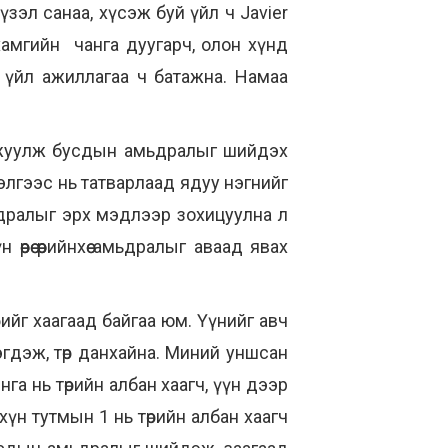
үзэл санаа, хүсэж буй үйл ч Javier
 хамгийн чанга дуугарч, олон хүнд
ын үйл ажиллагаа ч батажна. Намаа
амжуулж бусдын амьдралыг шийдэх
элгээс нь татварлаад ядуу нэгнийг
ьдралыг эрх мэдлээр зохицуулна л
өөрөө өөрийнхөө амьдралыг аваад явах
өлийг хаагаад байгаа юм. Үүнийг авч
эгдэж, төр данхайна. Миний уншсан
а нь төрийн албан хаагч, үүн дээр
хүн тутмын 1 нь төрийн албан хаагч