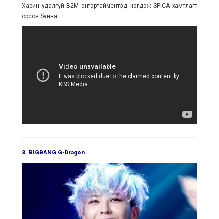
Харин удалгүй B2M энтэртайментэд нэгдэж SPICA хамтлагт
орсон байна.
3. BIGBANG G-Dragon