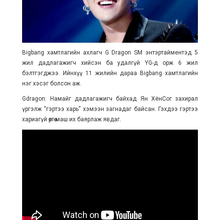
Bigbang хамтлагийн ахлагч G Dragon SM энтэртайментэд 5
жил дадлагажигч хийсэн ба удалгүй YG-д орж 6 жил
бэлтгэгджээ. Ийнхүү 11 жилийн дараа Bigbang хамтлагийн
нэг хэсэг болсон аж.
Gdragon: Намайг дадлагажигч байхад Ян ХёнСог захирал
үргэлж “гэртээ харь” хэмээн загнадаг байсан. Гэхдээ гэртээ
хариагүй өөртөө маш их баярлаж явдаг.