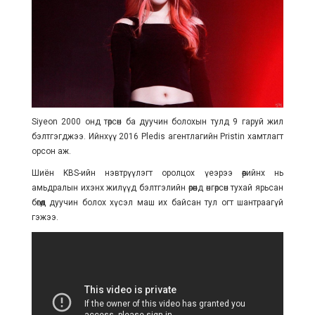
Siyeon 2000 онд төрсөн ба дуучин болохын тулд 9 гаруй жил
бэлтгэгджээ. Ийнхүү 2016 Pledis агентлагийн Pristin хамтлагт
орсон аж.
Шиён KBS-ийн нэвтрүүлэгт оролцох үеэрээ өөрийнх нь
амьдралын ихэнх жилүүд бэлтгэлийн өрөөнд өнгөрсөн тухай ярьсан
бөгөөд дуучин болох хүсэл маш их байсан тул огт шантраагүй
гэжээ.