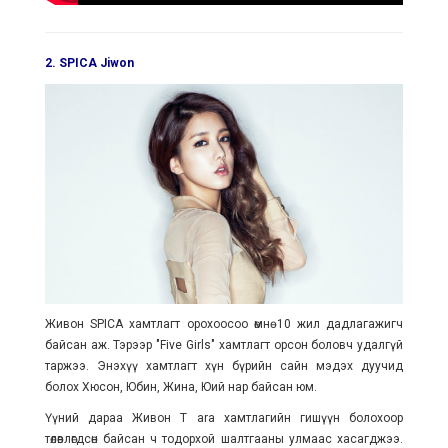
2. SPICA Jiwon
Живон SPICA хамтлагт орохоосоо өмнө 10 жил дадлагажигч
байсан аж. Тэрээр "Five Girls" хамтлагт орсон боловч удалгүй
таржээ. Энэхүү хамтлагт хүн бүрийн сайн мэдэх дуучид
болох Хюсон, Юбин, Жина, Юий нар байсан юм.
Үүний дараа Живон T ara хамтлагийн гишүүн болохоор
төлөвлөгдсөн байсан ч тодорхой шалтгааны улмаас хасагджээ.