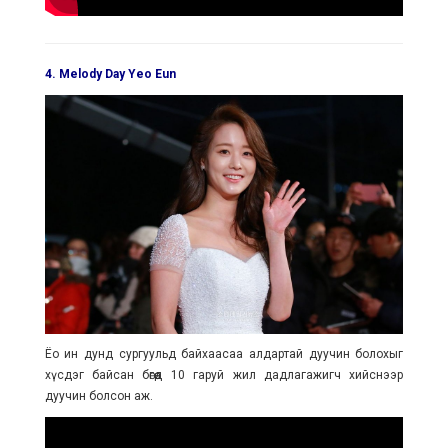
4. Melody Day Yeo Eun
Ёо ин дунд сургуульд байхаасаа алдартай дуучин болохыг
хүсдэг байсан бөгөөд 10 гаруй жил дадлагажигч хийснээр
дуучин болсон аж.