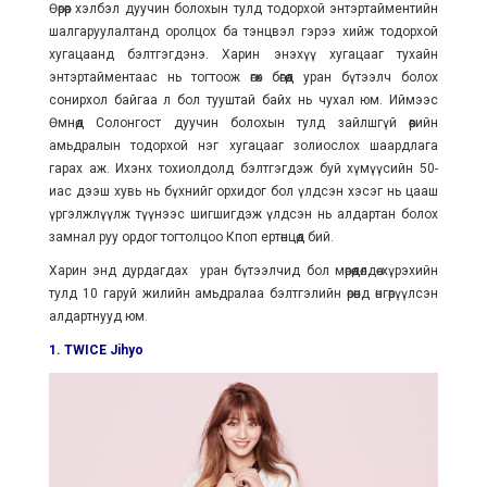
Өөрөөр хэлбэл дуучин болохын тулд тодорхой энтэртайментийн
шалгаруулалтанд оролцох ба тэнцвэл гэрээ хийж тодорхой
хугацаанд бэлтгэгдэнэ. Харин энэхүү хугацааг тухайн
энтэртайментаас нь тогтоож өгөх бөгөөд уран бүтээлч болох
сонирхол байгаа л бол тууштай байх нь чухал юм. Иймээс
Өмнөд Солонгост дуучин болохын тулд зайлшгүй өөрийн
амьдралын тодорхой нэг хугацааг золиослох шаардлага
гарах аж. Ихэнх тохиолдолд бэлтгэгдэж буй хүмүүсийн 50-
иас дээш хувь нь бүхнийг орхидог бол үлдсэн хэсэг нь цааш
үргэлжлүүлж түүнээс шигшигдэж үлдсэн нь алдартан болох
замнал руу ордог тогтолцоо Кпоп ертөнцөд бий.
Харин энд дурдагдах уран бүтээлчид бол мөрөөдөлдөө хүрэхийн
тулд 10 гаруй жилийн амьдралаа бэлтгэлийн өрөөнд өнгөрүүлсэн
алдартнууд юм.
1. TWICE Jihyo