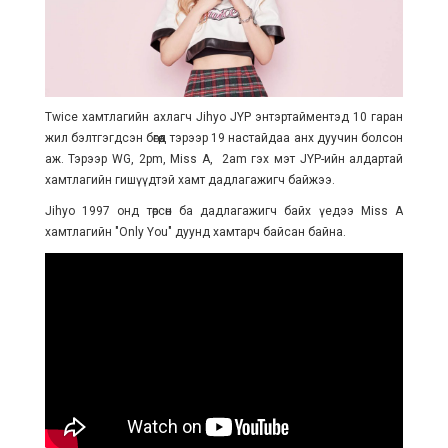
Twice хамтлагийн ахлагч Jihyo JYP энтэртайментэд 10 гаран
жил бэлтгэгдсэн бөгөөд тэрээр 19 настайдаа анх дуучин болсон
аж. Тэрээр WG, 2pm, Miss A, 2am гэх мэт JYP-ийн алдартай
хамтлагийн гишүүдтэй хамт дадлагажигч байжээ.
Jihyo 1997 онд төрсөн ба дадлагажигч байх үедээ Miss A
хамтлагийн "Only You" дуунд хамтарч байсан байна.