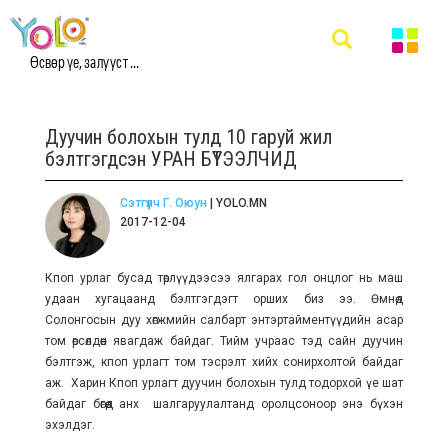
Өсвөр үе, залууст ...
Дуучин болохын тулд 10 гаруй жил
бэлтгэгдсэн УРАН БҮТЭЭЛЧИД
Сэтгүүлч Г. Оюун
| YOLO.MN
2017-12-04
Кпоп урлаг бусад төрлүүдээсээ ялгарах гол онцлог нь маш
удаан хугацаанд бэлтгэгдэгт орших биз ээ. Өмнөд
Солонгосын дуу хөгжмийн салбарт энтэртайментүүдийн асар
том өрсөлдөөн явагдаж байдаг. Тийм учраас тэд сайн дуучин
бэлтгэж, кпоп урлагт том тэсрэлт хийх сонирхолтой байдаг
аж. Харин Кпоп урлагт дуучин болохын тулд тодорхой үе шат
байдаг бөгөөд анх шалгаруулалтанд оролцсоноор энэ бүхэн
эхэлдэг.