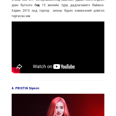
уран бүтээлч бөгөөд 15 жилийн турш дадлагажигч байжээ.
Харин 2015 онд тэрээр анхны бүрэн хэмжээний цомгоо
гаргасан юм.
6. PRISTIN Siyeon