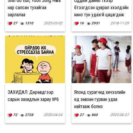
Shin Go Eun, Yoon Jong Hwa
Оддын дайны түүхээр
нар салсан тухайгаа
бүтээгдсэн цуврал хүүхэлдэйн
зарлалаа
кино тун удахгүй цацагдаж
эхэлнэ
27
1310
2025-05-02
16
2931
2018-11-29
ЗАХИДАЛ: Дөрөвдүгээр
Японд сурагчид хичээлийн
сарын захидлын хариу №6
үед зөвхөн гурван удаа
найтааж болно
72
2728
2020-04-24
27
860
2025-06-27