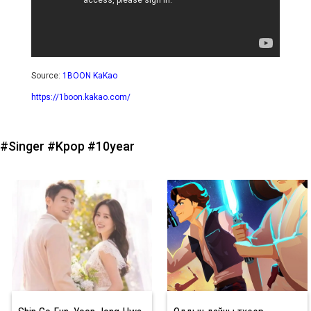
Source:
1BOON KaKao
https://1boon.kakao.com/
#Singer
#Kpop
#10year