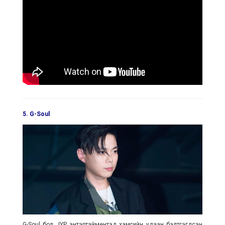
5. G-Soul
G-Soul бол JYP энтэртайментэд хамгийн удаан бэлтгэгдсэн