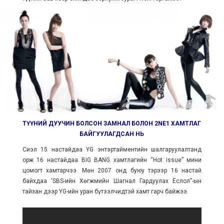
ТҮҮНИЙ ДУУЧИН БОЛСОН ЗАМНАЛ БОЛОН 2NE1 ХАМТЛАГ
БАЙГУУЛАГДСАН НЬ
Сиэл 15 настайдаа YG энтэртайментийн шалгаруулалтанд
орж 16 настайдаа BIG BANG хамтлагийн “Hot issue” мини
цомогт хамтарчээ. Мөн 2007 онд буюу тэрээр 16 настай
байхдаа ‘SBS-ийн Хөгжмийн Шагнал Гардуулах Ёслол”-ын
тайзан дээр YG-ийн уран бүтээлчидтэй хамт гарч байжээ.