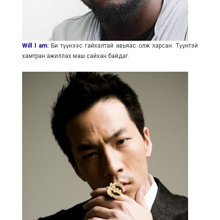
Will I am:
Би түүнээс гайхалтай авьяас олж харсан. Түүнтэй
хамтран ажиллах маш сайхан байдаг.