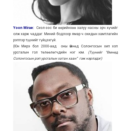
Yoon Mirae
:
Сиэл-ээс би өөрийнхөө залуу насны эрч хүчийг
олж харж чаддаг. Миний бодлоор ямар ч охидын хамтлагийн
рэппэр түүнийг гүйцэхгүй.
(Юн Мирэ бол 2000-аад оны Өмнөд Солонгосын хип хоп
урсгалын гол төлөөлөгчдийн нэг юм.
(Түүнийг “Өмнөд
Солонгосын рэп урсгалын хатан хаан” гэж нэрлэдэг)