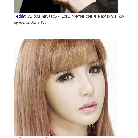
Teddy:
CL бол авъяасын цогц. Үүнтэй хэн ч маргахгүй.
(Эх
сурвалж: 2ne1 TV)