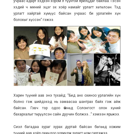
учраас өдөрт хэдхэн хором л түүнтэй ярилцдаг байлаа. Гэсэн
хэдий ч миний эцэг эх хоёр намайг урлагт хөтөлсөн. Тэд
урлагт хайртай хүмүүс байсан учраас би урлагийн хүн
болохыг хүссэн” гэжээ.
Харин түүний аав энэ тухайд: “Бид анх охиноо урлагийн хүн
болно гэж шийдэхэд нь замаасаа шантрах байх гэж айж
байсан. Гэвч тэр одоо Өмнөд Солонгост олон хүний
бахархалыг төрүүлсэн сайн дуучин болжээ...” хэмээн ярьжээ.
Сиэл багадаа зураг зурах дуртай байсан бөгөөд хожим
түүний аав хоёр охиндоо зориулж зурагт ном гаргажээ.