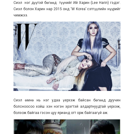
Сиэл нэг дүүтэй бөгөөд түүнийг Ий Харин (Lee Harin) гэдэг.
Сиэл болон Харин нар 2015 онд ‘W Korea’ сэтгүүлийн нүүрийг
чимжээ.
Сиэл өмнө нь нэг удаа үерхэж байсан бөгөөд дуучин
болсноосоо хойш хэн нэгэн эрэгтэй алдартнуудтай үерхэж,
болзож байгаа гэсэн цуу ярианд огт орж байгаагүй аж.