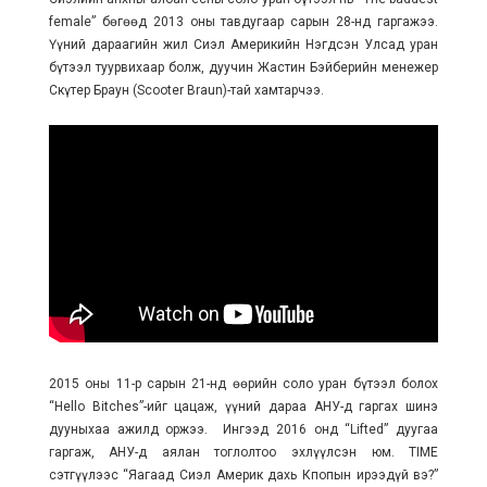
female” бөгөөд 2013 оны тавдугаар сарын 28-нд гаргажээ.
Үүний дараагийн жил Сиэл Америкийн Нэгдсэн Улсад уран
бүтээл туурвихаар болж, дуучин Жастин Бэйберийн менежер
Скүтер Браун (Scooter Braun)-тай хамтарчээ.
2015 оны 11-р сарын 21-нд өөрийн соло уран бүтээл болох
“Hello Bitches”-ийг цацаж, үүний дараа АНУ-д гаргах шинэ
дууныхаа ажилд оржээ. Ингээд 2016 онд “Lifted” дуугаа
гаргаж, АНУ-д аялан тоглолтоо эхлүүлсэн юм. TIME
сэтгүүлээс “Яагаад Сиэл Америк дахь Кпопын ирээдүй вэ?”