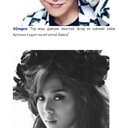
GDragon:
‘Тэр маш дайчин эмэгтэй. Асар их зүйлийг хийж
бүтээнэ гэдэгт нь итгэлтэй байна”