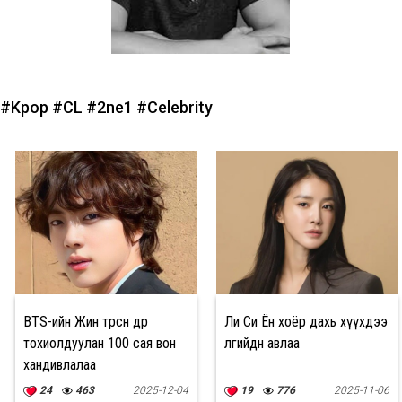
#Kpop
#CL
#2ne1
#Celebrity
BTS-ийн Жин төрсөн өдрөө
Ли Си Ён хоёр дахь хүүхдээ
тохиолдуулан 100 сая вон
өлгийдөн авлаа
хандивлалаа
24
463
2025-12-04
19
776
2025-11-06