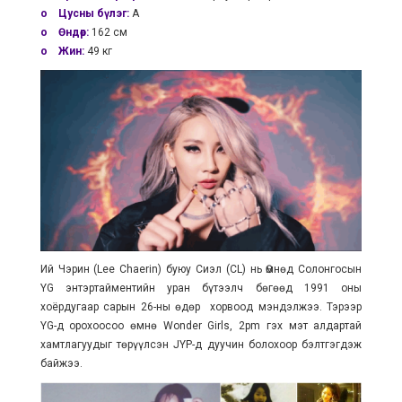
o Цусны бүлэг:
A
o Өндөр:
162 cм
o Жин:
49 кг
Ий Чэрин (Lee Chaerin) буюу Сиэл (CL) нь Өмнөд Солонгосын
YG энтэртайментийн уран бүтээлч бөгөөд 1991 оны
хоёрдугаар сарын 26-ны өдөр хорвоод мэндэлжээ. Тэрээр
YG-д орохоосоо өмнө Wonder Girls, 2pm гэх мэт алдартай
хамтлагуудыг төрүүлсэн JYP-д дуучин болохоор бэлтгэгдэж
байжээ.