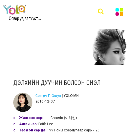
Өсвөр үе, залууст ...
ДЭЛХИЙН ДУУЧИН БОЛСОН СИЭЛ
Сэтгүүлч Г. Оюун
| YOLO.MN
2016-12-07
o Жинхэнэ нэр:
Lee Chaerin (이채린)
o Англи нэр:
Faith Lee
o Төрсөн он сар өдөр:
1991 оны хоёрдугаар сарын 26