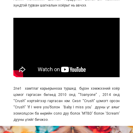
хүндтэй гурван шагналын хоёрыг нь авчээ.
2ne1 хамтлаг карьерынхаа туршид бүрэн хэмжээний хоёр
цомог гаргасан бөгөөд 2010 онд “Toanyone” , 2014 онд
“Crush” нэртэйгээр гаргасан юм. Сиэл “Crush” цомогт орсон
“Crush” ‘If I were you’болон ‘Baby I miss you’ дууны үг аяыг
зохиолцсон ба өөрийн соло дуу болох ‘MTBD’ болон ‘Scream’
дууны үгийг бичжээ.