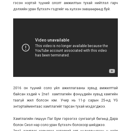
гэсэн нэртэй түүний ололт амжилтын тухай нийтлэл гарч
дэлхийн уран бүтээлч гэдгийг нь хүлээн зөвшөөрөөд буй.
2016 он түүний соло үйл ажиллагааны хувьд амжилттай
байсан хэдий ч 2ne1 хамтлагийн фэнүүдийн хувьд хамгийн
таагүй жил болсон юм. Учир нь 11-р сарын 25-нд YG
энтэртайментаас хамтлагийг тарсан тухай мэдэгджээ.
Хамтлагийн гишүүн Паг Бум гэрээгээ сунгаагүй бөгөөд Дара
болон Сиэл нар соло уран бүтээлч болохоор шийджээ.