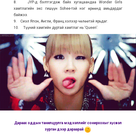
8. JYP-д бэлтгэгдэж байх хугацаандаа Wonder Girls
хамтлагийн экс гишүүн Sohee-тэй нэг өрөөнд амьдардаг
байжээ.
9. Сиэл Япон, Англи, Франц хэлээр чөлөөтэй ярьдаг.
10. Түүний хамгийн дуртай хамтлаг нь ‘Queen’.
Дараах оддын танилцуулга мэдээллийг сонирхохыг хүсвэл
зурган дээр дараарай