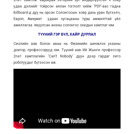
2ne1 хамтлаг карьераа хэтэрхий эрт өндөрлүүлсэн ч хоёр
удаа дэлхийг тойрсон аялан тоглолт хийж ‘PSY’-аас гадна
Billboard-д дуу нь орсон Солонгосын хоёр дахь уран бүтээлч,
Европ, Америкт удаан хугацааны турш амжилттай үйл
ажиллагаа явуулсан анхны солонгос охидын хамтлаг юм.
ТҮҮНИЙ ГЭР БҮЛ, ХАЙР ДУРЛАЛ
Сиэлийн аав болон өвөө нь Физикийн шинжлэх ухааны
доктор, профессорууд юм. Түүний аав Ий Жынги профессор
2ne1 хамтлагийн ‘Can’t Nobody’ дуун дээр гардаг лего
роботуудыг бүтээсэн аж.