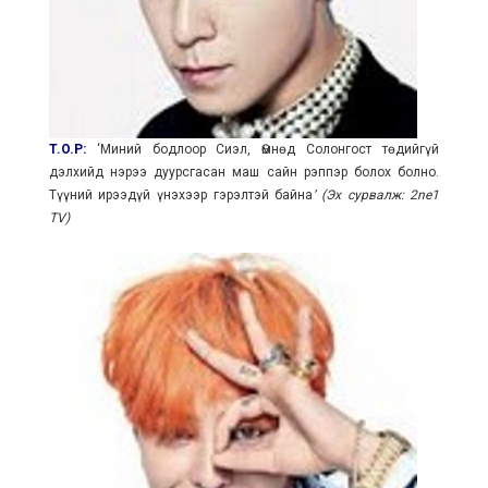
T.O.P:
‘Миний бодлоор Сиэл, Өмнөд Солонгост төдийгүй
дэлхийд нэрээ дуурсгасан маш сайн рэппэр болох болно.
Түүний ирээдүй үнэхээр гэрэлтэй байна
’ (Эх сурвалж: 2ne1
TV)