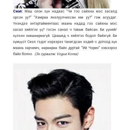
Сиэл:
Маш олон хүн надаас “Чи гоо сайхны мэс засалд
орсон уу?” “Хамраа янзлуулчихсан юм уу?” гэж асуудаг.
Үнэндээ энтэртайментаас маань надад гоо сайхны мэс
засал хийлгэх үү? гэсэн санал ч тавьж байсан. Би үүнийг
хүлээн зөвшөөрөөгүй. Цаашид ч хийлгэх бодол байхгүй. Би
хүмүүст Сиэл гэдэг нэрээрээ танигдсан хэдий ч дотоод хүн
маань зарчимч, өөрөөрөө байх дуртай “Ий Чэрин” хэвээрээ
байх болно.
(Эх сурвалж: Vogue Korea)