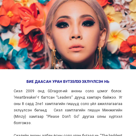
БИЕ ДААСАН УРАН БҮТЭЭЛЭЭ ЭХЛҮҮЛСЭН НЬ
Сиэл 2009 онд GDragon-ий анхны соло цомог болох
‘Heartbreaker’-т багтсан “Leaders” дуунд хамтарч байжээ. Уг
оны 8 сард 2ne1 хамтлагийн гишүүд соло үйл ажиллагаагаа
эхлүүлсэн бөгөөд Сиэл хамтлагийн гишүүн Минжигийн
(Minzy) хамтаар “Please Don’t Go” дуугаа олны хүртээл
болгожээ.
Сиэлийн анхны албан ёсны соло уран бүтээл нь “The baddest