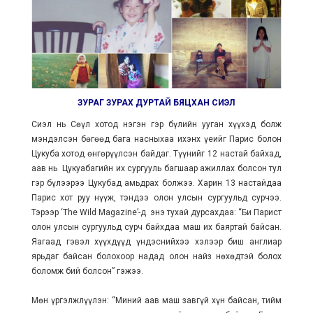
ЗУРАГ ЗУРАХ ДУРТАЙ БЯЦХАН СИЭЛ
Сиэл нь Сөүл хотод нэгэн гэр бүлийн ууган хүүхэд болж
мэндэлсэн бөгөөд бага насныхаа ихэнх үеийг Парис болон
Цукуба хотод өнгөрүүлсэн байдаг. Түүнийг 12 настай байхад,
аав нь Цукуабагийн их сургууль багшаар ажиллах болсон тул
гэр бүлээрээ Цукубад амьдрах болжээ. Харин 13 настайдаа
Парис хот руу нүүж, тэндээ олон улсын сургуульд сурчээ.
Тэрээр ‘The Wild Magazine’-д энэ тухай дурсахдаа: “Би Парист
олон улсын сургуульд сурч байхдаа маш их баяртай байсан.
Яагаад гэвэл хүүхдүүд үндэснийхээ хэлээр биш англиар
ярьдаг байсан болохоор надад олон найз нөхөдтэй болох
боломж бий болсон” гэжээ.
Мөн үргэлжлүүлэн: “Миний аав маш завгүй хүн байсан, тийм