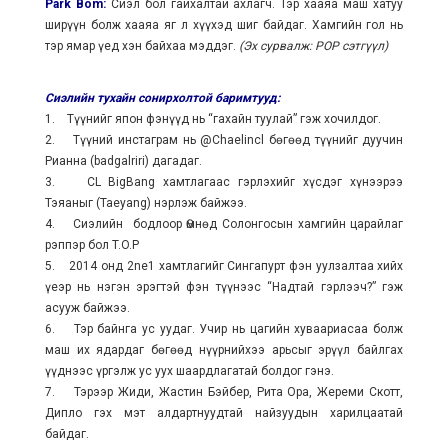
Park Bom:
Сиэл бол гайхалтай ахлагч. Тэр хааяа маш хатуу
ширүүн болж хааяа яг л хүүхэд шиг байдаг. Хамгийн гол нь
тэр ямар үед хэн байхаа мэддэг.
(Эх сурвалж: POP сэтгүүл)
Сиэлийн тухайн сонирхолтой баримтууд:
1. Түүнийг япон фэнүүд нь “гахайн туулай” гэж хочилдог.
2. Түүний инстаграм нь @Chaelincl бөгөөд түүнийг дуучин
Рианна (badgalriri) дагадаг.
3. CL BigBang хамтлагаас гэрлэхийг хүсдэг хүнээрээ
Тэяаныг (Taeyang) нэрлэж байжээ.
4. Сиэлийн бодлоор Өмнөд Солонгосын хамгийн царайлаг
рэппэр бол T.O.P
5. 2014 онд 2ne1 хамтлагийг Сингапурт фэн уулзалтаа хийх
үеэр нь нэгэн эрэгтэй фэн түүнээс “Надтай гэрлээч?” гэж
асууж байжээ.
6. Тэр байнга ус уудаг. Учир нь цагийн хуваариасаа болж
маш их ядардаг бөгөөд нүүрнийхээ арьсыг эрүүл байлгах
үүднээс үргэлж ус уух шаардлагатай болдог гэнэ.
7. Тэрээр Жиди, Жастин Бэйбер, Рита Ора, Жереми Скотт,
Дипло гэх мэт алдартнуудтай найзуудын харилцаатай
байдаг.