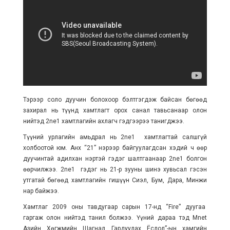
Тэрээр соло дуучин болохоор бэлтгэгдэж байсан бөгөөд
захирал нь түүнд хамтлагт орох санал тавьсанаар олон
нийтэд 2ne1 хамтлагийн ахлагч гэдгээрээ танигджээ.
Түүний урлагийн амьдрал нь 2ne1 хамтлагтай салшгүй
холбоотой юм. Анх “21” нэрээр байгуулагдсан хэдий ч өөр
дуучинтай адилхан нэртэй гэдэг шалтгаанаар 2ne1 болгон
өөрчилжээ. 2ne1 гэдэг нь 21-р зууны шинэ хувьсал гэсэн
утгатай бөгөөд хамтлагийн гишүүн Сиэл, Бум, Дара, Минжи
нар байжээ.
Хамтлаг 2009 оны тавдугаар сарын 17-нд “Fire” дуугаа
гаргаж олон нийтэд танил болжээ. Үүний дараа тэд Mnet
Азийн Хөгжмийн Шагнал Гардуулах Ёслол”-ын хамгийн