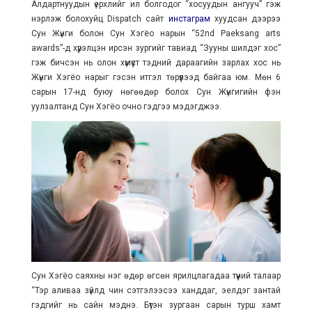
Алдартнуудын үерхлийг ил болгодог “хосуудын ангууч” гэж
нэрлэж болохуйц Dispatch сайт
инстаграм
хуудсан дээрээ
Сун Жүнги болон Сун Хэгёо нарын “52nd Paeksang arts
awards”-д хүрэлцэн ирсэн зургийг тавиад “Зууны шилдэг хос”
гэж бичсэн нь олон хүмүүст тэдний дараагийн зарлах хос нь
Жүнги Хэгёо нарыг гэсэн итгэл төрүүлээд байгаа юм. Мөн 6
сарын 17-нд буюу нөгөөдөр болох Сун Жүнгигийн фэн
уулзалтанд Сун Хэгёо очно гэдгээ мэдэгджээ.
Сун Хэгёо саяхны нэг өдөр өгсөн ярилцлагадаа түүний талаар
“Тэр аливаа зүйлд чин сэтгэлээсээ ханддаг, эелдэг зантай
гэдгийг нь caйн мэднэ. Бүтэн зургаан сарын турш хамт