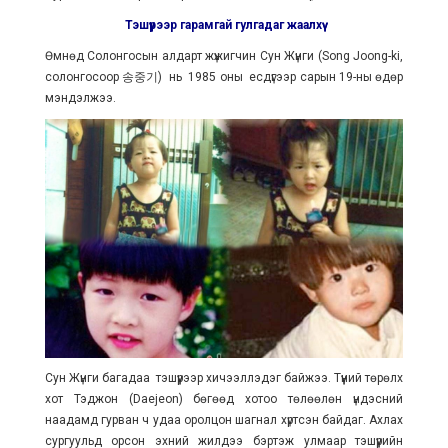
Тэшүүрээр гарамгай гулгадаг жаалхүү
Өмнөд Солонгосын алдарт жүжигчин Сун Жүнги (Song Joong-ki,
солонгосоор 송중기) нь 1985 оны есдүгээр сарын 19-ны өдөр
мэндэлжээ.
Сун Жүнги багадаа тэшүүрээр хичээллэдэг байжээ. Түүний төрөлх
хот Тэджон (Daejeon) бөгөөд хотоо төлөөлөн үндэсний
наадамд гурван ч удаа оролцон шагнал хүртсэн байдаг. Ахлах
сургуульд орсон эхний жилдээ бэртэж улмаар тэшүүрийн