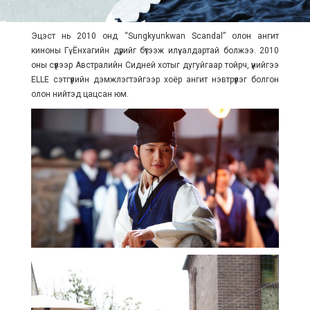
Эцэст нь 2010 онд “Sungkyunkwan Scandal” олон ангит
киноны Гү Ёнхагийн дүрийг бүтээж илүү алдартай болжээ. 2010
оны сүүлээр Австралийн Сидней хотыг дугуйгаар тойрч, үүнийгээ
ELLE сэтгүүлийн дэмжлэгтэйгээр хоёр ангит нэвтрүүлэг болгон
олон нийтэд цацсан юм.