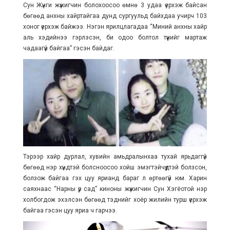
Сун Жүнги жүжигчин болохоосоо өмнө 3 удаа үерхэж байсан
бөгөөд анхны хайртайгаа дунд сургуульд байхдаа учирч 103
хоног үерхэж байжээ. Нэгэн ярилцлагадаа “Миний анхны хайр
аль хэдийнээ гэрлэсэн, би одоо болтол түүнийг мартаж
чадаагүй байгаа” гэсэн байдаг.
Тэрээр хайр дурлал, хувийн амьдралынхаа тухай ярьдаггүй
бөгөөд нэр хүндтэй болсноосоо хойш эмэгтэйчүүдтэй болзсон,
болзож байгаа гэх цуу ярианд бараг л өртөөгүй юм. Харин
саяхнаас “Нарны үр сад” киноны жүжигчин Сун Хэгёотой нэр
холбогдож эхэлсэн бөгөөд тэднийг хоёр жилийн турш үерхэж
байгаа гэсэн цуу яриа ч гарчээ.