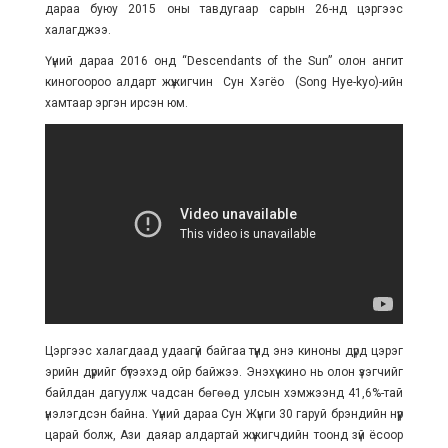
дараа буюу 2015 оны тавдугаар сарын 26-нд цэргээс
халагджээ.
Үүний дараа 2016 онд “Descendants of the Sun” олон ангит
киногоороо алдарт жүжигчин Сун Хэгёо (Song Hye-kyo)-ийн
хамтаар эргэн ирсэн юм.
Цэргээс халагдаад удаагүй байгаа түүнд энэ киноны дүрд цэрэг
эрийн дүрийг бүтээхэд ойр байжээ. Энэхүү кино нь олон үзэгчийг
байлдан дагуулж чадсан бөгөөд улсын хэмжээнд 41,6%-тай
үнэлэгдсэн байна. Үүний дараа Сун Жүнги 30 гаруй брэндийн нүүр
царай болж, Ази даяар алдартай жүжигчдийн тоонд зүй ёсоор