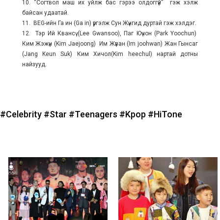
10. “Согтвол маш их уйлж бас гэрээ олдоггүй” гэж хэлж
байсан удаатай.
11. BEG-ийн Га ин (Ga in) үргэлж Сун Жүнгид дуртай гэж хэлдэг.
12. Тэр Ий Квансү (Lee Gwansoo), Паг Юүчон (Park Yoochun)
Ким Жэжүн (Kim Jaejoong) Им Жүван (Im joohwan) Жан Гынсаг
(Jang Keun Suk) Ким Хичол(Kim heechul) нартай дотны
найзууд.
#Celebrity
#Star
#Teenagers
#Kpop
#HiTone