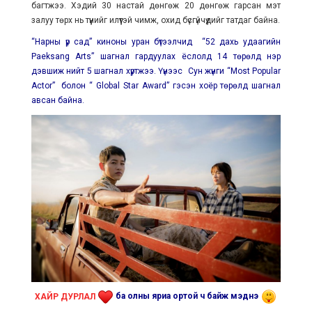
багтжээ. Хэдий 30 настай дөнгөж 20 дөнгөж гарсан мэт
залуу төрх нь түүнийг илүүтэй чимж, охид бүсгүйчүүдийг татдаг байна.
“Нарны үр сад” киноны уран бүтээлчид “52 дахь удаагийн
Paeksang Arts” шагнал гардуулах ёслолд 14 төрөлд нэр
дэвшиж нийт 5 шагнал хүртжээ. Үүнээс Сун жүнги “Most Popular
Actor” болон “ Global Star Award” гэсэн хоёр төрөлд шагнал
авсан байна.
ХАЙР ДУРЛАЛ
ба олны яриа ортой ч байж мэднэ