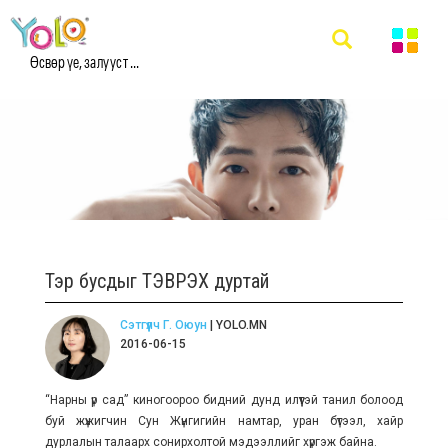
Өсвөр үе, залууст ...
Тэр бусдыг ТЭВРЭХ дуртай
Сэтгүүлч Г. Оюун
| YOLO.MN
2016-06-15
“Нарны үр сад” киногоороо бидний дунд илүүтэй танил болоод
буй жүжигчин Cун Жүнгигийн намтар, уран бүтээл, хайр
дурлалын талаарх сонирхолтой мэдээллийг хүргэж байна.