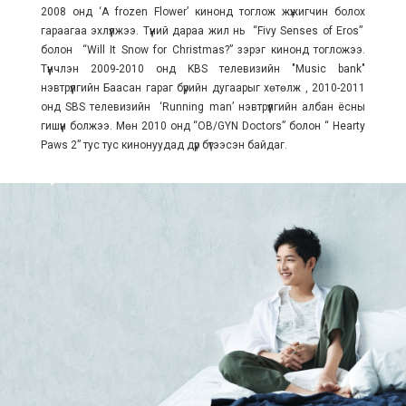
2008 онд ‘A frozen Flower’ кинонд тоглож жүжигчин болох
гараагаа эхлүүлжээ. Түүний дараа жил нь “Fivу Senses of Eros”
болон “Will It Snow for Christmas?” зэрэг кинонд тогложээ.
Түүнчлэн 2009-2010 онд KBS телевизийн "Music bank"
нэвтрүүлгийн Баасан гараг бүрийн дугаарыг хөтөлж , 2010-2011
онд SBS телевизийн ‘Running man’ нэвтрүүлгийн албан ёсны
гишүүн болжээ. Мөн 2010 онд “OB/GYN Doctors” болон “ Hearty
Paws 2” тус тус кинонуудад дүр бүтээсэн байдаг.