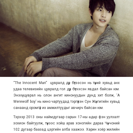
“The Innocent Man” цувралд дүр бүтээсэн нь түүний хувьд анх
удаа телевизийн цувралд гол дүр бүтээсэн явдал байсан юм.
Энэхүү цуврал нь олон ангит кинонуудын дунд хит болж, ‘A
Werewolf boy’ нь кино чартуудад тэргүүлэн Сун Жүнгигийн хувьд
санаанд оромгүй их амжилтуудыг авчирч байсан юм.
Тэрээр 2013 оны наймдугаар сарын 17-ны өдөр фэн уулзалт
зохион байгуулж, түүнээс хойш арав хоногийн дараа Чүнчоний
102 дугаар баазад цэргийн алба хаажээ. Харин хоёр жилийн