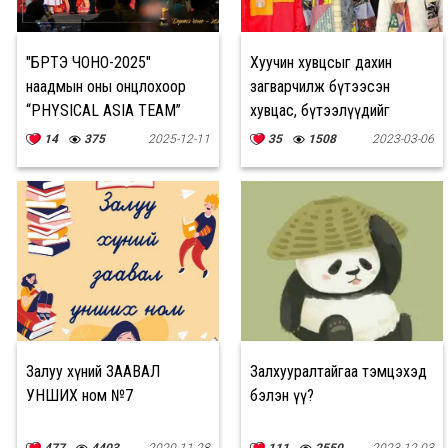
"БӨРТЭ ЧОНО-2025"
Хуучин хувцсыг дахин
наадмын оны онцлохоор
загварчилж бүтээсэн
“PHYSICAL ASIA TEAM”
хувцас, бүтээлүүдийг
шалгарлаа
танилцуулна
14
375
2025-12-11
35
1508
2023-03-06
Залуу хүний ЗААВАЛ
Залхууралтайгаа тэмцэхэд
УНШИХ ном №7
бэлэн үү?
477
4403
2020-11-28
111
2550
2023-12-03