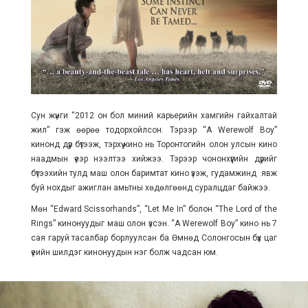
Сун жүнги “2012 он бол миний карьерийн хамгийн гайхалтай
жил” гэж өөрөө тодорхойлсон. Тэрээр “A Werewolf Boy”
кинонд дүр бүтээж, тэрхүү кино нь Торонтогийн олон улсын кино
наадмын үеэр нээлтээ хийжээ. Тэрээр чононхүүгийн дүрийг
бүтээхийн тулд маш олон баримтат кино үзэж, гудамжинд явж
буй нохдыг ажиглан амьтны хөдөлгөөнд суралцдаг байжээ.
Мөн “Edward Scissorhands”, “Let Me In” болон “The Lord of the
Rings” кинонуудыг маш олон үзсэн. “A Werewolf Boy” кино нь 7
сая гаруй тасалбар борлуулсан ба Өмнөд Солонгосын бүх цаг
үеийн шилдэг кинонуудын нэг болж чадсан юм.