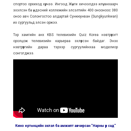
спортоо орхиход хүрчээ. Ингээд Жүнги хичээлдээ илүү анхаарч
эхэлсэн ба үндэсний коллежийн элсэлтийн 400 онооноос 380
оноо авч Солонгостоо алдартай Сункюунван (Sungkyunkwan)
их сургуульд элсэн оржээ.
Тэр хамгийн анх KBS телевизийн Quiz Korea нэвтрүүлэгт
оролцож телевизийн карьераа эхлүүлсэн байдаг. Энэхүү
нэвтрүүлгийн дараа тэрээр сургуулийнхаа моделиор
сонгогджээ.
Кино ертөнцийн эхлэл ба амжилт авчирсан "Нарны үр сад"