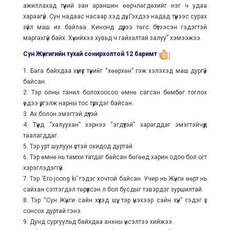
ажиллахад түүний зан араншин өөрчлөгдөхийг нэг ч удаа
хараагүй. Сун надаас насаар хэд дүү. Гэхдээ надад түүнээс сурах
зүйл маш их байлаа. Кинонд дүрээ төгс бүтээсэн гэдэгтэй
маргахгүй байх. Хүнийхээ хувьд ч гайхалтай залуу” хэмээжээ.
Сун Жүнгигийн тухай сонирхолтой 12 баримт
1. Бага байхдаа хүмүүс түүнийг “хөөрхөн” гэж хэлэхэд маш дургүй
байсан.
2. Тэр олны танил болохоосоо өмнө сагсан бөмбөг тоглох
үедээ үргэлж нарны тос түрхдэг байсан.
3. Ах болон эмэгтэй дүүтэй.
4. Түүнд “халуухан” хэрнээ “эгдүүтэй” харагддаг эмэгтэйчүүд
таалагддаг.
5. Тэр урт шулуун үстэй охидод дуртай.
6. Тэр өмнө нь тамхи татдаг байсан бөгөөд харин одоо бол огт
хэрэглэдэггүй.
7. Тэр ‘Ero joong ki’ гэдэг хочтой байсан. Учир нь Жүнги өөрт нь
сайхан сэтгэгдэл төрүүлсэн л бол бусдыг тэвэрдэг зуршилтай.
8. Тэр “Сун Жүнги сайн хүүхэд шүү, тэр үнэхээр сайн хүн” гэдэг үг
сонсох дуртай гэнэ.
9. Дунд сургуульд байхдаа анхны үнсэлтээ хийжээ.