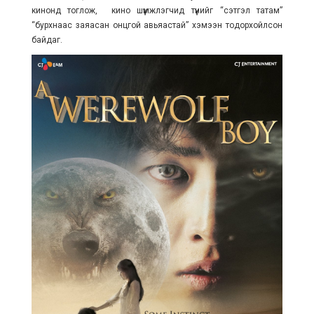
кинонд тоглож, кино шүүмжлэгчид түүнийг “сэтгэл татам”
“бурхнаас заяасан онцгой авьяастай” хэмээн тодорхойлсон
байдаг.