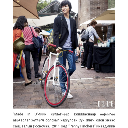
“Made in U”-гийн хөтлөгчөөр ажилласнаар өөрийгөө
авьяаслаг хөтлөгч болохыг харуулсан Сун Жүнги олон хүнээс
сайшаалын үг сонсчээ. 2011 онд “Penny Pinchers” инээдмийн