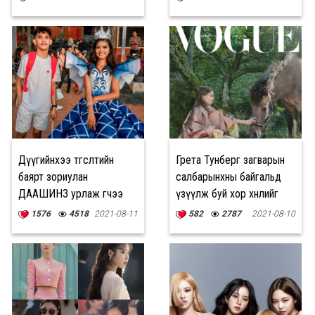
Дүүгийнхээ төгсөлтийн
Грета Тунберг загварын
баярт зориулан
салбарынхны байгальд
ДААШИНЗ урлаж өгчээ
үзүүлж буй хор хөнөөлийг
шүүмжилжээ
1576
4518
2021-08-11
582
2787
2021-08-10