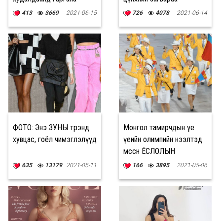
танилцууллаа
413
3669
2021-06-15
726
4078
2021-06-14
ФОТО: Энэ ЗУНЫ трэнд
Монгол тамирчдын үе
хувцас, гоёл чимэглэлүүд
үеийн олимпийн нээлтэд
өмссөн ЁСЛОЛЫН
ӨМСГӨЛҮҮД
635
13179
2021-05-11
166
3895
2021-05-06