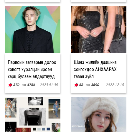
Парисын загварын долоо
Шинэ жилийн даашинз
хоногт хүрэлцэн ирсэн
сонгохдоо АНХААРАХ
харц булаам алдартнууд
таван зүйл
370
4756
2023-01-30
58
3890
2022-12-15