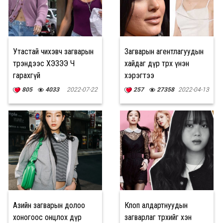
Утастай чихэвч загварын
Загварын агентлагуудын
трэндээс ХЭЗЭЭ Ч
хайдаг дүр төрх үнэн
гарахгүй
хэрэгтээ
805
4033
2022-07-22
257
27358
2022-04-13
Азийн загварын долоо
Кпоп алдартнуудын
хоногоос онцлох дүр
загварлаг төрхийг хэн