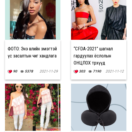
ФОТО: Энэ өвлийн эмэгтэй
“CFDA-2021” шагнал
үс засалтын чиг хандлага
гардуулах ёслолын
ОНЦЛОХ төрхүүд
90
5378
2021-11-29
303
7190
2021-11-12