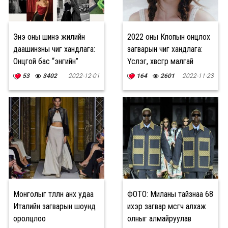
Энэ оны шинэ жилийн
2022 оны Кпопын онцлох
даашинзны чиг хандлага:
загварын чиг хандлага:
Онцгой бас “энгийн”
Үслэг, хөвсгөр малгай
53
3402
2022-12-01
164
2601
2022-11-23
Монголыг төлөөлөн анх удаа
ФОТО: Миланы тайзнаа 68
Италийн загварын шоунд
ихэр загвар өмсөгч алхаж
оролцлоо
олныг алмайруулав