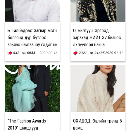
Б. Галбадрах: Загвар өмсөгч
О. Билгүүн: Эргээд
болгонд дүр бүтээх
харахад НИЙТ 37 бизнес
авьяас байгаа юу гэдэг нь
эхлүүлсэн байна
ЭРГЭЛЗЭЭТЭЙ
542
6044
2020-03-16
2321
21685
2020-01-31
"The Fashion Awards -
ОХИДОД: Өвлийн тренд 5
2019" шилдгүүд
цамц