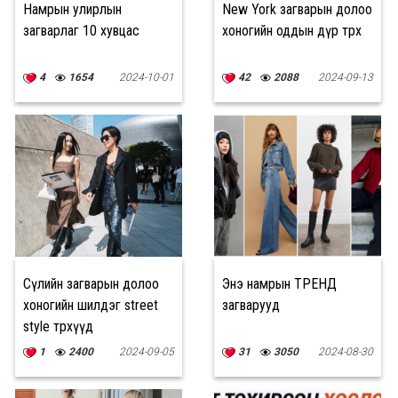
Намрын улирлын
New York загварын долоо
загварлаг 10 хувцас
хоногийн оддын дүр төрх
4
1654
2024-10-01
42
2088
2024-09-13
Сөүлийн загварын долоо
Энэ намрын ТРЕНД
хоногийн шилдэг street
загварууд
style төрхүүд
1
2400
2024-09-05
31
3050
2024-08-30