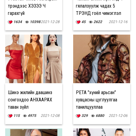
трэндээс ХЭЗЭЭ Ч
гялалзуулж чадах 5
гарахгүй
ТРЭНД гоёл чимэглэл
1634
10398
2021-12-28
45
2622
2021-12-16
Шинэ жилийн даашинз
PETA "хүний арьсан"
сонгохдоо АНХААРАХ
хувцасны цуглуулгаа
таван зүйл
танилцууллаа
115
4975
2021-12-08
329
6880
2021-12-06