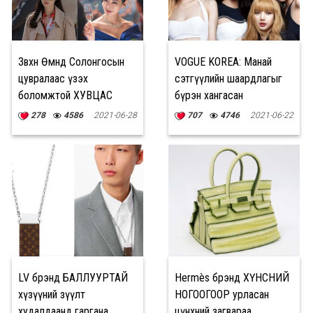
Зөвхөн Өмнөд Солонгосын
VOGUE KOREA: Манай
цувралаас үзэх
сэтгүүлийн шаардлагыг
боломжтой ХУВЦАС
бүрэн хангасан
ЗАГВАРУУД
BLACKPINK хамтлаг
278
4586
2021-06-28
707
4746
2021-06-22
LV брэнд БАЛЛУУРТАЙ
Hermès брэнд ХҮНСНИЙ
хүзүүний зүүлт
НОГООГООР урласан
худалдаанд гаргана
цүнхний загвараа