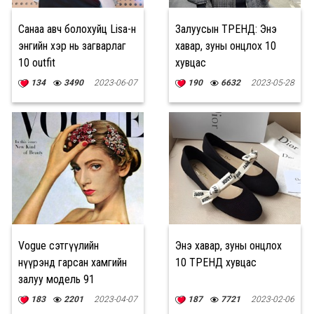
Санаа авч болохуйц Lisa-н
Залуусын ТРЕНД: Энэ
энгийн хэр нь загварлаг
хавар, зуны онцлох 10
10 outfit
хувцас
134
3490
2023-06-07
190
6632
2023-05-28
Vogue сэтгүүлийн
Энэ хавар, зуны онцлох
нүүрэнд гарсан хамгийн
10 ТРЕНД хувцас
залуу модель 91
насандаа дахин нэг удаа
183
2201
2023-04-07
187
7721
2023-02-06
чимлээ