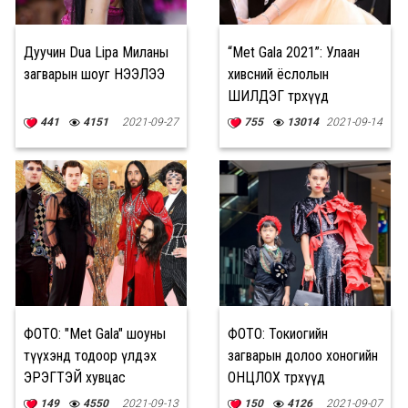
Дуучин Dua Lipa Миланы
“Met Gala 2021”: Улаан
загварын шоуг НЭЭЛЭЭ
хивсний ёслолын
ШИЛДЭГ төрхүүд
441
4151
2021-09-27
755
13014
2021-09-14
ФОТО: "Met Gala" шоуны
ФОТО: Токиогийн
түүхэнд тодоор үлдэх
загварын долоо хоногийн
ЭРЭГТЭЙ хувцас
ОНЦЛОХ төрхүүд
загварууд
149
4550
2021-09-13
150
4126
2021-09-07