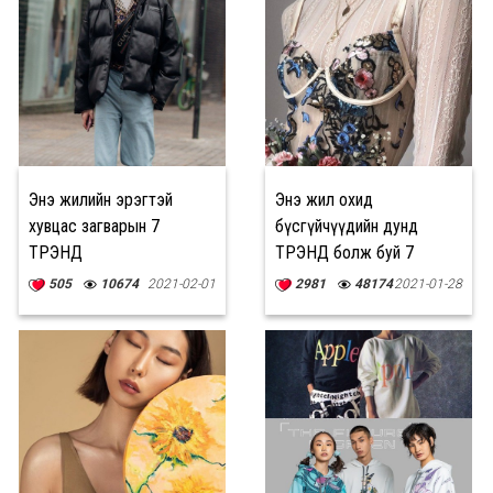
Энэ жилийн эрэгтэй
Энэ жил охид
хувцас загварын 7
бүсгүйчүүдийн дунд
ТРЭНД
ТРЭНД болж буй 7
хувцас загвар
505
10674
2021-02-01
2981
48174
2021-01-28