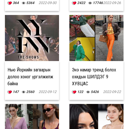
364
5364
2022-09-30
2422
17746
2022-09-26
Нью Йоркийн загварын
Энэ намар тренд болох
долоо хоног үргэлжилж
охидын ШИЛДЭГ 9
байна
ХУВЦАС
147
2560
2022-09-12
122
5426
2022-09-22