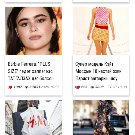
Barbie Ferreira: "PLUS
Супер модель Кэйт
SIZE" гэдэг хэллэгээс
Моссын 18 настай охин
ТАТГАЛЗАХ цаг болсон
Парист загварын шоу
нээжээ
1307
11831
2020-10-25
225
3838
2020-10-08