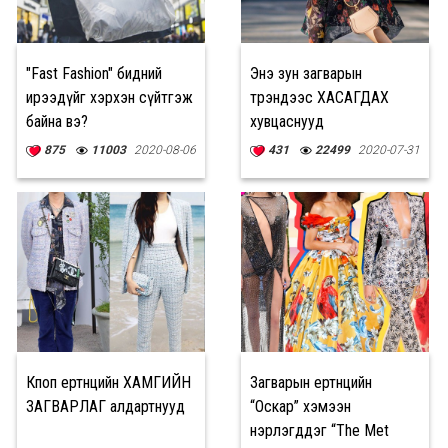
"Fast Fashion" бидний
Энэ зун загварын
ирээдүйг хэрхэн сүйтгэж
трэндээс ХАСАГДАХ
байна вэ?
хувцаснууд
875
11003
2020-08-06
431
22499
2020-07-31
Кпоп ертөнцийн ХАМГИЙН
Загварын ертөнцийн
ЗАГВАРЛАГ алдартнууд
“Оскар” хэмээн
нэрлэгддэг “The Met