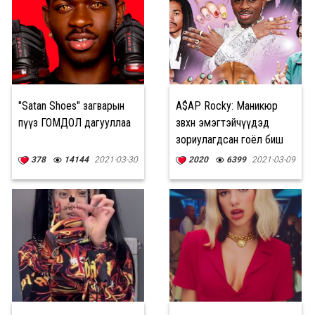
"Satan Shoes" загварын
A$AP Rocky: Маникюр
пүүз ГОМДОЛ дагууллаа
зөвхөн эмэгтэйчүүдэд
зориулагдсан гоёл биш
378
14144
2021-03-30
2020
6399
2021-03-09