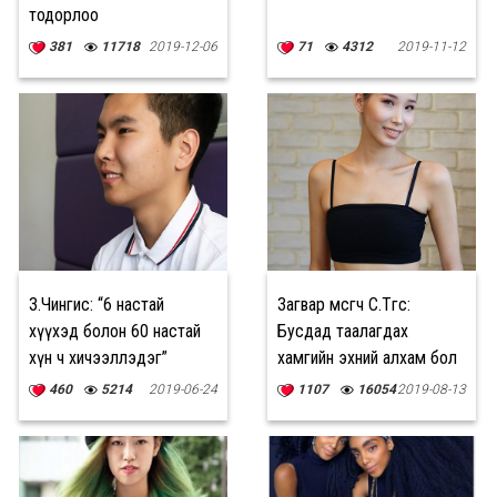
тодорлоо
381
11718
2019-12-06
71
4312
2019-11-12
З.Чингис: “6 настай
Загвар өмсөгч С.Төгс:
хүүхэд болон 60 настай
Бусдад таалагдах
хүн ч хичээллэдэг”
хамгийн эхний алхам бол
өөртөө таалагдах
460
5214
2019-06-24
1107
16054
2019-08-13