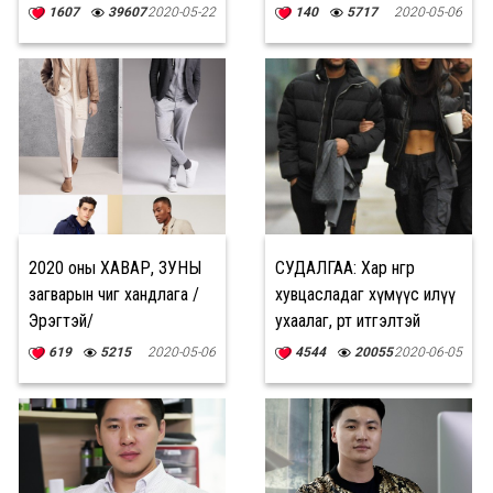
Gala” шоу
1607
39607
2020-05-22
140
5717
2020-05-06
2020 оны ХАВАР, ЗУНЫ
СУДАЛГАА: Хар өнгөөр
загварын чиг хандлага /
хувцасладаг хүмүүс илүү
Эрэгтэй/
ухаалаг, өөртөө итгэлтэй
харагддаг
619
5215
2020-05-06
4544
20055
2020-06-05