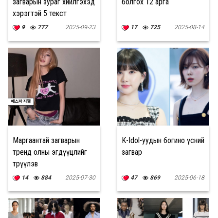
загварын зураг хийлгэхэд
болгох 12 арга
хэрэгтэй 5 текст
9
777
2025-09-23
17
725
2025-08-14
Маргаантай загварын
K-Idol-уудын богино үсний
тренд олны эгдүүцлийг
загвар
төрүүлэв
14
884
2025-07-30
47
869
2025-06-18