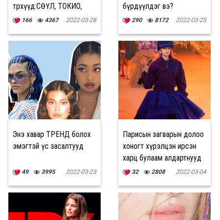
төрхүүд:СӨҮЛ, ТОКИО,
бүрдүүлдэг вэ?
ТАЙБЭЙ
166
4367
2022-03-28
290
8172
2022-03-25
Энэ хавар ТРЕНД болох
Парисын загварын долоо
эмэгтэй үс засалтууд
хоногт хүрэлцэн ирсэн
харц булаам алдартнууд
49
3995
2022-03-23
32
2808
2022-03-04