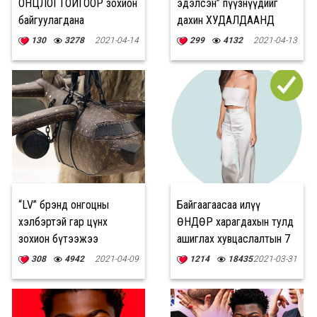
ОНЦЛОГТОЙГООР зохион
эдэлсэн” пүүзнүүдийг
байгуулагдана
дахин ХУДАЛДААНД
ГАРГАНА
130
3278
2021-04-14
299
4132
2021-04-13
“LV” брэнд онгоцны
Байгаагаасаа илүү
хэлбэртэй гар цүнх
ӨНДӨР харагдахын тулд
зохион бүтээжээ
ашиглах хувцаслалтын 7
заль
308
4942
2021-04-09
1214
18435
2021-03-31