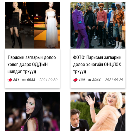
Парисын загварын долоо
ФОТО: Парисын загварын
хоног дээрх ОДДЫН
долоо хоногийн ОНЦЛОХ
шилдэг төрхүүд
төрхүүд
251
6533
2021-09-30
130
3064
2021-09-29