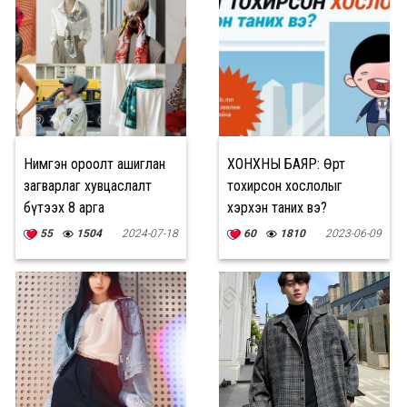
Нимгэн ороолт ашиглан
ХОНХНЫ БАЯР: Өөртөө
загварлаг хувцаслалт
тохирсон хослолыг
бүтээх 8 арга
хэрхэн таних вэ?
55
1504
2024-07-18
60
1810
2023-06-09