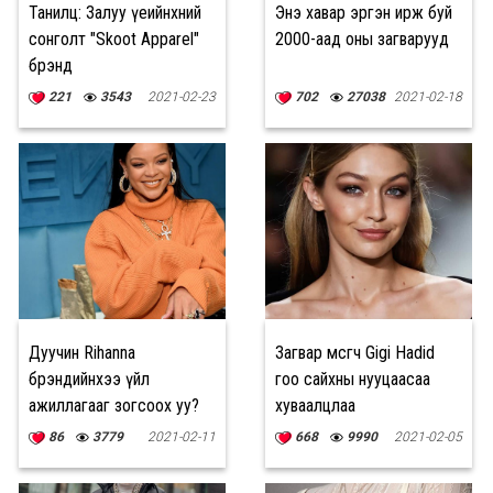
Танилц: Залуу үеийнхний
Энэ хавар эргэн ирж буй
сонголт "Skoot Apparel"
2000-аад оны загварууд
брэнд
221
3543
2021-02-23
702
27038
2021-02-18
Дуучин Rihanna
Загвар өмсөгч Gigi Hadid
брэндийнхээ үйл
гоо сайхны нууцаасаа
ажиллагааг зогсоох уу?
хуваалцлаа
86
3779
2021-02-11
668
9990
2021-02-05