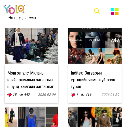
#ЗАГВАР МЭДЭЭ
Өсвөр үе, залууст ...
Монгол улс Миланы
Inditex: Загварын
өвлийн олимпын загварын
ертөнцийн чимээгүй эзэнт
шоунд хамгийн загварлаг
гүрэн
хувцастай орнуудын
15
447
2026-02-06
1
416
2026-01-29
нэгээр нэрлэгджээ