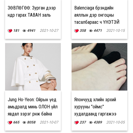
ЗӨВЛӨГӨӨ: Зурган дээр
Balenciaga брэндийн
өндөр гарах ТАВАН заль
аяллын дэр онгоцны
тасалбараас ч ҮНЭТЭЙ
181
4941
2021-10-27
358
4471
2021-10-15
Jung Ho-Yeon: Ойрын үед
Япончууд хөлийн эрхий
амьдралд минь ОЛОН үйл
хурууны "оймс"
явдал зэрэг өрнөж байна
худалдаанд гаргажээ
665
8058
2021-10-07
237
4389
2021-10-05