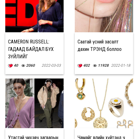
CAMERON RUSSELL:
Саатай үсний засалт
ГАДААД БАЙДАЛ БҮХ
дахин ТРЭНД боллоо
ЗҮЙЛИЙГ
ИЛЭРХИЙЛДЭГГҮЙ.
40
2060
2022-03-03
402
11928
2022-01-18
НАДАД ИТГЭЭРЭЙ,
УЧИР НЬ БИ ЗАГВАР
ӨМСӨГЧ
Утастай чихэвч загварын
Чамайг өвлийн хүйтэнд ч