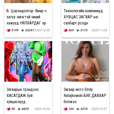
Б. Цэрэндолгор: Ямар ч
Технологийн компаниуд
хатуу эмэгтэй чиний
ХУВЦАС ЗАГВАР-ын
хажууд НЯЛХАРДАГ эр
салбарт өрсөлдөнө
хүн байгаарай
5199
33241
2020-12-20
569
3173
2020-11-03
Загварын трэндээс
Загвар өмсөгч Emily
ХАСАГДАЖ буй
Ratajkowski БИЕ ДАВХАР
хувцаснууд
болжээ
90
6839
2020-10-30
160
3370
2020-10-27