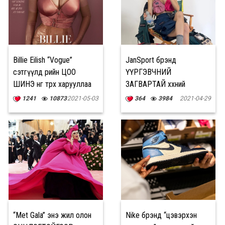
Billie Eilish “Vogue”
JanSport брэнд
сэтгүүлд өөрийн ЦОО
ҮҮРГЭВЧНИЙ
ШИНЭ өнгө төрхөө харууллаа
ЗАГВАРТАЙ хөхний
даруулга худалдаанд
1241
10873
2021-05-03
364
3984
2021-04-29
гаргалаа
“Met Gala” энэ жил олон
Nike брэнд “цэвэрхэн