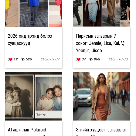
2026 онд трэнд болох
Парисын загварын 7
хувцаснууд
хоног: Jennie, Lisa, Kai, V,
Yeonjin, Jisoo...
12
529
2026-01-07
37
969
2025-10-08
AI ашиглан Polaroid
Энгийн хувцсыг загварлаг