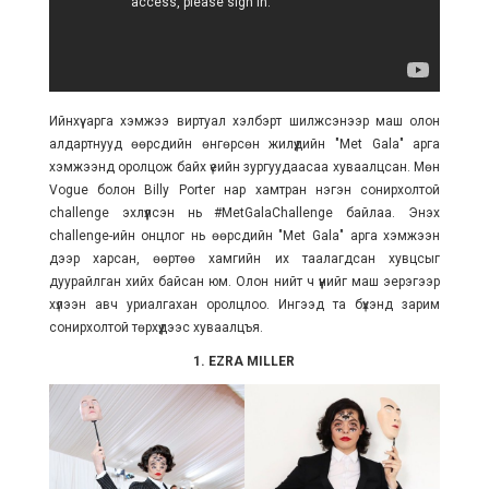
Ийнхүү арга хэмжээ виртуал хэлбэрт шилжсэнээр маш олон
алдартнууд өөрсдийн өнгөрсөн жилүүдийн "Met Gala" арга
хэмжээнд оролцож байх үеийн зургуудаасаа хуваалцсан. Мөн
Vogue болон Billy Porter нар хамтран нэгэн сонирхолтой
challenge эхлүүлсэн нь #MetGalaChallenge байлаа. Энэхүү
challenge-ийн онцлог нь өөрсдийн "Met Gala" арга хэмжээн
дээр харсан, өөртөө хамгийн их таалагдсан хувцсыг
дуурайлган хийх байсан юм. Олон нийт ч үүнийг маш эерэгээр
хүлээн авч уриалгахан оролцлоо. Ингээд та бүхэнд зарим
сонирхолтой төрхүүдээс хуваалцъя.
1. EZRA MILLER