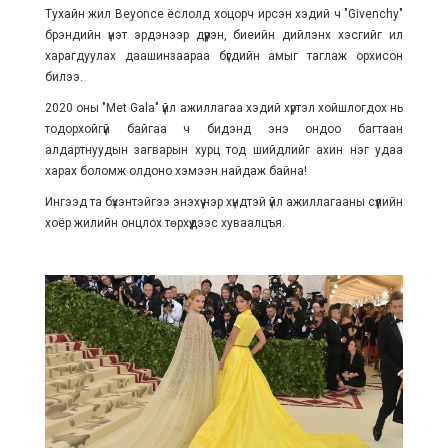
Тухайн жил Beyonce ёслолд хоцорч ирсэн хэдий ч "Givenchy"
брэндийн үнэт эрдэнээр дүүрэн, биеийн дийлэнх хэсгийг ил
харагдуулах даашинзаараа бүгдийн амыг таглаж орхисон
билээ.
2020 оны "Met Gala" үйл ажиллагаа хэдий хүртэл хойшлогдох нь
тодорхойгүй байгаа ч бидэнд энэ ондоо багтаан
алдартнуудын загварын хурц тод шийдлийг ахин нэг удаа
харах боломж олдоно хэмээн найдаж байна!
Ингээд та бүхэнтэйгээ энэхүү нэр хүндтэй үйл ажиллагааны сүүлийн
хоёр жилийн онцлох төрхүүдээс хуваалцъя.