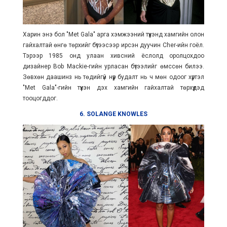
Харин энэ бол "Met Gala" арга хэмжээний түүхэнд хамгийн олон
гайхалтай өнгө төрхийг бүтээсээр ирсэн дуучин Cher-ийн гоёл.
Тэрээр 1985 онд улаан хивсний ёслолд оролцохдоо
дизайнер Bob Mackie-гийн урласан бүтээлийг өмссөн билээ.
Зөвхөн даашинз нь төдийгүй нүүр будалт нь ч мөн одоог хүртэл
"Met Gala"-гийн түүхэн дэх хамгийн гайхалтай төрхүүдэд
тооцогддог.
6. SOLANGE KNOWLES