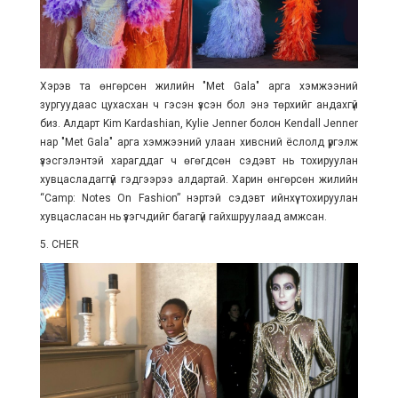
Хэрэв та өнгөрсөн жилийн "Met Gala" арга хэмжээний
зургуудаас цухасхан ч гэсэн үзсэн бол энэ төрхийг андахгүй
биз. Алдарт Kim Kardashian, Kylie Jenner болон Kendall Jenner
нар "Met Gala" арга хэмжээний улаан хивсний ёслолд үргэлж
үзэсгэлэнтэй харагддаг ч өгөгдсөн сэдэвт нь тохируулан
хувцасладаггүй гэдгээрээ алдартай. Харин өнгөрсөн жилийн
“Camp: Notes On Fashion” нэртэй сэдэвт ийнхүү тохируулан
хувцасласан нь үзэгчдийг багагүй гайхшруулаад амжсан.
5. CHER