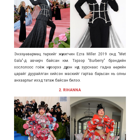
Энэхүү өвөрмөц төрхийг жүжигчин Ezra Miller 2019 онд "Met
Gala"-д авчирч байсан юм. Тэрээр "Burberry" брэндийн
хослолоос гоёж нүүрээрээ дүүрэн нүд зурснаас гадна өөрийн
царайг дуурайлган хийсэн маскийг гартаа барьсан нь олны
анхаарлыг ихэд татаж байсан билээ.
2. RIHANNA