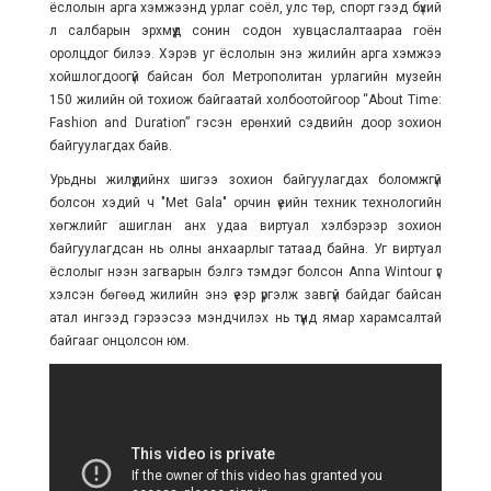
ёслолын арга хэмжээнд урлаг соёл, улс төр, спорт гээд бүхий
л салбарын эрхмүүд сонин содон хувцаслалтаараа гоён
оролцдог билээ. Хэрэв уг ёслолын энэ жилийн арга хэмжээ
хойшлогдоогүй байсан бол Метрополитан урлагийн музейн
150 жилийн ой тохиож байгаатай холбоотойгоор “About Time:
Fashion and Duration” гэсэн ерөнхий сэдвийн доор зохион
байгуулагдах байв.
Урьдны жилүүдийнх шигээ зохион байгуулагдах боломжгүй
болсон хэдий ч "Met Gala" орчин үеийн техник технологийн
хөгжлийг ашиглан анх удаа виртуал хэлбэрээр зохион
байгуулагдсан нь олны анхаарлыг татаад байна. Уг виртуал
ёслолыг нээн загварын бэлгэ тэмдэг болсон Anna Wintour үг
хэлсэн бөгөөд жилийн энэ үеэр үргэлж завгүй байдаг байсан
атал ингээд гэрээсээ мэндчилэх нь түүнд ямар харамсалтай
байгааг онцолсон юм.