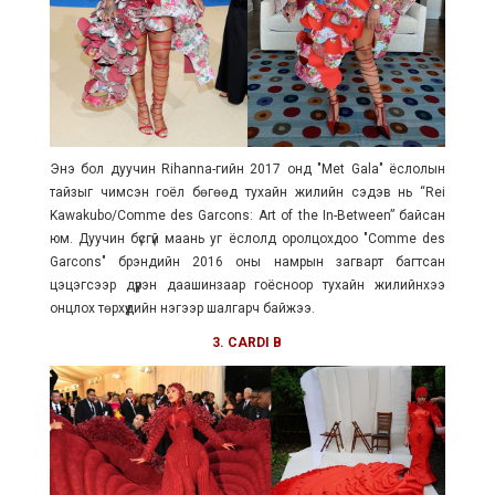
Энэ бол дуучин Rihanna-гийн 2017 онд "Met Gala" ёслолын
тайзыг чимсэн гоёл бөгөөд тухайн жилийн сэдэв нь “Rei
Kawakubo/Comme des Garcons: Art of the In-Between” байсан
юм. Дуучин бүсгүй маань уг ёслолд оролцохдоо "Comme des
Garcons" брэндийн 2016 оны намрын загварт багтсан
цэцэгсээр дүүрэн даашинзаар гоёсноор тухайн жилийнхээ
онцлох төрхүүдийн нэгээр шалгарч байжээ.
3. CARDI B