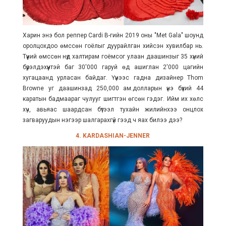
Харин энэ бол реппер Cardi B-гийн 2019 оны "Met Gala" шоунд
оролцохдоо өмссөн гоёлыг дуурайлган хийсэн хувилбар нь.
Түүний өмссөн нүд халтирам гоёмсог улаан даашинзыг 35 хүний
бүрэлдэхүүнтэй баг 30'000 гаруй өд ашиглан 2'000 цагийн
хугацаанд урласан байдаг. Үүнээс гадна дизайнер Thom
Browne уг даашинзад 250,000 ам.долларын үнэ бүхий 44
каратын бадмаараг чулууг шигтгэн өгсөн гэдэг. Ийм их хөлс
хүч, авьяас шаардсан бүтээл тухайн жилийнхээ онцлох
загваруудын нэгээр шалгарахгүй гээд ч яах билээ дээ?
4. KARDASHIAN-JENNER