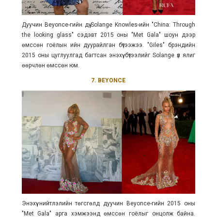
Дуучин Beyonce-гийн дүү Solange Knowles-ийн "China: Through
the looking glass" сэдэвт 2015 оны "Met Gala" шоун дээр
өмссөн гоёлын ийн дуурайлган бүтээжээ. "Giles" брэндийн
2015 оны цуглуулгад багтсан энэхүү бүтээлийг Solange үл ялиг
өөрчлөн өмссөн юм.
7. BEYONCE
Энэхүү нийтлэлийн төгсгөлд дуучин Beyonce-гийн 2015 оны
"Met Gala" арга хэмжээнд өмссөн гоёлыг онцолж байна.