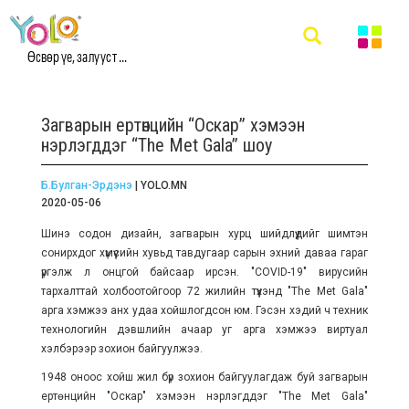
Өсвөр үе, залууст ...
Загварын ертөнцийн “Оскар” хэмээн
нэрлэгддэг “The Met Gala” шоу
Б.Булган-Эрдэнэ
| YOLO.MN
2020-05-06
Шинэ содон дизайн, загварын хурц шийдлүүдийг шимтэн
сонирхдог хүмүүсийн хувьд тавдугаар сарын эхний даваа гараг
үргэлж л онцгой байсаар ирсэн. "COVID-19" вирусийн
тархалттай холбоотойгоор 72 жилийн түүхэнд
"The Met Gala"
арга хэмжээ анх удаа хойшлогдсон юм. Гэсэн хэдий ч техник
технологийн дэвшлийн ачаар уг арга хэмжээ
виртуал
хэлбэрээр зохион байгуулжээ.
1948 оноос хойш жил бүр зохион байгуулагдаж буй загварын
ертөнцийн "Оскар" хэмээн нэрлэгддэг "The Met Gala"