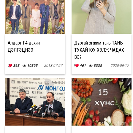
Алдарт F4 дахин
Дуртай хөгжим тань ТАНЫ
ДЭЛГЭЦНЭЭ
ТУХАЙ ЮУ ХЭЛЖ ЧАДАХ
ВЭ?
363
10895
2018-07-27
461
8338
2020-09-17