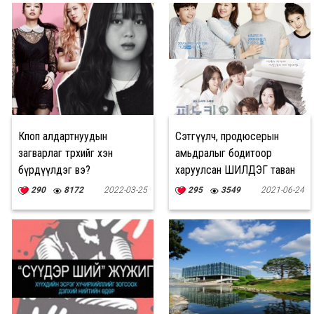
Кпоп алдартнуудын
Сэтгүүлч, продюсерын
загварлаг төрхийг хэн
амьдралыг бодитоор
бүрдүүлдэг вэ?
харуулсан ШИЛДЭГ таван
цуврал
290
8172
2022-03-25
295
3549
2021-06-24