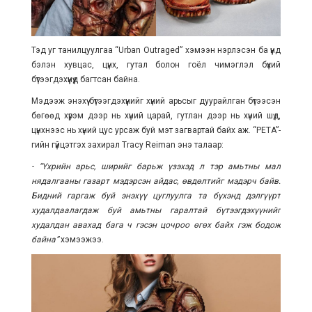
Тэд уг танилцуулгаа “Urban Outraged” хэмээн нэрлэсэн ба үүнд
бэлэн хувцас, цүнх, гутал болон гоёл чимэглэл бүхий
бүтээгдэхүүнүүд багтсан байна.
Мэдээж энэхүү бүтээгдэхүүнийг хүний арьсыг дуурайлган бүтээсэн
бөгөөд хүрэм дээр нь хүний царай, гутлан дээр нь хүний шүд,
цүнхнээс нь хүний цус урсаж буй мэт загвартай байх аж. “PETA”-
гийн гүйцэтгэх захирал Tracy Reiman энэ талаар:
- “Үхрийн арьс, ширийг барьж үзэхэд л тэр амьтны мал
нядалгааны газарт мэдэрсэн айдас, өвдөлтийг мэдэрч байв.
Бидний гаргаж буй энэхүү цуглуулга та бүхэнд дэлгүүрт
худалдаалагдаж буй амьтны гаралтай бүтээгдэхүүнийг
худалдан авахад бага ч гэсэн цочроо өгөх байх гэж бодож
байна”
хэмээжээ.