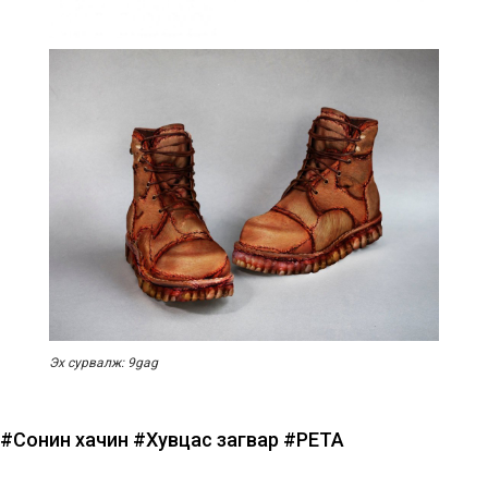
Эх сурвалж: 9gag
#Сонин хачин
#Хувцас загвар
#PETA