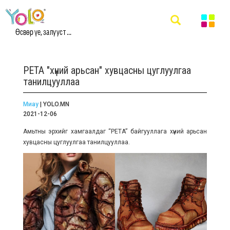
Өсвөр үе, залууст ...
PETA "хүний арьсан" хувцасны цуглуулгаа
танилцууллаа
Миау
| YOLO.MN
2021-12-06
Амьтны эрхийг хамгаалдаг “PETA” байгууллага хүний арьсан
хувцасны цуглуулгаа танилцууллаа.