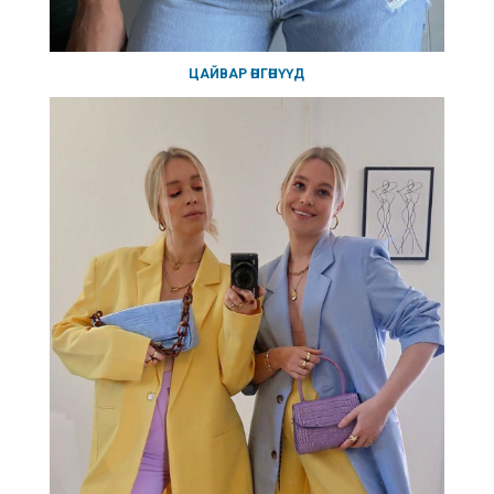
ЦАЙВАР ӨНГӨНҮҮД