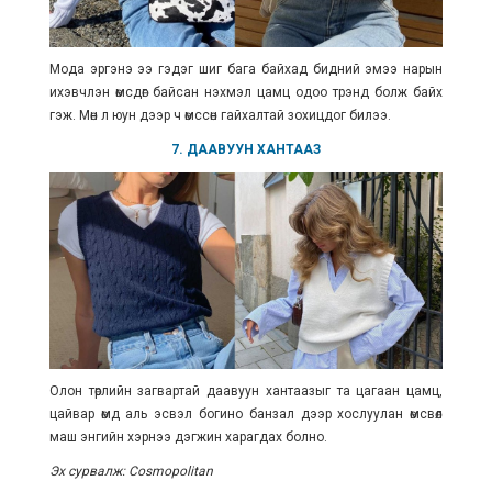
Мода эргэнэ ээ гэдэг шиг бага байхад бидний эмээ нарын
ихэвчлэн өмсдөг байсан нэхмэл цамц одоо трэнд болж байх
гэж. Мөн л юун дээр ч өмссөн гайхалтай зохицдог билээ.
7. ДААВУУН ХАНТААЗ
Олон төрлийн загвартай даавуун хантаазыг та цагаан цамц,
цайвар өмд аль эсвэл богино банзал дээр хослуулан өмсвөл
маш энгийн хэрнээ дэгжин харагдах болно.
Эх сурвалж: Cosmopolitan