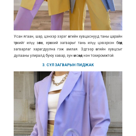
Усан ягаан, шар, цэнхэр зэрэг өнгийн хувцаснууд таны царайн
төрхийг илүү зөөлөн, ерөнхий загварыг тань илүү цэвэрхэн бөгөөд
загварлаг харагдуулна гэж амлая. Эдгээр өнгийн хувцсыг
дулааны улиралд буюу хавар, зун өмсөхөд нэн тохиромжтой.
3. СУЛ ЗАГВАРЫН ПИДЖАК