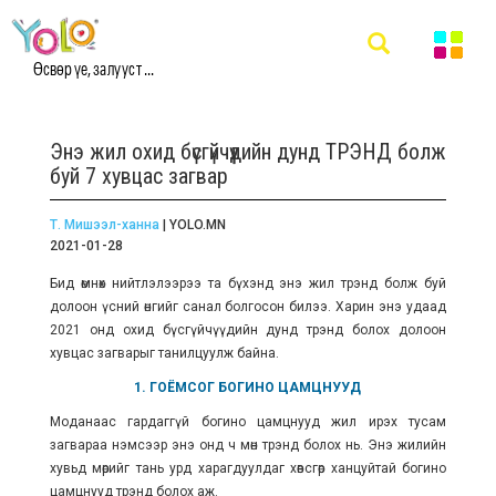
Өсвөр үе, залууст ...
Энэ жил охид бүсгүйчүүдийн дунд ТРЭНД болж
буй 7 хувцас загвар
Т. Мишээл-ханна
| YOLO.MN
2021-01-28
Бид өмнөх нийтлэлээрээ та бүхэнд энэ жил трэнд болж буй
долоон үсний өнгийг санал болгосон билээ. Харин энэ удаад
2021 онд охид бүсгүйчүүдийн дунд трэнд болох долоон
хувцас загварыг танилцуулж байна.
1. ГОЁМСОГ БОГИНО ЦАМЦНУУД
Моданаас гардаггүй богино цамцнууд жил ирэх тусам
загвараа нэмсээр энэ онд ч мөн трэнд болох нь. Энэ жилийн
хувьд мөрийг тань урд харагдуулдаг хөвсгөр ханцуйтай богино
цамцнууд трэнд болох аж.