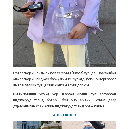
Сул загварын пиджак бол хамгийн "нөхөрсөг" хувцас. Өөрөөр хэлбэл
энэ загварын пиджак бариу жийнс, сул өмд, богино шорт зэрэг
ямар ч төрлийн хувцастай сайхан зохицдог юм.
Өмнө жилийн хувьд хар, шаргал өнгийн сул загвартай
пиджакууд трэнд болсон бол энэ жилийн хувьд дээр
дурдсанчлан усан өнгийн пиджакууд трэнд болж байна.
4. ӨРГӨН ЖИНС