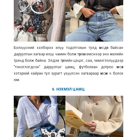
Бэлхүүсний хэлбэрээ илүү тодотгохын тулд өмсдөг байсан
даруулгын загвар илүү чамин болж төрлөө нэмснээр энэ жилийн
трэнд болж байна. Элдэв төрлийн цэцэг, саа, чимэглэлүүдээр
"тоноглогдсон" даруулгыг цамц, футболкан дотроо өмсөх
хэтэрхий хайран тул зурагт үзүүлсэн загвараар өмсөж ч болох
юм.
6. НЭХМЭЛ ЦАМЦ