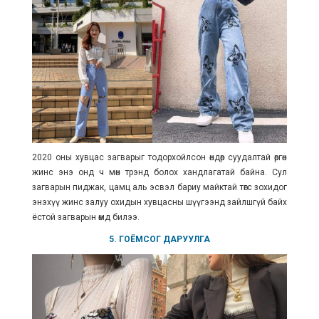
2020 оны хувцас загварыг тодорхойлсон өндөр суудалтай өргөн
жинс энэ онд ч мөн трэнд болох хандлагатай байна. Сул
загварын пиджак, цамц аль эсвэл бариу майктай төгс зохидог
энэхүү жинс залуу охидын хувцасны шүүгээнд зайлшгүй байх
ёстой загварын өмд билээ.
5. ГОЁМСОГ ДАРУУЛГА