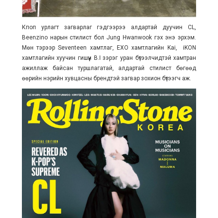
Кпоп урлагт загварлаг гэдгээрээ алдартай дуучин CL,
Beenzino нарын стилист бол Jung Hwanwook гэх энэ эрхэм.
Мөн тэрээр Seventeen хамтлаг, EXO хамтлагийн Kai, iKON
хамтлагийн хуучин гишүүн B.I зэрэг уран бүтээлчидтэй хамтран
ажиллаж байсан туршлагатай, алдартай стилист бөгөөд
өөрийн нэрийн хувцасны брендтэй загвар зохион бүтээгч аж.