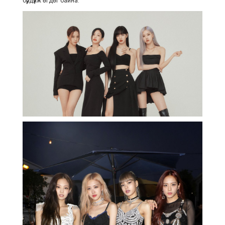
бүрдүүлж өгдөг байна.