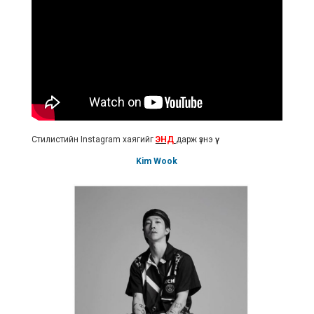
Стилистийн Instagram хаягийг
ЭНД
дарж үзнэ үү.
Kim Wook