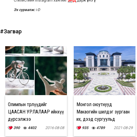
Стилистийн Instagram хаягийг
ЭНД
дарж үзнэ үү.
Эх сурвалж:
i-D
#Загвар
Олимпын төрлүүдийг
Монгол оюутнууд
ЦААСАН УРЛАЛААР ийнхүү
Макаогийн шилдэг зургаан
дүрсэлжээ
их, дээд сургуульд
тэтгэлгээр суралцах
390
4402
2016-08-08
935
4789
2021-08-29
боломжтой