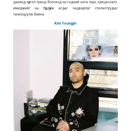
дахинд хүртэл тренд болоход нь тэдний өнгө төрх, хувцаслалт,
имиджийг нь бүрдүүлж өгдөг чадварлаг стилистуудыг
танилцуулж байна.
Kim Youngjin