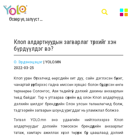
Өсвөр үе, залууст ...
Кпоп алдартнуудын загварлаг төрхийг хэн
бүрдүүлдэг вэ?
О. Эрдэнэцэцэг
| YOLO.MN
2022-03-25
Кпоп уран бүтээлчид өөрсдийн хит дуу, сайн дэглэсэн бүжиг,
чанартай үзүүлбэрээс гадна өмссөн хувцас болон бүрдүүлсэн өнгө
төрхөөрөө Солонгос, Ази төдийгүй дэлхий дахины анхаарлын
төвд байдаг. Тэр ч утгаараа сүүлийн үед олон Кпоп алдартнууд
дэлхийн шилдэг брендүүдийн Олон улсын төлөөлөгчид болж,
тэдгээрийн загварын шоунд уригддаг нь уламжлал болжээ.
Тэгвэл YOLO.mn энэ удаагийн нийтлэлээрээ Кпоп
алдартнуудыг дэлхийн томоохон брендүүдийн анхаарлыг
татаж, хамтарч ажиллах хүсэл төрүүлж бүр цаашлаад дэлхий