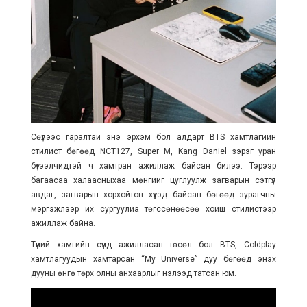
Сөүлээс гаралтай энэ эрхэм бол алдарт BTS хамтлагийн
стилист бөгөөд NCT127, Super M, Kang Daniel зэрэг уран
бүтээлчидтэй ч хамтран ажиллаж байсан билээ. Тэрээр
багаасаа халаасныхаа мөнгийг цуглуулж загварын сэтгүүл
авдаг, загварын хорхойтон хүүхэд байсан бөгөөд зурагчны
мэргэжлээр их сургуулиа төгссөнөөсөө хойш стилистээр
ажиллаж байна.
Түүний хамгийн сүүлд ажилласан төсөл бол BTS, Coldplay
хамтлагуудын хамтарсан “My Universe” дуу бөгөөд энэхүү
дууны өнгө төрх олны анхаарлыг нэлээд татсан юм.