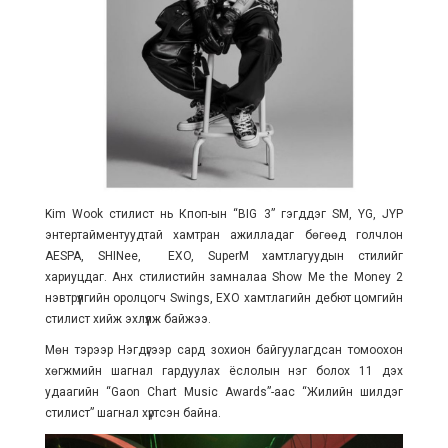
Kim Wook стилист нь Кпоп-ын “BIG 3” гэгддэг SM, YG, JYP
энтертайментуудтай хамтран ажилладаг бөгөөд голчлон
AESPA, SHINee, EXO, SuperM хамтлагуудын стилийг
хариуцдаг. Анх стилистийн замналаа Show Me the Money 2
нэвтрүүлгийн оролцогч Swings, EXO хамтлагийн дебют цомгийн
стилист хийж эхлүүлж байжээ.
Мөн тэрээр Нэгдүгээр сард зохион байгуулагдсан томоохон
хөгжмийн шагнал гардуулах ёслолын нэг болох 11 дэх
удаагийн “Gaon Chart Music Awards”-аас “Жилийн шилдэг
стилист” шагнал хүртсэн байна.