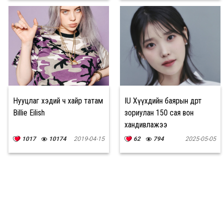
Нууцлаг хэдий ч хайр татам
IU Хүүхдийн баярын өдөрт
Billie Eilish
зориулан 150 сая вон
хандивлажээ
1017
10174
2019-04-15
62
794
2025-05-05