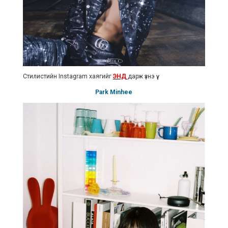
Стилистийн Instagram хаягийг
ЭНД
дарж үзнэ үү.
Park Minhee