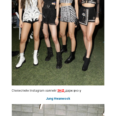
Стилистийн Instagram хаягийг
ЭНД
дарж үзнэ үү.
Jung Hwanwook