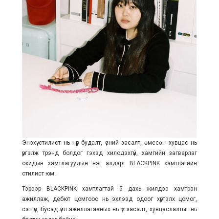
Энэхүү стилист нь нүүр будалт, үсний засалт, өмссөн хувцас нь
үргэлж трэнд болдог гэхэд хилсдэхгүй, хамгийн загварлаг
охидын хамтлагуудын нэг алдарт BLACKPINK хамтлагийн
стилист юм.
Тэрээр BLACKPINK хамтлагтай 5 дахь жилдээ хамтран
ажиллаж, дебют цомгоос нь эхлээд одоог хүртэлх цомог,
сэтгүүл, бусад үйл ажиллагааных нь үс засалт, хувцаслалтыг нь