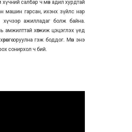
 хүчний салбар ч мөн адил хурдтай
ан машин гарсан, ихэнх зүйлс нар
 хүчээр ажилладаг болж байна.
ь амжилттай хөгжиж цэцэглэх үед
өрөнгө оруулна гэж боддог. Мөн энэ
рох сонирхол ч бий.