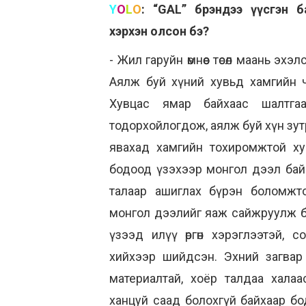
Y
O
L
O
:
“GAL” брэндээ үүсгэн б
хэрхэн олсон бэ?
- Жил гаруйн өмнөөс төсөл маань эхэ
Аялж буй хүний хувьд хамгийн ч
Хувцас ямар байхаас шалтга
тодорхойлогдож, аялж буй хүн зутра
явахад хамгийн тохиромжтой х
бодоод үзэхээр монгол дээл бай
талаар ашиглах бүрэн боломжто
монгол дээлийг яаж сайжруулж б
үзээд илүү өргөн хэрэглээтэй, 
хийхээр шийдсэн. Эхний загвар
материалтай, хоёр талдаа хала
ханцуй саад болохгүй байхаар б