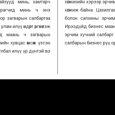
найзууд минь, хамтарч
хөгжихийн хэрээр эрчим
трагчид минь ч энэ
хөгжиж байна. Цахилга
оор загварын салбартаа
болон салхины эрчим
ам илүү өндөрт өргөнө гэж
Ирээдүйд бизнес маан
нд маань ч загварын
эрчим хүчний салбарт х
рлийн хувцас өмсөж үзсэн
салбарын бизнес рүү о
лбал илүү үр дүнтэй вэ