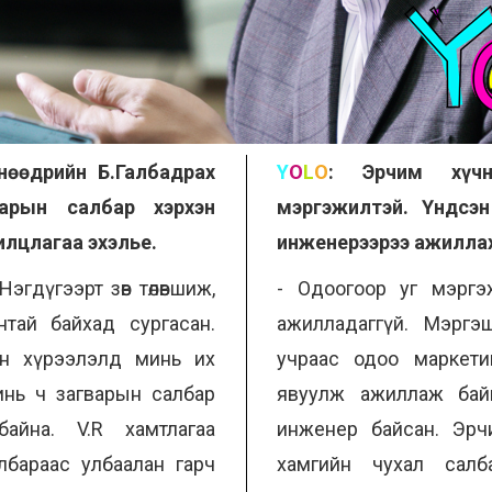
өнөөдрийн Б.Галбадрах
Y
O
L
O
:
Эрчим хүч
арын салбар хэрхэн
мэргэжилтэй. Үндсэ
илцлагаа эхэлье.
инженерээрээ ажиллах
Нэгдүгээрт зөв төлөвшиж,
- Одоогоор уг мэргэ
нтай байхад сургасан.
ажилладаггүй. Мэргэ
лын хүрээлэлд минь их
учраас одоо маркети
минь ч загварын салбар
явуулж ажиллаж байна
байна. V.R хамтлагаа
инженер байсан. Эрч
лбараас улбаалан гарч
хамгийн чухал салб