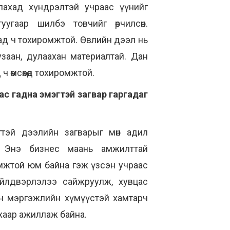
йлахад хүндрэлтэй учраас үүнийг
уугаар шилбэ товчийг өөрчилсөн.
хад ч тохиромжтой. Өвлийн дээл нь
узаан, дулаахан материалтай. Дан
 ч өмсөхөд тохиромжтой.
ас гадна эмэгтэй загвар гаргадаг
гтэй дээлийн загварыг мөн адил
. Энэ бизнес маань амжилттай
мжтой юм байна гэж үзсэн учраас
 үйлдвэрлэлээ сайжруулж, хувцас
н мэргэжлийн хүмүүстэй хамтарч
хаар ажиллаж байна.