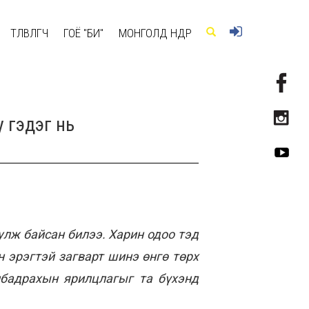
ТӨЛӨВЛӨГЧ
ГОЁ "БИ"
МОНГОЛД ӨНӨӨДӨР
у гэдэг нь
улж байсан билээ. Харин одоо тэд
 эрэгтэй загварт шинэ өнгө төрх
лбадрахын ярилцлагыг та бүхэнд