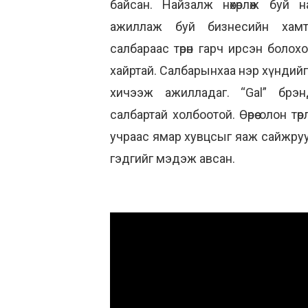
байсан. Найзалж нөхөрлөж буй 
ажиллаж буй бизнесийн хам
салбараас төрөн гарч ирсэн болох
хайртай. Салбарынхаа нэр хүндийг ул
хичээж ажилладаг. “Gal” брэ
салбартай холбоотой. Өөрөө олон тө
учраас ямар хувцсыг яаж сайжруу
гэдгийг мэдэж авсан.