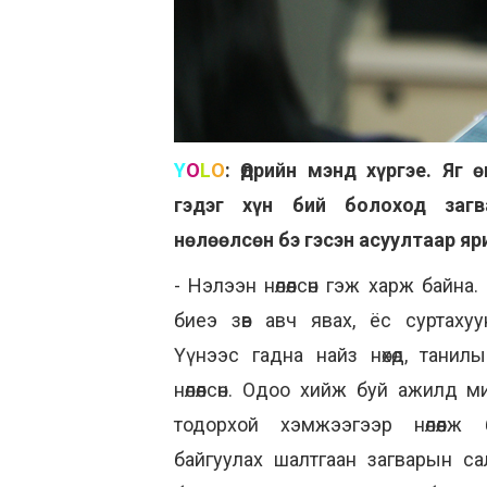
Y
O
L
O
:
Өдрийн мэнд хүргэе. Яг 
гэдэг хүн бий болоход загв
нөлөөлсөн бэ гэсэн асуултаар яр
- Нэлээн нөлөөлсөн гэж харж байна. 
биеэ зөв авч явах, ёс суртахуу
Үүнээс гадна найз нөхөд, тани
нөлөөлсөн. Одоо хийж буй ажилд 
тодорхой хэмжээгээр нөлөөлж 
байгуулах шалтгаан загварын са