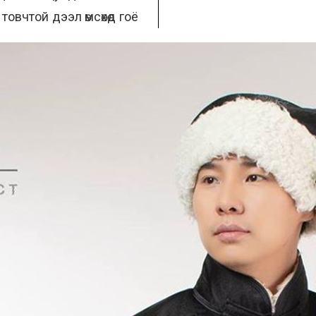
товчтой дээл өмсөхөд гоё