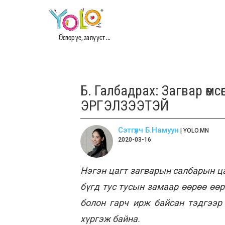
Өсвөр үе, залууст ...
Б. Галбадрах: Загвар өмс
ЭРГЭЛЗЭЭТЭЙ
Сэтгүүлч Б.Намуун
| YOLO.MN
2020-03-16
Нэгэн цагт загварын салбарын ца
бүгд тус тусын замаар өөрөө өө
болон гарч ирж байсан тэдгээр
хүргэж байна.