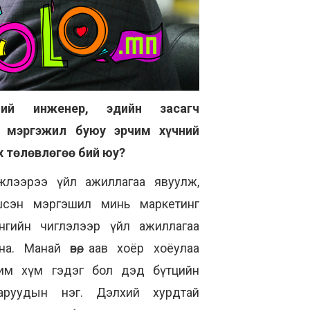
ний инженер, эдийн засагч
н мэргэжил буюу эрчим хүчний
 төлөвлөгөө бий юу?
жлээрээ үйл ажиллагаа явуулж,
шсэн мэргэшил минь маркетинг
нгийн чиглэлээр үйл ажиллагаа
. Манай өвөө, аав хоёр хоёулаа
им хүм гэдэг бол дэд бүтцийн
аруудын нэг. Дэлхий хурдтай