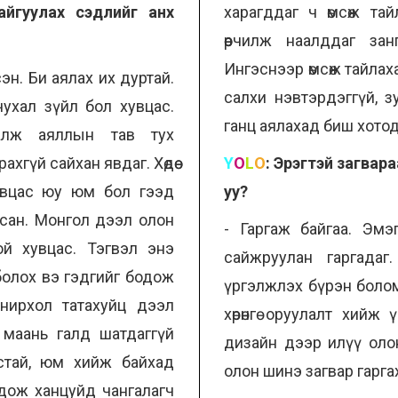
айгуулах сэдлийг анх
харагддаг ч өмсөж та
өөрчилж наалддаг занг
Ингэснээр өмсөж тайла
лсэн. Би аялах их дуртай.
салхи нэвтэрдэггүй, з
ухал зүйл бол хувцас.
ганц аялахад биш хотод
алж аяллын тав тух
хгүй сайхан явдаг. Хөдөө
Y
O
L
O
:
Эрэгтэй загвара
увцас юу юм бол гээд
уу?
сан. Монгол дээл олон
- Гаргаж байгаа. Эмэ
й хувцас. Тэгвэл энэ
сайжруулан гаргадаг
олох вэ гэдгийг бодож
үргэлжлэх бүрэн боло
сонирхол татахуйц дээл
хөрөнгө оруулалт хийж
 маань галд шатдаггүй
дизайн дээр илүү оло
астай, юм хийж байхад
олон шинэ загвар гарга
одож ханцуйд чангалагч