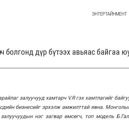
ЭНТЕРТАЙНМЕНТ
өгч болгонд дүр бүтээх авьяас байгаа ю
райлаг залуучууд хамтарч V.R гэх хамтлагийг байгу
рсдийн бизнесийг эрхэлж амжилттай явна. Монголын
 залуучуудын нэг загвар өмсөгч, топ модель Б.Га