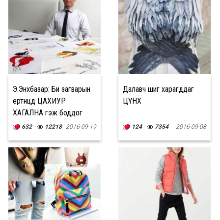
Э.Энхбазар: Би загварын
Далавч шиг харагддаг
ертөнцөд ЦАХИУР
ЦҮНХ
ХАГАЛНА гэж боддог
632
12218
2016-09-19
124
7354
2016-09-08