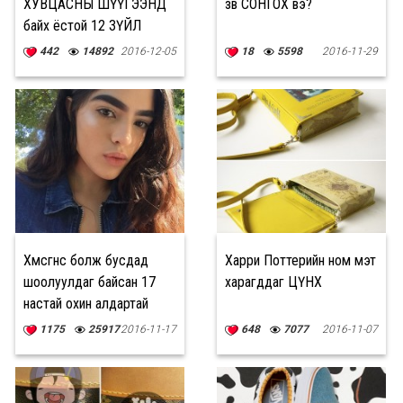
ХУВЦАСНЫ ШҮҮГЭЭНД
зөв СОНГОХ вэ?
байх ёстой 12 ЗҮЙЛ
442
14892
2016-12-05
18
5598
2016-11-29
Хөмсөгнөөсөө болж бусдад
Харри Поттерийн ном мэт
шоолуулдаг байсан 17
харагддаг ЦҮНХ
настай охин алдартай
модель болжээ
1175
25917
2016-11-17
648
7077
2016-11-07