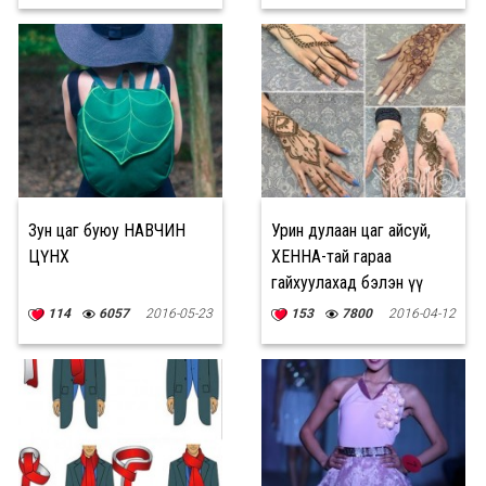
Зун цаг буюу НАВЧИН
Урин дулаан цаг айсуй,
ЦҮНХ
ХЕННА-тай гараа
гайхуулахад бэлэн үү
охид оо
114
6057
2016-05-23
153
7800
2016-04-12