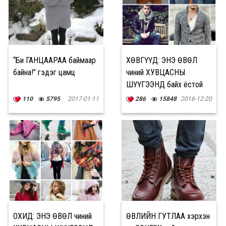
“Би ГАНЦААРАА баймаар
ХӨВГҮҮД: ЭНЭ ӨВӨЛ
байна!” гэдэг цамц
чиний ХУВЦАСНЫ
ШҮҮГЭЭНД байх ёстой
12 ЗҮЙЛ
110
5795
2017-01-11
286
15848
2016-12-20
ОХИД: ЭНЭ ӨВӨЛ чиний
ӨВЛИЙН ГУТЛАА хэрхэн