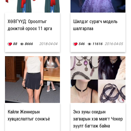
ХӨВГҮҮД: Ороолтыг
Шилдэг сурагч модель
донжтой ороох 11 арга
шалгарлаа
88
8666
2018-04-04
546
11616
2016-04-05
Кайли Женнерын
Энэ зуны охидын
хувцаслалтыг сонжъё
загварын хэв маягт Чокер
зүүлт багтаж байна