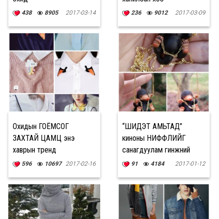
438
8905
2017-03-14
236
9012
2017-03-09
Охидын ГОЁМСОГ
“ШИДЭТ АМЬТАД”
ЗАХТАЙ ЦАМЦ энэ
киноны НИФФЛИЙГ
хаврын тренд
санагдуулам гинжний
ЧИМЭГЛЭЛ
596
10697
2017-02-16
91
4184
2017-01-12