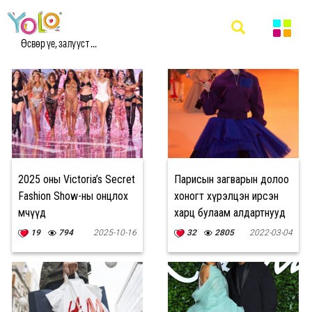
#FASHION МЭДЭЭ
Өсвөр үе, залууст ...
2025 оны Victoria’s Secret
Парисын загварын долоо
Fashion Show-ны онцлох
хоногт хүрэлцэн ирсэн
мөчүүд
харц булаам алдартнууд
19
794
2025-10-16
32
2805
2022-03-04