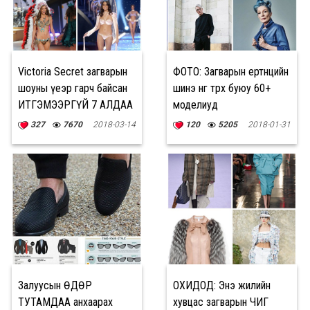
Victoria Secret загварын
ФОТО: Загварын ертөнцийн
шоуны үеэр гарч байсан
шинэ өнгө төрх буюу 60+
ИТГЭМЭЭРГҮЙ 7 АЛДАА
моделиуд
327
7670
2018-03-14
120
5205
2018-01-31
Залуусын ӨДӨР
ОХИДОД: Энэ жилийн
ТУТАМДАА анхаарах
хувцас загварын ЧИГ