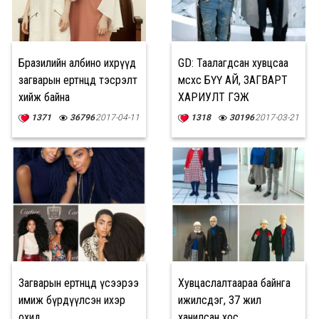
Бразилийн албино ихрүүд
GD: Таалагдсан хувцсаа
загварын ертөнцөд тэсрэлт
өмсөхөөс БҮҮ АЙ, ЗАГВАРТ
хийж байна
ХАРИУЛТ ГЭЖ
БАЙДАГГҮЙ
1371
36796
2017-04-11
1318
30196
2017-03-21
Загварын ертөнцөд үсээрээ
Хувцаслалтаараа байнга
имиж бүрдүүлсэн ихэр
ижилсдэг, 37 жил
охид
ханилсан хос