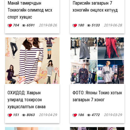
Манай тамирчдын
Парисийн загварын 7
Токиогийн олимпод өмсөх
хоногийн онцлох кетүүд
спорт хувцас
704
6591
2019-08-26
180
5133
2019-06-28
ОХИДОД: Хаврын
ФОТО: Японы Токио хотын
улиралд тохирсон
загварын 7 хоног
хувцаслалтын санаа
151
8063
2019-04-29
186
4772
2019-03-29