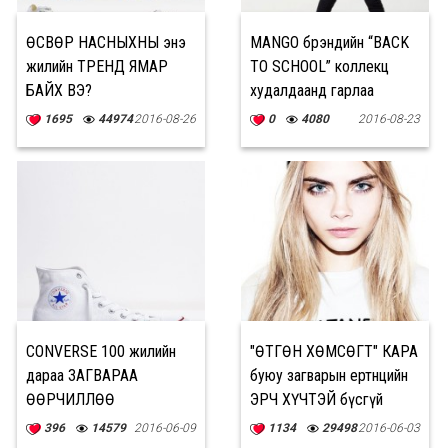
ӨСВӨР НАСНЫХНЫ энэ
MANGO брэндийн “BACK
жилийн ТРЕНД ЯМАР
TO SCHOOL” коллекц
БАЙХ ВЭ?
худалдаанд гарлаа
1695
44974
2016-08-26
0
4080
2016-08-23
CONVERSE 100 жилийн
"ӨТГӨН ХӨМСӨГТ" КАРА
дараа ЗАГВАРАА
буюу загварын ертөнцийн
ӨӨРЧИЛЛӨӨ
ЭРЧ ХҮЧТЭЙ бүсгүй
396
14579
2016-06-09
1134
29498
2016-06-03