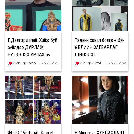
Г.Дэлгэрдалай: Хийж буй
Тэдний санал болгож буй
зүйлдээ ДУРЛАЖ
ӨВЛИЙН ЗАГВАРЛАГ,
БҮТЭЭЛЭЭ УРЛАХ нь
ШИНЭЛЭГ
үнэхээр ГАЙХАЛТАЙ
ХУВЦАСЛАЛТЫН 9
522
8465
2017-12-21
59
5904
2017-12-07
САНАА
ФОТО: "Victoria's Secret
Б.Мөнхтуяа: ХУВЦАСЛАЛТ