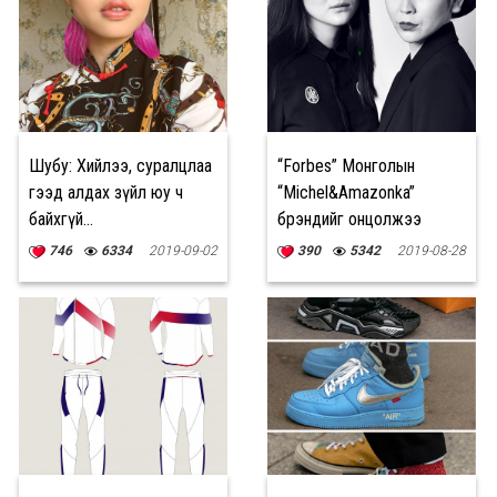
Шубу: Хийлээ, суралцлаа
“Forbes” Монголын
гээд алдах зүйл юу ч
“Michel&Amazonka”
байхгүй...
брэндийг онцолжээ
746
6334
2019-09-02
390
5342
2019-08-28