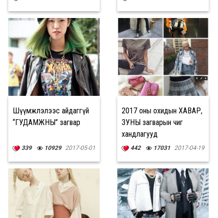
Шүүмжлэлээс айдаггүй
2017 оны охидын ХАВАР,
“ГУДАМЖНЫ” загвар
ЗУНЫ загварын чиг
хандлагууд
339
10929
2017-05-01
442
17031
2017-04-19