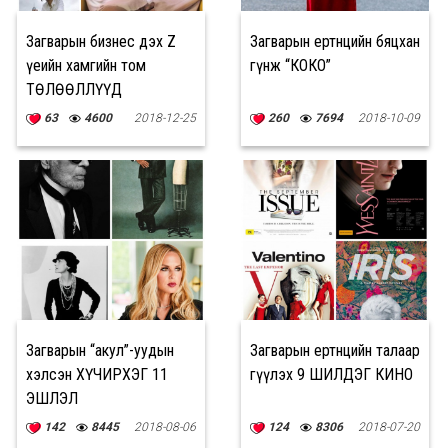
Загварын бизнес дэх Z
Загварын ертөнцийн бяцхан
үеийн хамгийн том
гүнж “КОКО”
ТӨЛӨӨЛЛҮҮД
63
4600
2018-12-25
260
7694
2018-10-09
Загварын “акул”-уудын
Загварын ертөнцийн талаар
хэлсэн ХҮЧИРХЭГ 11
өгүүлэх 9 ШИЛДЭГ КИНО
ЭШЛЭЛ
142
8445
2018-08-06
124
8306
2018-07-20