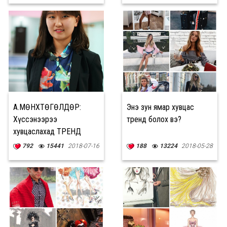
А.МӨНХТӨГӨЛДӨР:
Энэ зун ямар хувцас
Хүссэнээрээ
тренд болох вэ?
хувцаслахад ТРЕНД
СААД БОЛДОГ
792
15441
2018-07-16
188
13224
2018-05-28