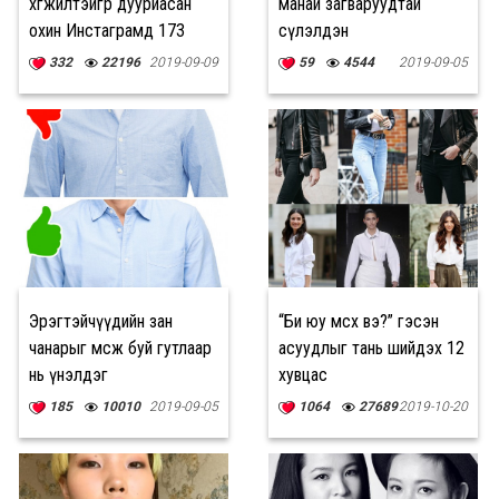
хөгжилтэйгөөр дууриасан
манай загваруудтай
охин Инстаграмд 173
сүлэлдэн
мянган дагагчтай болжээ
Michel&Amazonka-г
332
22196
2019-09-09
59
4544
2019-09-05
илэрхийлдэг
Эрэгтэйчүүдийн зан
“Би юу өмсөх вэ?” гэсэн
чанарыг өмсөж буй гутлаар
асуудлыг тань шийдэх 12
нь үнэлдэг
хувцас
185
10010
2019-09-05
1064
27689
2019-10-20