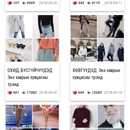
107
9969
2018-04-20
343
9119
2018-04-17
ОХИД, БҮСГҮЙЧҮҮДЭД:
ХӨВГҮҮДЭД: Энэ хаврын
Энэ хаврын хувцасны
хувцасны трэнд
трэнд
901
17082
2018-03-20
669
12583
2018-03-19