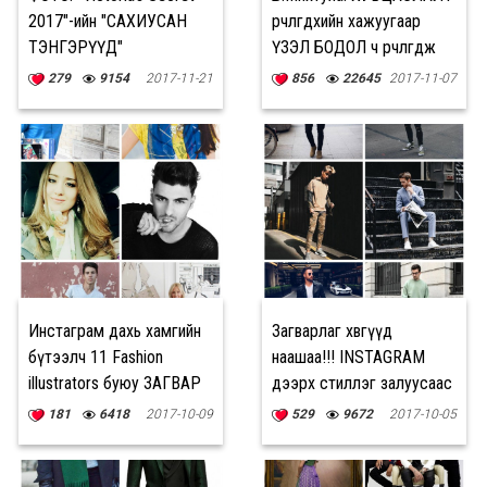
2017"-ийн "САХИУСАН
өөрчлөгдөхийн хажуугаар
ТЭНГЭРҮҮД"
ҮЗЭЛ БОДОЛ ч өөрчлөгдөж
болно
279
9154
2017-11-21
856
22645
2017-11-07
Инстаграм дахь хамгийн
Загварлаг хөвгүүд
бүтээлч 11 Fashion
наашаа!!! INSTAGRAM
illustrators буюу ЗАГВАР
дээрх стиллэг залуусаас
ЗУРААЧИД
суралцацгаая
181
6418
2017-10-09
529
9672
2017-10-05