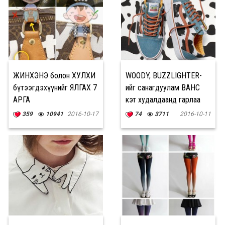
ЖИНХЭНЭ болон ХУЛХИ
WOODY, BUZZLIGHTER-
бүтээгдэхүүнийг ЯЛГАХ 7
ийг санагдуулам ВАНС
АРГА
кэт худалдаанд гарлаа
359
10941
2016-10-17
74
3711
2016-10-11