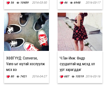
56
10489
2016-03-30
46
6948
2016-03-17
ХӨВГҮҮД: Converse,
Ч.Ган-Инж: Өндөр
Vans-ыг юутай хослуулж
суудалтай өмд өмсөхөд хөл
өмсөх вэ
урт харагддаг
80
7421
2016-04-27
687
15519
2016-03-16