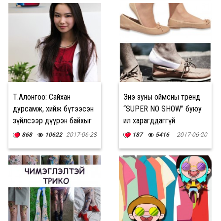
Т.Алонгоо: Сайхан
Энэ зуны оймсны тренд
дурсамж, хийж бүтээсэн
“SUPER NO SHOW” буюу
зүйлсээр дүүрэн байхыг
ил харагддаггүй
хүсдэг
онцлогтой
868
10622
2017-06-28
187
5416
2017-06-20