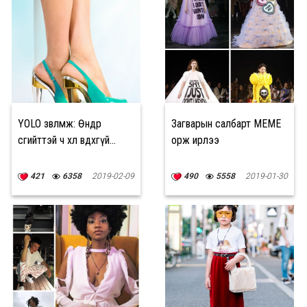
YOLO зөвлөмж: Өндөр
Загварын салбарт MEME
өсгийттэй ч хөл өвдөхгүй...
орж ирлээ
421
6358
2019-02-09
490
5558
2019-01-30