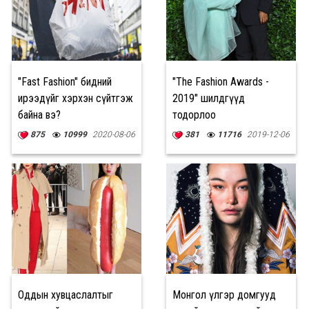
"Fast Fashion" бидний
"The Fashion Awards -
ирээдүйг хэрхэн сүйтгэж
2019" шилдгүүд
байна вэ?
тодорлоо
875
10999
2020-08-06
381
11716
2019-12-06
Оддын хувцаслалтыг
Монгол үлгэр домгууд