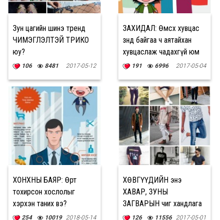
Зун цагийн шинэ тренд
ЗАХИДАЛ: Өмсөх хувцас
ЧИМЭГЛЭЛТЭЙ ТРИКО
зөндөө байгаа ч аятайхан
юу?
хувцаслаж чадахгүй юм
106
8481
2017-05-12
191
6996
2017-05-04
ХОНХНЫ БАЯР: Өөртөө
ХӨВГҮҮДИЙН энэ
тохирсон хослолыг
ХАВАР, ЗУНЫ
хэрхэн таних вэ?
ЗАГВАРЫН чиг хандлага
254
10019
2018-05-14
126
11556
2017-05-01