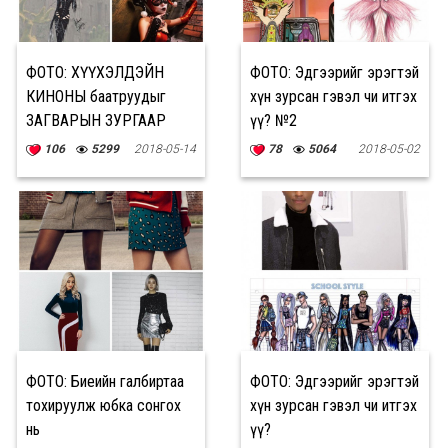
ФОТО: ХҮҮХЭЛДЭЙН
ФОТО: Эдгээрийг эрэгтэй
КИНОНЫ баатруудыг
хүн зурсан гэвэл чи итгэх
ЗАГВАРЫН ЗУРГААР
үү? №2
харвал…
106
5299
2018-05-14
78
5064
2018-05-02
ФОТО: Биеийн галбиртаа
ФОТО: Эдгээрийг эрэгтэй
тохируулж юбка сонгох
хүн зурсан гэвэл чи итгэх
нь
үү?