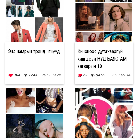
Энэ намрын тренд өнгөнүүд
Киноноос дутахааргүй
хийгдсэн НҮД БАЯСГАМ
загварын 10
СУРТАЛЧИЛГАА
104
7743
2017-09-26
61
6475
2017-09-14