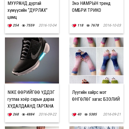
МУУРАНД дуртай
Энэ НАМРЫН тренд
хүмүүсийн “ДУРЛАХ”
ОМБРИ ТРИКО
цамц
254
7559
2016-10-04
118
7678
2016-10-03
NIKE ӨӨРИЙГӨӨ ҮДДЭГ
Луугийн хайрс мэт
гутлаа хоёр сарын дараа
ӨНГӨЛӨГ хагас БЭЭЛИЙ
ХУДАЛДААНД ГАРГАНА
268
4884
2016-09-22
40
5385
2016-09-21