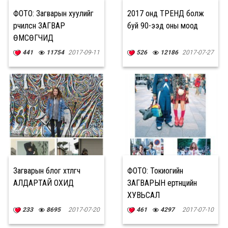
ФОТО: Загварын хуулийг
2017 онд ТРЕНД болж
өөрчилсөн ЗАГВАР
буй 90-ээд оны моод
ӨМСӨГЧИД
441
11754
2017-09-11
526
12186
2017-07-27
Загварын блог хөтлөгч
ФОТО: Токиогийн
АЛДАРТАЙ ОХИД
ЗАГВАРЫН ертөнцийн
ХУВЬСАЛ
233
8695
2017-07-20
461
4297
2017-07-10