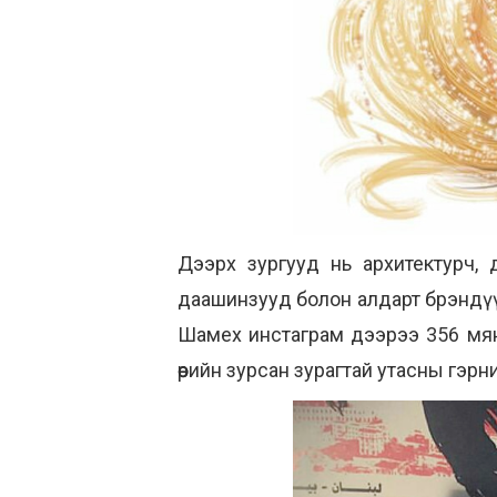
Дээрх зургууд нь архитектурч, 
даашинзууд болон алдарт брэндүү
Шамех инстаграм дээрээ 356 мянга
өөрийн зурсан зурагтай утасны г