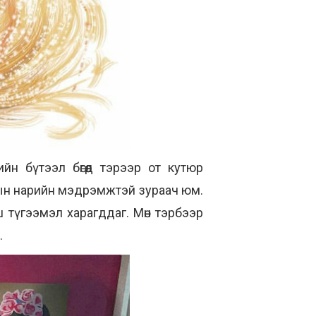
н бүтээл бөгөөд тэрээр от кутюр
рын нарийн мэдрэмжтэй зураач юм.
ш түгээмэл харагддаг. Мөн тэрбээр
.