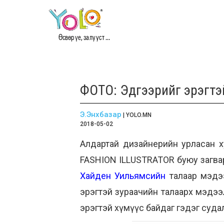
Өсвөр үе, залууст ...
ФОТО: Эдгээрийг эрэгтэй 
Э.Энхбазар
| YOLO.MN
2018-05-02
Алдартай дизайнерийн урласан хув
FASHION ILLUSTRATOR буюу загвар
Хайден Уильямсийн
талаар мэдээ
эрэгтэй зураачийн талаарх мэдээл
эрэгтэй хүмүүс байдаг гэдэг суда