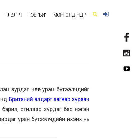
ТӨЛӨВЛӨГЧ
ГОЁ "БИ"
МОНГОЛД ӨНӨӨДӨР
ан зурдаг чөлөөт уран бүтээлчдийг
хэнд
Британий алдарт загвар зураач
 барил, стилээр зурдаг бас нэгэн
рвирдаг уран бүтээлчдийн ихэнх нь