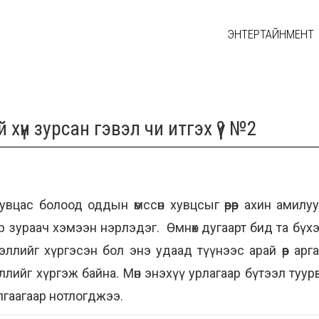
ЭНТЕРТАЙНМЕНТ
хүн зурсан гэвэл чи итгэх үү? №2
цас болоод оддын өмссөн хувцсыг өөрөөр ахин амилуул
 зураач хэмээн нэрлэдэг. Өмнөх дугаарт бид та бү
ллийг хүргэсэн бол энэ удаад түүнээс арай өөр арга
лийг хүргэж байна. Мөн энэхүү урлагаар бүтээл туу
лгаагаар нотлогджээ.