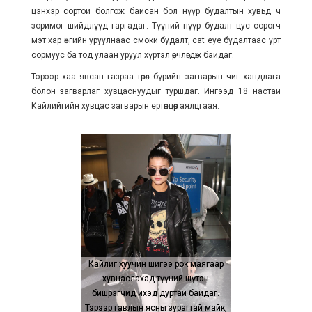
цэнхэр сортой болгож байсан бол нүүр будалтын хувьд ч
зоримог шийдлүүд гаргадаг. Түүний нүүр будалт цус сорогч
мэт хар өнгийн уруулнаас смоки будалт, cat eye будалтаас урт
сормуус ба тод улаан уруул хүртэл өөрчлөгдөж байдаг.
Тэрээр хаа явсан газраа төрөл бүрийн загварын чиг хандлага
болон загварлаг хувцаснуудыг туршдаг. Ингээд 18 настай
Кайлийгийн хувцас загварын ертөнцөөр аялцгаая.
Кайлиг хуучин шигээ рок маягаар
Кайлиг хуучин шигээ рок маягаар
хувцаслахад түүний шүтэн
хувцаслахад түүний шүтэн
бишрэгчид ихэд дуртай байдаг.
бишрэгчид ихэд дуртай байдаг.
Тэрээр гавлын ясны зурагтай майк,
Тэрээр гавлын ясны зурагтай майк,