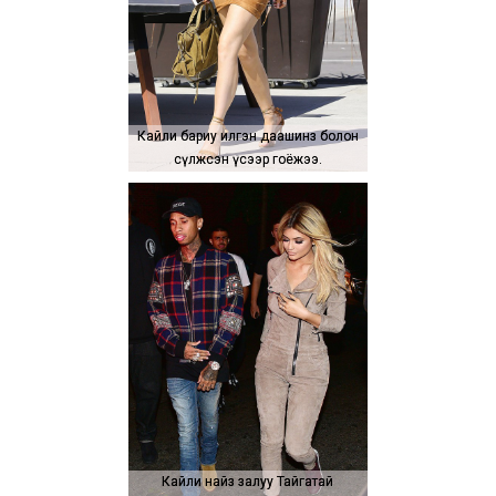
Кайли бариу илгэн даашинз болон
Кайли бариу илгэн даашинз болон
сүлжсэн үсээр гоёжээ.
сүлжсэн үсээр гоёжээ.
Кайли найз залуу Тайгатай
Кайли найз залуу Тайгатай