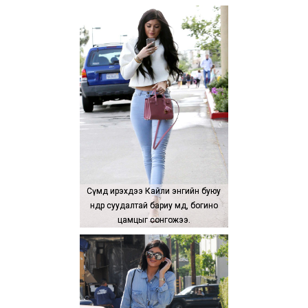
Сүмд ирэхдээ Кайли энгийн буюу
Сүмд ирэхдээ Кайли энгийн буюу
өндөр суудалтай бариу өмд, богино
өндөр суудалтай бариу өмд, богино
цамцыг сонгожээ.
цамцыг сонгожээ.