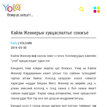
Өсвөр үе, залууст ...
Кайли Женнерын хувцаслалтыг сонжъё
Бабу
| YOLO.MN
2016-03-30
Кайли Женнер өсвөр насны охин ч гэлээ Холливуудын хамгийн
"cool" хувцасладаг одын нэг.
Кендалл, Ким хоёрыг мартах цаг болжээ. Учир нь Кайли
Женнер Кардашианы хаант улсын гоо сайхны түлхүүрийг
гартаа атгаж байна. Хэзээд халуухан эсвэл гоёмсог
харагдаж чаддаг Бяцхан Мисс Женнер нь жирийн үед ч,
улаан хивсний ёслолд ч гээд хаана л бол хаана ямагт
сайхан харагддаг. Хэрэв чамд алтернатив, панк хувцаслалт
таалагддаг бол тэр энэ тал дээр их мэдрэмжтэй шүү.
Кендал үсээ л гэхэд лусын дагина мэт ногоон, тайрмал, мөн