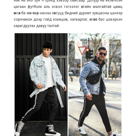
яак нь энэ зун ч трэнд хэвээр байсаар. Дотуур нь ихэвчлэн
цагаан футболк аль эсвэл гэгээлэг өнгийн малгайтай цамц
өмсөх ба мөн өсвөр насны хөвгүүд бидний дүрэмт хувцасны цэнхэр
сорочикон дээр гойд зохицож, загварлаг, өнгөлөг бас цэвэрхэн
харагдуулах давуу талтай.