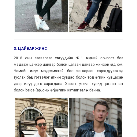
3. ЦАЙВАР ЖИНС
2018 оны загварлаг хөвгүүдийн №1 өмдний сонголт бол
мэдээж цэнхэр цайвар болон цагаан цайвар жинсэн өмд юм.
Чамайг илүү мэдрэмжтэй бас загварлаг харагдуулахад
туслах бөгөөд гэгээлэг өнгийн хувцас болон тод өнгийн хувцасан
дээр илүү догь харагдана. Харин гутлын хувьд цагаан кэт
болон beige (арьсны өнгө) өнгийн кэтийг зөвлөж байна.