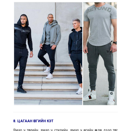
8. ЦАГААН ӨНГИЙН КЭТ
Ямар ч төрлийн, ямар ч стилийн, ямар ч өнгийн өмдөн дээр төгс