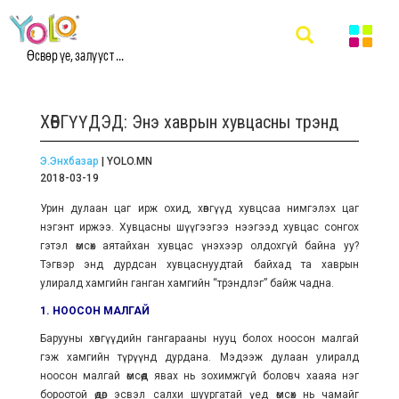
Өсвөр үе, залууст ...
ХӨВГҮҮДЭД: Энэ хаврын хувцасны трэнд
Э.Энхбазар
| YOLO.MN
2018-03-19
Урин дулаан цаг ирж охид, хөвгүүд хувцсаа нимгэлэх цаг
нэгэнт иржээ. Хувцасны шүүгээгээ нээгээд хувцас сонгох
гэтэл өмсөх аятайхан хувцас үнэхээр олдохгүй байна уу?
Тэгвэр энд дурдсан хувцаснуудтай байхад та хаврын
улиралд хамгийн ганган хамгийн “трэндлэг” байж чадна.
1. НООСОН МАЛГАЙ
Барууны хөвгүүдийн гангарааны нууц болох ноосон малгай
гэж хамгийн түрүүнд дурдана. Мэдээж дулаан улиралд
ноосон малгай өмсөөд явах нь зохимжгүй боловч хааяа нэг
бороотой өдөр эсвэл салхи шуургатай үед өмсөх нь чамайг