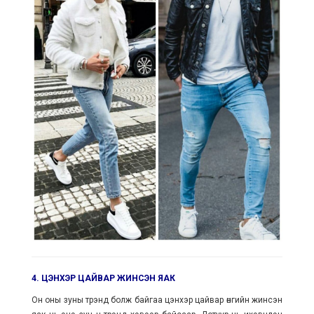
4. ЦЭНХЭР ЦАЙВАР ЖИНСЭН ЯАК
Он оны зуны трэнд болж байгаа цэнхэр цайвар өнгийн жинсэн