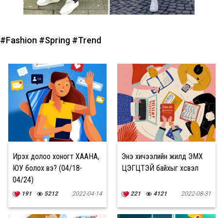
#Fashion
#Spring
#Trend
Ирэх долоо хоногт ХААНА,
Энэ хичээлийн жилд ЭМХ
ЮУ болох вэ? (04/18-
ЦЭГЦТЭЙ байхыг хүсвэл
04/24)
191
5212
2022-04-14
221
4121
2022-08-31