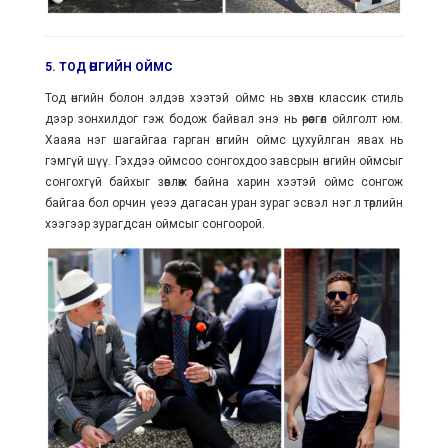
5. ТОД ӨНГИЙН ОЙМС
Тод өнгийн болон элдэв хээтэй оймс нь зөвхөн классик стиль
дээр зонхилдог гэж бодож байвал энэ нь өрөөсгөл ойлголт юм.
Хааяа нэг шагайгаа гарган өнгийн оймс цухуйлган явах нь
гэмгүй шүү. Гэхдээ оймсоо сонгохдоо завсрын өнгийн оймсыг
сонгохгүй байхыг зөвлөж байна харин хээтэй оймс сонгож
байгаа бол орчин үеээ дагасан уран зураг эсвэл нэг л төрлийн
хээгээр зурагдсан оймсыг сонгоорой.