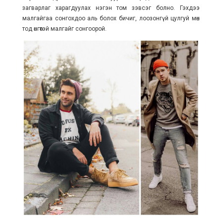
загварлаг харагдуулах нэгэн том зэвсэг болно. Гэхдээ
малгайгаа сонгохдоо аль болох бичиг, лоозонгүй цулгуй мөн
тод өнгөтэй малгайг сонгоорой.