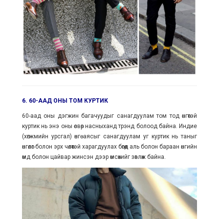
6. 60-ААД ОНЫ ТОМ КУРТИК
60-аад оны дэгжин багачуудыг санагдуулам том тод өнгөтэй
куртик нь энэ оны өсвөр насныханд трэнд болоод байна. Индие
(хөгжмийн урсгал) өнгө аясыг санагдуулам уг куртик нь таныг
өнгөлөг болон эрх чөлөөтэй харагдуулах бөгөөд аль болон бараан өнгийн
өмд болон цайвар жинсэн дээр өмсөхийг зөвлөж байна.