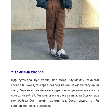
7. ТАМИРЫН ХОСЛОЛ
Өдөр тутамдаа бус хааяа нэг өмсөхөд илүүдэхгүй тамирын
хослол нь өнөө үед гангараа болоод байна. Мэдээж хөвгүүдийн
хувьд бараан өнгийн мөн элдэв зураг бичиггүй тамирын хослол
сонгох нь зүйтэй. Мөн тамирын хувцасаа гангараа болгон өмсөх
гэж байгаа бол нарийн тамирын өмд болон үндсэн өнгийн
канттай хослолыг сонгоорой.