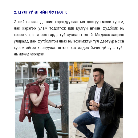
2. ЦУЛГУЙ ӨНГИЙН ФУТБОЛК
Энгийн атлаа дэгжин харагдуулдаг мөн дээгүүр өмссөн хүрэм,
яак зэрэгээ улам тодотгож өгдөг цулгуй өнгийн фудболк нь
хэзээ ч трэнд ээс гардаггүй хувцас гэлтэй. Мэдээж хаврын
улиралд дан футболктой явах нь зохимжгүй тул дээгүүр өмссөн
хүрэмтэйгээ харшуулан өнгөө сонгож элдэв бичиггүй зураггүйг
нь илүүд үзээрэй.