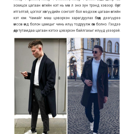
зохицох цагаан өнгийн кэт нь мөн л энэ зун трэнд хэвээр. Өөртөө
итгэлтэй, цоглог хөвгүүдийн сонголт бол мэдээж цагаан өнгийн
кэт юм. Чамайг маш цэвэрхэн харагдуулах бөгөөд дээгүүрээ
өмссөн өмд болон цамцыг чинь илүү тодруулж өгөх болно. Гэхдээ
өдөр тутамдаа цагаан кэтээ цэвэрхэн байлгахыг илүүд үзээрэй.