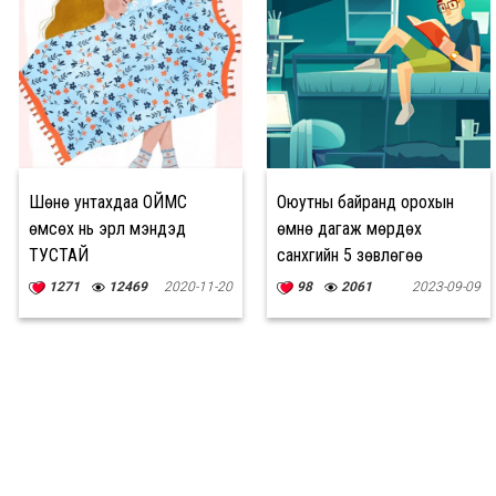
Шөнө унтахдаа ОЙМС
Оюутны байранд орохын
өмсөх нь эрүүл мэндэд
өмнө дагаж мөрдөх
ТУСТАЙ
санхүүгийн 5 зөвлөгөө
1271
12469
2020-11-20
98
2061
2023-09-09