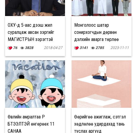
ОХУ-д 5-аас дээш жил
Монголоос шатар
суралцаж авсан зэргийг
сонирхогчдын дөрвөн
МАГИСТРЫН зэрэгтэй
дэлхийн аварга төрлөө
ДҮЙЦҮҮЛЭХЭЭР боллоо
76
3828
2018-04-27
3141
2785
2023-11-11
Өвлийн амралтаа ҮР
Өөрийгөө ажиглаж, сэтгэл
БҮТЭЭЛТЭЙ өнгөрөөх 11
хөдлөлөө удирдахад тань
САНАА
туслах аргууд