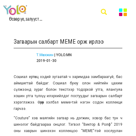
Өсвөр үе, залууст ...
Загварын салбарт MEME орж ирлээ
Т.Мөнхжин
| YOLO.MN
2019-01-30
Сошиал ертөнц хэдий зугаатай ч заримдаа замбараагүй, бас
аймшигтай байдаг. Сошиал буюу олон нийтийн цахим
сүлжээнд зураг болон текстээр тодорхой утга, ялангуяа
хошин утга түлхүү илэрхийлдэг постуудыг загварын салбарт
хэрэглэжээ. Өөрөөр хэлбэл меме-тэй нэгэн содон коллекци
гарчээ.
“Couture” хэв маягийн загвар нь дэгжин, ховор бас тун ч
шинэлэг байдгаараа онцлог. Тэгвэл “Виктор & Ролф” 2019
оны хаврын шинэхэн коллекцоо “MEME”-тэй хослуулан