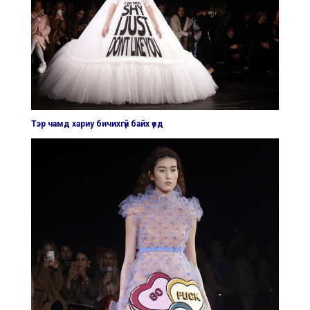
Тэр чамд хариу бичихгүй байх үед