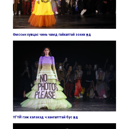
Өмссөн хувцас чинь чамд гайхалтай зохих үед
ҮГҮЙ гэж хэлэхэд ч хангалттай бус үед