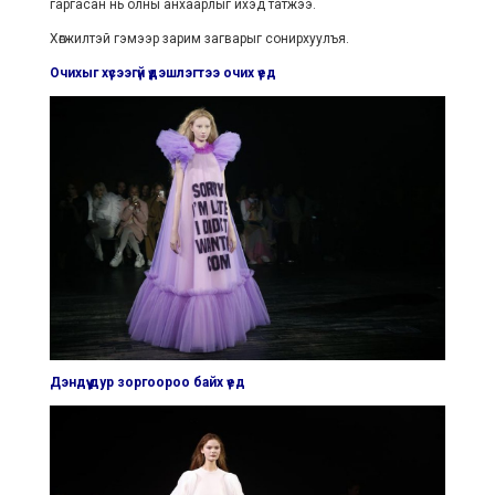
гаргасан нь олны анхаарлыг ихэд татжээ.
Хөгжилтэй гэмээр зарим загварыг сонирхуулъя.
Очихыг хүсээгүй үдэшлэгтээ очих үед
Дэндүү дур зоргоороо байх үед