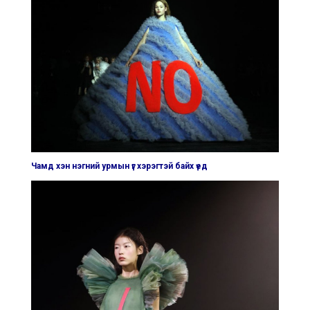
Чамд хэн нэгний урмын үг хэрэгтэй байх үед