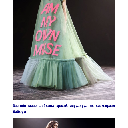
Засгийн газар шийдэлд хүрэхгүй. асуудлууд нь даамжраад
байх үед