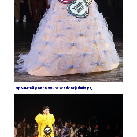
Тэр чамтай долоо хоног холбоогүй байх үед