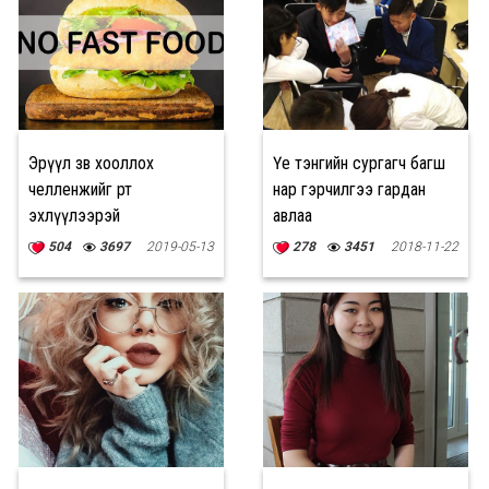
Эрүүл зөв хооллох
Үе тэнгийн сургагч багш
челленжийг өөртөө
нар гэрчилгээ гардан
эхлүүлээрэй
авлаа
504
3697
2019-05-13
278
3451
2018-11-22