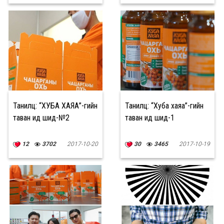
Танилц: “ХУБА ХАЯА”-гийн
Танилц: “Хуба хаяа”-гийн
таван ид шид-№2
таван ид шид-1
12
3702
2017-10-20
30
3465
2017-10-19