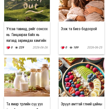
Утсаа тавиад, өөрийгөө сонсох
Ээж та биеэ бодоорой
нь: Ганцаараа байх нь
яагаад заримдаа хамгийн
зөв сонголт болдог вэ?
0
229
2026-06-26
0
189
2026-06-25
Та ямар төрлийн сүү уух
Эрүүл амттай өглөөний цайны