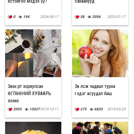
ёстойгоо мэдэх үү?
санаанууд
0
194
2026-06-17
58
2056
2025-01-17
Зөвхөн өөртөө зориулсан
Зөв өлсөж чадвал турна
ӨГЛӨӨНИЙ ХУВААРЬ
гэдэг асуудал биш
зохио
2055
13527
2019-10-11
275
6833
2019-05-23