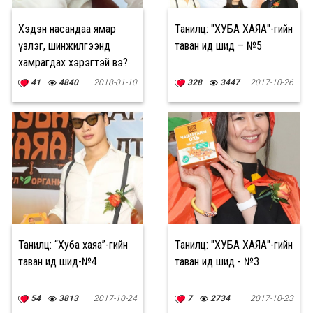
Хэдэн насандаа ямар
Танилц: "ХУБА ХАЯА"-гийн
үзлэг, шинжилгээнд
таван ид шид – №5
хамрагдах хэрэгтэй вэ?
41
4840
2018-01-10
328
3447
2017-10-26
Танилц: “Хуба хаяа”-гийн
Танилц: "ХУБА ХАЯА"-гийн
таван ид шид-№4
таван ид шид - №3
54
3813
2017-10-24
7
2734
2017-10-23