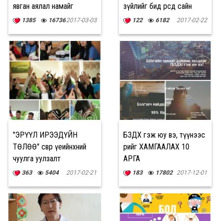
явган аялал намайг
зүйлийг бид өөрсдөө сайн
сэтгэл гутралаас аварсан
мэддэг”
1385
16736
2017-03-03
122
6182
2017-02-22
"ЭРҮҮЛ ИРЭЭДҮЙН
БЗДХ гэж юу вэ, түүнээс
ТӨЛӨӨ" өсвөр үеийнхний
өөрийгөө ХАМГААЛАХ 10
чуулга уулзалт
АРГА
амжилттай боллоо
363
5404
2017-02-21
183
17802
2017-12-01