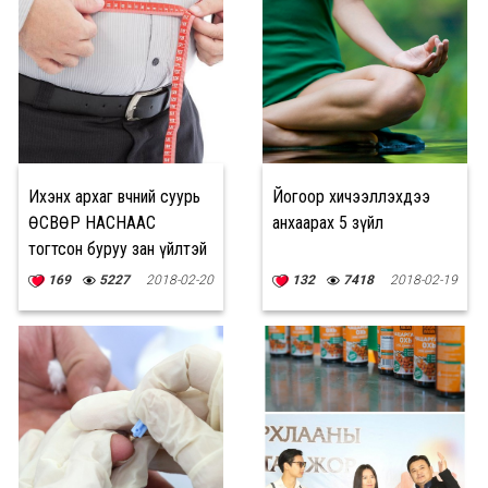
Ихэнх архаг өвчний суурь
Йогоор хичээллэхдээ
ӨСВӨР НАСНААС
анхаарах 5 зүйл
тогтсон буруу зан үйлтэй
холбоотой
169
5227
2018-02-20
132
7418
2018-02-19