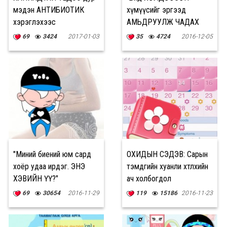
мэдэн АНТИБИОТИК
хүмүүсийг эргээд
хэрэглэхээс
АМЬДРУУЛЖ ЧАДАХ
ЗАЙЛСХИЙГЭЭРЭЙ
уу?"
69
3424
2017-01-03
35
4724
2016-12-05
"Миний биений юм сард
ОХИДЫН СЭДЭВ: Сарын
хоёр удаа ирдэг. ЭНЭ
тэмдгийн хуанли хөтлөхийн
ХЭВИЙН ҮҮ?"
ач холбогдол
69
30654
2016-11-29
119
15186
2016-11-23