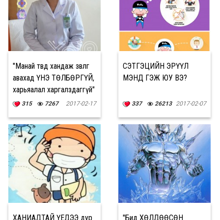
"Манай төвд хандаж зөвлөгөө
СЭТГЭЦИЙН ЭРҮҮЛ
авахад ҮНЭ ТӨЛБӨРГҮЙ,
МЭНД ГЭЖ ЮУ ВЭ?
харьяалал харгалздаггүй"
315
7267
2017-02-17
337
26213
2017-02-07
ХАНИАДТАЙ ҮЕДЭЭ дур
"Бид ХӨЛДӨӨСӨН