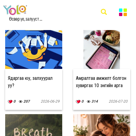
#HEALTH МЭДЭЭ
Өсвөр үе, залууст ...
Ядаргаа юу, залхуурал
Амралтаа амжилт болгон
уу?
хувиргах 10 энгийн арга
0
207
2026-06-29
0
314
2026-07-20