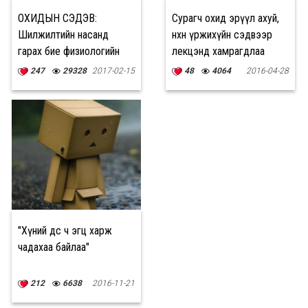
ОХИДЫН СЭДЭВ:
Сурагч охид эрүүл ахуй,
Шилжилтийн насанд
нөхөн үржихүйн сэдвээр
гарах бие физиологийн
лекцэнд хамрагдлаа
өөрчлөлтүүд
247
29328
2017-02-15
48
4064
2016-04-28
"Хүний өөдөөс ч эгц харж
чадахаа байлаа"
212
6638
2016-11-21