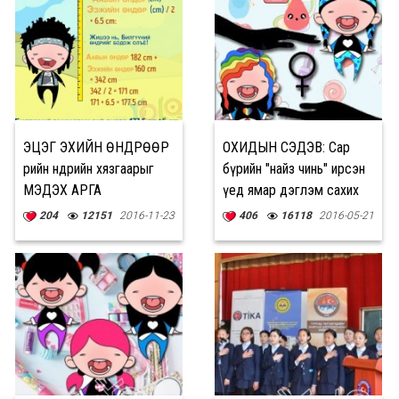
ЭЦЭГ ЭХИЙН ӨНДРӨӨР
ОХИДЫН СЭДЭВ: Сар
өөрийн өндрийн хязгаарыг
бүрийн "найз чинь" ирсэн
МЭДЭХ АРГА
үед ямар дэглэм сахих
вэ?
204
12151
2016-11-23
406
16118
2016-05-21