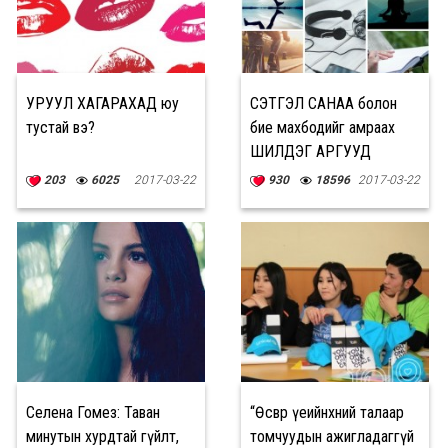
УРУУЛ ХАГАРАХАД юу
СЭТГЭЛ САНАА болон
тустай вэ?
бие махбодийг амраах
ШИЛДЭГ АРГУУД
203
6025
2017-03-22
930
18596
2017-03-22
Селена Гомез: Таван
“Өсвөр үеийнхний талаар
минутын хурдтай гүйлт,
томчуудын ажигладаггүй