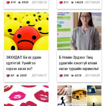
“дарагджээ”
419
5939
2017-06-13
511
14624
2017-04-24
ЗАХИДАЛ: Би их удаан
Б.Номин-Эрдэнэ: Ганц
хөдөлгөөнтэй. Үүнийгээ
удаагийн хэнэггүй алхам
хэрхэн засах вэ?
насан туршийн харамслыг
үлдээж болно
60
5505
2017-04-17
308
6218
2017-03-29