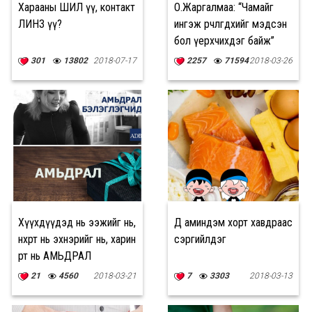
Харааны ШИЛ үү, контакт
О.Жаргалмаа: “Чамайг
ЛИНЗ үү?
ингэж өөрчлөгдөхийг мэдсэн
бол үерхчихдэг байж”
гэж хэлсэн ч хүн бий
301
13802
2018-07-17
2257
71594
2018-03-26
Хүүхдүүдэд нь ээжийг нь,
Д аминдэм хорт хавдраас
нөхөрт нь эхнэрийг нь, харин
сэргийлдэг
өөрт нь АМЬДРАЛ
бэлэглэжээ
21
4560
2018-03-21
7
3303
2018-03-13