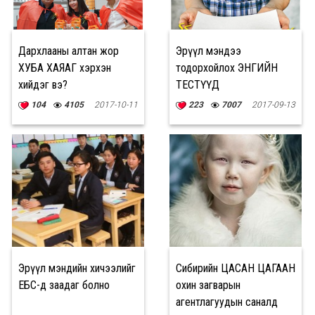
Дархлааны алтан жор
Эрүүл мэндээ
ХУБА ХАЯАГ хэрхэн
тодорхойлох ЭНГИЙН
хийдэг вэ?
ТЕСТҮҮД
104
4105
2017-10-11
223
7007
2017-09-13
Эрүүл мэндийн хичээлийг
Сибирийн ЦАСАН ЦАГААН
ЕБС-д заадаг болно
охин загварын
агентлагуудын саналд