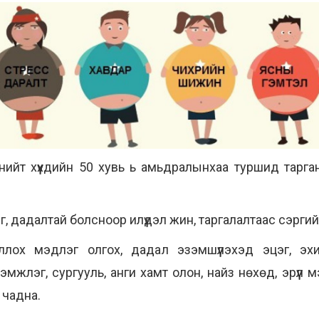
 нийт хүүхдийн 50 хувь ь амьдралынхаа туршид тарг
, дадалтай болсноор илүүдэл жин, таргалалтаас сэрги
ооллох мэдлэг олгох, дадал эзэмшүүлэхэд эцэг, э
эмжлэг, сургууль, анги хамт олон, найз нөхөд, эрүү
 чадна.