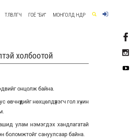
ТӨЛӨВЛӨГЧ
ГОЁ "БИ"
МОНГОЛД ӨНӨӨДӨР
лтэй холбоотой
сэдвийг онцолж байна.
 өвчнүүдийг нөхцөлдүүлэгч гол хүчин
м.
аашид улам нэмэгдэх хандлагатай
рэн боломжтойг сануулсаар байна.