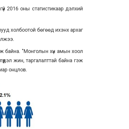
гүй 2016 оны статистикаар дэлхий
й шууд холбоотой бөгөөд ихэнх архаг
олжээ.
ж байна. "Монголын хүн амын хоол
үүдэл жин, таргалалттай байна гэж
мар онцлов.