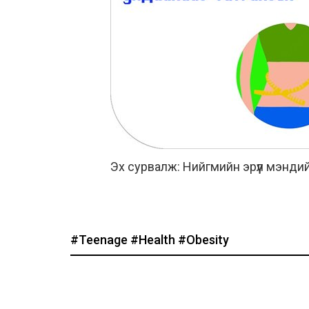
Эх сурвалж: Нийгмийн эрүүл мэндий
#Teenage
#Health
#Obesity