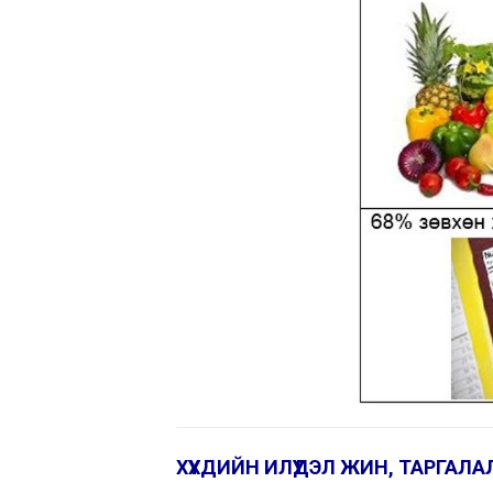
ХҮҮХДИЙН ИЛҮҮДЭЛ ЖИН, ТАРГАЛ