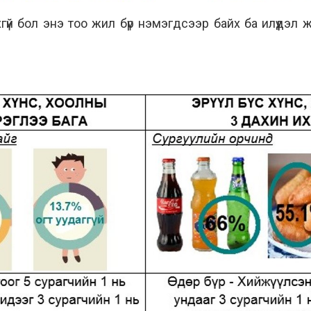
үй бол энэ тоо жил бүр нэмэгдсээр байх ба илүүдэл