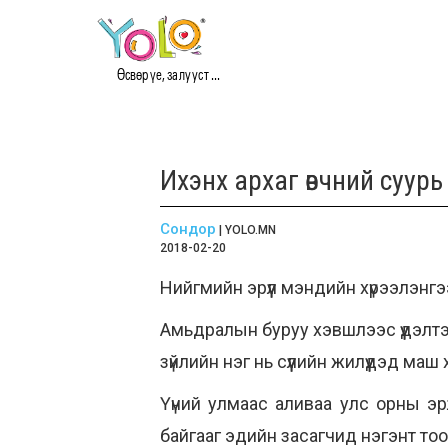
Өсвөр үе, залууст ...
Ихэнх архаг өвчний суур
Сондор
| YOLO.MN
2018-02-20
Нийгмийн эрүүл мэндийн хүрээлэнг
Амьдралын буруу хэвшлээс үүдэлтэй 
зүйлийн нэг нь сүүлийн жилүүдэд ма
Үүний улмаас аливаа улс орны э
байгааг эдийн засагчид нэгэнт то