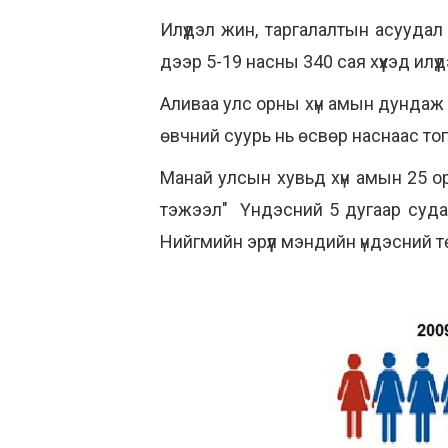
Илүүдэл жин, таргалалтын асууда
дээр 5-19 насны 340 сая хүүхэд илү
Аливаа улс орны хүн амын дундаж на
өвчний суурь нь өсвөр наснаас тог
Манай улсын хувьд хүн амын 25 о
тэжээл" Үндэсний 5 дугаар судалг
Нийгмийн эрүүл мэндийн үндэсний