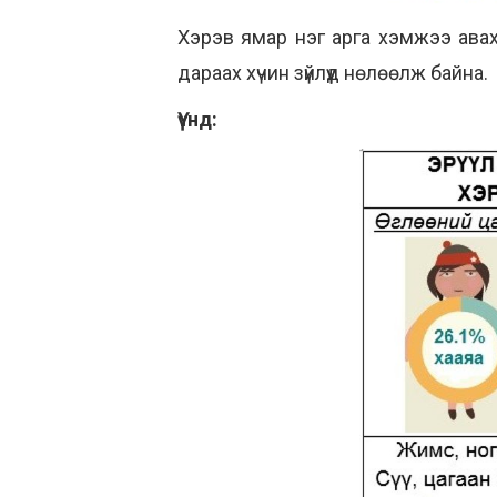
Хэрэв ямар нэг арга хэмжээ авахг
дараах хүчин зүйлүүд нөлөөлж байна.
Үүнд: