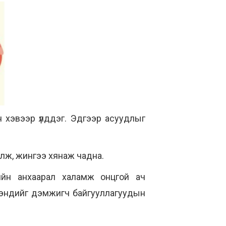
ан хэвээр үлддэг. Эдгээр асуудлыг
йлж, жингээ хянаж чадна.
хийн анхаарал халамж онцгой ач
л мэндийг дэмжигч байгууллагуудын