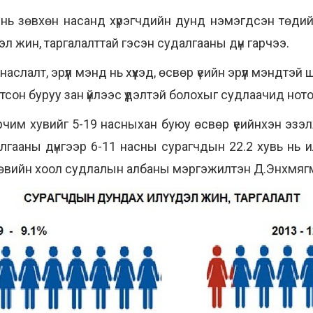
л нь зөвхөн насанд хүрэгчдийн дунд нэмэгдсэн төдий
үдэл жин, таргалалттай гэсэн судалгааны дүн гарчээ.
слалт, эрүүл мэнд нь хүүхэд, өсвөр үеийн эрүүл мэндтэ
тсон буруу зан үйлээс үүдэлтэй болохыг судлаачид нот
рчим хувийг 5-19 насныхан буюу өсвөр үеийнхэн эзэл
ааны дүнгээр 6-11 насны сурагчдын 22.2 хувь нь ил
 төвийн хоол судлалын албаны мэргэжилтэн Д.Энхмяг