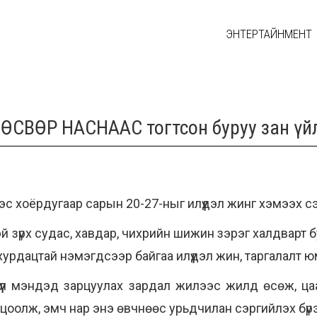
ЭНТЕРТАЙНМЕНТ
ь ӨСВӨР НАСНААС тогтсон буруу зан үй
ээс хоёрдугаар сарын 20-27-ныг илүүдэл жинг хэмээх 
зүрх судас, хавдар, чихрийн шижин зэрэг халдварт бус
ш хурдацтай нэмэгдсээр байгаа илүүдэл жин, таргалалт ю
рүүл мэндэд зарцуулах зардал жилээс жилд өсөж, ц
оцоолж, эмч нар энэ өвчнөөс урьдчилан сэргийлэх бү