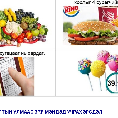
АЛТЫН УЛМААС ЭРҮҮЛ МЭНДЭД УЧРАХ ЭРСДЭЛ