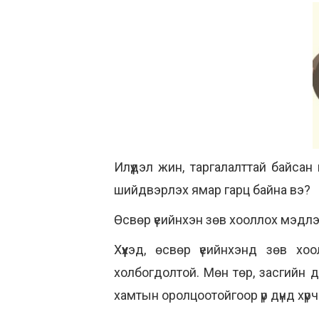
Илүүдэл жин, таргалалттай байсан
шийдвэрлэх ямар гарц байна вэ?
Өсвөр үеийнхэн зөв хооллох мэдлэг
Хүүхэд, өсвөр үеийнхэнд зөв х
холбогдолтой. Мөн төр, засгийн д
хамтын оролцоотойгоор үр дүнд хүрч