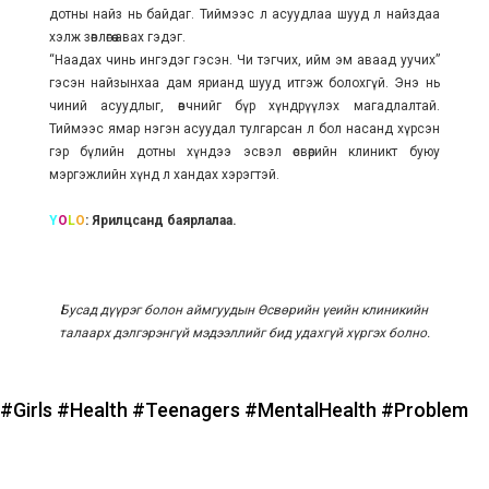
дотны найз нь байдаг. Тиймээс л асуудлаа шууд л найздаа
хэлж зөвлөгөө авах гэдэг.
“Наадах чинь ингэдэг гэсэн. Чи тэгчих, ийм эм аваад уучих”
гэсэн найзынхаа дам ярианд шууд итгэж болохгүй. Энэ нь
чиний асуудлыг, өвчнийг бүр хүндрүүлэх магадлалтай.
Тиймээс ямар нэгэн асуудал тулгарсан л бол насанд хүрсэн
гэр бүлийн дотны хүндээ эсвэл өсвөрийн клиникт буюу
мэргэжлийн хүнд л хандах хэрэгтэй.
Y
O
L
O
: Ярилцсанд баярлалаа.
Бусад дүүрэг болон аймгуудын Өсвөрийн үеийн клиникийн
талаарх дэлгэрэнгүй мэдээллийг бид удахгүй хүргэх болно.
#Girls
#Health
#Teenagers
#MentalHealth
#Problem