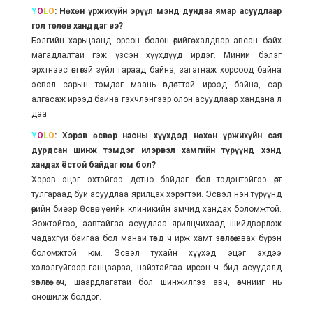
Y
O
L
O
: Нөхөн үржихүйн эрүүл мэнд дундаа ямар асуудлаар
гол төлөв ханддаг вэ?
Бэлгийн харьцаанд орсон болон өөрийгөө халдвар авсан байх
магадлалтай гэж үзсэн хүүхдүүд ирдэг. Миний бэлэг
эрхтнээс өнгөтэй зүйл гараад байна, загатнаж хорсоод байна
эсвэл сарын тэмдэг маань өвдөлттэй ирээд байна, сар
алгасаж ирээд байна гэхчлэнгээр олон асуудлаар хандана л
даа.
Y
O
L
O
: Хэрэв өсвөр насны хүүхдэд нөхөн үржихүйн сая
дурдсан шинж тэмдэг илэрвэл хамгийн түрүүнд хэнд
хандах ёстой байдаг юм бол?
Хэрэв эцэг эхтэйгээ дотно байдаг бол тэдэнтэйгээ өөрт
тулгараад буй асуудлаа ярилцах хэрэгтэй. Эсвэл нэн түрүүнд
өөрийн биеэр Өсвөр үеийн клиникийн эмчид хандах боломжтой.
Ээжтэйгээ, аавтайгаа асуудлаа ярилцчихаад шийдвэрлэж
чадахгүй байгаа бол манай төвд ч ирж хамт зөвлөгөө авах бүрэн
боломжтой юм. Эсвэл тухайн хүүхэд эцэг эхдээ
хэлэлгүйгээр ганцаараа, найзтайгаа ирсэн ч бид асуудалд
зөвлөгөө өгч, шаардлагатай бол шинжилгээ авч, өвчнийг нь
оношилж болдог.