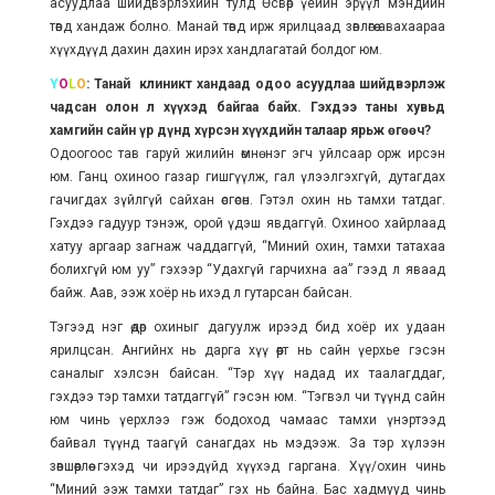
асуудлаа шийдвэрлэхийн тулд Өсвөр үеийн эрүүл мэндийн
төвд хандаж болно. Манай төвд ирж ярилцаад зөвлөгөө авахаараа
хүүхдүүд дахин дахин ирэх хандлагатай болдог юм.
Y
O
L
O
: Танай клиникт хандаад одоо асуудлаа шийдвэрлэж
чадсан олон л хүүхэд байгаа байх. Гэхдээ таны хувьд
хамгийн сайн үр дүнд хүрсэн хүүхдийн талаар ярьж өгөөч?
Одоогоос тав гаруй жилийн өмнө нэг эгч уйлсаар орж ирсэн
юм. Ганц охиноо газар гишгүүлж, гал үлээлгэхгүй, дутагдах
гачигдах зүйлгүй сайхан өсгөсөн. Гэтэл охин нь тамхи татдаг.
Гэхдээ гадуур тэнэж, орой үдэш явдаггүй. Охиноо хайрлаад
хатуу аргаар загнаж чаддаггүй, “Миний охин, тамхи татахаа
болихгүй юм уу” гэхээр “Удахгүй гарчихна аа” гээд л яваад
байж. Аав, ээж хоёр нь ихэд л гутарсан байсан.
Тэгээд нэг өдөр охиныг дагуулж ирээд бид хоёр их удаан
ярилцсан. Ангийнх нь дарга хүү өөрт нь сайн үерхье гэсэн
саналыг хэлсэн байсан. “Тэр хүү надад их таалагддаг,
гэхдээ тэр тамхи татдаггүй” гэсэн юм. “Тэгвэл чи түүнд сайн
юм чинь үерхлээ гэж бодоход чамаас тамхи үнэртээд
байвал түүнд таагүй санагдах нь мэдээж. За тэр хүлээн
зөвшөөрлөө гэхэд чи ирээдүйд хүүхэд гаргана. Хүү/охин чинь
“Миний ээж тамхи татдаг” гэх нь байна. Бас хадмууд чинь