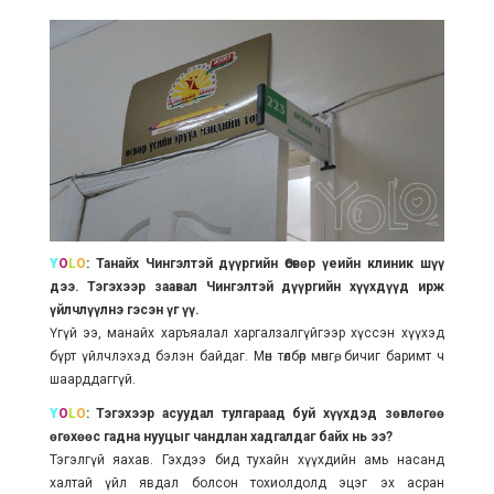
Y
O
L
O
: Танайх Чингэлтэй дүүргийн Өсвөр үеийн клиник шүү
дээ. Тэгэхээр заавал Чингэлтэй дүүргийн хүүхдүүд ирж
үйлчлүүлнэ гэсэн үг үү.
Үгүй ээ, манайх харъяалал харгалзалгүйгээр хүссэн хүүхэд
бүрт үйлчлэхэд бэлэн байдаг. Мөн төлбөр мөнгө, бичиг баримт ч
шаарддаггүй.
Y
O
L
O
: Тэгэхээр асуудал тулгараад буй хүүхдэд зөвлөгөө
өгөхөөс гадна нууцыг чандлан хадгалдаг байх нь ээ?
Тэгэлгүй яахав. Гэхдээ бид тухайн хүүхдийн амь насанд
халтай үйл явдал болсон тохиолдолд эцэг эх асран