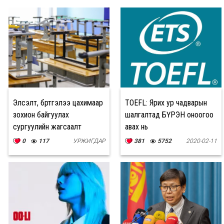
Элсэлт, бүртгэлээ цахимаар
TOEFL: Ярих ур чадварын
зохион байгуулах
шалгалтад БҮРЭН оноогоо
сургуулийн жагсаалт
авах нь
0
117
УРЖИГДАР
381
5752
2020-02-11