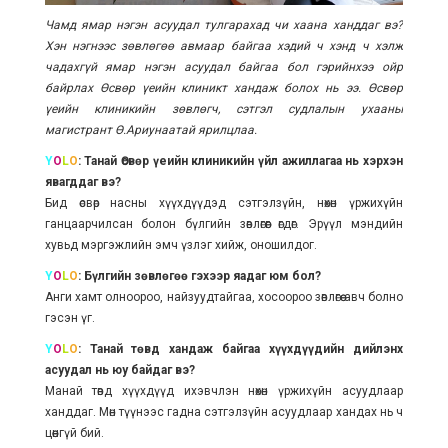
Чамд ямар нэгэн асуудал тулгарахад чи хаана ханддаг вэ?
Хэн нэгнээс зөвлөгөө авмаар байгаа хэдий ч хэнд ч хэлж
чадахгүй ямар нэгэн асуудал байгаа бол гэрийнхээ ойр
байрлах Өсвөр үеийн клиникт хандаж болох нь ээ. Өсвөр
үеийн клиникийн зөвлөгч, сэтгэл судлалын ухааны
магистрант Ө.Ариунаатай ярилцлаа.
Y
O
L
O
: Танай Өсвөр үеийн клиникийн үйл ажиллагаа нь хэрхэн
явагддаг вэ?
Бид өсвөр насны хүүхдүүдэд сэтгэлзүйн, нөхөн үржихүйн
ганцаарчилсан болон бүлгийн зөвлөгөөг өгдөг. Эрүүл мэндийн
хувьд мэргэжлийн эмч үзлэг хийж, оношилдог.
Y
O
L
O
: Бүлгийн зөвлөгөө гэхээр яадаг юм бол?
Анги хамт олноороо, найзуудтайгаа, хосоороо зөвлөгөө авч болно
гэсэн үг.
Y
O
L
O
: Танай төвд хандаж байгаа хүүхдүүдийн дийлэнх
асуудал нь юу байдаг вэ?
Манай төвд хүүхдүүд ихэвчлэн нөхөн үржихүйн асуудлаар
ханддаг. Мөн түүнээс гадна сэтгэлзүйн асуудлаар хандах нь ч
цөөнгүй бий.