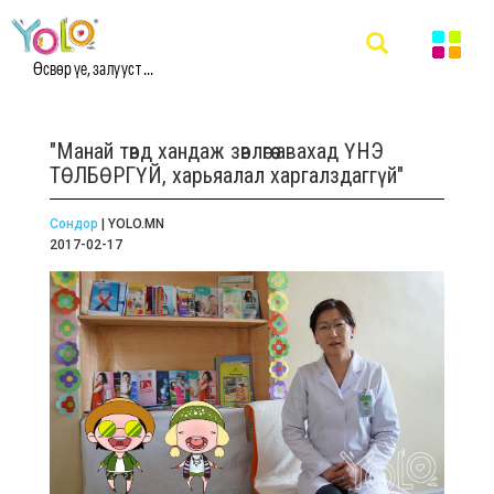
Өсвөр үе, залууст ...
"Манай төвд хандаж зөвлөгөө авахад ҮНЭ
ТӨЛБӨРГҮЙ, харьяалал харгалздаггүй"
Сондор
| YOLO.MN
2017-02-17