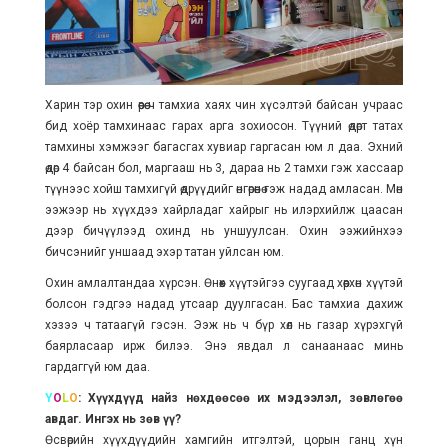
Харин тэр охин өөрөө ч тамхиа хаях чин хүсэлтэй байсан учраас
бид хоёр тамхинаас гарах арга зохиосон. Түүний өдөрт татах
тамхины хэмжээг багасгах хувиар гаргасан юм л даа. Эхний
өдөр 4 байсан бол, маргааш нь 3, дараа нь 2 тамхи гэж хассаар
түүнээс хойш тамхигүй өдрүүдийг өнгөрөөнө гэж надад амласан. Мөн
ээжээр нь хүүхдээ хайрладаг хайрыг нь илэрхийлж цаасан
дээр бичүүлээд охинд нь уншуулсан. Охин ээжийнхээ
бичсэнийг уншаад эхэр татан уйлсан юм.
Охин амлалтандаа хүрсэн. Өнөөх хүүтэйгээ суугаад хөөрхөн хүүтэй
болсон гэдгээ надад утсаар дуулгасан. Бас тамхиа дахиж
хэзээ ч татаагүй гэсэн. Ээж нь ч бүр хөл нь газар хүрэхгүй
баярласаар ирж билээ. Энэ явдал л санаанаас минь
гардаггүй юм даа.
Y
O
L
O
: Хүүхдүүд найз нөхдөөсөө их мэдээлэл, зөвлөгөө
авдаг. Ингэх нь зөв үү?
Өсвөрийн хүүхдүүдийн хамгийн итгэлтэй, цорын ганц хүн