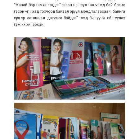
“Манай бэр тамхи татдаг” гэсэн нэг сул тал чамд бий болно
гэсэн үг. Гээд тоочоод байвал эрүүл мэнд талаасаа ч байнга
сөрөг үр дагаварыг дагуулж байдаг” гээд би түүнд ойлгуулах
гэж их хичээсэн.