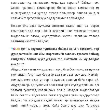
хамгаалагчид нь заавал мэдэгдэх хэрэгтэй байдаг юм.
Хэрэв ярилцаад шийдвэрлэж болох эсвэл шинжилгээ өгч
оношлуулаад эм уугаад зүгээр болчихоор байвал хэнд ч
хэлэхгүйгээр тухайн хүүхдэд туслахыг л эрмэлздэг.
Гэхдээ бид зөвхөн хүүхдэд зөвлөгөө өгөхөөс гадна эцэг эх, асран
хамгаалагчдад өсвөр насны хүүхдийн нөхөн үржихүйн талаар
мэдээллийг олгож, хүүхэдтэйгээ хэрхэн харилцах талаар
зөвлөгөөг өгөхөд нээлттэй байдаг.
Y
O
L
O
: Өөрт нь асуудал тулгараад байхад хэнд ч хэлэхгүй, тэр
дундаа танайх шиг ийм мэргэжлийн зөвлөгч туслагч байхад
хандахгүй байгаа хүүхдүүдийн гол шалтгаан нь юу байдаг
юм бол?
Айдас. Хэн нэгэн хүнд хэлвэл нууц биш болчихно, загнуулна
гэж айдаг. Гэтэл хүн бүр л алдаа гаргадаг шүү дээ. Намайг
том хүн, эмч гэдэг утгаар нь хүлээж авахгүй байх хэрэгтэй.
Асуудлаа яриад, тусламж авах гээд ирэх хүүхдүүдийн хэнд ч
зөвлөгөө өгөөд туслахад бэлэн байх болно. Мэдлэг мэдээлэлгүй
байж болох ч айдсаасаа болж асуудлаа улам хүндрүүлсээр
байдаг. Чи асуудлаа хэдий чинээ эрт шийдвэрлэж чадна
төдий чиний чамд л амар байх болно шүү дээ. Тэгэхээр