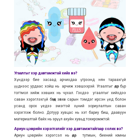
Угаалгыг хэр давтамжтай хийх вэ?
Хүндээр бие засаад арчихдаа үтрээнд нян тараахгүй
үүднээс урдаас хойш нь арчиж хэвшээрэй. Угаалгыг өдөр бүр
тогтмол хийж хэвших нь чухал. Гэхдээ угаалгыг хийхдээ
саван хэрэглэхгүй бөгөөд зөвхөн сарын тэмдэг ирсэн үед болон
усанд орох үедээ эмэгтэй хүний зориулалтын саван
хэрэглэж болно. Дотуур хувцас нь хэт бариу биш, даавуун
материалтай байх нь эрүүл ахуйн хувьд тохиромжтой.
Ариун цэврийн хэрэглэлийг хэр давтамжтайгаар солих вэ?
Ариун цэврийн хэрэгсэл нь өдөр тутмын, биений юмны