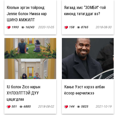
Кпопын эргэн тойронд:
Яагаад хүмүүс “ЗОМБИ”-той
Jennie болон Hwasa нар
кинонд татагддаг вэ?
ШИНЭ АМЖИЛТ
тогтоожээ
1993
16243
2020-10-05
158
8765
2018-08-30
IU болон Zico нарын
Канье Уэст нэрээ албан
ХҮЛЭЭЛТТЭЙ ДУУ
ёсоор өөрчилжээ
цацагдлаа
501
6885
2018-08-02
144
5825
2021-10-19