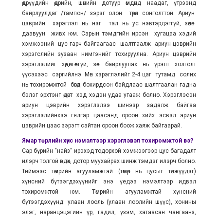
өдрүүдийн өдрийн, шөнийн дотуур өмдөнд наадаг, үтрээнд
байрлуулдаг /тампон/ зэрэг олон төрөл сонголттой. Ариун
цэврийн хэрэглэл нь нэг тал нь ус нэвтэрдэггүй, зөөлөн
даавуун живх юм. Сарын тэмдгийн ирсэн хугацаа хэдий
хэмжээний цус гарч байгаагаас шалтгаалж ариун цэврийн
хэрэгслийн зузаан нимгэнийг тохируулна. Ариун цэврийн
хэрэглэлийг хөдөлгөөнгүй, зөв байрлуулах нь үрэлт холголт
үүсэхээс сэргийлнэ. Мөн хэрэглэлийг 2-4 цаг тутамд солих
нь тохиромжтой бөгөөд бохирдсон байдлаас шалтгаалан гадна
бэлэг эрхтэнг өдөрт хэд хэдэн удаа угааж болно. Хэрэглэсэн
ариун цэврийн хэрэглэлээ шинээр задалж байгаа
хэрэглэлийнхээ гялгар цаасанд ороон хийх эсвэл ариун
цэврийн цаас зэрэгт сайтан ороон боож хаяж байгаарай.
Ямар төрлийн хүнс нэмэлтээр хэрэглэвэл тохиромжтой вэ?
Сар бүрийн "найз" ирэхэд тодорхой хэмжээгээр цус багадалт
илэрч толгой өвдөх, дотор муухайрах шинж тэмдэг илэрч болно.
Тиймээс төмрийн агууламжтай (төмөр нь цусыг төлжүүдэг)
хүнсний бүтээгдэхүүнийг энэ үедээ нэмэлтээр идвэл
тохиромжтой юм. Төмрийн агууламжтай хүнсний
бүтээгдэхүүнд: улаан лооль (улаан лоолийн шүүс), хонины
элэг, наранцэцэгийн үр, гадил, үзэм, хатаасан чангаанз,