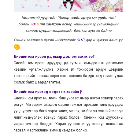
Чингэлтэй дүүргийн “Өсвөр үеийн эрүүл мэндийн төв”
болон
Y
O
L
O
.
mn
хамтран
өсвөр үеийнхний эрүүл мэндийн
талаар цуврал мэдээллийг бэлтгэн хүргэж байна
Өмнөх зөвлөгөө бүхий нийтлэлийг
ЭНД
дарж хүлээн авна уу.
Биеийн юм ирсэн үед ямар дэглэм сахих вэ?
Биеийн юм ирсэн өдрүүдэд өдөр тутмын амьдралын дэглэмээ
хэвийн үргэлжлүүлнэ. Харин өөрт тохирсон ариун цэврийн
хэрэглэлийг заавал хэрэглэж хэвших ба өдөрт хэд хэдэн удаа
сольж байх шаардлагатай.
Биеийн юм ирэхэд өвдөх нь хэвийн үү?
Биеийн юм ирэх нь өвчин биш учраас ямар нэгэн зовиур гарах
ёсгүй. Мөн зарим охидод сарын тэмдэг ирэхийн өмнөх өдрүүдэд
ууц нуруугаар бага зэрэг хөших, чилэх, хөх болон хэвлийгээр үл
ялиг хөндүүрлэх зовиур гарах боловч биений юм дууссаны
дараа зүгээр болдог. Харин үүнээс илүү зовиур шаналгаа
гарвал мэргэжлийн эмчид хандаж болно.