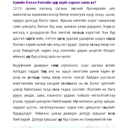
Хувийн болон бэлгийн эрүүл ахуйг хэрхэн сахих вэ?
12-13 орчим насанд суганы хөлсний булчирхайн үйл
ажиллагаа идэвхижсэнээр биеэр ялангуяа нүүр, хүзүү, цээж,
нуруун дээгүүр батга гарна. Арьсаа нянгийн эсрэг савангаар
сайн цэвэрлэ, батгыг бүү шах, шахвал улам дордоно. Хэрвээ
ингээд ч дээрдэхгүй бол эмчтэй зөвлөлдөх хэрэгтэй. Хүн бүр
дасгал хөдөлгөөн хийх, сэтгэл хөдлөх, уурлаж уцаарлах үедээ хөлөрдөг
боловч зарим хүний хөлс илүү их гардаг. Цэвэр хөлсөнд ямар нэг
үнэр байдаггүй, харин хэд хоногийн дараа үнэртэй болдог
иймээс өдөр бүр усанд орох нь чухал.
Өндгөвчний дааврын нөлөөгөөр үтрээнээс сүүн цагаан өнгийн
ялгадас гардаг бөгөөд энэ нь эрүүл эмэгтэйн шинж харин өнгө
үнэр нь өөрчлөгдөөд чамд ямар нэгэн таагүй байдал үүсгэвэл
мэргэжлийн эмчид хандаж зөвлөгөө авах нь зөв. Бэлэг эрхтнийг
цэвэр байлгахын тулд зөвхөн гадна хэсгийг /бэлгийн их бага
уруул, умдаг, цавь, хошного/ урдаас хойшоо чиглэлтэйгээр
угааж, хуурай цэвэрхэн байлгаарай. Мөн нилонон дотуу хувцас
харшил үүсгэх, загатнуулахаас гадна нян үржүүлэх нөхцлийг
бүрдүүлдэг. Тиймээс цэвэр даавуун дотуур хувцсыг өмсөж
байгаарай. Дотуур хувцсыг өдөр бүр солих нь тохиромжтой юм.