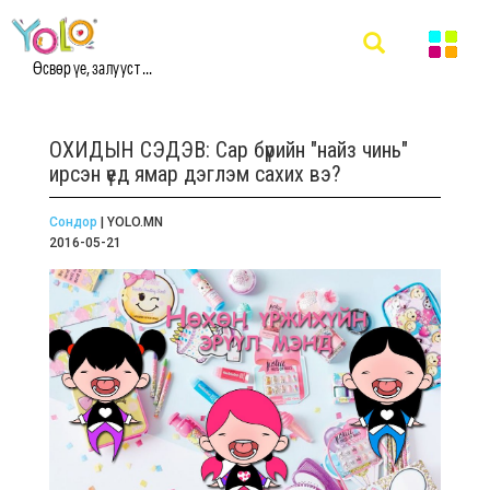
Өсвөр үе, залууст ...
ОХИДЫН СЭДЭВ: Сар бүрийн "найз чинь"
ирсэн үед ямар дэглэм сахих вэ?
Сондор
| YOLO.MN
2016-05-21