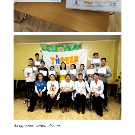
Эх сурвалж: www.mohs.mn