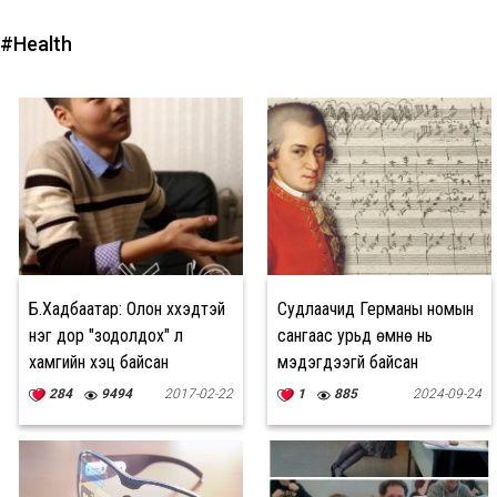
#Health
Б.Хадбаатар: Олон хүүхэдтэй
Судлаачид Германы номын
нэг дор "зодолдох" л
сангаас урьд өмнө нь
хамгийн хэцүү байсан
мэдэгдээгүй байсан
Моцартын зохиолыг олж
284
9494
2017-02-22
1
885
2024-09-24
илрүүлжээ