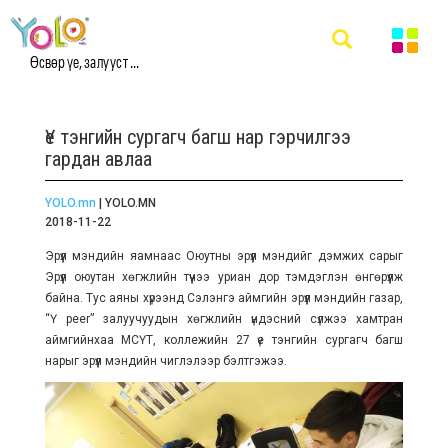
Өсвөр үе, залууст ...
Үе тэнгийн сургагч багш нар гэрчилгээ
гардан авлаа
YOLO.mn
| YOLO.MN
2018-11-22
Эрүүл мэндийн яамнаас Оюутны эрүүл мэндийг дэмжих сарыг
Эрүүл оюутан хөгжлийн түүчээ уриан дор тэмдэглэн өнгөрүүлж
байна. Тус аяны хүрээнд Сэлэнгэ аймгийн эрүүл мэндийн газар,
“Ү peer” залуучуудын хөгжлийн үндэсний сүлжээ хамтран
аймгийнхаа МСҮТ, коллежийн 27 үе тэнгийн сургагч багш
нарыг эрүүл мэндийн чиглэлээр бэлтгэжээ.