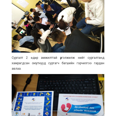
Сургалт 2 өдөр амжилттай үргэлжилж нийт сургалтанд
хамрагдсан оюутнууд сургагч багшийн гэрчилгээ гардан
авлаа.