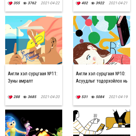
355
3762
2021-04-22
402
3922
2021-04-21
Англи хэл сурцгаая №11:
Англи хэл сурцгаая №10:
Зуны амралт
Асуудлыг тодорхойлох нь
288
3685
2021-04-20
531
5084
2021-04-19