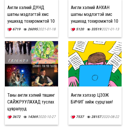
Англи хэлний ДУНД
Англи хэлний АНХАН
шатны мэдлэгтэй хүмүүс
шатны мэдлэгтэй хүмүүс
уншихад тохиромжтой 10
уншихад тохиромжтой 10
ном
ном
6719
26095
2021-01-18
5120
33519
2021-01-13
Таны англи хэлний түвшинг
Англи хэлээр ЦЭЭЖ
САЙЖРУУЛАХАД туслах
БИЧИГ хийж сурцгаая!
цувралууд
3672
14369
2020-10-27
7537
28157
2020-08-22