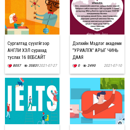
Сургалтад суухгүйгээр
Дэлхийн Mэдлэг академи
АНГЛИ ХЭЛ сурахад
"УРИАЛГА" АРЫГ ЧИНЬ
туслах 16 ВЕБСАЙТ
ДААЯ
8057
35831
2021-07-27
0
2490
2021-07-10