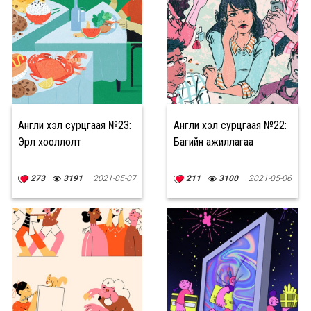
Англи хэл сурцгаая №23:
Англи хэл сурцгаая №22:
Эрүүл хооллолт
Багийн ажиллагаа
273
3191
2021-05-07
211
3100
2021-05-06