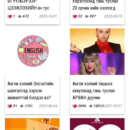
ӨГҮҮЛБЭРЭЭР
хэрэглээнд тань туслах
ЦЭЭЖЛЭХИЙН ач тус
20 орчин үеийн хэллэгүүд
1
672
2025-10-01
22
997
2025-09-19
Англи хэлний Элсэлтийн
Англи хэлний түвшнээ
шалгалтад хэрхэн
ахиулахад тань туслах
амжилттай бэлдэх вэ?
АРВАН дуучин
31
1701
2025-06-04
2896
18012
2021-09-21