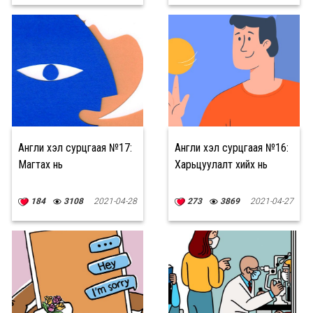
Англи хэл сурцгаая №17:
Англи хэл сурцгаая №16:
Магтах нь
Харьцуулалт хийх нь
184
3108
2021-04-28
273
3869
2021-04-27