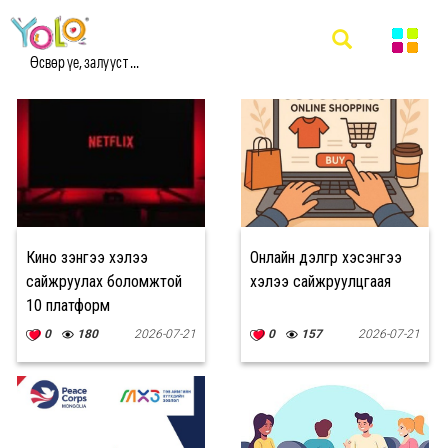
#АНГЛИ ХЭЛ МЭДЭЭ
Өсвөр үе, залууст ...
Кино үзэнгээ хэлээ
Онлайн дэлгүүр хэсэнгээ
сайжруулах боломжтой
хэлээ сайжруулцгаая
10 платформ
0
180
2026-07-21
0
157
2026-07-21