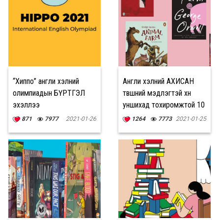
“Хиппо” англи хэлний
Англи хэлний АХИСАН
олимпиадын БҮРТГЭЛ
түвшний мэдлэгтэй хүн
эхэллээ
уншихад тохиромжтой 10
ном
871
7977
2021-01-26
1264
7773
2021-01-25