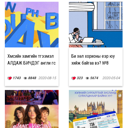
Хүмүүсийн хамгийн түгээмэл
Би хөл хорионы үеэр юу
АЛДАЖ БИЧДЭГ англи үгс
хийж байгаа вэ? №8
1743
8848
2020-08-15
323
5674
2020-05-04