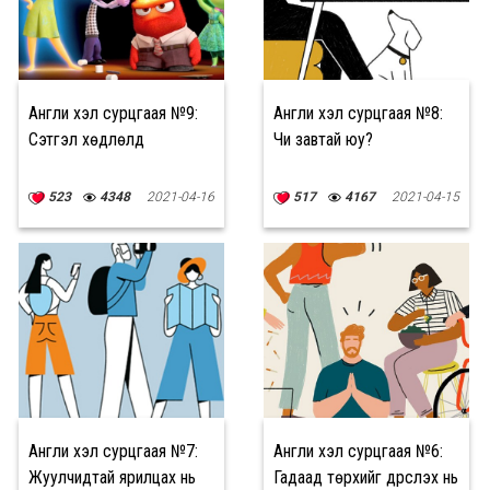
Англи хэл сурцгаая №9:
Англи хэл сурцгаая №8:
Сэтгэл хөдлөлүүд
Чи завтай юу?
523
4348
2021-04-16
517
4167
2021-04-15
Англи хэл сурцгаая №7:
Англи хэл сурцгаая №6:
Жуулчидтай ярилцах нь
Гадаад төрхийг дүрслэх нь