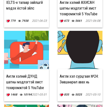
IELTS-н талаар зайлшгүй
Англи хэлний АХИСАН
мэдэх ёстой зүйлс
шатны мэдлэгтэй хүмүүст
тохиромжтой 5 YouTube
суваг
779
7938
2021-06-23
673
5661
2021-06-08
Англи хэлний ДУНД
Англи хэл сурцгаая №24:
шатны мэдлэгтэй хүмүүст
Зөвшөөрөл авах нь
тохиромжтой 5 YouTube
суваг
1468
10194
2021-05-31
835
5025
2021-05-10