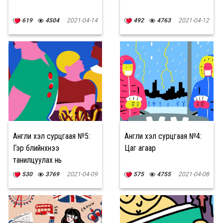
619
4504
2021-04-14
492
4763
2021-04-12
Англи хэл сурцгаая №5:
Англи хэл сурцгаая №4:
Гэр бүлийнхнээ
Цаг агаар
танилцуулах нь
530
3769
2021-04-09
575
4755
2021-04-08