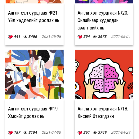
Англи хэл сурцгаая №21:
Англи хэл сурцгаая №20:
Үйл хөдлөлийг дүрслэх нь
Онлайнаар худалдан
авалт хийх нь
441
3455
2021-05-05
594
3673
2021-05-04
Англи хэл сурцгаая №19:
Англи хэл сурцгаая №18:
Хүмүүсийг дүрслэх нь
Хүнсний бүтээгдэхүүн
187
3104
2021-04-30
261
3749
2021-04-29