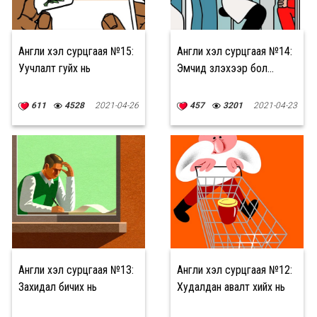
Англи хэл сурцгаая №15:
Англи хэл сурцгаая №14:
Уучлалт гуйх нь
Эмчид үзүүлэхээр бол...
611
4528
2021-04-26
457
3201
2021-04-23
Англи хэл сурцгаая №13:
Англи хэл сурцгаая №12:
Захидал бичих нь
Худалдан авалт хийх нь