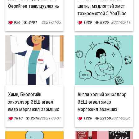
Өөрийгөө танилцуулах нь
шатны мэдлэгтэй хүмүүст
тохиромжтой 5 YouTube
суваг
956
8401
2021-04-05
1429
8906
2021-03-11
Хими, Биологийн
Англи хэлний хичээлээр
хичээлээр ЭЕШ өгвөл
ЭЕШ өгвөл ямар
ямар мэргэжил эзэмших
мэргэжил эзэмших
боломжтой вэ?
боломжтой вэ?
1810
25183
2021-03-01
1226
22159
2021-02-26