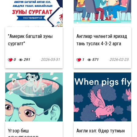
"Америк багштай зуны
Англиар чөлөөтэй ярихад
сургалт"
тань туслах 4-3-2 арга
0
291
2026-03-31
1
571
2026-02-23
Үгээр биш
Англи хэл: Өдөр тутмын