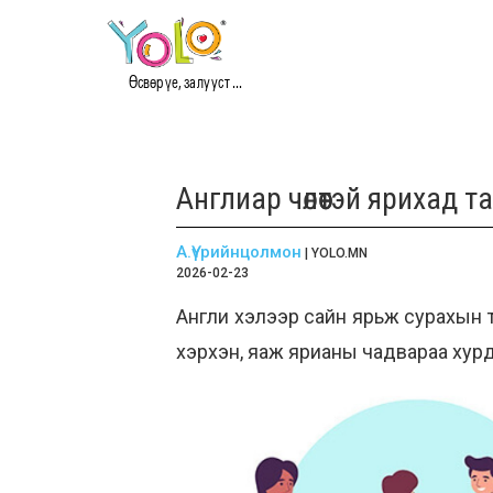
Өсвөр үе, залууст ...
Англиар чөлөөтэй ярихад т
А.Үүрийнцолмон
| YOLO.MN
2026-02-23
Англи хэлээр сайн ярьж сурахын тул
хэрхэн, яаж ярианы чадвараа хурд