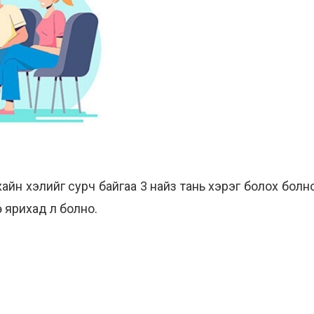
ухайн хэлийг сурч байгаа 3 найз тань хэрэг болох болно
өө ярихад л болно.