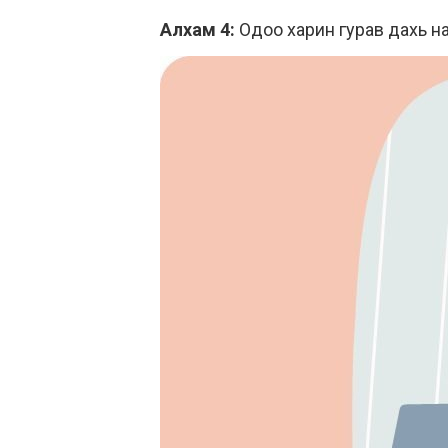
Алхам 4:
Одоо харин гурав дахь н