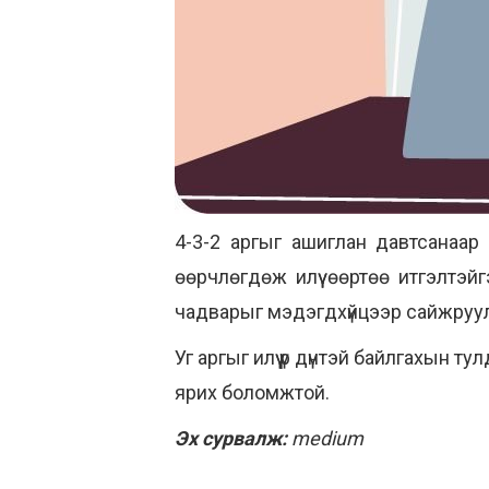
4-3-2 аргыг ашиглан давтсанаар
өөрчлөгдөж илүү өөртөө итгэлтэ
чадварыг мэдэгдхүйцээр сайжруу
Уг аргыг илүү үр дүнтэй байлгахын 
ярих боломжтой.
Эх сурвалж:
medium