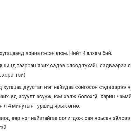
 хугацаанд ярина гэсэн үг юм. Нийт 4 алхам бий.
түвшинд таарсан ярих сэдэв олоод тухайн сэдвээрээ 
х хэрэгтэй)
ад хугацаа дуустал нэг найздаа сонгосон сэдвээрээ я
 байх үед асуулт асууж, юм хэлж болохгүй. Харин чам
н л 4 минутын туршид ярьж өгнө.
лиод өөр нэг найзтайгаа солигдож сая ярьсан зүйлсээ
тэй.