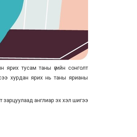
н ярих тусам таны үгийн сонголт
эсээ хурдан ярих нь таны ярианы
нут зарцуулаад англиар эх хэл шигээ