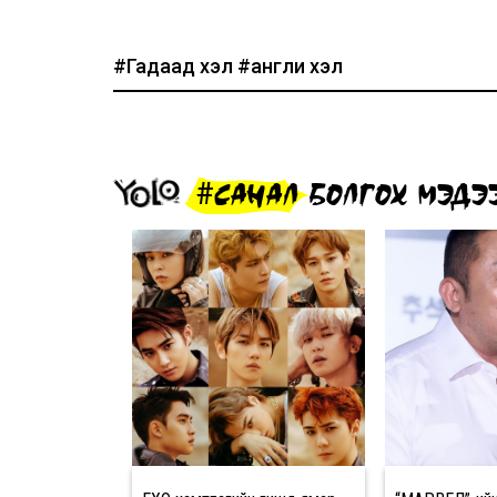
#Гадаад хэл
#англи хэл
#САНАЛ БОЛГОХ МЭДЭ