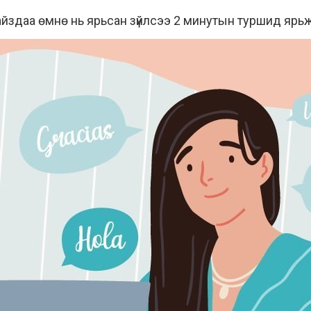
айздаа өмнө нь ярьсан зүйлсээ 2 минутын туршид ярьж