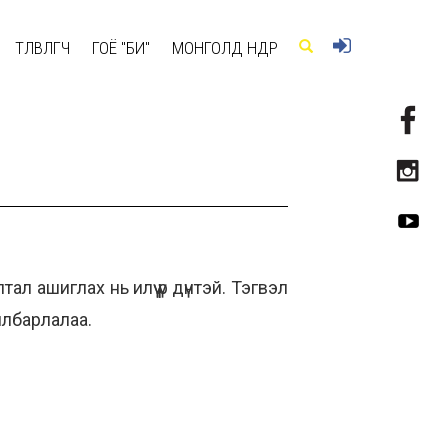
ТӨЛӨВЛӨГЧ
ГОЁ "БИ"
МОНГОЛД ӨНӨӨДӨР
л ашиглах нь илүү үр дүнтэй. Тэгвэл
йлбарлалаа.