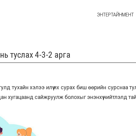
ЭНТЕРТАЙНМЕНТ
ань туслах 4-3-2 арга
д тухайн хэлээ илүү их сурах биш өөрийн сурснаа тулта
ан хугацаанд сайжруулж болохыг энэнхүү нийтлэлд та