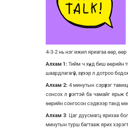
4-3-2 нь нэг ижил яриагаа өөр, өөр
Алхам 1:
Тийм ч хүнд биш өөрийн 
шаардлагагүй, зүгээр л дотроо бодо
Алхам 2:
4 минутын сэрүүлэг тави
сонсох л үүрэгтэй ба чамайг ярьж
өөрийн сонгосон сэдвээр танд мө
Алхам 3
: Цаг дуусмагц ярихаа бо
минутын турш багтааж ярих хэрэг