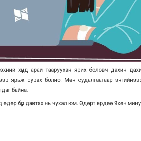
 эхний хүнд арай тааруухан ярих боловч дахин дахи
йгээр ярьж сурах болно. Мөн судалгаагаар энгийнэ
лдаг байна.
тулд өдөр бүр давтах нь чухал юм. Өдөрт ердөө 9хөн ми