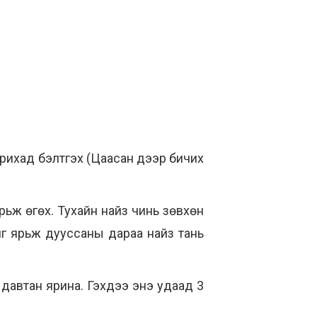
ярихад бэлтгэх (Цаасан дээр бичих
рьж өгөх. Тухайн найз чинь зөвхөн
айг ярьж дууссаны дараа найз тань
 давтан ярина. Гэхдээ энэ удаад 3