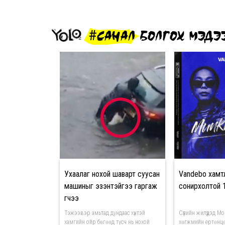
#САНАЛ БОЛГОХ МЭДЭ
Ухаалаг нохой шаварт суусан
Vandebo хамт
машиныг эзэнтэйгээ гаргаж
сонирхолтой 
өгчээ
Тэжээвэр амьтад дундаас хүнтэй
Сүүлийн жилүүдэд 
хамгийн ойр бөгөөд тусч нь нохой
хөгжмийн ертөнцө