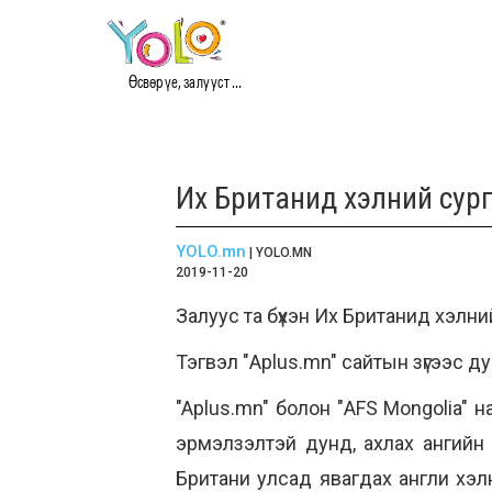
Өсвөр үе, залууст ...
Их Британид хэлний сур
YOLO.mn
| YOLO.MN
2019-11-20
Залуус та бүхэн Их Британид хэлн
Тэгвэл "Aplus.mn" сайтын зүгээс 
"Aplus.mn" болон "AFS Mongolia" н
эрмэлзэлтэй дунд, ахлах ангий
Британи улсад явагдах англи хэлн