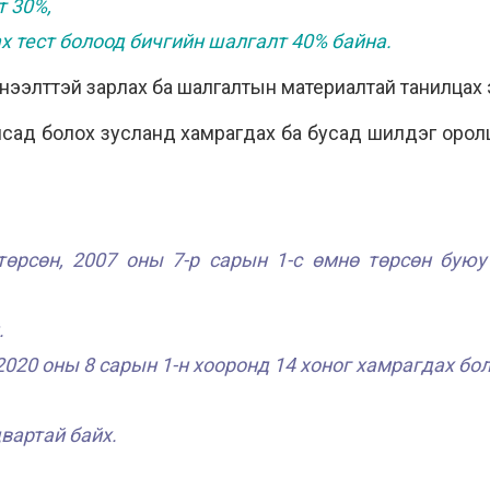
т 30%,
ах тест болоод бичгийн шалгалт 40% байна.
нээлттэй зарлах ба шалгалтын материалтай танилцах 
сад болох зусланд хамрагдах ба бусад шилдэг оролцо
төрсөн, 2007 оны 7-р сарын 1-с өмнө төрсөн буюу
.
 2020 оны 8 сарын 1-н хооронд 14 хоног хамрагдах б
двартай байх.