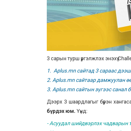
3 сарын турш үргэлжлэх энэхүү Chall
1. Aplus.mn сайтад 3 сараас дээ
2. Aplus.mn сайтаар дамжуулан өө
3. Aplus.mn сайтын зүгээс санал 
Дээрх 3 шаардлагыг бүрэн хангас
бүрдэх юм.
Үүнд:
- Асуудал шийдвэрлэх чадварын т