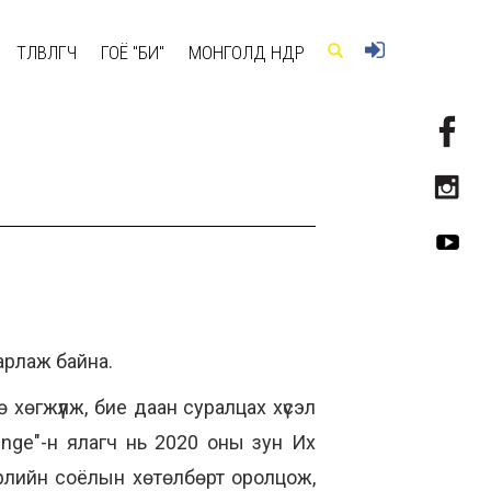
ТӨЛӨВЛӨГЧ
ГОЁ "БИ"
МОНГОЛД ӨНӨӨДӨР
арлаж байна.
 хөгжүүлж, бие даан суралцах хүсэл
lenge"-н ялагч нь 2020 оны зун Их
төрлийн соёлын хөтөлбөрт оролцож,