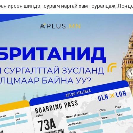
ран ирсэн шилдэг сурагч нартай хамт суралцаж, Лонд