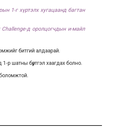
рын 1-г хүртэлх хугацаанд багтан
 Challenge-д оролцогчдын и-майл
ломжийг битгий алдаарай.
 1-р шатны бүртгэл хаагдах болно.
 боломжтой.