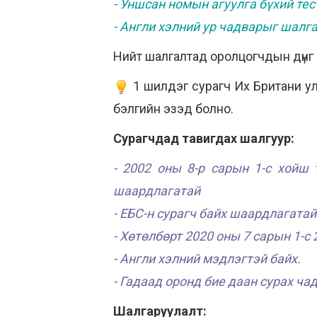
- Уншсан номын агуулга бүхий тес
- Англи хэлний ур чадварыг шалг
Нийт шалгалтад оролцогчдын дүнг 
1 шилдэг сурагч Их Британи ул
бэлгийн эзэд болно.
Сурагчдад тавигдах шалгуур:
- 2002 оны 8-р сарын 1-с хойш 
шаардлагатай
- ЕБС-н сурагч байх шаардлагатай
- Хөтөлбөрт 2020 оны 7 сарын 1-с
- Англи хэлний мэдлэгтэй байх.
- Гадаад оронд бие даан сурах ча
Шалгаруулалт: