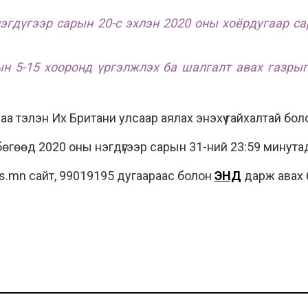
нэгдүгээр сарын 20-с эхлэн 2020 оны хоёрдугаар са
.
рын 5-15 хооронд үргэлжлэх ба шалгалт авах газрыг
а тэлэн Их Британи улсаар аялах энэхүү гайхалтай бо
бөгөөд 2020 оны нэгдүгээр сарын 31-ний 23:59 минутад
s.mn сайт, 99019195 дугаараас болон
ЭНД
дарж авах