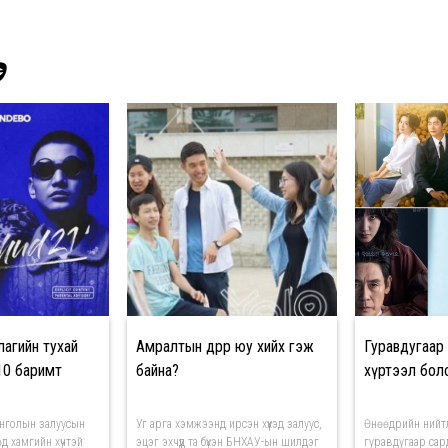
Э
лагийн тухай
Амралтын өдрөөр юу хийх гэж
Гуравдугаар
10 баримт
байна?
хүртээл бол
Монголын залуусын
Уг арга хэмжээнд ирсэн хүүхэд залуус,
Өнөөдрийн нийт
д хамгийн хүчтэй
эцэг эхчүүд та бүхэн БНХАУ-ын шилдэг
гуравдугаар сард