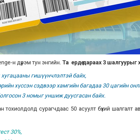
enge-н дүрэм тун энгийн.
Та ердөө дараах 3 шалгуурыг 
ш хугацааны гишүүнчлэлтэй байх,
рийн хүссэн сэдвээр хамгийн багадаа 30 цагийн онла
болгосон 3 номыг уншиж дуусгасан байх.
ан тохиолдолд сурагчдаас 50 асуулт бүхий шалгалт а
ест 30%,