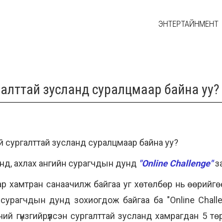
ЭНТЕРТАЙНМЕНТ
галттай зусланд суралцмаар байна уу?
ий сургалттай зусланд суралцмаар байна уу?
дунд, ахлах ангийн сурагчдын дунд
"Online Challenge"
з
ар хамтран санаачилж байгаа уг хөтөлбөр нь өөрийгөө
н сурагчдын дунд зохиогдож байгаа ба
"On
line Chal
ий гүнзгийрүүлсэн сургалттай зусланд хамрагдан 5 