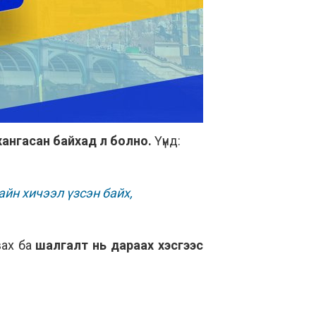
хангасан байхад л болно.
Үүнд:
йн хичээл үзсэн байх,
вах ба
шалгалт нь дараах хэсгээс