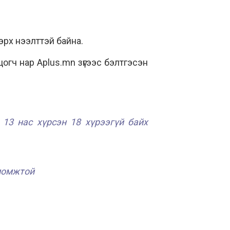
эрх нээлттэй байна.
гч нар Aplus.mn зүгээс бэлтгэсэн
 13 нас хүрсэн 18 хүрээгүй байх
оломжтой