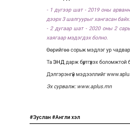
- 1 дүгээр шат - 2019 оны арван
дээрх 3 шалгуурыг хангасан байх
- 2 дугаар шат - 2020 оны 2 са
хаягаар мэдэгдэх болно.
Өөрийгөө сорьж мэдлэг ур чадвара
Та
ЭНД
дарж бүртгүүлэх боломжтой 
Дэлгэрэнгүй мэдээллийг www.aplu
Эх сурвалж: www.aplus.mn
#Зуслан
#Англи хэл