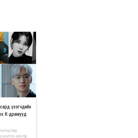
 сард үзэгчдийн
ох К-драмууд
лэлээр бид
 нээлтээ хийх бүх