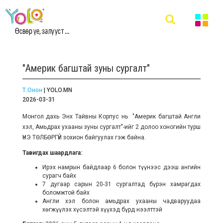
Өсвөр үе, залууст ...
"Америк багштай зуны сургалт"
Т.Онон
| YOLO.MN
2026-03-31
Монгол дахь Энх Тайвны Корпус нь "Америк багштай Англи
хэл, Амьдрах ухааны зуны сургалт"-ийг 2 долоо хоногийн турш
ҮНЭ ТӨЛБӨРГҮЙ зохион байгуулах гэж байна.
Тавигдах шаардлага:
Ирэх намрын байдлаар 6 болон түүнээс дээш ангийн
сурагч байх
7 дугаар сарын 20-31 сургалтад бүрэн хамрагдах
боломжтой байх
Англи хэл болон амьдрах ухааны чадваруудаа
хөгжүүлэх хүсэлтэй хүүхэд бүрд нээлттэй