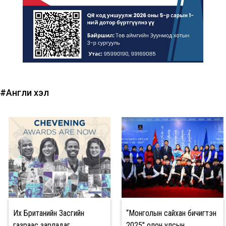
#Англи хэл
Их Британийн Засгийн
“Монголын сайхан бичигтэн
газраас зарладаг
2025" олон улсын