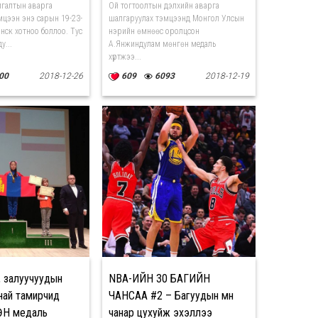
шинэчиллээ
лгалтын аварга
Ой тогтоолтын дэлхийн аварга
мцээн энэ сарын 19-23-
шалгаруулах тэмцээнд Монгол Улсын
анск хотноо боллоо. Тус
нэрийн өмнөөс оролцсон
у...
А.Янжиндулам мөнгөн медаль
хүртжээ...
00
2018-12-26
609
6093
2018-12-19
р, залуучуудын
NBA-ИЙН 30 БАГИЙН
ай тамирчид
ЧАНСАА #2 – Багуудын мөн
ӨН медаль
чанар цухуйж эхэллээ