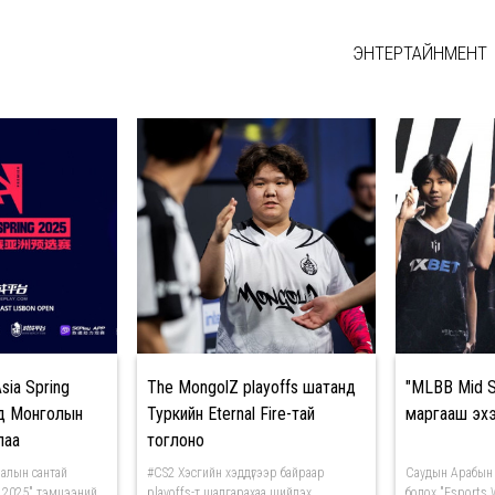
ЭНТЕРТАЙНМЕНТ
sia Spring
The MongolZ playoffs шатанд
"MLBB Mid S
д Монголын
Туркийн Eternal Fire-тай
маргааш эх
лаа
тоглоно
алын сантай
#CS2 Хэсгийн хэддүгээр байраар
Саудын Арабын 
 2025" тэмцээний
playoffs-т шалгарахаа шийдэх
болох "Esports