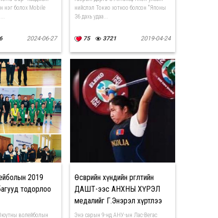
йн нэг болох Mobile
нийслэл Токио хотноо болсон "Японы
..
36 дахь удаа...
6
2024-06-27
75
3721
2019-04-24
ейболын 2019
Өсвөрийн хүндийн өргөлтийн
багууд тодорлоо
ДАШТ-ээс АНХНЫ ХҮРЭЛ
медалийг Г.Энэрэл хүртлээ
Оюутны волейболын
Энэ сарын 9-нд АНУ-ын Лас-Вeгас