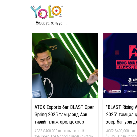
#SPORTS МЭДЭЭ
Өсвөр үе, залууст ...
ATOX Esports баг BLAST Open
"BLAST Rising A
Spring 2025 тэмцээнд Ази
2025" тэмцээн
тивийг төлөөлж оролцохоор
хоёр баг уригд
боллоо
#CS2 $400,000 шагналын сантай
#CS2 $400,000 шагн
тэмцээнд The MongolZ шууд уригдсан
"BLAST Open Spring