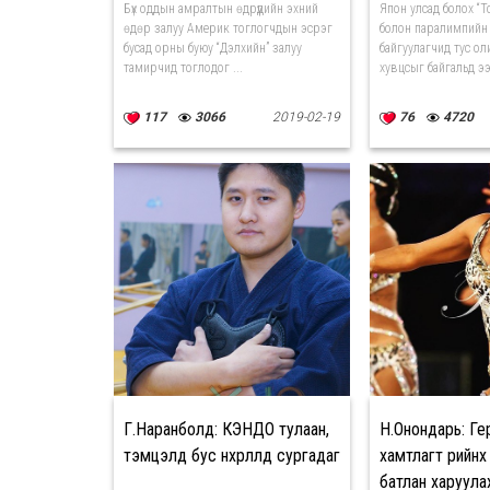
цуглаад байна
Бүх оддын амралтын өдрүүдийн эхний
Япон улсад болох “
өдөр залуу Америк тоглогчдын эсрэг
болон паралимпийн
бусад орны буюу “Дэлхийн” залуу
байгуулагчид тус о
тамирчид тоглодог ...
хувцсыг байгальд ээ
117
3066
2019-02-19
76
4720
Г.Наранболд: КЭНДО тулаан,
Н.Онондарь: Г
тэмцэлд бус нөхөрлөлд сургадаг
хамтлагт өөрийнх
батлан харуула