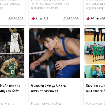
сийн дэд тэмцээнд
тоглолтод Natus Vincere багт 0-2
гол тэмцээнүүди
o...
харьцаагаар хожигдлоо.
Legends: Bang B.
2025-02-05
1
712
2025-02-05
34
105
NBA-гийн үнэ
Өсвөрийн бөхчүүд ОХУ-д
Оюутны вол
чид хэн байх
амжилт гаргажээ
оны аварга 
энэтэй тоглогч
Гуравдугаар сарын 29-нд
Монгол Улсын 