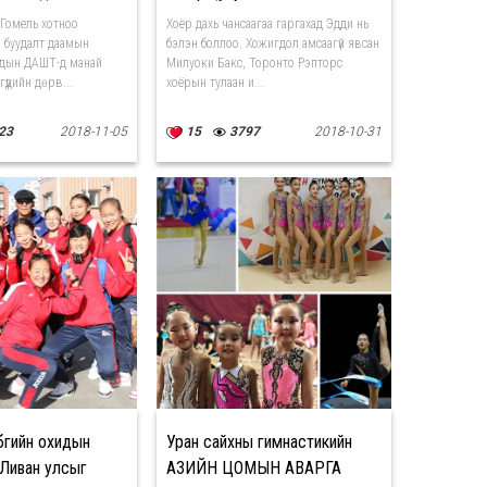
 Гомель хотноо
Хоёр дахь чансаагаа гаргахад Эдди нь
н буудалт даамын
бэлэн боллоо. Хожигдол амсаагүй явсан
удын ДАШТ-д манай
Милуоки Бакс, Торонто Рэпторс
гүүдийн дөрв...
хоёрын тулаан и...
23
2018-11-05
15
3797
2018-10-31
бөгийн охидын
Уран сайхны гимнастикийн
Ливан улсыг
АЗИЙН ЦОМЫН АВАРГА