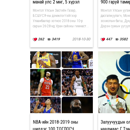
манай улс 2 мөнгө, 5 хүрэл
900 гаруй там
медаль хүртлээ
байна
Монгол Улсын Засгийн Газар,
Монгол Улсын ууган
БСШУСЯ-ны дэмжлэгтэйгээр
дасгалжуулагч, Мон
Улаанбаатар хотноо 2018 оны 10-р
зохиолын багш, Ду
сарын 26-28-нд Уран сайхны гимнаст...
Дэрэн сумын уугуул 
262
3419
2018-10-30
447
3582
NBA-ийн 2018-2019 оны
Залуучуудын о
шилдэг 100 ТОГЛОГЧ
наадмаас Г.Тэ