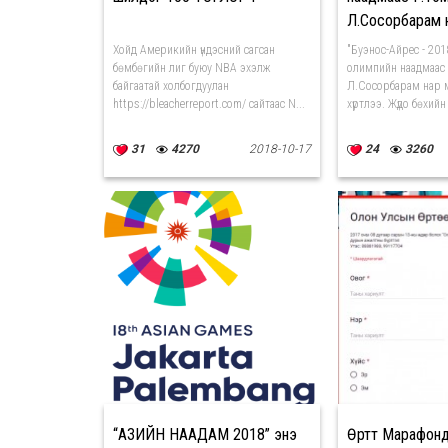
Л.Сосорбарам
МЕДАЛЬ ХҮРТ
Хойд Америкийн үндэсний сагсан
"Буэнос-Айрес - 20
бөмбөгийн лиг буюу NBA эхэлж
олимпийн наадмаас Г
байгаатай холбогдуулан
Л.Сосорбарам нар 
https://bleacherreport.com/ сайтаас N...
хүртлээ. Жүдо бөхийн
31
4270
2018-10-17
24
3260
“АЗИЙН НААДАМ 2018” энэ
Өртөөт Марафон