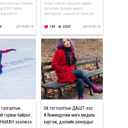
улах 2019 оны тэмцээн
хотноо эхэлсэн Өсвөрийн хүндийн
-нд МУИС болон
Өргөлтийн Дэлхийн аварга
анд амжилт...
шалгаруулах тэмцээнээс Олон улс...
5
2019-03-15
144
3335
2019-03-13
 гулгалтын
Ой тогтоолтын ДАШТ-ээс
ий гурван байрыг
А.Янжиндулам мөнгөн медаль
НЫХАН эзэлжээ
хүртэж, дэлхийн рекордыг