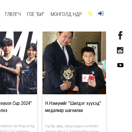
ТӨЛӨВЛӨГЧ
ГОЁ "БИ"
МОНГОЛД ӨНӨӨДӨР
eason Cup 2024"
Н.Нэмүнийг "Шилдэг хүүхэд"
элнэ
медалиар шагналаа
нийслэл Эр-Рияд хотод
Гэр бүл, хүүхэд, залуучуудын хөгжлийн
 World Cup" наадмын
газрын дарга О.Алтансүх Япон улсын