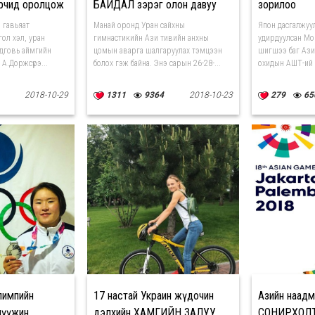
ирчид оролцож
БАЙДАЛ зэрэг олон давуу
зорилоо
тал олж авсан
 гавьяат
Манай оронд Уран сайхны
Япон дасгалжуу
гол хэл, уран
гимнастикийн Ази тивийн анхны
удирдуулсан М
ндговь аймгийн
цомын аварга шалгаруулах тэмцээн
шигшээ баг Ази
А.Доржсүрэ...
болох гэж байна. Энэ сарын 26-28-...
охидын АШТ-ий 
2018-10-29
1311
9364
2018-10-23
279
65
лимпийн
17 настай Украин жүдочин
Азийн наадм
мүүжин,
дэлхийн ХАМГИЙН ЗАЛУУ
СОНИРХОЛ