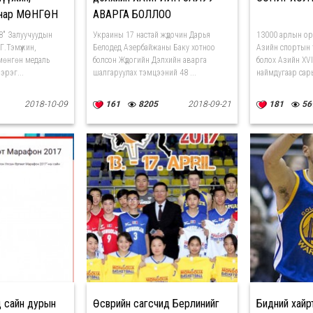
 нар МӨНГӨН
АВАРГА БОЛЛОО
ЛЭЭ
18" Залуучуудын
Украины 17 настай жүдочин Дарья
13000 арлын ор
.Тэмүүжин,
Белодед Азербайжаны Баку хотноо
Азийн спортын 
мөнгөн медаль
болсон Жүдогийн Дэлхийн аварга
болох Азийн XVI
 эрэг...
шалгаруулах тэмцээний 48 ...
наймдугаар сары
2018-10-09
161
8205
2018-09-21
181
56
д сайн дурын
Өсвөрийн сагсчид Берлинийг
Бидний хай