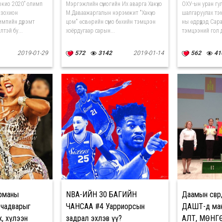
Токио 2020” олимп
Мэргэжлийн сүмогийн Их аварга Хакүхо
ОХУ-ын уран гу
 зохион
М.Даваажаргалын нэрэмжит "Хакүхо
шалгаруулах тэ
лимпийн дүрэмт
цом" өсвөрийн сүмо бөхийн тэмцээн
ны өдрүүдэд Сар
лтэй бу...
хоёрдугаар сарын...
тэмцээний гол д
2019-01-29
572
3142
2019-01-14
562
41
ерманы
NBA-ИЙН 30 БАГИЙН
Даамын өсвө
өө чадварыг
ЧАНСАА #4 Уарриорсын
ДАШТ-д ман
х, хүлээн
задрал эхлэв үү?
АЛТ, МӨНГ