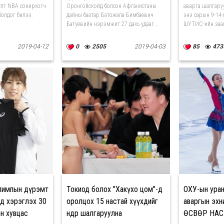
уулт NBA сонирхогч
Оронгойскойд болсон Афганистаны
аварга шалгару
 болдог билээ.
дайны баатар Батожапа Бимбаевич
энэ сарын 9-14
Батуевийн нэрэмжит 27 дахь удааг...
ШУТИС-ийн заал
2019-04-12
0
2505
2019-04-03
85
473
олимпын дүрэмт
Токиод болох "Хакүхо цом"-д
ОХУ-ын уран
д хэрэглэх 30
оролцох 15 настай хүүхдийг
аваргын эхн
н хувцас
өнөөдөр шалгаруулна
ӨСВӨР НАС