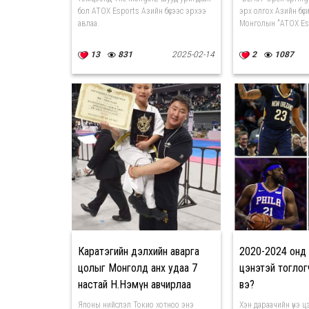
бол ATOX Esports Азийн бүсээс эрхээ
эрх олгох Азийн бү
авлаа.
Монголын "ATOX Esp
13
831
2025-02-14
2
1087
Каратэгийн дэлхийн аварга
2020-2024 онд 
цолыг Монголд анх удаа 7
цэнэтэй тоглог
настай Н.Нэмүн авчирлаа
вэ?
Японы нийслэл Токио хотноо энэ
Хэн дараачийн үнэ ц