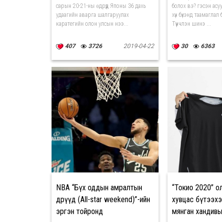
сарын 20-21-ны өдрүүд Японы 36 дахь
болох вэ? гэсэн ас
удаагийн аварга шалгаруулах
хүн бүхэнд таамаглал
каратегийн олон улсын нээ...
Түүнчлэн шинэ ...
407
3726
2019-04-22
30
6363
NBA “Бүх оддын амралтын
“Токио 2020” 
өдрүүд (All-star weekend)”-ийн
хувцас бүтээхэ
эргэн тойронд
мянган хандивы