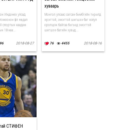
хуваарь
он Индонез улсад
Монгол улсаас сагсан бөмбгийн төрөлд
томоохон үйл явдал
эрэгтэй, эмэгтэй шигшээ баг хоёул
II спортын наадам
оролцож байгаа бөгөөд эмэгтэй
н 18-наа...
шигшээ багийн хувьд...
96
2018-08-27
76
4455
2018-08-16
ртай СТИФЕН