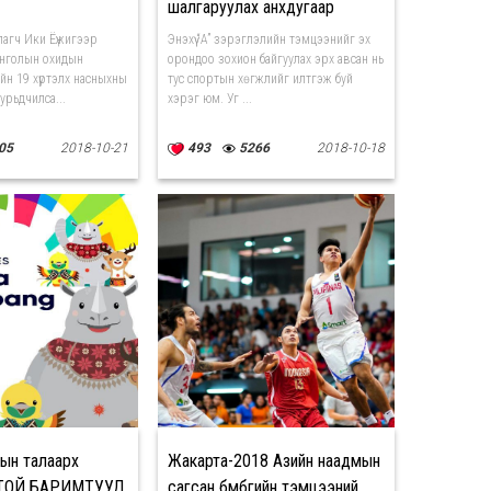
шалгаруулах анхдугаар
тэмцээн болно
лагч Ики Ёүжигээр
Энэхүү “A” зэрэглэлийн тэмцээнийг эх
онголын охидын
орондоо зохион байгуулах эрх авсан нь
йн 19 хүртэлх насныхны
тус спортын хөгжлийг илтгэж буй
урьдчилса...
хэрэг юм. Уг ...
05
2018-10-21
493
5266
2018-10-18
ын талаарх
Жакарта-2018 Азийн наадмын
ТОЙ БАРИМТУУД
сагсан бөмбөгийн тэмцээний