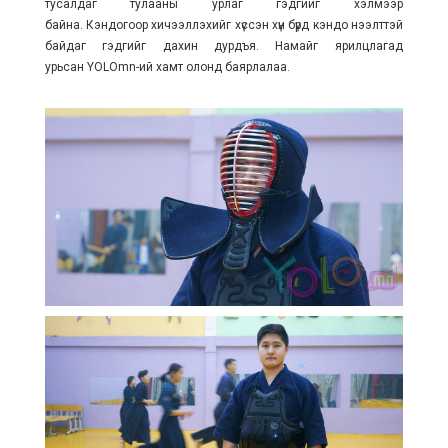
тусалдаг тулааны урлаг гэдгийг хэлмээр
байна. Кэндогоор хичээллэхийг хүссэн хүн бүрд кэндо нээлттэй
байдаг гэдгийг дахин дурдъя. Намайг ярилцлагад
урьсан YOLOmn-ий хамт олонд баярлалаа.