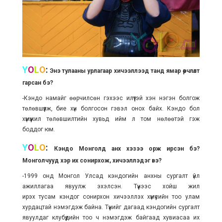
Y
O
L
O
:
Энэ тулааны урлагаар хичээллээд танд ямар өөрчлөлт
гарсан бэ?
-Кэндо намайг өөрчилсөн гэхээс илүүтэй хэн нэгэн болгож
төлөвшүүлж, бие хүн болгосон гэвэл онох байх. Кэндо бол
хүмүүжил төлөвшилтийн хувьд ийм л том нөлөөтэй гэж
боддог юм.
Y
O
L
O
:
Кэндо Монголд анх хэзээ орж ирсэн бэ?
Монголчууд хэр их сонирхож, хичээллэдэг вэ?
-1999 онд Монгол Улсад кэндогийн анхны сургалт үйл
ажиллагаа явуулж эхэлсэн. Түүнээс хойш жил
ирэх тусам кэндог сонирхон хичээллэх хүмүүсийн тоо улам
хурдацтай нэмэгдэж байна. Түүнийг дагаад кэндогийн сургалт
явуулдаг клубүүдийн тоо ч нэмэгдэж байгаад хувиасаа их