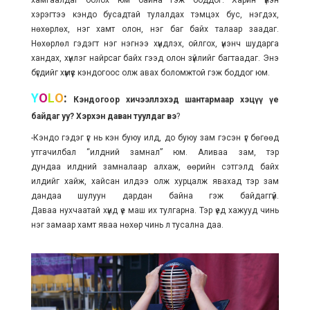
хэрэгтээ кэндо бусадтай тулалдах тэмцэх бус, нэгдэх,
нөхөрлөх, нэг хамт олон, нэг баг байх талаар заадаг.
Нөхөрлөл гэдэгт нэг нэгнээ хүндлэх, ойлгох, үнэнч шударга
хандах, хүнлэг найрсаг байх гээд олон зүйлийг багтаадаг. Энэ
бүгдийг хүмүүс кэндогоос олж авах боломжтой гэж боддог юм.
Y
O
L
O
:
Кэндогоор хичээллэхэд шантармаар хэцүү үе
байдаг уу? Хэрхэн даван туулдаг вэ
?
-Кэндо гэдэг үг нь кэн буюу илд, до буюу зам гэсэн үг бөгөөд
утгачилбал “илдний замнал” юм. Аливаа зам, тэр
дундаа илдний замналаар алхаж, өөрийн сэтгэлд байх
илдийг хайж, хайсан илдээ олж хурцалж явахад тэр зам
дандаа шулуун дардан байна гэж байдаггүй.
Даваа нухчаатай хүнд үе маш их тулгарна. Тэр үед хажууд чинь
нэг замаар хамт яваа нөхөр чинь л тусална даа.