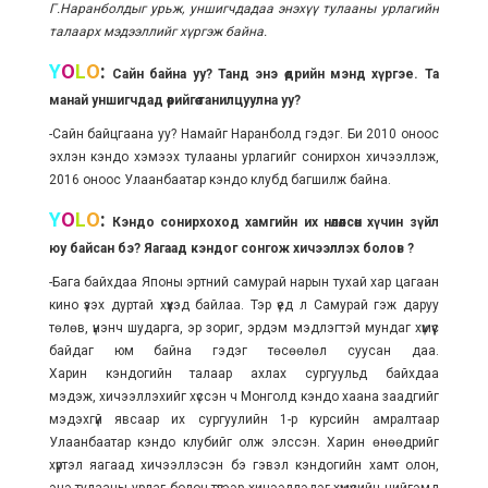
Г.Наранболдыг урьж, уншигчдадаа энэхүү тулааны урлагийн
талаарх мэдээллийг хүргэж байна.
Y
O
L
O
:
Сайн байна уу? Танд энэ өдрийн мэнд хүргэе. Та
манай уншигчдад өөрийгөө танилцуулна уу?
-Сайн байцгаана уу? Намайг Наранболд гэдэг. Би 2010 оноос
эхлэн кэндо хэмээх тулааны урлагийг сонирхон хичээллэж,
2016 оноос Улаанбаатар кэндо клубд багшилж байна.
Y
O
L
O
:
Кэндо сонирхоход хамгийн их нөлөөлсөн хүчин зүйл
юу байсан бэ? Яагаад кэндог сонгож хичээллэх болов ?
-Бага байхдаа Японы эртний самурай нарын тухай хар цагаан
кино үзэх дуртай хүүхэд байлаа. Тэр үед л Самурай гэж даруу
төлөв, үнэнч шударга, эр зориг, эрдэм мэдлэгтэй мундаг хүмүүс
байдаг юм байна гэдэг төсөөлөл суусан даа.
Харин кэндогийн талаар ахлах сургуульд байхдаа
мэдэж, хичээллэхийг хүссэн ч Монголд кэндо хаана заадгийг
мэдэхгүй явсаар их сургуулийн 1-р курсийн амралтаар
Улаанбаатар кэндо клубийг олж элссэн. Харин өнөөдрийг
хүртэл яагаад хичээллэсэн бэ гэвэл кэндогийн хамт олон,