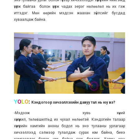
энэ тулааны урлаг болон түүгээр хичээллэдэг хүмүүсийн нийгэмд
үзүүлж байгаа болон үзүүлж чадах эерэг нөлөөлөл нь их гэж
итгэдэг. Мөн өөрийн мэдсэн жаахан зүйлсийг бусдад
хуваалцаж байна.
Y
O
L
O
:
Кэндогоор хичээллэхийн давуу тал нь юу вэ?
-Мэдээж хувь хүний
хүмүүжил, төлөвшилтөд их чухал нөлөөтэй. Кэндогийн талаар
хүмүүсийн хамгийн анхны бодол нь энэ тулааны урлагаар
хичээллээд сэлмээр тулалдаж сурах юм байна, биеэ
хамгаалдаг болох юм байна гэж боддог. Харин үнэн