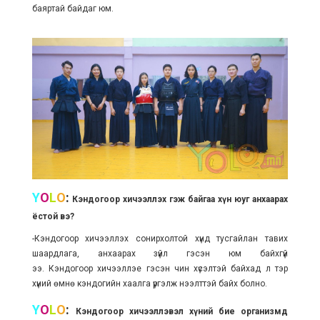
баяртай байдаг юм.
Y
O
L
O
:
Кэндогоор хичээллэх гэж байгаа хүн юуг анхаарах
ёстой вэ?
-Кэндогоор хичээллэх сонирхолтой хүнд тусгайлан тавих
шаардлага, анхаарах зүйл гэсэн юм байхгүй
ээ. Кэндогоор хичээллэе гэсэн чин хүсэлтэй байхад л тэр
хүний өмнө кэндогийн хаалга үргэлж нээлттэй байх болно.
Y
O
L
O
:
Кэндогоор хичээллэвэл хүний бие организмд