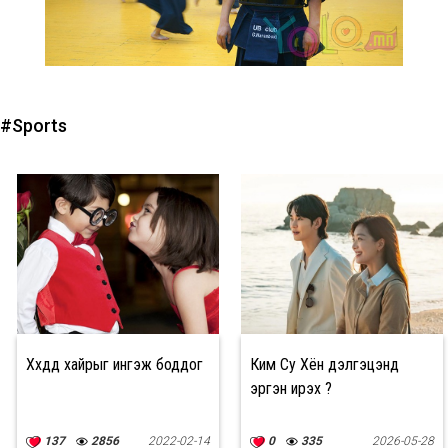
#Sports
Хүүхдүүд хайрыг ингэж боддог
Ким Су Хён дэлгэцэнд
эргэн ирэх үү?
137
2856
2022-02-14
0
335
2026-05-28