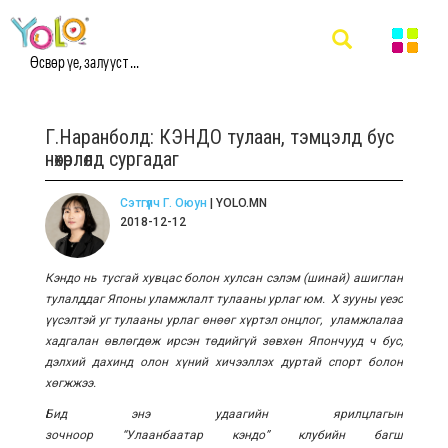
Өсвөр үе, залууст ...
Г.Наранболд: КЭНДО тулаан, тэмцэлд бус
нөхөрлөлд сургадаг
Сэтгүүлч Г. Оюун
| YOLO.MN
2018-12-12
Кэндо нь тусгай хувцас болон хулсан сэлэм (шинай) ашиглан
тулалддаг Японы уламжлалт тулааны урлаг юм. X зууны үеэс
үүсэлтэй уг тулааны урлаг өнөөг хүртэл онцлог, уламжлалаа
хадгалан өвлөгдөж ирсэн төдийгүй зөвхөн Япончууд ч бус,
дэлхий дахинд олон хүний хичээллэх дуртай спорт болон
хөгжжээ.
Бид энэ удаагийн ярилцлагын
зочноор
“
Улаанбаатар кэндо
”
клубийн багш