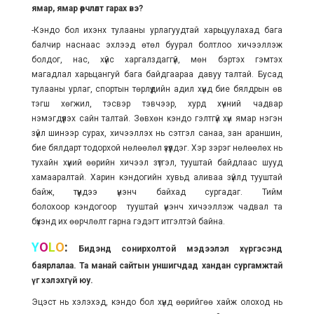
ямар, ямар өөрчлөлт гарах вэ?
-Кэндо бол ихэнх тулааны урлагуудтай харьцуулахад бага
балчир наснаас эхлээд өтөл буурал болтлоо хичээллэж
болдог, нас, хүйс харгалздаггүй, мөн бэртэх гэмтэх
магадлал харьцангуй бага байдгаараа давуу талтай. Бусад
тулааны урлаг, спортын төрлүүдийн адил хүнд бие бялдрын өв
тэгш хөгжил, тэсвэр тэвчээр, хурд хүчний чадвар
нэмэгдүүлэх сайн талтай. Зөвхөн кэндо гэлтгүй хүн ямар нэгэн
зүйл шинээр сурах, хичээллэх нь сэтгэл санаа, зан араншин,
бие бялдарт тодорхой нөлөөлөл үзүүлдэг. Хэр зэрэг нөлөөлөх нь
тухайн хүний өөрийн хичээл зүтгэл, тууштай байдлаас шууд
хамааралтай. Харин кэндогийн хувьд аливаа зүйлд тууштай
байж, түүндээ үнэнч байхад сургадаг. Тийм
болохоор кэндогоор тууштай үнэнч хичээллэж чадвал та
бүхэнд их өөрчлөлт гарна гэдэгт итгэлтэй байна.
Y
O
L
O
:
Бидэнд сонирхолтой мэдээлэл хүргэсэнд
баярлалаа. Та манай сайтын уншигчдад хандан сургамжтай
үг хэлэхгүй юу.
Эцэст нь хэлэхэд, кэндо бол хүнд өөрийгөө хайж олоход нь