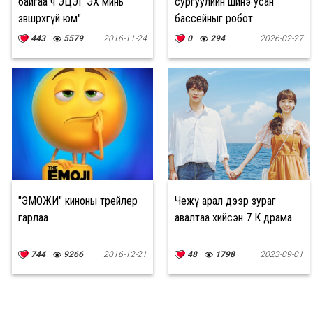
байгаа ч ЭЦЭГ ЭХ минь
сургуулийн шинэ усан
зөвшөөрөхгүй юм"
бассейныг робот
цэвэрлэгчээр цэвэрлэнэ
443
5579
2016-11-24
0
294
2026-02-27
"ЭМОЖИ" киноны трейлер
Чежү арал дээр зураг
гарлаа
авалтаа хийсэн 7 К драма
744
9266
2016-12-21
48
1798
2023-09-01