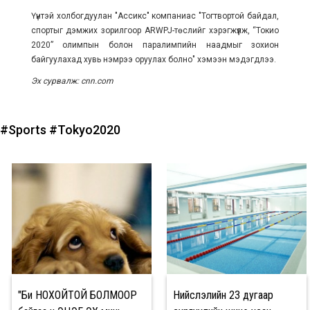
Үүнтэй холбогдуулан "Ассикс" компаниас "Тогтвортой байдал,
спортыг дэмжих зорилгоор ARWPJ-төслийг хэрэгжүүлж, “Токио
2020” олимпын болон паралимпийн наадмыг зохион
байгуулахад хувь нэмрээ оруулах болно" хэмээн мэдэгдлээ.
Эх сурвалж: cnn.com
#Sports
#Tokyo2020
"Би НОХОЙТОЙ БОЛМООР
Нийслэлийн 23 дугаар