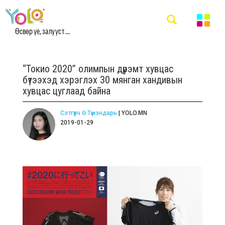
Өсвөр үе, залууст ...
“Токио 2020” олимпын дүрэмт хувцас
бүтээхэд хэрэглэх 30 мянган хандивын
хувцас цуглаад байна
Сэтгүүлч Ө.Түмэндарь
| YOLO.MN
2019-01-29