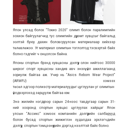
Япон улсад болох “Токио 2020” олимп болон паралимпийн
зохион байгуулагчид тус олимпийн дүрэмт хувцсыг байгальд
ээлтэй буюу дахин боловсруулсан материалаар хийхээр
төлөвлөжээ. Уг материал олимпын тоглолтод тэсвэртэй байх
болно гэдгийг ч онцолсон байна.
Японы спортын брэнд хувцасны дэлгүүр олон нийтээс 30000
ширхэг спорт хувцасны хандив авч энэхүү үйл ажиллагаанд
зориулж байгаа аж. Учир нь "Asics Reborn Wear Project"
(ARWPJ) хэмээх
төсөл эдгээр полиэстр материалуудыг цуглуулан уг олимпын хувцсы
үйлдвэрлэхэд зарцуулж байгаа юм.
Энэ жилийн нэгдүгээр сарын 24-нээс тавдугаар сарын 31-
ний хооронд спортын хувцас цуглуулах хайрцаг Япон
улсын “Aссикс” хэмээх компанийн дэлгүүрийн салбарууд
болон бусад спортын жижиглэн худалдаа эрхлэгчдийн
дэлгүүр, спортын тэмцээнүүдийн дэргэд нээлттэй байх болно.