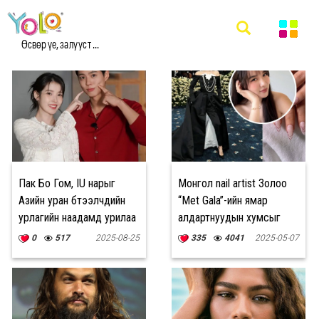
#ARTIST МЭДЭЭ
Өсвөр үе, залууст ...
Пак Бо Гом, IU нарыг
Монгол nail artist Золоо
Азийн уран бүтээлчдийн
“Met Gala”-ийн ямар
урлагийн наадамд урилаа
алдартнуудын хумсыг
урлав?
0
517
2025-08-25
335
4041
2025-05-07