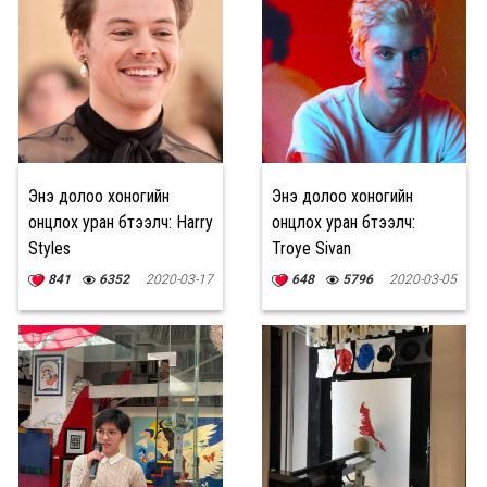
Энэ долоо хоногийн
Энэ долоо хоногийн
онцлох уран бүтээлч: Harry
онцлох уран бүтээлч:
Styles
Troye Sivan
841
6352
2020-03-17
648
5796
2020-03-05