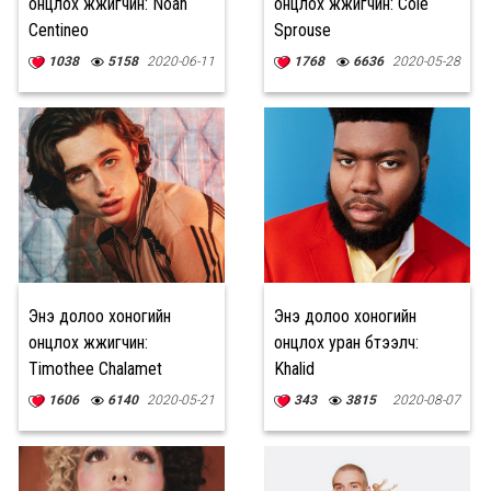
онцлох жүжигчин: Noah
онцлох жүжигчин: Cole
Centineo
Sprouse
1038
5158
2020-06-11
1768
6636
2020-05-28
Энэ долоо хоногийн
Энэ долоо хоногийн
онцлох жүжигчин:
онцлох уран бүтээлч:
Timothee Chalamet
Khalid
1606
6140
2020-05-21
343
3815
2020-08-07