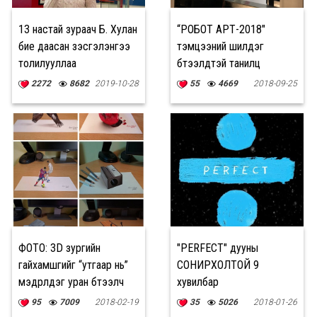
13 настай зураач Б. Хулан
“РОБОТ АРТ-2018"
бие даасан үзэсгэлэнгээ
тэмцээний шилдэг
толилууллаа
бүтээлүүдтэй танилц
2272
8682
2019-10-28
55
4669
2018-09-25
ФОТО: 3D зургийн
"PERFECT" дууны
гайхамшгийг “утгаар нь”
СОНИРХОЛТОЙ 9
мэдрүүлдэг уран бүтээлч
хувилбар
95
7009
2018-02-19
35
5026
2018-01-26