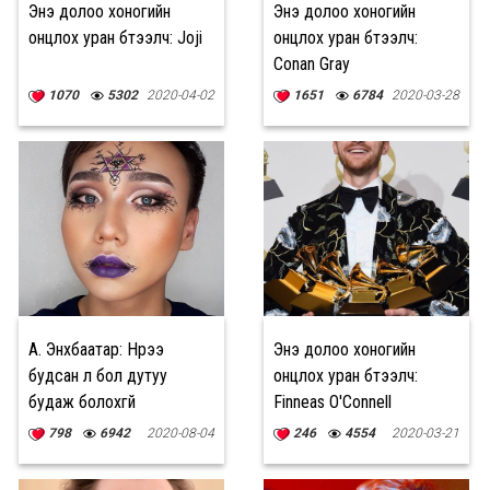
Энэ долоо хоногийн
Энэ долоо хоногийн
онцлох уран бүтээлч: Joji
онцлох уран бүтээлч:
Conan Gray
1070
5302
2020-04-02
1651
6784
2020-03-28
А. Энхбаатар: Нүүрээ
Энэ долоо хоногийн
будсан л бол дутуу
онцлох уран бүтээлч:
будаж болохгүй
Finneas O'Connell
798
6942
2020-08-04
246
4554
2020-03-21