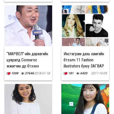
“МАРВЕЛ”-ийн дараагийн
Инстаграм дахь хамгийн
цувралд Солонгос
бүтээлч 11 Fashion
жүжигчин дүр бүтээнэ
illustrators буюу ЗАГВАР
ЗУРААЧИД
1098
27646
2018-01-18
181
6420
2017-10-09