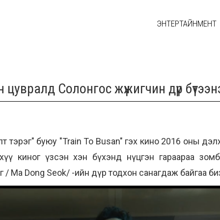
ЭНТЕРТАЙНМЕНТ
цувралд Солонгос жүжигчин дүр бүтээн
т тэрэг" буюу "Train To Busan" гэх кино 2016 оны дэ
хүү киног үзсэн хэн бүхэнд нүцгэн гараараа зомб
/ Ma Dong Seok/ -ийн дүр тодхон санагдаж байгаа биз