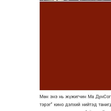
Мөн энэ нь жүжигчин Ма ДунСог 
тэрэг" кино дэлхий нийтэд тани