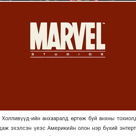
Холливүүд-ийн анхааралд өртөж буй анхны тохиолд
гдаж эхэлсэн үеэс Америкийн олон нэр бүхий энтер