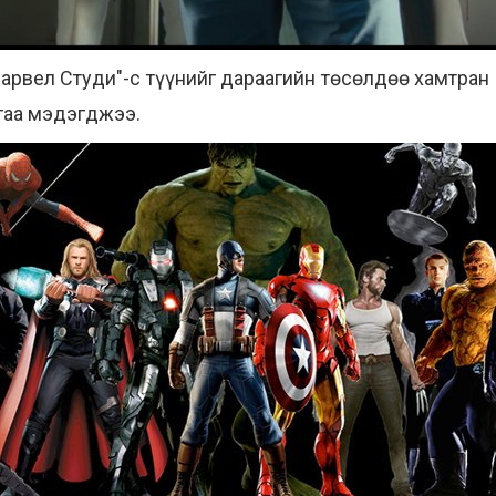
Марвел Студи"-с түүнийг дараагийн төсөлдөө хамтран
йгаа мэдэгджээ.