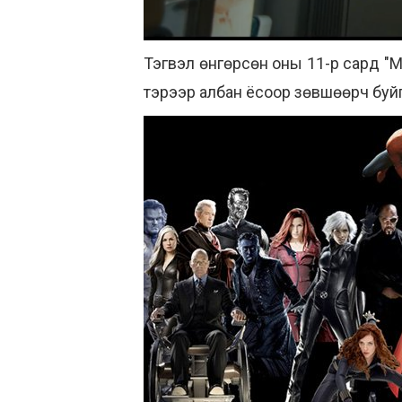
Тэгвэл өнгөрсөн оны 11-р сард "
тэрээр албан ёсоор зөвшөөрч бу