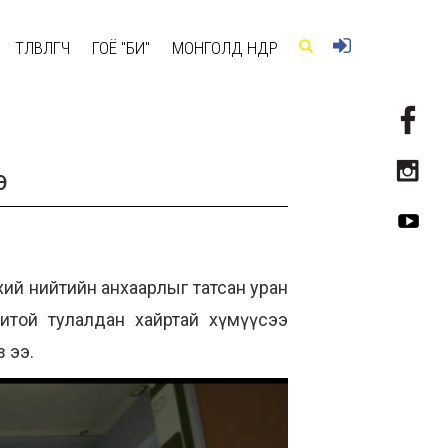
ТӨЛӨВЛӨГЧ
ГОЁ "БИ"
МОНГОЛД ӨНӨӨДӨР
э
лхий нийтийн анхаарлыг татсан уран
итой тулалдан хайртай хүмүүсээ
 ээ.