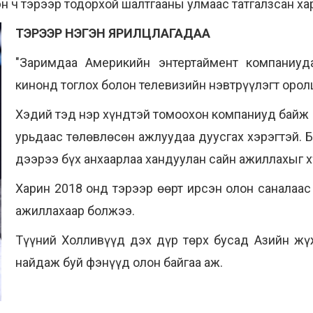
н ч тэрээр тодорхой шалтгааны улмаас татгалзсан хар
ТЭРЭЭР НЭГЭН ЯРИЛЦЛАГАДАА
"Заримдаа Америкийн энтертаймент компаниуд
кинонд тоглох болон телевизийн нэвтрүүлэгт оролц
Хэдий тэд нэр хүндтэй томоохон компаниуд байж 
урьдаас төлөвлөсөн ажлуудаа дуусгах хэрэгтэй. 
дээрээ бүх анхаарлаа хандуулан сайн ажиллахыг х
Харин 2018 онд тэрээр өөрт ирсэн олон саналаа
ажиллахаар болжээ.
Түүний Холливүүд дэх дүр төрх бусад Азийн жү
найдаж буй фэнүүд олон байгаа аж.