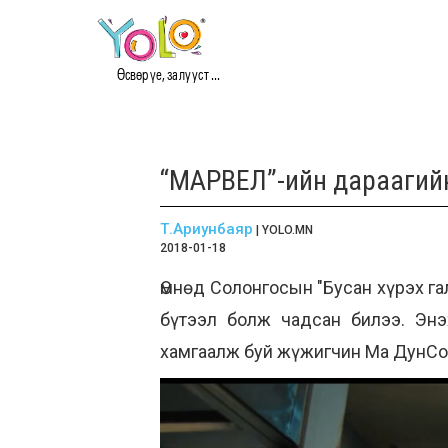
Өсвөр үе, залууст ...
“МАРВЕЛ”-ийн дараагийн 
Т.Ариунбаяр
| YOLO.MN
2018-01-18
Өмнөд Солонгосын "Бусан хүрэх гал
бүтээл болж чадсан билээ. Энэ
хамгаалж буй жүжигчин Ма ДунСог 