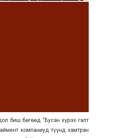
ол биш бөгөөд "Бусан хүрэх галт
таймент компаниуд түүнд хамтран