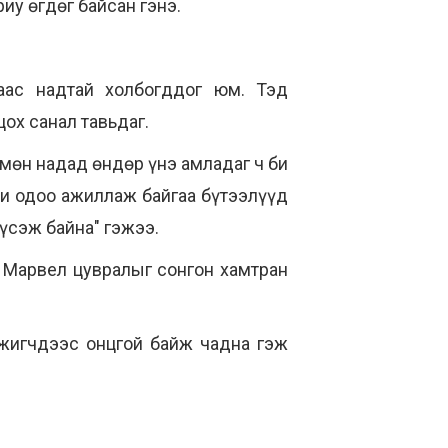
иу өгдөг байсан гэнэ.
аас надтай холбогддог юм. Тэд
ох санал тавьдаг.
мөн надад өндөр үнэ амладаг ч би
Би одоо ажиллаж байгаа бүтээлүүд
үсэж байна" гэжээ.
с Марвел цувралыг сонгон хамтран
жигчдээс онцгой байж чадна гэж