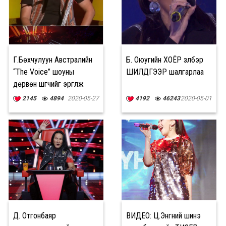
Г.Бөхчулуун Австралийн
Б. Оюугийн ХОЁР үзүүлбэр
“The Voice” шоуны
ШИЛДГЭЭР шалгарлаа
дөрвөн шүүгчийг эргүүлж
чадлаа
2145
4894
2020-05-27
4192
46243
2020-05-01
Д. Отгонбаяр
ВИДЕО: Ц.Энгүүний шинэ