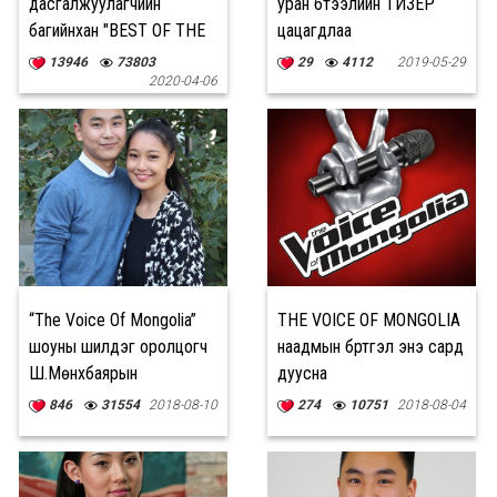
дасгалжуулагчийн
уран бүтээлийн ТИЗЕР
багийнхан "BEST OF THE
цацагдлаа
VOICE" жагсаалтад
13946
73803
29
4112
2019-05-29
багтлаа
2020-04-06
“The Voice Of Mongolia”
THE VOICE OF MONGOLIA
шоуны шилдэг оролцогч
наадмын бүртгэл энэ сард
Ш.Мөнхбаярын
дуусна
ҮЕРХЛИЙН ТУХАЙ анх
846
31554
2018-08-10
274
10751
2018-08-04
удаа