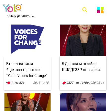
#VOICE МЭДЭЭ
Өсвөр үе, залууст ...
Бүтээлч санаагаа
Б.Доржпагмын үзүүлбэр
бодитоор хэрэгжүүлэх
ШИЛДГЭЭР шалгарлаа
"Youth Voices for Change"
хөтөлбөр
1
573
2025-10-15
2877
10709
2020-06-11