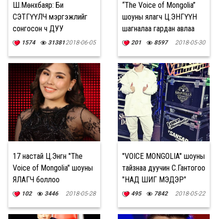
Ш.Мөнхбаяр: Би
“The Voice of Mongolia”
СЭТГҮҮЛЧ мэргэжлийг
шоуны ялагч Ц.ЭНГҮҮН
сонгосон ч ДУУ
шагналаа гардан авлаа
ХӨГЖМӨӨ ХЭЗЭЭ Ч
1574
31381
2018-06-05
201
8597
2018-05-30
ОРХИХГҮЙ
17 настай Ц.Энгүүн "The
"VOICE MONGOLIA" шоуны
Voice of Mongolia" шоуны
тайзнаа дуучин С.Гантогоо
ЯЛАГЧ боллоо
"НАД ШИГ МЭДЭР"
дуугаа сонордууллаа
102
3446
2018-05-28
495
7842
2018-05-22