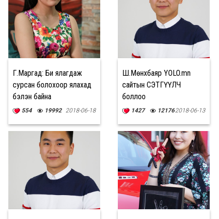
Г.Маргад: Би ялагдаж
Ш.Мөнхбаяр YOLO.mn
сурсан болохоор ялахад
сайтын СЭТГҮҮЛЧ
бэлэн байна
боллоо
554
19992
2018-06-18
1427
12176
2018-06-13