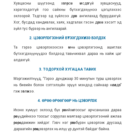
Хувцасны шүүгээнд хөглөрсөн өмсдөггүй хувцаснууд,
хэрэглэдэггүй гоо сайхны бүтээгдэхүүнээ цэгцлэхээс
эхлээрэй. Тэдгээр эд зүйлсээ дөрөв ангилахад буруудахгүй.
Хог, бусдад хандивлах, хаях, хадгалах гэсэн дөрвөн хэсэгт эд
зүйл тус бүрээр нь ангилаарай.
2. ЦЭВЭРЛЭГЭЭНИЙ БҮТЭЭГДЭХҮҮНЭЭ БЭЛДЭХ
Та гэрээ цэвэрлэхээсээ өмнө цэвэрлэгээнд ашиглах
бүтээгдэхүүнүүдээ бэлдээд тавьчихвал дараа нь хайж цаг
алдахгүй.
3. ТОДОРХОЙ ХУГАЦАА ТАВИХ
Мэргэжилтнүүд, “Гэрээ дунджаар 30 минутын турш цэвэрлэх
нь биеийн болон сэтгэлзүйн эрүүл мэндэд сайнаар нөлөөлдөг”
гэж зөвлөжээ.
4. ӨРӨӨ ӨРӨӨГӨӨР НЬ ЦЭВЭРЛЭХ
Ихэнх хүмүүс эхлээд бүх өрөөнийхөө тоосыг арчсаныхаа дараа
өрөөнүүдийнхээ тоосыг соруулах маягаар цэвэрлэгээний ажлаа
өрөө өрөө дамжин хийдэг. Гэвч нэг өрөөгөө бүрэн цэвэрлэж дуусаад
дараагийн өрөөгөө цэвэрлэх нь илүү үр дүнтэй байдаг байна.