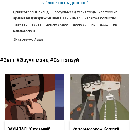
5. “ДЭЭРЭЭС НЬ ДООШОО”
Өрөөнийхөө тоосыг эхэнд нь соруулчхаад тавилгуудынхаа тоосыг
арчвал өнөөх цэвэрлэсэн шал маань ямар ч хэрэггүй болчихно.
Тиймээс гэрээ цэвэрлэхдээ дээрээс нь доош нь
цэвэрлээрэй.
Эх сурвалж: Allure
#Зөвлөгөө
#Эрүүл мэнд
#Сэтгэлзүй
ЗАХИДАЛ: "Сүлжээний"
Үл тоомсорлож болохгүй