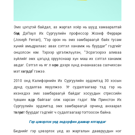
Эмх цэгцтэй байдал, аз жаргал хоёр нь шууд хамааралтай
бөгөөд ДэПаул Их Сургуулийн профессор Жозеф Феррари
(Joseph Ferrari), “Гэр орон нь эмх замбараагүй байх тусам
хүний амьдралаас авах сэтгэл ханамж нь буурдаг” гэдгийг
онцолсон юм. Тэрээр үргэлжлүүлэн, “Эсрэгээрээ аливаа
зүйлийг эмх цэгцэд оруулснаар хүн маш их сэтгэл ханамж
авдаг. Сэтгэл нь яг л мөрөн дээрх хүнд ачаанаасаа салчихсан
мэт хөнгөрдөг” гэжээ.
2010 онд Калифорнийн Их Сургуулийн эрдэмтэд 30 хосын
дунд судалгаа явуулжээ. Уг судалгаагаар тэд гэр нь
ихэнхдээ эмх замбараагүй байдаг хосуудын стрессийн
түвшин өндөр байгааг олж харсан гэдэг. Мөн Принстон Их
Сургуулийн эрдэмтэд эмх замбараагүй орчинд анхаарал
төвлөрөлт буурдаг гэдгийг ч судалгаагаар тогтоосон байна.
Гэр цэвэрлэх үед эндорфин даавар ялгардаг
Биднийг гэр цэвэрлэх үед аз жаргалын даавруудын нэг