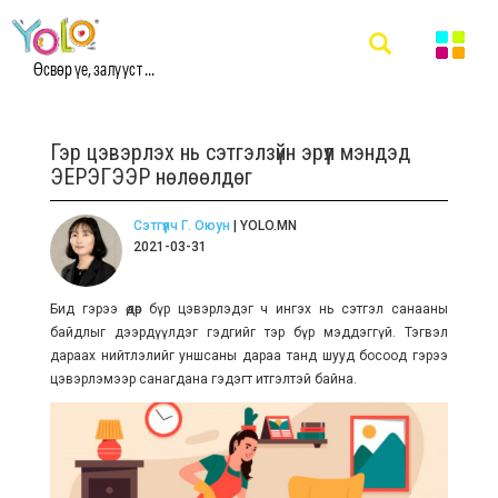
Өсвөр үе, залууст ...
Гэр цэвэрлэх нь сэтгэлзүйн эрүүл мэндэд
ЭЕРЭГЭЭР нөлөөлдөг
Сэтгүүлч Г. Оюун
| YOLO.MN
2021-03-31
Бид гэрээ өдөр бүр цэвэрлэдэг ч ингэх нь сэтгэл санааны
байдлыг дээрдүүлдэг гэдгийг тэр бүр мэддэггүй. Тэгвэл
дараах нийтлэлийг уншсаны дараа танд шууд босоод гэрээ
цэвэрлэмээр санагдана гэдэгт итгэлтэй байна.