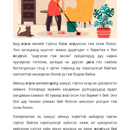
Бид өнгөрсөн жилийг гэртээ байж өнгөрүүлсэн гэж хэлж болно.
Энэ хугацаанд шүүгээг маань дүүргэдэг ч барагтаа л бол
өмсдөггүй, “хадгалах гэж авсан” хувцаснууд, дүү нарын
хуучирсан тоглоом, хугацаа нь дуусах дөхсөн гоо сайхны
бүтээгдэхүүн гээд л эргэн тойронд юу хэрэгцээгүй байгааг
хангалттай анзаарсан болов уу гэж бодож байна.
Ийнхүү өнгөрсөн жилийн өдийд хүмүүс гэртээ асар их цэвэрлэгээ
хийжээ. Колорадо мужийн хандивын дэлгүүрүүдэд ирдэг
хандивын хэмжээ 40 хувиар өссөн гэсэн тоо баримт ч бий. Энэ
бол цар тахлын улмаас бий болсон шинэхэн үзэгдэл гэж
хэлж болно.
Хачирхалтай нь хүмүүс ийнхүү зоригтой шийдвэр гарган
гэртээ байгаа хэрэгцээгүй зүйлсээ хаяж, их цэвэрлэгээ
хийснээр сэтгэл зүйн эрүүл мэндэд нь эерэг өөрчлөлтүүд бий