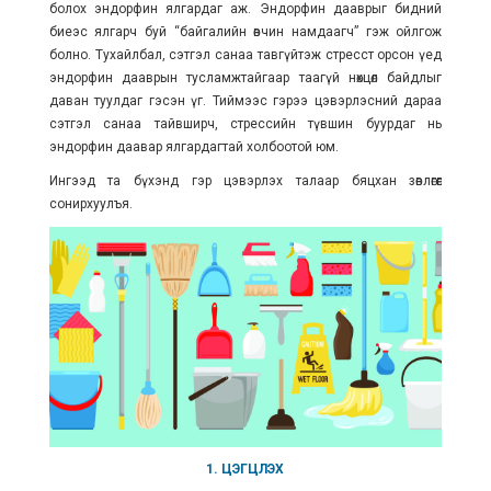
болох эндорфин ялгардаг аж. Эндорфин дааврыг бидний
биеэс ялгарч буй “байгалийн өвчин намдаагч” гэж ойлгож
болно. Тухайлбал, сэтгэл санаа тавгүйтэж стресст орсон үед
эндорфин дааврын тусламжтайгаар таагүй нөхцөл байдлыг
даван туулдаг гэсэн үг. Тиймээс гэрээ цэвэрлэсний дараа
сэтгэл санаа тайвширч, стрессийн түвшин буурдаг нь
эндорфин даавар ялгардагтай холбоотой юм.
Ингээд та бүхэнд гэр цэвэрлэх талаар бяцхан зөвлөгөөг
сонирхуулъя.
1. ЦЭГЦЛЭХ