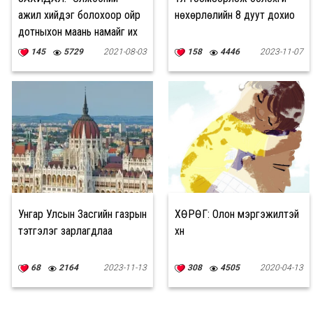
ажил хийдэг болохоор ойр
нөхөрлөлийн 8 дуут дохио
дотныхон маань намайг их
зэмлэдэг
145
5729
2021-08-03
158
4446
2023-11-07
Унгар Улсын Засгийн газрын
ХӨРӨГ: Олон мэргэжилтэй
тэтгэлэг зарлагдлаа
хүн
68
2164
2023-11-13
308
4505
2020-04-13