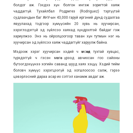
болдог аж. Гэхдээ хүн болгон ингэж зоригтой хаяж
чаддаггүй. Тухайлбал Родригез (Rodriguez) тэргүүтэй
судлаачдын баг АНУ-ын 43,000 гаруй иргэний дунд судалгаа
явуулахад тэдгээр хүмүүсийн 20 хувь нь хуучирсан,
хэрэглэдэггүй эд зүйлсээ хаяхад хүндрэлтэй байдаг гэж
хариулжээ. Энэ нь ойролцоогоор таван хүн тутмын нэг нь
хуучирсан эд зүйлсээ хаяж чаддаггүйг харуулж байна.
Мэдээж хэрэг хуучирсан хэдий ч өмсөхөд тухтай хувцас,
түрхдэггүй ч гэсэн мөнгөө үрээд авчихсан гоо сайхны
бүтээгдэхүүнээ хогийн саванд
шууд
хаях хэцүү. Хэдий тийм
боловч хүмүүс хэрэгцээгүй эд хогшлоосоо салж, гэрээ
цэвэрлэсний дараа асар их сэтгэл ханамж авдаг аж.