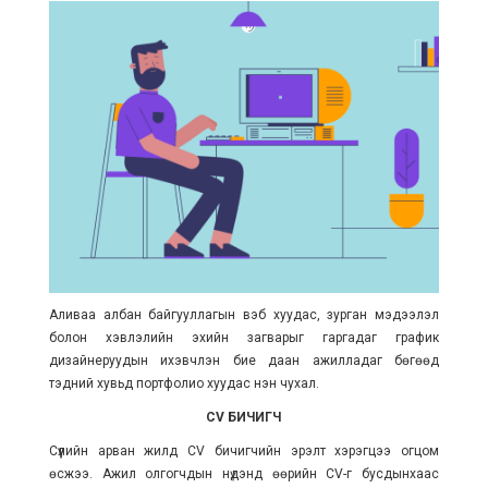
Аливаа албан байгууллагын вэб хуудас, зурган мэдээлэл
болон хэвлэлийн эхийн загварыг гаргадаг график
дизайнеруудын ихэвчлэн бие даан ажилладаг бөгөөд
тэдний хувьд портфолио хуудас нэн чухал.
CV БИЧИГЧ
Сүүлийн арван жилд CV бичигчийн эрэлт хэрэгцээ огцом
өсжээ. Ажил олгогчдын нүдэнд өөрийн CV-г бусдынхаас