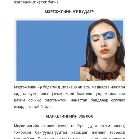
жагсаасныг хүргэж байна.
МЭРГЭЖЛИЙН НҮҮР БУДАГЧ
Мэргэжлийн нүүр будагчид /makeup artists/ чадвараа илүү олон
хүнд таниулж, олон үйлчлүүлэгчтэй болохын тулд мэдээллээ
цахим орчинд ойлгомжтой, чанартай байдлаар оруулах
шаардлагатай байдаг.
МАРКЕТИНГИЙН ЗӨВЛӨХ
Маркетингийн зөвлөх гэхээр та бүхэн дунд эргэм насны,
томоохон байгууллагуудтай харьцдаг нэгнийг төсөөлж
магадгүй юм. Гэвч үнэндээ чамд мэдлэг, ур чадвар, туршлага