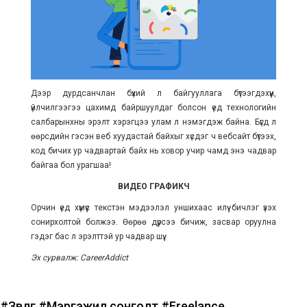
Дээр дурдсанчлан бүхий л байгууллага бүтээгдэхүүн,
үйлчилгээгээ цахимд байршуулдаг болсон үед технологийн
салбарынхны эрэлт хэрэгцээ улам л нэмэгдэж байна. Бүгд л
өөрсдийн гэсэн веб хуудастай байхыг хүсдэг ч вебсайт бүтээх,
код бичих ур чадвартай байх нь ховор учир чамд энэ чадвар
байгаа бол урагшаа!
ВИДЕО ГРАФИКЧ
Орчин үед хүмүүс текстэн мэдээлэл уншихаас илүү бичлэг үзэх
сонирхолтой болжээ. Өөрөө дүрсээ бичиж, засвар оруулна
гэдэг бас л эрэлттэй ур чадвар шүү.
Эх сурвалж: CareerAddict
#Зөвлөгөө
#Мэргэжил сонголт
#Freelance