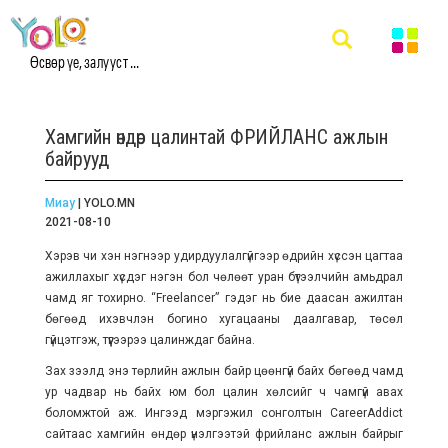
Өсвөр үе, залууст ...
Хамгийн өндөр цалинтай ФРИЙЛАНС ажлын
байрууд
Миау
| YOLO.MN
2021-08-10
Хэрэв чи хэн нэгнээр удирдуулалгүйгээр өдрийн хүссэн цагтаа
ажиллахыг хүсдэг нэгэн бол чөлөөт уран бүтээлчийн амьдрал
чамд яг тохирно.
“Freelancer” гэдэг нь бие даасан ажилтан
бөгөөд ихэвчлэн богино хугацааны даалгавар, төсөл
гүйцэтгэж, түүгээрээ цалинждаг байна.
Зах зээлд энэ төрлийн ажлын байр цөөнгүй байх бөгөөд чамд
ур чадвар нь байх юм бол цалин хөлсийг ч чамгүй авах
боломжтой аж.
Ингээд мэргэжил сонголтын CareerAddict
сайтаас хамгийн өндөр үнэлгээтэй фрийланс ажлын байрыг