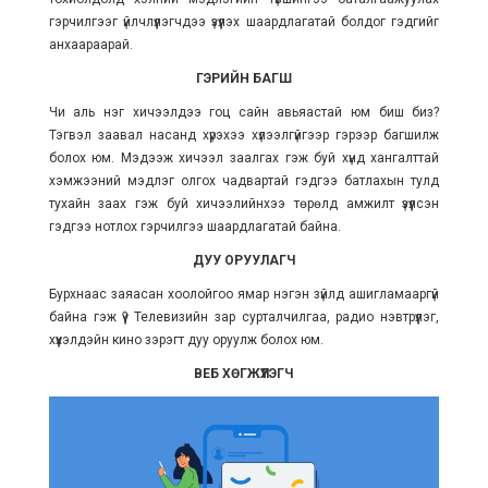
гэрчилгээг үйлчлүүлэгчдээ үзүүлэх шаардлагатай болдог гэдгийг
анхаараарай.
ГЭРИЙН БАГШ
Чи аль нэг хичээлдээ гоц сайн авьяастай юм биш биз?
Тэгвэл заавал насанд хүрэхээ хүлээлгүйгээр гэрээр багшилж
болох юм. Мэдээж хичээл заалгах гэж буй хүнд хангалттай
хэмжээний мэдлэг олгох чадвартай гэдгээ батлахын тулд
тухайн заах гэж буй хичээлийнхээ төрөлд амжилт үзүүлсэн
гэдгээ нотлох гэрчилгээ шаардлагатай байна.
ДУУ ОРУУЛАГЧ
Бурхнаас заяасан хоолойгоо ямар нэгэн зүйлд ашигламааргүй
байна гэж үү? Телевизийн зар сурталчилгаа, радио нэвтрүүлэг,
хүүхэлдэйн кино зэрэгт дуу оруулж болох юм.
ВЕБ ХӨГЖҮҮЛЭГЧ