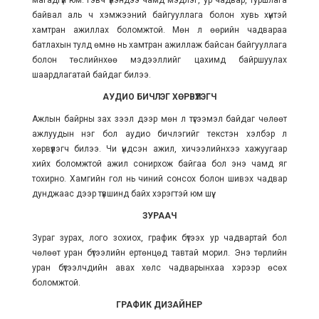
байвал аль ч хэмжээний байгууллага болон хувь хүнтэй
хамтран ажиллах боломжтой. Мөн л өөрийн чадвараа
батлахын тулд өмнө нь хамтран ажиллаж байсан байгууллага
болон төслийнхөө мэдээллийг цахимд байршуулах
шаардлагатай байдаг билээ.
АУДИО БИЧЛЭГ ХӨРВҮҮЛЭГЧ
Ажлын байрны зах зээл дээр мөн л түгээмэл байдаг чөлөөт
ажлуудын нэг бол аудио бичлэгийг текстэн хэлбэр лүү
хөрвүүлэгч билээ. Чи үндсэн ажил, хичээлийнхээ хажуугаар
хийх боломжтой ажил сонирхож байгаа бол энэ чамд яг
тохирно. Хамгийн гол нь чиний сонсох болон шивэх чадвар
дунджаас дээр түвшинд байх хэрэгтэй юм шүү.
ЗУРААЧ
Зураг зурах, лого зохиох, график бүтээх ур чадвартай бол
чөлөөт уран бүтээлийн ертөнцөд тавтай морил. Энэ төрлийн
уран бүтээлчдийн авах хөлс чадварынхаа хэрээр өсөх
боломжтой.
ГРАФИК ДИЗАЙНЕР