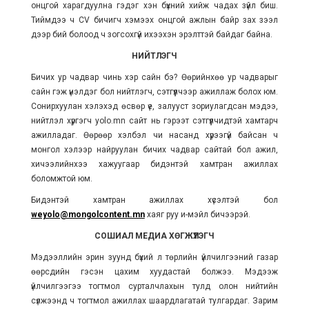
онцгой харагдуулна гэдэг хэн бүхний хийж чадах зүйл биш.
Тиймдээ ч CV бичигч хэмээх онцгой ажлын байр зах зээл
дээр бий болоод ч зогсохгүй ихээхэн эрэлттэй байдаг байна.
НИЙТЛЭГЧ
Бичих ур чадвар чинь хэр сайн бэ? Өөрийнхөө ур чадварыг
сайн гэж үнэлдэг бол нийтлэгч, сэтгүүлчээр ажиллаж болох юм.
Сонирхуулан хэлэхэд өсвөр үе, залууст зориулагдсан мэдээ,
нийтлэл хүргэгч yolo.mn сайт нь гэрээт сэтгүүлчидтэй хамтарч
ажилладаг. Өөрөөр хэлбэл чи насанд хүрээгүй байсан ч
монгол хэлээр найруулан бичих чадвар сайтай бол ажил,
хичээлийнхээ хажуугаар бидэнтэй хамтран ажиллах
боломжтой юм.
Бидэнтэй хамтран ажиллах хүсэлтэй бол
weyolo@mongolcontent.mn
хаяг руу и-мэйл бичээрэй.
СОШИАЛ МЕДИА ХӨГЖҮҮЛЭГЧ
Мэдээллийн эрин зуунд бүхий л төрлийн үйлчилгээний газар
өөрсдийн гэсэн цахим хуудастай болжээ. Мэдээж
үйлчилгээгээ тогтмол сурталчлахын тулд олон нийтийн
сүлжээнд ч тогтмол ажиллах шаардлагатай тулгардаг. Зарим