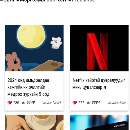
2024 онд амьдралдаа
Netflix хайртай цувралуудыг
хамгийн их өөрчлөлтийг
минь цуцалсаар л
мэдрэх зурхайн 5 орд
130
6149
2023-12-24
111
3384
2022-04-29