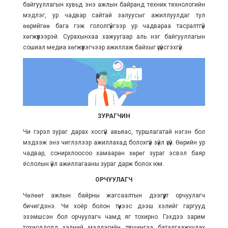
байгууллагын хувьд энэ ажлын байранд техник технологийн
мэдлэг, ур чадвар сайтай залуусыг ажиллуулдаг тул
өөрийгөө бага гэж гололгүйгээр ур чадвараа тасралтгүй
хөгжүүлээрэй. Сурахынхаа хажуугаар аль нэг байгууллагын
сошиал медиа хөгжүүлэгчээр ажиллаж байхыг үгүйсгэхгүй.
ЗУРАГЧИН
Чи гэрэл зураг дарах хосгүй авьяас, туршлагатай нэгэн бол
мэдээж энэ чиглэлээр ажиллахад болохгүй зүйл үгүй. Өөрийн ур
чадвар, сонирхлоосоо хамааран хөрөг зураг эсвэл баяр
ёслолын үйл ажиллагааны зураг дарж болох юм.
ОРЧУУЛАГЧ
Чөлөөт ажлын байрны жагсаалтын дээгүүрт орчуулагч
бичигдэнэ. Чи хоёр болон түүнээс дээш хэлийг гаргууд
эзэмшсэн бол орчуулагч чамд яг тохирно. Гэхдээ зарим
тохиолдолд хэлний мэдлэгийн түвшингээ баталгаажуулах