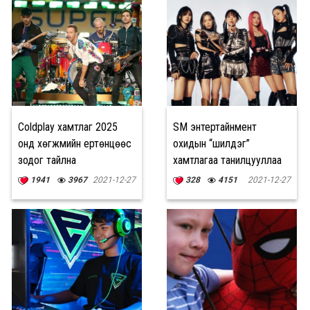
Coldplay хамтлаг 2025
SM энтертайнмент
онд хөгжмийн ертөнцөөс
охидын “шилдэг”
зодог тайлна
хамтлагаа танилцууллаа
1941
3967
2021-12-27
328
4151
2021-12-27