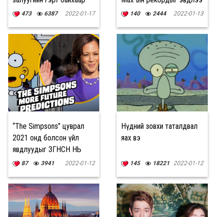
болжээ
473
6387
2022-01-17
140
2444
2022-01-13
“The Simpsons” цуврал
Нүдний зовхи таталдвал
2021 онд болсон үйл
яах вэ
явдлуудыг ЗӨГНӨСӨН НЬ
87
3941
2022-01-12
145
18221
2022-01-12