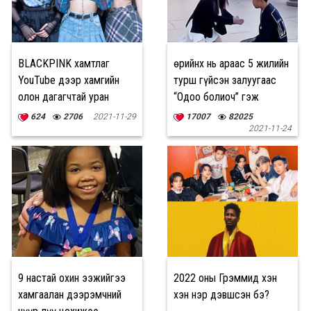
BLACKPINK хамтлаг
Өөрийнх нь араас 5 жилийн
YouTube дээр хамгийн
турш гүйсэн залуугаас
олон дагагчтай уран
“Одоо болиоч” гэж
бүтээлчид боллоо
гуйжээ
624
2706
2021-11-29
17007
82025
2021-11-24
9 настай охин ээжийгээ
2022 оны Грэммид хэн
хамгаалан дээрэмчний
хэн нэр дэвшсэн бэ?