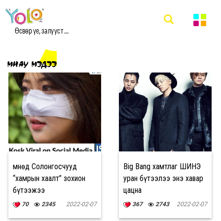
Өсвөр үе, залууст ...
МИАУ МЭДЭЭ
Өмнөд Солонгосчууд
Big Bang хамтлаг ШИНЭ
“хамрын хаалт” зохион
уран бүтээлээ энэ хавар
бүтээжээ
цацна
70
2345
2022-02-07
367
2743
2022-02-07