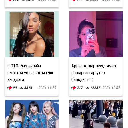
ФОТО: Энэ өвлийн
Apple: Алдартнууд ямар
эмэгтэй үс засалтын чиг
загварын гар утас
хандлага
барьдаг вэ?
90
5376
2021-11-29
217
12237
2021-12-02