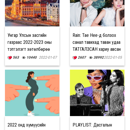
Унгар Улсын засгийн
Rain: Tae Hee-д болзох
газраас 2022-2023 оны
санал тавихад таван удаа
тэтгэлэгт хөтөлбөрөө
ТАТГАЛЗСАН хариу авсан
зарлалаа
563
10440
2022-01-07
2607
38992
2022-01-05
2022 онд хүмүүсийн
PLAYLIST: Дасгалын