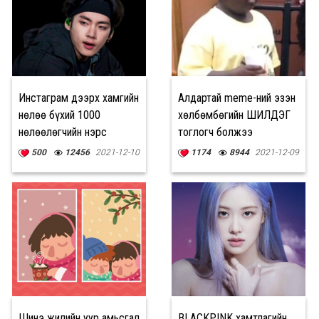
Инстаграм дээрх хамгийн
Алдартай meme-ний эзэн
нөлөө бүхий 1000
хөлбөмбөгийн ШИЛДЭГ
нөлөөлөгчийн нэрс
тоглогч болжээ
тодорлоо
500
12456
2021-12-10
1174
8944
2021-12-09
Шинэ жилийн уур амьсгал
BLACKPINK хамтлагийн