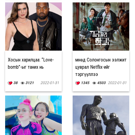
Хосын харилцаа: “Love-
Өмнөд Солонгосын ээлжит
bomb”-ыг таних нь
цуврал Netflix-ийг
тэргүүллээ
38
3121
2022-01-31
1345
4503
2022-01-31