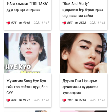
T-Ara хамтлаг “TIKI TAKA”
“Rick And Morty”
дуугаар эргэн ирлээ
цувралын 6-р бүлэг ирэх
онд нээлтээ хийнэ
975
4915
2021-11-17
557
2522
2021-11-16
Жүжигчин Song Hye Kyo-
Дуучин Dua Lipa арьс
гийн гоо сайхны нууц бол
арчилгааны нууцаасаа
СҮҮ
хуваалцлаа
344
9191
2021-11-16
183
3713
2021-11-15