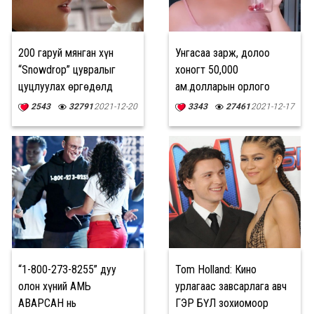
200 гаруй мянган хүн
Унгасаа зарж, долоо
“Snowdrop” цувралыг
хоногт 50,000
цуцлуулах өргөдөлд
ам.долларын орлого
гарын үсэг зуржээ
олдог бүсгүй
2543
32791
2021-12-20
3343
27461
2021-12-17
“1-800-273-8255” дуу
Tom Holland: Кино
олон хүний АМЬ
урлагаас завсарлага авч
АВАРСАН нь
ГЭР БҮЛ зохиомоор