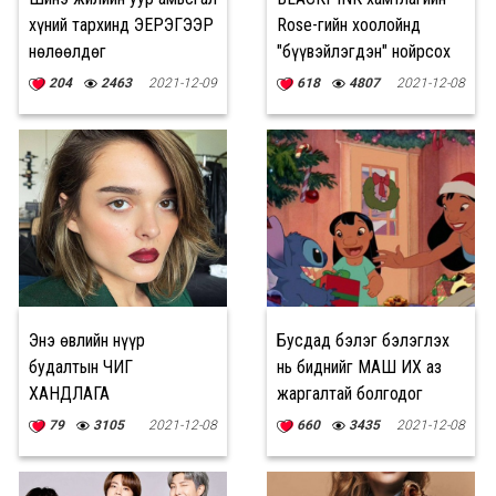
хүний тархинд ЭЕРЭГЭЭР
Rose-гийн хоолойнд
нөлөөлдөг
"бүүвэйлэгдэн" нойрсох
боломжтой болжээ
204
2463
2021-12-09
618
4807
2021-12-08
Энэ өвлийн нүүр
Бусдад бэлэг бэлэглэх
будалтын ЧИГ
нь биднийг МАШ ИХ аз
ХАНДЛАГА
жаргалтай болгодог
79
3105
2021-12-08
660
3435
2021-12-08