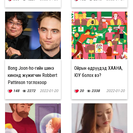
Bong Joon-ho-гийн шинэ
Ойрын өдрүүдэд ХААНА,
кинонд жүжигчин Robbert
ЮУ болох вэ?
Pattinson тоглохоор
ярилцаж байна
148
2272
2022-01-20
20
2338
2022-01-20