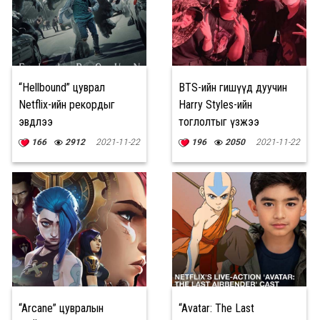
“Hellbound” цуврал
BTS-ийн гишүүд дуучин
Netflix-ийн рекордыг
Harry Styles-ийн
эвдлээ
тоглолтыг үзжээ
166
2912
2021-11-22
196
2050
2021-11-22
“Arcane” цувралын
“Avatar: The Last