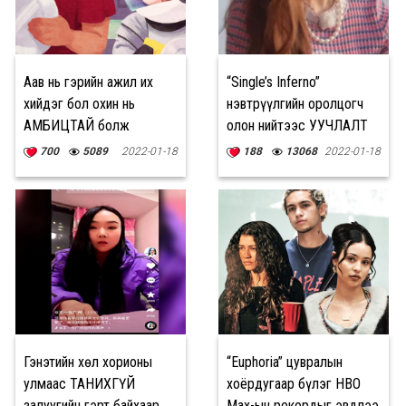
Аав нь гэрийн ажил их
“Single’s Inferno”
хийдэг бол охин нь
нэвтрүүлгийн оролцогч
АМБИЦТАЙ болж
олон нийтээс УУЧЛАЛТ
төлөвших магадлал
хүслээ
700
5089
2022-01-18
188
13068
2022-01-18
өндөр
Гэнэтийн хөл хорионы
“Euphoria” цувралын
улмаас ТАНИХГҮЙ
хоёрдугаар бүлэг HBO
залуугийн гэрт байхаар
Max-ын рекордыг эвдлээ