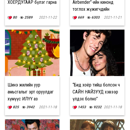
ХОЁРДУГААР бүлэг гарна
Airbender”-ийн кинонд
тоглох жүжигчдийн
нэрсийг зарлалаа
80
2589
2021-11-22
669
6303
2021-11-21
Шинэ жилийн уур
“Бид хоёр тийш болсон ч
амьсгалыг эрт оруулдаг
САЙН НАЙЗУУД хэвээр
хүмүүс ИЛҮҮ аз
үлдэх болно”
жаргалтай байдаг
825
3942
2021-11-18
1453
9232
2021-11-18