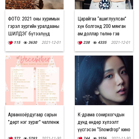
ФОТО: 2021 оны хуримын
Царайгаа “ашиглуулсан”
гэрэл зургийн уралдааны
хүн болгонд 200 мянган
ШИЛДЭГ бүтээлүүд
ам.доллар төлнө гэв
115
3630
2021-12-01
238
4335
2021-12-01
Арванхоёрдугаар сарын
К-драма сонирхогчдын
"Өдөрт нэг зураг" чалленж
дунд өндөр хүлээлт
үүсгэсэн “Snowdrop” кино
ТУН УДАХГҮЙ
372
5293
2021-11-30
744
3556
2021-11-30