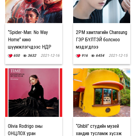
“Spider-Man: No Way
2PM хамтлагийн Chansung
Home” кино
ГЭР БҮЛТЭЙ болсноо
шүүмжлэгчдээс ӨНДӨР
мэдэгдлээ
үнэлгээ авч байна
650
3632
2021-12-16
916
6454
2021-12-15
Olivia Rodrigo оны
“Ghibli” студийн музей
ОНЦЛОХ уран
хандив тусламж хүсэж