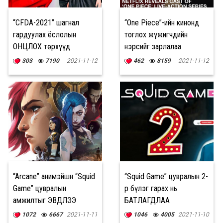
“CFDA-2021” шагнал
“One Piece”-ийн кинонд
гардуулах ёслолын
тоглох жүжигчдийн
ОНЦЛОХ төрхүүд
нэрсийг зарлалаа
303
7190
2021-11-12
462
8159
2021-11-12
“Arcane” анимэйшн “Squid
“Squid Game” цувралын 2-
Game” цувралын
р бүлэг гарах нь
амжилтыг ЭВДЛЭЭ
БАТЛАГДЛАА
1072
6667
2021-11-11
1046
4005
2021-11-10