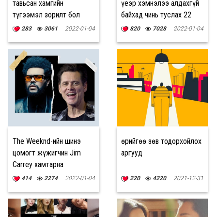
тавьсан хамгийн
үеэр хэмнэлээ алдахгүй
түгээмэл зорилт бол
байхад чинь туслах 22
“ЖИНГЭЭ ХАСАХ”
дуу
283
3061
2022-01-04
820
7028
2022-01-04
The Weeknd-ийн шинэ
Өөрийгөө зөв тодорхойлох
цомогт жүжигчин Jim
аргууд
Carrey хамтарна
414
2274
2022-01-04
220
4220
2021-12-31