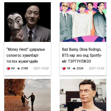
“Money Heist” цувралын
Bad Bunny, Olivia Rodrigo,
солонгос хувилбарт
BTS нар энэ онд Spotify-
тоглох жүжигчдийн
ийг ТЭРГҮҮЛЖЭЭ
НЭРСИЙГ зарлалаа
94
2788
2021-12-02
78
2226
2021-12-02