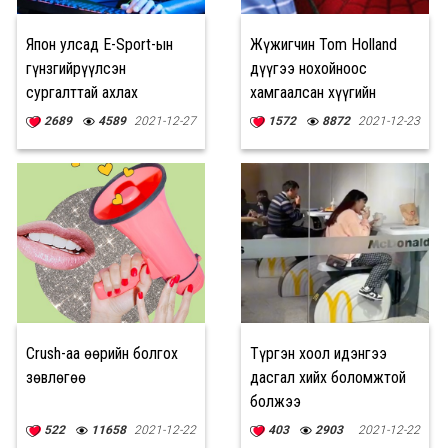
Япон улсад E-Sport-ын
Жүжигчин Tom Holland
гүнзгийрүүлсэн
дүүгээ нохойноос
сургалттай ахлах
хамгаалсан хүүгийн
сургууль нээгдэнэ
МӨРӨӨДЛИЙГ биелүүлжээ
2689
4589
2021-12-27
1572
8872
2021-12-23
Crush-аа өөрийн болгох
Түргэн хоол идэнгээ
зөвлөгөө
дасгал хийх боломжтой
болжээ
522
11658
2021-12-22
403
2903
2021-12-22