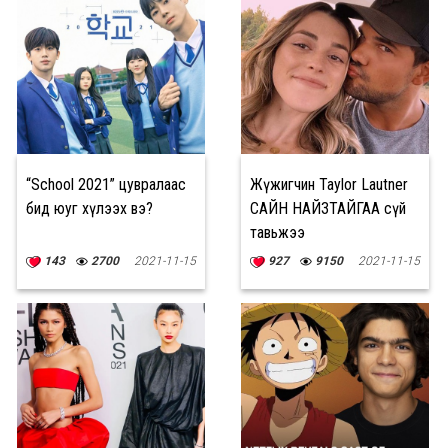
“School 2021” цувралаас
Жүжигчин Taylor Lautner
бид юуг хүлээх вэ?
САЙН НАЙЗТАЙГАА сүй
тавьжээ
143
2700
2021-11-15
927
9150
2021-11-15