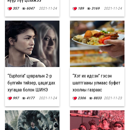
нүүр лүү цохижээ
357
6047
2021-11-24
189
3169
2021-11-24
“Euphoria” цувралын 2-р
“Хэт их идсэн” гэсэн
бүлгийн тийзер, цацагдах
шалтгааны улмаас буфет
хугацаа болон ШИНЭ
хоолны газраас
дүрүүд
хөөгджээ
997
4177
2021-11-24
2306
8833
2021-11-23