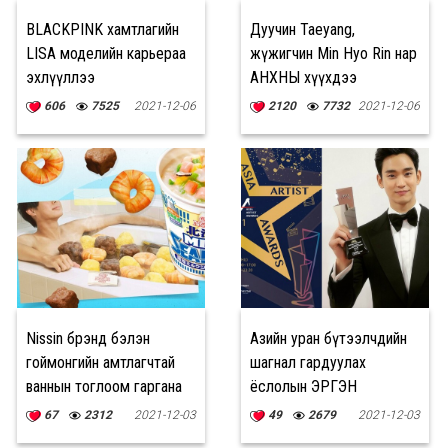
BLACKPINK хамтлагийн
Дуучин Taeyang,
LISA моделийн карьераа
жүжигчин Min Hyo Rin нар
эхлүүллээ
АНХНЫ хүүхдээ
өлгийдөн авлаа
606
7525
2021-12-06
2120
7732
2021-12-06
Nissin брэнд бэлэн
Азийн уран бүтээлчдийн
гоймонгийн амтлагчтай
шагнал гардуулах
ваннын тоглоом гаргана
ёслолын ЭРГЭН
ТОЙРОНД
67
2312
2021-12-03
49
2679
2021-12-03