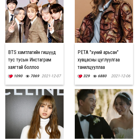
BTS хамтлагийн гишүүд
PETA "хүний арьсан"
тус тусын Инстаграм
хувцасны цуглуулгаа
хаягтай боллоо
танилцууллаа
1090
7069
2021-12-07
329
6880
2021-12-06