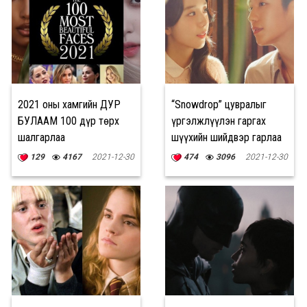
2021 оны хамгийн ДУР
“Snowdrop” цувралыг
БУЛААМ 100 дүр төрх
үргэлжлүүлэн гаргах
шалгарлаа
шүүхийн шийдвэр гарлаа
129
4167
2021-12-30
474
3096
2021-12-30