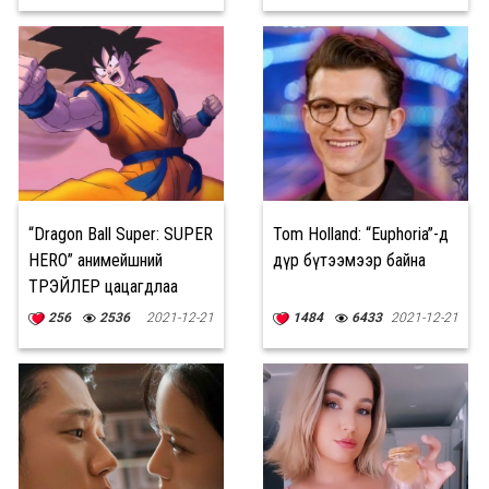
“Dragon Ball Super: SUPER
Tom Holland: “Euphoria”-д
HERO” анимейшний
дүр бүтээмээр байна
ТРЭЙЛЕР цацагдлаа
256
2536
2021-12-21
1484
6433
2021-12-21