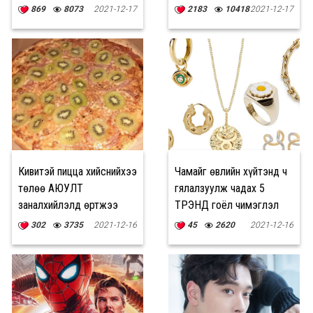
судалгаагаар
байна
869
8073
2021-12-17
2183
10418
2021-12-17
тогтоогдлоо
Кивитэй пицца хийснийхээ
Чамайг өвлийн хүйтэнд ч
төлөө АЮУЛТ
гялалзуулж чадах 5
заналхийлэлд өртжээ
ТРЭНД гоёл чимэглэл
302
3735
2021-12-16
45
2620
2021-12-16