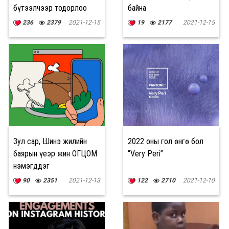
бүтээлчээр тодорлоо
байна
236
2379
2021-12-15
19
2177
2021-12-15
Зул сар, Шинэ жилийн
2022 оны гол өнгө бол
баярын үеэр жин ОГЦОМ
“Very Peri”
нэмэгддэг
90
2351
2021-12-13
122
2710
2021-12-10