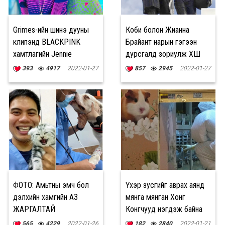
Grimes-ийн шинэ дууны
Коби болон Жианна
клипэнд BLACKPINK
Брайант нарын гэгээн
хамтлагийн Jennie
дурсгалд зориулж ХӨШӨӨ
оролцжээ
босгожээ
393
4917
2022-01-27
857
2945
2022-01-27
ФОТО: Амьтны эмч бол
Үхэр зусгийг аврах аянд
дэлхийн хамгийн АЗ
мянга мянган Хонг
ЖАРГАЛТАЙ
Конгчууд нэгдэж байна
мэргэжлүүдийн нэг
565
4229
2022-01-26
182
2840
2022-01-21