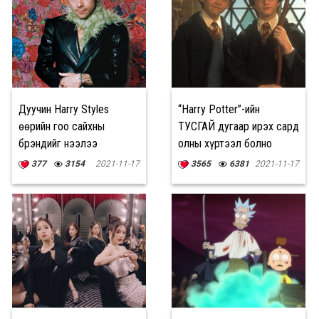
Дуучин Harry Styles
“Harry Potter”-ийн
өөрийн гоо сайхны
ТУСГАЙ дугаар ирэх сард
брэндийг нээлээ
олны хүртээл болно
377
3154
2021-11-17
3565
6381
2021-11-17