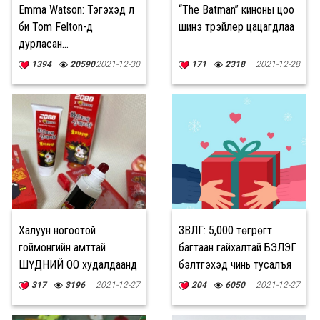
Emma Watson: Тэгэхэд л
“The Batman” киноны цоо
би Tom Felton-д
шинэ трэйлер цацагдлаа
дурласан...
1394
20590
2021-12-30
171
2318
2021-12-28
Халуун ногоотой
ЗӨВЛӨГӨӨ: 5,000 төгрөгт
гоймонгийн амттай
багтаан гайхалтай БЭЛЭГ
ШҮДНИЙ ОО худалдаанд
бэлтгэхэд чинь тусалъя
гарчээ
317
3196
2021-12-27
204
6050
2021-12-27