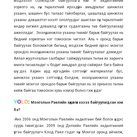
мэдээлэл солилцсон байгууллага юм. Уг хөдөлгөөний
зорилго нь, хүн төрөлхтний ирээдүйн амьдралыг шинжлэх
ухаанч, шашинч бус талаас тайлбарлах, цаашлаад шинжлэх
ухааны дэвшилтэт нээлт ололтуудыг ашиглан хүн төрөлхтнийг
өндөр хөгжил дэвшилд хүргэх судалгааны төв байгуулахаар
ажилладаг. Энэхүү шинжлэх ухааны төвийг барьж байгуулах нь
бидний зорилгын нэг томоохон чиглэл. Аль ч оронд барьж
байгуулах боломжтой бөгөөд, мэдээж бидний зүгээс монгол
орондоо энэхүү шинжлэх ухааны төвийг байгуулахыг дэмждэг.
Аялал жуулчлалын салбарыг сайжруулахын төлөө их хөрөнгө
мөнгө төсөвлөдөг ч бодит амьдрал дээр сайжрал бага байна
шүү дээ. Харин ард иргэдийн сэтгэхүйг материаллаг бус,
шинжлэх ухаанч сэтгэхүйд бэлдэж, энэхүү шинжлэх ухааны
төвийг монгол орондоо барьж байгуулах нь эх орныхоо төлөө
хийж байгаа томоохон хувь нэмэр болно гэж үздэг.
Y
O
L
O
:
Монголын Раелийн хөдөлгөөн хэзээ байгуулагдсан юм
бэ?
-Анх 2006 онд Монголын Раелийн хөдөлгөөн бий болох үндэс
суурь тавигдсан. 2009 онд Дэлхийн Раелийн хөдөлгөөний
үүсгэн байгуулагч Клод Раел гэдэг хүн Монгол оронд айчилж,