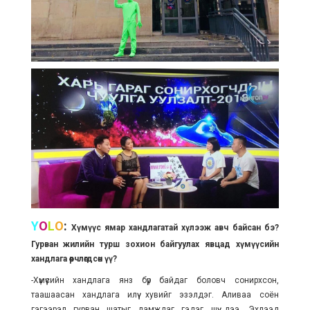
Y
O
L
O
:
Хүмүүс ямар хандлагатай хүлээж авч байсан бэ?
Гурван жилийн турш зохион байгуулах явцад хүмүүсийн
хандлага өөрчлөгдсөн үү?
-Хүмүүсийн хандлага янз бүр байдаг боловч сонирхсон,
таашаасан хандлага илүү хувийг эзэлдэг. Аливаа соён
гэгээрэл гурван шатыг дамждаг гэдэг шүү дээ. Эхлээд