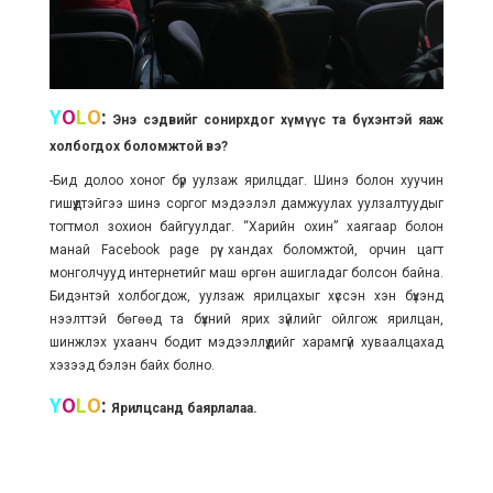
Y
O
L
O
:
Энэ сэдвийг сонирхдог хүмүүс та бүхэнтэй яаж
холбогдох боломжтой вэ?
-Бид долоо хоног бүр уулзаж ярилцдаг. Шинэ болон хуучин
гишүүдтэйгээ шинэ соргог мэдээлэл дамжуулах уулзалтуудыг
тогтмол зохион байгуулдаг. “Харийн охин” хаягаар болон
манай Facebook page рүү хандах боломжтой, орчин цагт
монголчууд интернетийг маш өргөн ашигладаг болсон байна.
Бидэнтэй холбогдож, уулзаж ярилцахыг хүссэн хэн бүхэнд
нээлттэй бөгөөд та бүхний ярих зүйлийг ойлгож ярилцан,
шинжлэх ухаанч бодит мэдээллүүдийг харамгүй хуваалцахад
хэзээд бэлэн байх болно.
Y
O
L
O
:
Ярилцсанд баярлалаа.