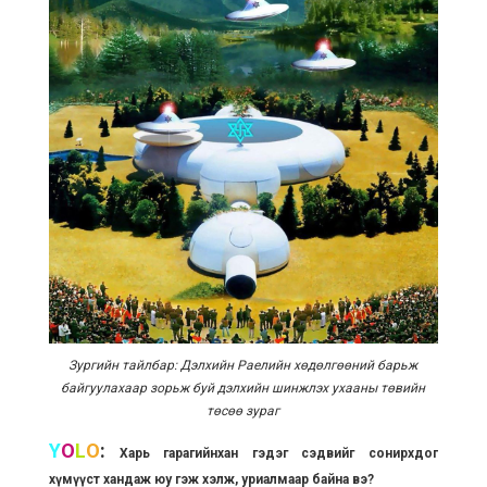
Зургийн тайлбар: Дэлхийн Раелийн хөдөлгөөний барьж
байгуулахаар зорьж буй дэлхийн шинжлэх ухааны төвийн
төсөө зураг
Y
O
L
O
:
Харь гарагийнхан гэдэг сэдвийг сонирхдог
хүмүүст хандаж юу гэж хэлж, уриалмаар байна вэ?