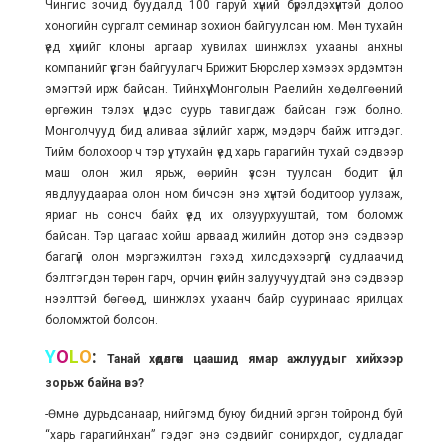
Чингис зочид буудалд 100 гаруй хүний бүрэлдэхүүнтэй долоо
хоногийн сургалт семинар зохион байгуулсан юм. Мөн тухайн
үед хүнийг клоны аргаар хувилах шинжлэх ухааны анхны
компанийг үүсгэн байгуулагч Брижит Бюрслер хэмээх эрдэмтэн
эмэгтэй ирж байсан. Тийнхүү Монголын Раелийн хөдөлгөөний
өргөжин тэлэх үндэс суурь тавигдаж байсан гэж болно.
Монголчууд бид аливаа зүйлийг харж, мэдэрч байж итгэдэг.
Тийм болохоор ч тэр үү, тухайн үед харь гарагийн тухай сэдвээр
маш олон жил ярьж, өөрийн үзсэн туулсан бодит үйл
явдлуудаараа олон ном бичсэн энэ хүнтэй бодитоор уулзаж,
яриаг нь сонсч байх үед их олзуурхууштай, том боломж
байсан. Тэр цагаас хойш арваад жилийн дотор энэ сэдвээр
багагүй олон мэргэжилтэн гэхэд хилсдэхээргүй судлаачид
бэлтгэгдэн төрөн гарч, орчин үеийн залуучуудтай энэ сэдвээр
нээлттэй бөгөөд, шинжлэх ухаанч байр сууринаас ярилцах
боломжтой болсон.
Y
O
L
O
:
Танай хөдөлгөөн цаашид ямар ажлуудыг хийхээр
зорьж байна вэ?
-Өмнө дурьдсанаар, нийгэмд буюу бидний эргэн тойронд буй
“харь гарагийнхан” гэдэг энэ сэдвийг сонирхдог, судладаг