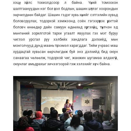
хэцүү зүйлс тохиолдсоор л байна. Үүний томоохон
шалтгаануудын нэг бол үзэл бодлын, шашин шүтлэг хоорондын
зөрчилдөөн байдаг. Шашин гэдэг хувь хүнийг сэтгэлийн хувьд
боловсруулах, тодорхой хэмжээнд соён гэгээрүүлэх үүрэгтэй
боловч өнөөдөр дайн самуун өдөөхөд хүргэхүйц, түүнлчэн эд
мөнгөний зорилготой тархи угаалт явуулах гэх мэт буруу
чиглэл урсгал руу хэлбийх хандлага дэлхийд, мөн
монголчууд дунд маань түгээмэл харагддаг. Тийм учраас маш
хурдацтай хувьсан өөрчлөгдөж буй энэ дэлхийд бид оюун
санаагаа чөлөөлж, тодорхой чиг, жанжин шугамаа алдахгүй,
оюунлаг амьдрахыг хичээгээрэй гэж хэлэхийг хүсч байна.