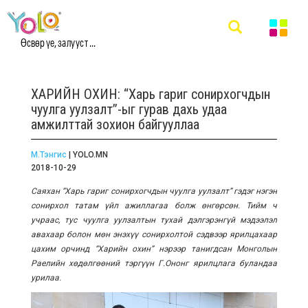
Өсвөр үе, залууст ...
ХАРИЙН ОХИН: “Харь гариг сонирхогчдын
чуулга уулзалт”-ыг гурав дахь удаа
амжилттай зохион байгууллаа
М.Тэнгис
| YOLO.MN
2018-10-29
Саяхан “Харь гариг сонирхогчдын чуулга уулзалт” гэдэг нэгэн
сонирхол татам үйл ажиллагаа болж өнгөрсөн. Тийм ч
учраас, тус чуулга уулзалтын тухай дэлгэрэнгүй мэдээлэл
авахаар болон мөн энэхүү сонирхолтой сэдвээр ярилцахаар
цахим орчинд “Харийн охин” нэрээр танигдсан Монголын
Раелийн хөдөлгөөний тэргүүн Г.Ононг ярилцлага буландаа
урилаа.