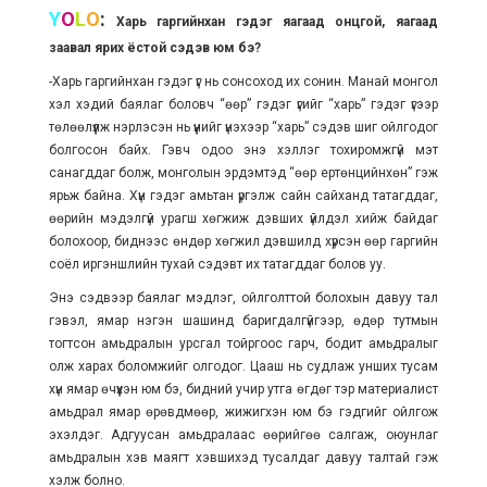
Y
O
L
O
:
Харь гаргийнхан гэдэг яагаад онцгой, яагаад
заавал ярих ёстой сэдэв юм бэ?
-Харь гаргийнхан гэдэг үг нь сонсоход их сонин. Манай монгол
хэл хэдий баялаг боловч “өөр” гэдэг үгийг “харь” гэдэг үгээр
төлөөлүүлж нэрлэсэн нь үүнийг үнэхээр “харь” сэдэв шиг ойлгодог
болгосон байх. Гэвч одоо энэ хэллэг тохиромжгүй мэт
санагддаг болж, монголын эрдэмтэд “өөр ертөнцийнхөн” гэж
ярьж байна. Хүн гэдэг амьтан үргэлж сайн сайханд татагддаг,
өөрийн мэдэлгүй урагш хөгжиж дэвших үйлдэл хийж байдаг
болохоор, биднээс өндөр хөгжил дэвшилд хүрсэн өөр гаргийн
соёл иргэншлийн тухай сэдэвт их татагддаг болов уу.
Энэ сэдвээр баялаг мэдлэг, ойлголттой болохын давуу тал
гэвэл, ямар нэгэн шашинд баригдалгүйгээр, өдөр тутмын
тогтсон амьдралын урсгал тойргоос гарч, бодит амьдралыг
олж харах боломжийг олгодог. Цааш нь судлаж унших тусам
хүн ямар өчүүхэн юм бэ, бидний учир утга өгдөг тэр материалист
амьдрал ямар өрөвдмөөр, жижигхэн юм бэ гэдгийг ойлгож
эхэлдэг. Адгуусан амьдралаас өөрийгөө салгаж, оюунлаг
амьдралын хэв маягт хэвшихэд тусалдаг давуу талтай гэж
хэлж болно.