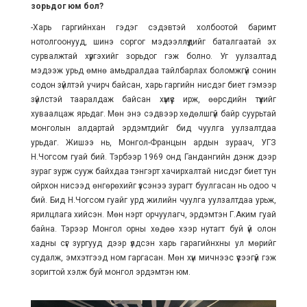
зорьдог юм бол?
-Харь гаргийнхан гэдэг сэдэвтэй холбоотой баримт
нотолгоонууд, шинэ соргог мэдээллүүдийг баталгаатай эх
сурвалжтай хүргэхийг зорьдог гэж болно. Уг уулзалтад
мэдээж урьд өмнө амьдралдаа тайлбарлах боломжгүй сонин
содон зүйлтэй учирч байсан, харь гаргийн нисдэг биет гэмээр
зүйлстэй тааралдаж байсан хүмүүс ирж, өөрсдийн түүхийг
хуваалцаж ярьдаг. Мөн энэ сэдвээр хөдөлшгүй байр суурьтай
монголын алдартай эрдэмтдийг бид чуулга уулзалтдаа
урьдаг. Жишээ нь, Монгол-Францын ардын зураач, УГЗ
Н.Чогсом гуай бий. Тэрбээр 1969 онд Гандангийн дэнж дээр
зураг зурж сууж байхдаа тэнгэрт хачирхалтай нисдэг биет тун
ойрхон нисээд өнгөрөхийг үзсэнээ зурагт буулгасан нь одоо ч
бий. Бид Н.Чогсом гуайг урд жилийн чуулга уулзалтдаа урьж,
ярилцлага хийсэн. Мөн нэрт орчуулагч, эрдэмтэн Г.Аким гуай
байна. Тэрээр Монгол орны хөдөө хээр нутагт буй үй олон
хадны сүг зургууд дээр үлдсэн харь гарагийнхны ул мөрийг
судалж, эмхэтгээд ном гаргасан. Мөн хүн мичнээс үүсээгүй гэж
зоригтой хэлж буй монгол эрдэмтэн юм.