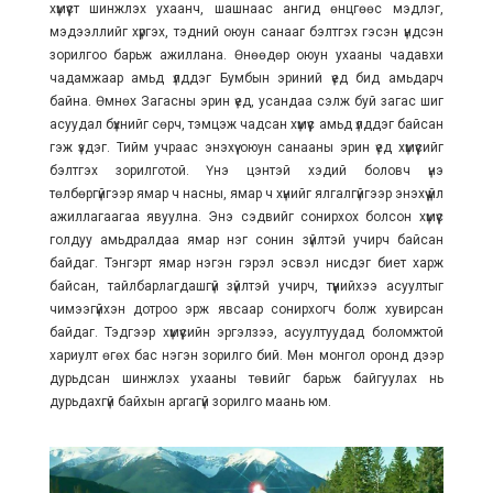
хүмүүст шинжлэх ухаанч, шашнаас ангид өнцгөөс мэдлэг,
мэдээллийг хүргэх, тэдний оюун санааг бэлтгэх гэсэн үндсэн
зорилгоо барьж ажиллана. Өнөөдөр оюун ухааны чадавхи
чадамжаар амьд үлддэг Бумбын эриний үед бид амьдарч
байна. Өмнөх Загасны эрин үед, усандаа сэлж буй загас шиг
асуудал бүхнийг сөрч, тэмцэж чадсан хүмүүс амьд үлддэг байсан
гэж үздэг. Тийм учраас энэхүү оюун санааны эрин үед хүмүүсийг
бэлтгэх зорилготой. Үнэ цэнтэй хэдий боловч үнэ
төлбөргүйгээр ямар ч насны, ямар ч хүнийг ялгалгүйгээр энэхүү үйл
ажиллагаагаа явуулна. Энэ сэдвийг сонирхох болсон хүмүүс
голдуу амьдралдаа ямар нэг сонин зүйлтэй учирч байсан
байдаг. Тэнгэрт ямар нэгэн гэрэл эсвэл нисдэг биет харж
байсан, тайлбарлагдашгүй зүйлтэй учирч, түүнийхээ асуултыг
чимээгүйхэн дотроо эрж явсаар сонирхогч болж хувирсан
байдаг. Тэдгээр хүмүүсийн эргэлзээ, асуултуудад боломжтой
хариулт өгөх бас нэгэн зорилго бий. Мөн монгол оронд дээр
дурьдсан шинжлэх ухааны төвийг барьж байгуулах нь
дурьдахгүй байхын аргагүй зорилго маань юм.