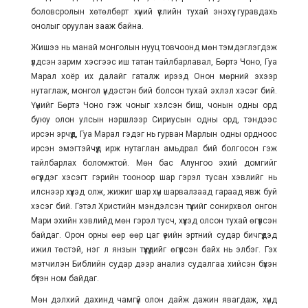
боловсролын хөтөлбөрт хүний үүслийн тухай энэхүү гуравдахь
онолыг оруулан зааж байна.
Жишээ нь манай монголын нууц товчоонд мөн тэмдэглэгдэж
үлдсэн зарим хэсгээс иш татан тайлбарлавал, Бөртэ Чоно, Гуа
Марал хоёр их далайг гаталж ирээд Онон мөрний эхээр
нутаглаж, монгол үндэстэн бий болсон тухай эхлэл хэсэг бий.
Үүнийг Бөртэ Чоно гэж чоныг хэлсэн биш, чонын одны орд
буюу олон улсын нэршлээр Сириусын одны орд, тэндээс
ирсэн эрчүүд, Гуа Марал гэдэг нь гурван Марлын одны ордноос
ирсэн эмэгтэйчүүд ирж нутаглан амьдрал бий болгосон гэж
тайлбарлах боломжтой. Мөн бас Алунгоо эхий домгийг
өгүүлдэг хэсэгт гэрийн тооноор шар гэрэл тусан хэвлийг нь
илснээр хүүхэд олж, жижиг шар хүн шарвалзаад гараад явж буй
хэсэг бий. Гэтэл Христийн мэндэлсэн түүхийг сонирхвол онгон
Мари эхийн хэвлийд мөн гэрэл тусч, хүүхэд олсон тухай өгүүлсэн
байдаг. Орон орны өөр өөр цаг үеийн эртний судар бичгүүдэд
ижил төстэй, нэг л янзын түүхүүдийг өгүүлсэн байх нь элбэг. Гэх
мэтчилэн Библийн судар дээр анализ судалгаа хийсэн бүхэн
бүтэн ном байдаг.
Мөн дэлхий дахинд чамгүй олон дайж дажин явагдаж, хүнд