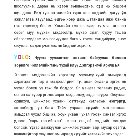
шоолуулна, дараа нь хүлээн зөвшөөрүүлнэ, сүүлд нь бишрэн
шүтэгдэнэ. Бид гурван жилийн турш энэ сэдвийн дагуу үйл
ажиллагаа явуулаад өдгөө хоёр дахь шатандаа явж байна
гэж хэлэхэд болно. Хамгийн гол нь өдөр тутмын ягшсан
сөрөг муу муухай мэдээллүүд, мухар сүсэг, буруу ташаа
ойлголтуудаас монголчуудаа бага ч гэсэн хөндийрүүлж, энэхүү
оюунлаг сэдэв рүү хөтлөх нь бидний зорилго.
Y
O
L
O
:
Чуулга уулзалтыг зохион байгуулах болсон
зорилго чиглэлийн тань тухай илүү дэлгэрэнгүй ярилцъя.
-Хэвлэл мэдээллийн хэрэгслүүд чухамхүү хүний амьдралд
хэрэгцээтэй тэр л мэдээллүүдийг түүж аван бидэнд хүргэх нь
чухал болов уу гэж би боддог. Яг үнэндээ телевиз радио,
сонин сэтгүүлээр үргэлж сөрөг мэдээллүүд явдаг шүү дээ. Оюунлаг
оршихуй, шинжлэх ухаанч сэтгэхүйд хөтлөсөн нэвтрүүлгүүд,
хөтөлбөрүүд тун бага. Тийм учраас хүмүүсийн материаллаг
амьдрал чухал биш ээ, оюун ухаан чухал гэсэн санааг хүргэх
үүднээс “харь гаргийнхан” гэсэн онцгой сэдвийг хөндөх
болсон. Үүгээр дамжуулан шинжлэх ухаанчаар, мухар сүсэггүй,
шашингүйгээр оюунлаг амьдралд хүмүүсийг хөтлөхийг хичээдэг.