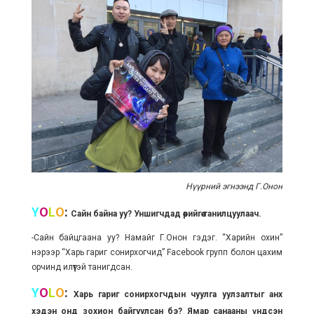
Нүүрний эгнээнд Г.Онон
Y
O
L
O
:
Сайн байна уу? Уншигчдад өөрийгөө танилцуулаач.
-Сайн байцгаана уу? Намайг Г.Онон гэдэг. “Харийн охин”
нэрээр “Харь гариг сонирхогчид” Facebook групп болон цахим
орчинд илүүтэй танигдсан.
Y
O
L
O
:
Харь гариг сонирхогчдын чуулга уулзалтыг анх
хэдэн онд зохион байгуулсан бэ? Ямар санааны үндсэн