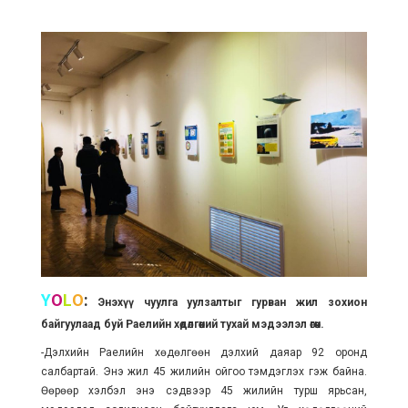
Y
O
L
O
:
Энэхүү чуулга уулзалтыг гурван жил зохион
байгуулаад буй Раелийн хөдөлгөөний тухай мэдээлэл өгөөч.
-Дэлхийн Раелийн хөдөлгөөн дэлхий даяар 92 оронд
салбартай. Энэ жил 45 жилийн ойгоо тэмдэглэх гэж байна.
Өөрөөр хэлбэл энэ сэдвээр 45 жилийн турш ярьсан,