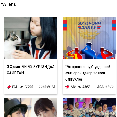
#Aliens
Э.Хулан: БИ БҮХ ЗУРГАНДАА
“Эх оронч залуу” үндэсний
ХАЙРТАЙ
аянг орон даяар зохион
байгуулна
592
12090
2016-08-12
120
2507
2021-11-10