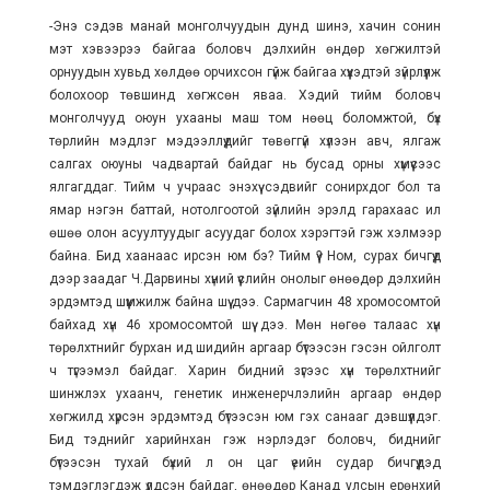
-Энэ сэдэв манай монголчуудын дунд шинэ, хачин сонин
мэт хэвээрээ байгаа боловч дэлхийн өндөр хөгжилтэй
орнуудын хувьд хөлдөө орчихсон гүйж байгаа хүүхэдтэй зүйрлүүлж
болохоор төвшинд хөгжсөн яваа. Хэдий тийм боловч
монголчууд оюун ухааны маш том нөөц боломжтой, бүх
төрлийн мэдлэг мэдээллүүдийг төвөггүй хүлээн авч, ялгаж
салгах оюуны чадвартай байдаг нь бусад орны хүмүүсээс
ялгагддаг. Тийм ч учраас энэхүү сэдвийг сонирхдог бол та
ямар нэгэн баттай, нотолгоотой зүйлийн эрэлд гарахаас илүү
өшөө олон асуултуудыг асуудаг болох хэрэгтэй гэж хэлмээр
байна. Бид хаанаас ирсэн юм бэ? Тийм үү? Ном, сурах бичгүүд
дээр заадаг Ч.Дарвины хүний үүслийн онолыг өнөөдөр дэлхийн
эрдэмтэд шүүмжилж байна шүү дээ. Сармагчин 48 хромосомтой
байхад хүн 46 хромосомтой шүү дээ. Мөн нөгөө талаас хүн
төрөлхтнийг бурхан ид шидийн аргаар бүтээсэн гэсэн ойлголт
ч түгээмэл байдаг. Харин бидний зүгээс хүн төрөлхтнийг
шинжлэх ухаанч, генетик инженерчлэлийн аргаар өндөр
хөгжилд хүрсэн эрдэмтэд бүтээсэн юм гэх санааг дэвшүүлдэг.
Бид тэднийг харийнхан гэж нэрлэдэг боловч, биднийг
бүтээсэн тухай бүхий л он цаг үеийн судар бичгүүдэд
тэмдэглэгдэж үлдсэн байдаг, өнөөдөр Канад улсын ерөнхий