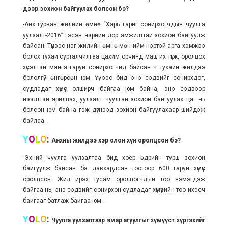
дээр зохион байгуулах болсон бэ?
-Анх гурван жилийн өмнө “Харь гариг сонирхогчдын чуулга
уулзалт-2016” гэсэн нэрийн дор амжилттай зохион байгуулж
байсан. Түүнээс нэг жилийн өмнө мөн ийм нэртэй арга хэмжээ
болох тухай сурталчилгаа цахим орчинд маш их түгж, оролцох
хүсэлтэй мянга гаруй сонирхогчид байсан ч тухайн жилдээ
бололгүй өнгөрсөн юм. Үүнээс бид энэ сэдвийг сонирхдог,
судладаг хүмүүс олширч байгаа юм байна, энэ сэдвээр
нээлттэй ярилцах, уулзалт чуулган зохион байгуулах цаг нь
болсон юм байна гэж дүгнээд зохион байгуулахаар шийдэж
байлаа.
Y
O
L
O
:
Анхны жилдээ хэр олон хүн оролцсон бэ?
-Эхний чуулга уулзалтаа бид хоёр өдрийн турш зохион
байгуулж байсан ба давхардсан тоогоор 600 гаруй хүмүүс
оролцсон. Жил ирэх тусам оролцогчдын тоо нэмэгдэж
байгаа нь, энэ сэдвийг сонирхон судладаг хүмүүсийн тоо ихэсч
байгааг батлаж байгаа юм.
Y
O
L
O
:
Чуулга уулзалтаар ямар агуулгыг хүмүүст хүргэхийг