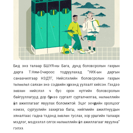
Бид энэ талаар БШУЯ-ны Бага, дунд боловсролын газрын
дарга Т.Ням-Очироос тодруулахад "УИХ-ын даргын
санаачилгаар НЗДТГ, Нийслэлийн боловсролын газрын
төлөөлөл саяхан энэ сэдвийн хүрээнд уулзалт хийсэн. Гэхдээ
зөвхөн нийслэл ч бус орон нутгийн боловсролын
байгууллагууд дор бүрнээ сургалт сурталчилгаа, нөлөөллийн
үйл ажиллагааг явуулах боломжтой. Эцэг эхчүүдийн оролцоог
нэмэх, сургуулийн захиргаа багш, нийгмийн ажилтнуудын
хяналтаас гадна тэдэнд зөвлөн туслах, хор уршгийн талаарх
мэдлэг, мэдээлэл олгох нөлөөллийн үйл ажиллагааг явуулна"
гэлээ.