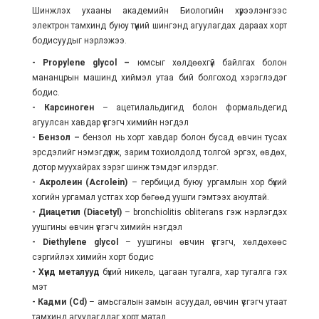
Шинжлэх ухааны академийн Биологийн хүрээлэнгээс
электрон тамхинд буюу түүний шингэнд агуулагдах дараах хорт
бодисуудыг нэрлэжээ.
- Propylene glycol –
юмсыг хөлдөөхгүй байлгах болон
мананцрын машинд хиймэл утаа бий болгоход хэрэглэдэг
бодис.
- Карсиноген
– ацетилальдигид болон формальдегид
агуулсан хавдар үүсгэгч химийн нэгдэл
- Бензол –
бензол нь хорт хавдар болон бусад өвчин тусах
эрсдэлийг нэмэгдүүлж, зарим тохиолдолд толгой эргэх, өвдөх,
дотор муухайрах зэрэг шинж тэмдэг илэрдэг.
- Акролеин (Acrolein)
– гербицид буюу ургамлын хор бүхий
хогийн ургамал устгах хор бөгөөд уушги гэмтээх аюултай.
- Диацетил (Diacetyl)
– bronchiolitis obliterans гэж нэрлэгдэх
уушгины өвчин үүсгэгч химийн нэгдэл
- Diethylene glycol
– уушгины өвчин үүсгэгч, хөлдөхөөс
сэргийлэх химийн хорт бодис
- Хүнд металууд
бүхий никель, цагаан тугалга, хар тугалга гэх
мэт
- Кадми (Cd)
– амьсгалын замын асуудал, өвчин үүсгэгч утаат
тамхинд агуулагддаг хорт матал