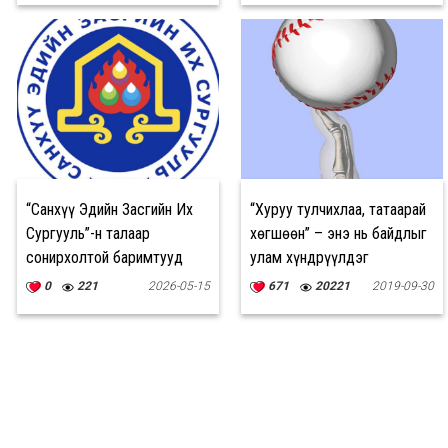
“Санхүү Эдийн Засгийн Их
“Хуруу тулчихлаа, татаарай
Сургууль”-н талаар
хөгшөөн” – энэ нь байдлыг
сонирхолтой баримтууд
улам хүндрүүлдэг
0
221
2026-05-15
671
20221
2019-09-30