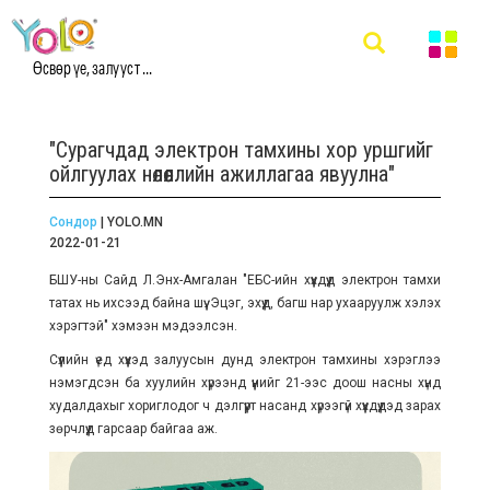
Өсвөр үе, залууст ...
"Сурагчдад электрон тамхины хор уршгийг
ойлгуулах нөлөөллийн ажиллагаа явуулна"
Сондор
| YOLO.MN
2022-01-21
БШУ-ны Сайд Л.Энх-Амгалан "ЕБС-ийн хүүхдүүд электрон тамхи
татах нь ихсээд байна шүү. Эцэг, эхүүд, багш нар ухааруулж хэлэх
хэрэгтэй" хэмээн мэдээлсэн.
Сүүлийн үед хүүхэд залуусын дунд электрон тамхины хэрэглээ
нэмэгдсэн ба хуулийн хүрээнд үүнийг 21-ээс доош насны хүнд
худалдахыг хориглодог ч дэлгүүрт насанд хүрээгүй хүүхдүүдэд зарах
зөрчлүүд гарсаар байгаа аж.