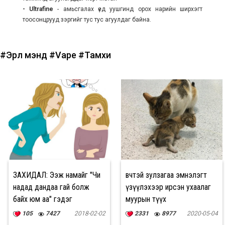
- Ultrafine
- амьсгалах үед уушгинд орох нарийн ширхэгт
тоосонцрууд зэргийг тус тус агуулдаг байна.
#Эрүүл мэнд
#Vape
#Тамхи
ЗАХИДАЛ: Ээж намайг "Чи
Өвчтэй зулзагаа эмнэлэгт
надад дандаа гай болж
үзүүлэхээр ирсэн ухаалаг
байх юм аа" гэдэг
муурын түүх
105
7427
2018-02-02
2331
8977
2020-05-04