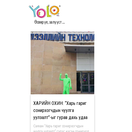
#ALIENS МЭДЭЭ
Өсвөр үе, залууст ...
ХАРИЙН ОХИН: “Харь гариг
сонирхогчдын чуулга
уулзалт”-ыг гурав дахь удаа
амжилттай зохион байгууллаа
Саяхан “Харь гариг сонирхогчдын
чуулга уулзалт” гэдэг нэгэн сонирхол