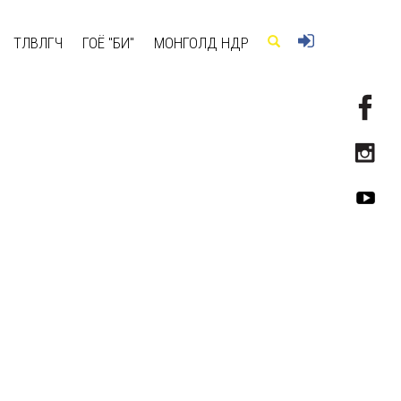
ТӨЛӨВЛӨГЧ
ГОЁ "БИ"
МОНГОЛД ӨНӨӨДӨР