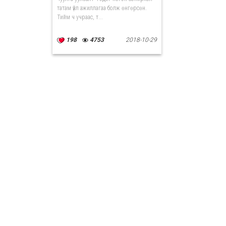
татам үйл ажиллагаа болж өнгөрсөн.
Тийм ч учраас, т...
198
4753
2018-10-29