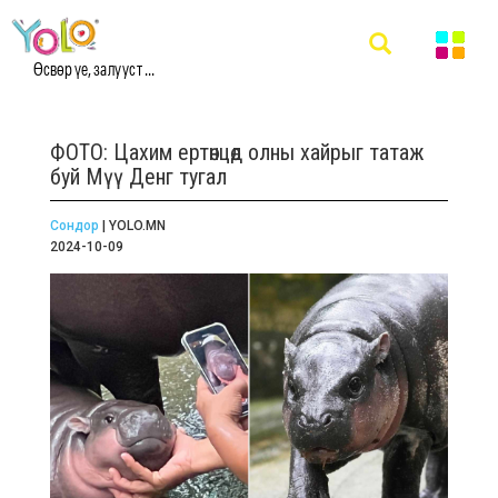
Өсвөр үе, залууст ...
ФОТО: Цахим ертөнцөд олны хайрыг татаж
буй Мүү Денг тугал
Сондор
| YOLO.MN
2024-10-09