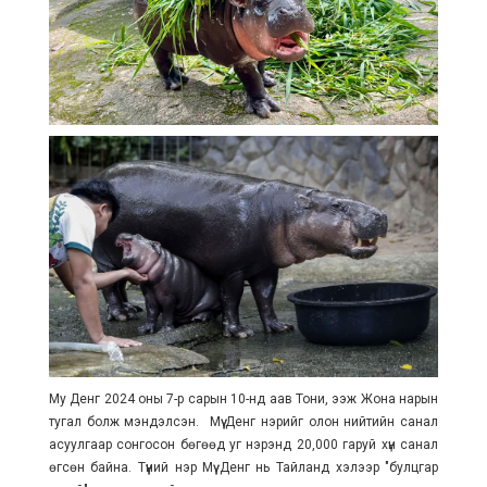
Му Денг 2024 оны 7-р сарын 10-нд аав Тони, ээж Жона нарын
тугал болж мэндэлсэн. Мүү Денг нэрийг олон нийтийн санал
асуулгаар сонгосон бөгөөд уг нэрэнд 20,000 гаруй хүн санал
өгсөн байна. Түүний нэр Мүү Денг нь Тайланд хэлээр "булцгар