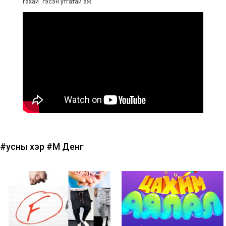
гахай" гэсэн утгатай аж.
#усны үхэр
#Мүү Денг