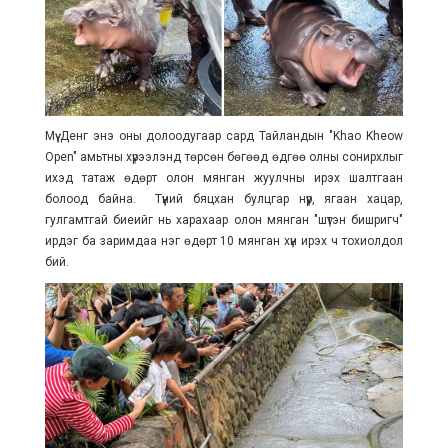
Мүү Денг энэ оны долоодугаар сард Тайландын "Khao Kheow
Open" амьтны хүрээлэнд төрсөн бөгөөд өдгөө олны сонирхлыг
ихэд татаж өдөрт олон мянган жуулчны ирэх шалтгаан
болоод байна. Түүний бяцхан булцгар нүүр, ягаан хацар,
гулгамтгай биеийг нь харахаар олон мянган "шүтэн бишригч"
ирдэг ба заримдаа нэг өдөрт 10 мянган хүн ирэх ч тохиолдол
бий.