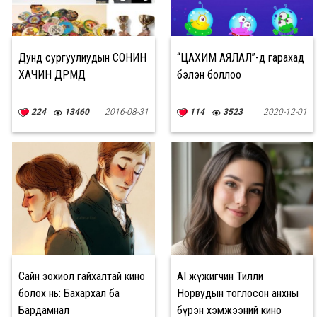
Дунд сургуулиудын СОНИН
“ЦАХИМ АЯЛАЛ”-д гарахад
ХАЧИН ДҮРМҮҮД
бэлэн боллоо
224
13460
2016-08-31
114
3523
2020-12-01
Сайн зохиол гайхалтай кино
AI жүжигчин Тилли
болох нь: Бахархал ба
Норвудын тоглосон анхны
Бардамнал
бүрэн хэмжээний кино