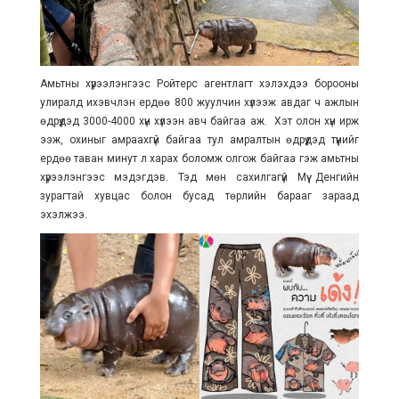
Амьтны хүрээлэнгээс Ройтерс агентлагт хэлэхдээ борооны
улиралд ихэвчлэн ердөө 800 жуулчин хүлээж авдаг ч ажлын
өдрүүдэд 3000-4000 хүн хүлээн авч байгаа аж. Хэт олон хүн ирж
ээж, охиныг амраахгүй байгаа тул амралтын өдрүүдэд түүнийг
ердөө таван минут л харах боломж олгож байгаа гэж амьтны
хүрээлэнгээс мэдэгдэв. Тэд мөн сахилгагүй Мүү Денгийн
зурагтай хувцас болон бусад төрлийн барааг зараад
эхэлжээ.