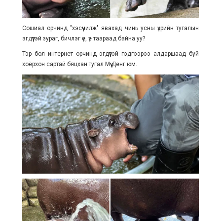
Сошиал орчинд "хэсүүчилж" явахад чинь усны үхрийн тугалын
эгдүүтэй зураг, бичлэг үе, үе таараад байна уу?
Тэр бол интернет орчинд эгдүүтэй гэдгээрээ алдаршаад буй
хоёрхон сартай бяцхан тугал Мүү Денг юм.