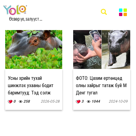
#УСНЫ ҮХЭР МЭДЭЭ
Өсвөр үе, залууст ...
Усны үхрийн тухай
ФОТО: Цахим ертөнцөд
шинжлэх ухааны бодит
олны хайрыг татаж буй Мүү
баримтууд: Тэд сэлж
Денг тугал
чаддаггүй
0
258
2026-05-28
3
1044
2024-10-09