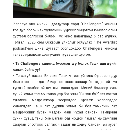
Zendaya энэ жилийн дөрөвдүгээр сард “Challengers” киноны
гол дүр болон найруулагчийн үүргийг гүйцэтгэн киногоо олны
хүртээл болгосон билээ. Тус кино цацагдаад 6 сар өнгөрчээ.
Тэгвэл 2025 оны Оскарын улирлыг эхлүүлэх “The Awardist
podcast”-ын шинэ дугаарт оролцохдоо Challengers киноны
талаар ярилцсан хэсгүүдийг түүвэрлэн хүргэе.
- Ta Challengers
кинонд бүтээсэн дүр болох Ташигийн дүрийг
санаж байна уу?
-
Тэгэлгүй яахав. Би зөвхөн Таши ч гэлтгүй өмнөх бүтээсэн дүр
болгоноо санадаг. Ямар нэг шалтгаанаар би тэдэнтэй гүн
гүнзгий холбоотой юм шиг санагддаг. Миний бодлоор хувь
хүний хувьд тэс өөр ч гэлээ дүр болгоны “Би хэн бэ?” гэх сэтгэл
хөдлөлийн мэдрэмжээр хоорондоо үргэлж холбогддог
санагддаг. Таши гэх дүрийн хувьд би бол тамирчин гэх
мэдрэмжийг бүрэн мэдрэх маш чухал байсан. Тамирчин
хүний хувьд таны бие цагтай бөгөөд ноцтой гэмтэл нь хамгийн
хайртай спортоос салгаж чаддаг нь хэцүү байсан. Би зураг