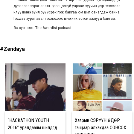
дүрээрээ зураг авалт оролцоогүй учраас хуучин дүр гэхээсээ
илүү шинэ зүйл рүү үсрэх гэж байгаа юм шиг санагдаж байна.
Гэхдээ зураг авалт эхлэхээс өмнө хийх ёстой ажлууд байгаа.
Эх сурвалж: The Awardist podcast
#Zendaya
“HACKATHON YOUTH
Хаврын СЭРҮҮН ӨДӨР
2016” уралдааны шилдгүүд
ганцаар алхахдаа СОНСОХ