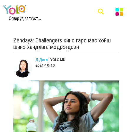
Өсвөр үе, залууст ...
Zendaya: Challengers кино гарснаас хойш
шинэ хандлага мэдрэгдсэн
Д.Дөлгөөн
| YOLO.MN
2024-10-10