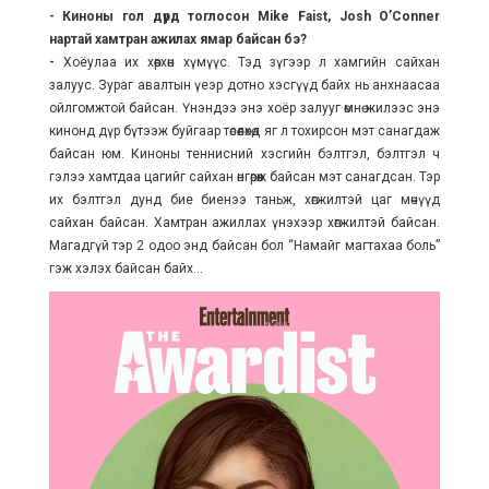
- Киноны гол дүрд тоглосон
Mike Faist, Josh O’Conner
нартай хамтран ажилах ямар байсан бэ?
-
Хоёулаа их хөөрхөн хүмүүс. Тэд зүгээр л хамгийн сайхан
залуус. Зураг авалтын үеэр дотно хэсгүүд байх нь анхнаасаа
ойлгомжтой байсан. Үнэндээ энэ хоёр залууг өмнө жилээс энэ
кинонд дүр бүтээж буйгаар төсөөлөхөд яг л тохирсон мэт санагдаж
байсан юм. Киноны теннисний хэсгийн бэлтгэл, бэлтгэл ч
гэлээ хамтдаа цагийг сайхан өнгөрөөж байсан мэт санагдсан. Тэр
их бэлтгэл дунд бие биенээ таньж, хөгжилтэй цаг мөчүүд
сайхан байсан. Хамтран ажиллах үнэхээр хөгжилтэй байсан.
Магадгүй тэр 2 одоо энд байсан бол “Намайг магтахаа боль”
гэж хэлэх байсан байх...