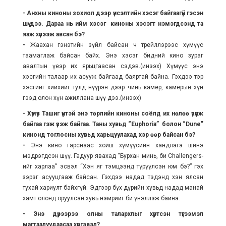
- Анхны киноны зохиол дээр үнсэлтийн хэсэг байгаагүй гэсэн
шүү дээ. Дараа нь ийм хэсэг киноны хэсэгт нэмэгдсэнд та
яаж хүлээж авсан бэ?
-
Жаахан гэнэтийн зүйл байсан ч трейллэрээс хүмүүс
таамаглаж байсан байх. Энэ хэсэг бидний кино зураг
авалтын үеэр их ярьцгаасан сэдэв.(инээх) Хүмүүс энэ
хэсгийн талаар их асууж байгаад баяртай байна. Гэхдээ тэр
хэсгийг хийхийг тулд нүүрэн дээр чинь камер, камерын хүн
гээд олон хүн ажиллана шүү дээ.(инээх)
- Хүмүүс Ташиг үүнтэй энэ төрлийн киноны соёлд их нөлөө үзүүлж
байгаа гэж үзэж байгаа. Таны хувьд “
Euphoria
”
болон “
Dune
”
кинонд тоглосны хувьд харьцуулахад хэр өөр байсан бэ?
-
Энэ кино гарснаас хойш хүмүүсийн хандлага шинэ
мэдрэгдсэн шүү. Гадуур явахад “Бурхан минь, би Challengers-
ийг харлаа” эсвэл “Хэн яг тэмцээнд түрүүлсэн юм бэ?” гэх
зэрэг асууцгааж байсан. Гэхдээ надад тэдэнд хэн ялсан
тухай хариулт байхгүй. Эдгээр бүх дүрийн хувьд надад манай
хамт олонд оруулсан хувь нэмрийг би үнэллэж байна.
- Энэ дүрээрээ олны талархлыг хүртсэн түгээмэл
магтаалуудаасаа хүргэвэл?