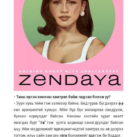
- Таны хүссэн киноны хамтрал байж чадсан болов уу?
-
Зуун хувь тийм гэж хэлмээр байна. Бид гурав бүгдээрээ өөр өөр
зан араншинтай хүмүүс. Mike бүр бүх анхаарлаа хандуулж,
бүхнээ зориулдаг байсан. Киноны хэсгийн зураг авалт
явагдах бүрт “Хөөх” гэж уулга алдмаар санагдуулдаг байсан
шүү. Ийм мэдрэмжийг өгдөг жүжигчидтэй хамтрах нь хөл дээрээ
тогтож, илүү сайн зам руу хөтлөх боломжийг өгдөг гэж би боддог.