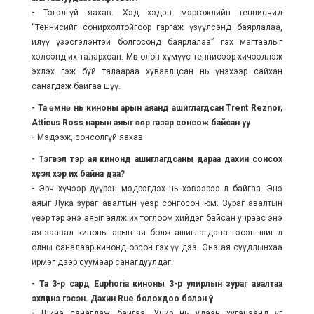
-
Тэгэлгүй яахав. Хэд хэдэн мэргэжлийн теннисчид
“Теннисийг сонирхолтойгоор гаргаж үзүүлсэнд баярлалаа,
илүү үзэсгэлэнтэй болгосонд баярлалаа” гэх магтаалыг
хэлсэнд их талархсан. Мөн олон хүмүүс теннисээр хичээллэж
эхлэх гэж буй талаараа хуваалцсан нь үнэхээр сайхан
санагдаж байгаа шүү.
- Та өмнө нь киноны арын аяанд ашиглагдсан
Trent Reznor
,
Atticus Ross
нарын аяыг өөр газар сонсож байсан уу
-
Мэдээж, сонсолгүй яахав.
- Тэгвэл тэр ая кинонд ашиглагдсаны дараа дахин сонсох
хүсэл хэр их байна даа?
-
Эрч хүчээр дүүрэн мэдрэгдэх нь хэвээрээ л байгаа. Энэ
аяыг Лука зураг авалтын үеэр сонгосон юм. Зураг авалтын
үеэр тэр энэ аяыг аялж их тоглоом хийдэг байсан учраас энэ
ая заавал киноны арын ая болж ашиглагдана гэсэн шиг л
олны саналаар кинонд орсон гэх үү дээ. Энэ ая суудлынхаа
ирмэг дээр суумаар санагдуулдаг.
- Та 3-р сард
Euphoria
киноны 3-р улирлын зураг авалтаа
эхлүүлнэ гэсэн. Дахин
Rue
болохдоо бэлэн үү?
-
Шинэ санагдаж байгаа. Учир нь удаан хугацаанд уг