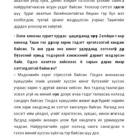
авалтын үеэр Лука, Денис хоёрын тоглолтыг үзэхийг байнга
найруулагчаасаа асуун үздэг байсан. Үнэхээр сэтгэл хөдөлгөм
шүү. Зураг авалтын багийнхантайгаа бяцхан гэр бүл мэт
холбогдож, тухтай орчинг мэдрүүлсэн учраас Ташигийн
дүрдээ үнэхээр их хайртай.
- Dune
киноны зурагт хуудас цацагдахад хүмүүс
Zendaya-
г өөр
кинонд Таши гэх дүрээр харна гэдэгт эргэлзээтэй хандаж
байсан. Та анх удаа энэ киног удирдаад зогсохгүй дүр
бүтээсний хувьд тодорхой хэмжээний дарамт мэдэрсэн
байх. Одоо нээлтээ хийснээс 6 сарын дараа ямар
сэтгэгдэлтэй байна вэ?
-
Мэдээжийн хэрэг стресстэй байсан. Гэхдээ анхнаасаа
хүмүүсийн очиж үзэхийг хүссэн киног бүтээхийг хүссэн
учраас харин ч дуртай ажлаа хийсэн. Анх тэдэнд таалагдах
эсвэл үгүй нь миний мөрөн дээрх ачаа гэдэг талаасаа нэлээд
сандарч байсан. Гэхдээ хүмүүсийн жижиг өнцөг бүрийг нарийн
олж харж хандсанд их сэтгэл хангалуун байгаа. Яагаад энэ
хэсэгт ийм үйлдэл, үгийг хэрэглэсэн, хувцас, кинон өнгө гээд
бүгдэд нарийн анзаарч үзэж буй хандлага их урамшуулж
чадсан. Найруулагчийн үүрэг нэлээд чанга санагдсан ч
гэлээ миний хүссэн зүйл нь тэр байсан шүү дээ.