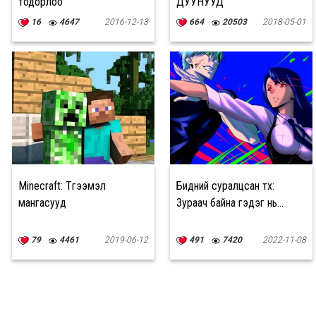
тодорлоо
ДУУНУУД
16
4647
2016-12-13
664
20503
2018-05-01
Minecraft: Түгээмэл
Бидний суралцсан түүх:
мангасууд
Зураач байна гэдэг нь...
79
4461
2019-06-12
491
7420
2022-11-08