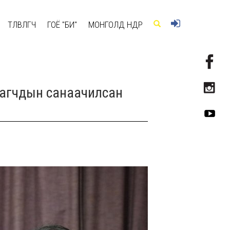
ТӨЛӨВЛӨГЧ
ГОЁ "БИ"
МОНГОЛД ӨНӨӨДӨР
урагчдын санаачилсан