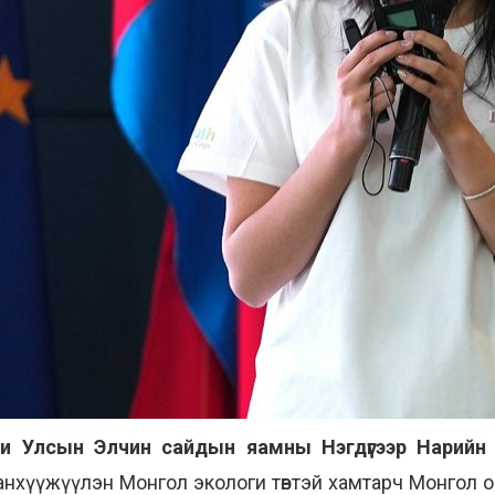
и Улсын Элчин сайдын яамны Нэгдүгээр Нарийн
нхүүжүүлэн Монгол экологи төвтэй хамтарч Монгол о