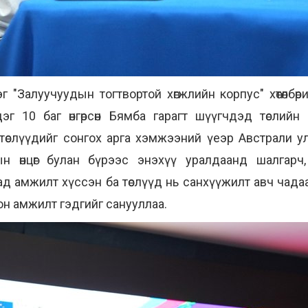
эг "Залуучуудын тогтвортой хөгжлийн корпус" хөтөлб
 10 баг өнгөрсөн Бямба гарагт шүүгчдэд төслийн с
 төслүүдийг сонгох арга хэмжээний үеэр Австрали у
 өнцөг булан бүрээс энэхүү уралдаанд шалгарч, 
д амжилт хүссэн ба төслүүд нь санхүүжилт авч чадаа
н амжилт гэдгийг санууллаа.