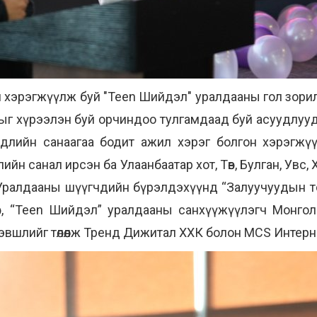
 хэрэгжүүлж буй "Teen Шийдэл" уралдааны гол зорилг
ыг хүрээлэн буй орчиндоо тулгамдаад буй асуудлуудаа
длийн санаагаа бодит ажил хэрэг болгон хэрэгжү
ийн санал ирсэн ба Улаанбаатар хот, Төв, Булган, Увс,
Уралдааны шүүгчдийн бүрэлдэхүүнд “Залуучуудын тог
өв, “Teen Шийдэл” уралдааны санхүүжүүлэгч Монго
хэвшлийг төлөөлж Тренд Дижитал ХХК болон MCS Интерн