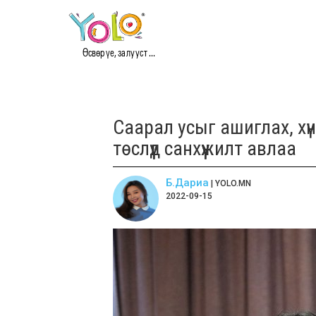
Өсвөр үе, залууст ...
Саарал усыг ашиглах, хү
төслүүд санхүүжилт авлаа
Б.Дариа
| YOLO.MN
2022-09-15