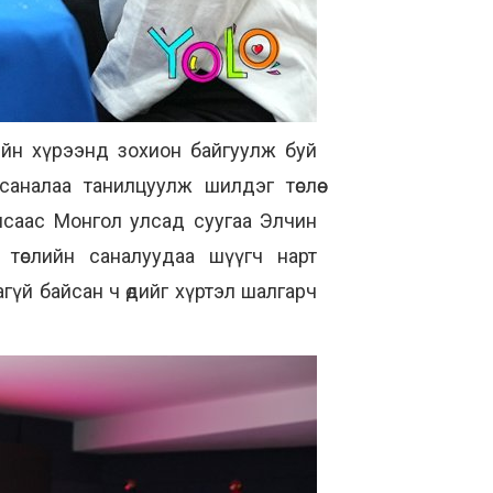
өрийн хүрээнд зохион байгуулж буй
аналаа танилцуулж шилдэг төслөө
лсаас Монгол улсад суугаа Элчин
төслийн саналуудаа шүүгч нарт
гүй байсан ч өдийг хүртэл шалгарч