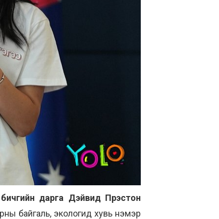
 бичгийн дарга Дэйвид Прэстон
рны байгаль, экологид хувь нэмэр