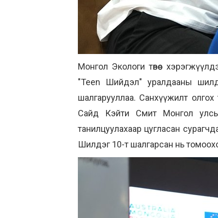
Монгол Экологи төвөөс хэрэгжүүлд
"Teen Шийдэл" уралдааны шилдэг
шалгарууллаа. Санхүүжилт олгох
Сайд Кэйти Смит Монгол улсын
танилцуулахаар цугласан сурагчда
Шилдэг 10-т шалгарсан нь томоохо