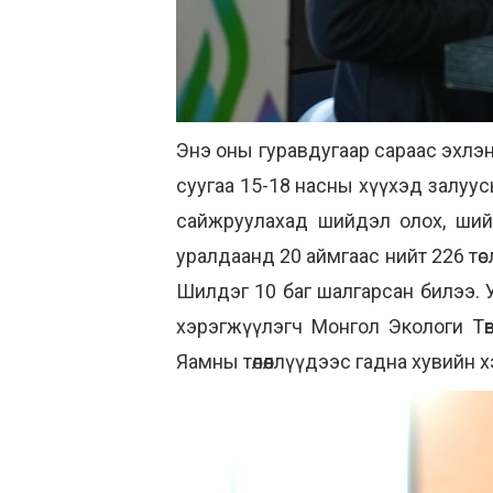
Энэ оны гуравдугаар сараас эхлэн
суугаа 15-18 насны хүүхэд залуус
сайжруулахад шийдэл олох, ший
уралдаанд 20 аймгаас нийт 226 төсл
Шилдэг 10 баг шалгарсан билээ. 
хэрэгжүүлэгч Монгол Экологи Т
Яамны төлөөллүүдээс гадна хувийн 