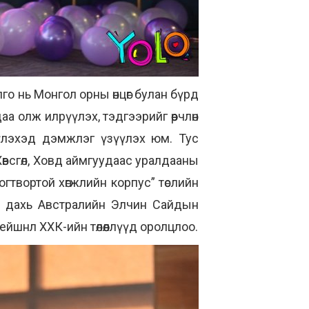
о нь Монгол орны өнцөг булан бүрд
 олж илрүүлэх, тэдгээрийг өөрчлөн
үлэхэд дэмжлэг үзүүлэх юм. Тус
 Хөвсгөл, Ховд аймгуудаас уралдааны
твортой хөгжлийн корпус” төслийн
л дахь Австралийн Элчин Сайдын
ейшнл ХХК-ийн төлөөллүүд оролцлоо.